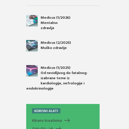
Medicus (1/2026)
Mentalno
zdravlje
Medicus (2/2025)
Muško zdravlje
Medicus (1/2025)
Od nevidljivog do fatalnog:
izabrane teme iz
kardiologije, nefrologije i
endokrinologije
KORISNI ALATI
Klirens kreatinina
CHA
DS
-VA