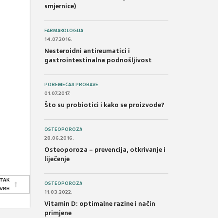
smjernice)
FARMAKOLOGIJA
14.07.2016.
Nesteroidni antireumatici i
gastrointestinalna podnošljivost
POREMEĆAJI PROBAVE
01.07.2017.
Što su probiotici i kako se proizvode?
OSTEOPOROZA
28.06.2016.
Osteoporoza – prevencija, otkrivanje i
liječenje
TAK
OSTEOPOROZA
 VRH
11.03.2022.
Vitamin D: optimalne razine i način
primjene