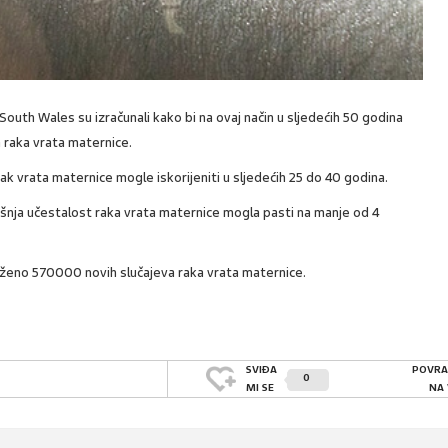
 South Wales su izračunali kako bi na ovaj način u sljedećih 50 godina
a raka vrata maternice.
k vrata maternice mogle iskorijeniti u sljedećih 25 do 40 godina.
išnja učestalost raka vrata maternice mogla pasti na manje od 4
ježeno 570000 novih slučajeva raka vrata maternice.
SVIĐA
POVRA
0
MI SE
NA