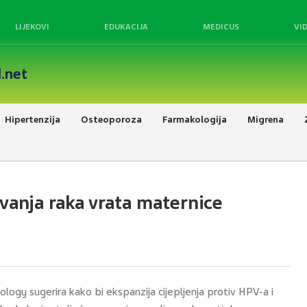
LIJEKOVI
EDUKACIJA
MEDICUS
VI
.net
Hipertenzija
Osteoporoza
Farmakologija
Migrena
vanja raka vrata maternice
ology sugerira kako bi ekspanzija cijepljenja protiv HPV-a i