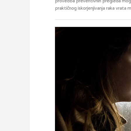
provedba preventivnih pregleda mogl
praktičnog iskorjenjivanja raka vrata 