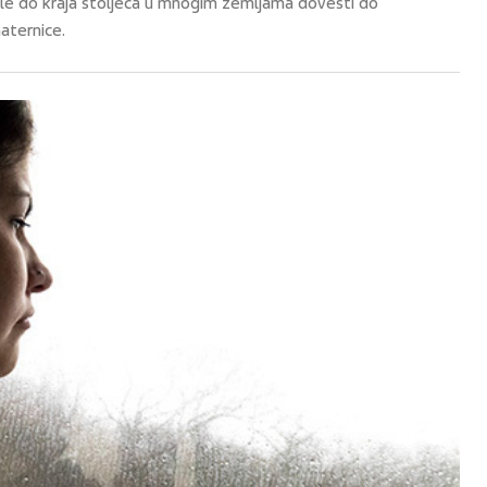
e do kraja stoljeća u mnogim zemljama dovesti do
maternice.