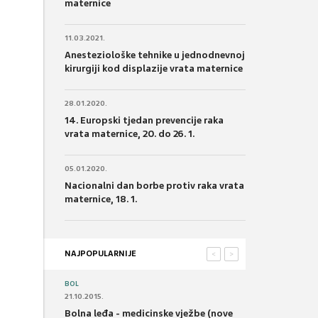
maternice
11.03.2021.
Anesteziološke tehnike u jednodnevnoj
kirurgiji kod displazije vrata maternice
28.01.2020.
14. Europski tjedan prevencije raka
vrata maternice, 20. do 26. 1.
05.01.2020.
Nacionalni dan borbe protiv raka vrata
maternice, 18. 1.
NAJPOPULARNIJE
<
>
BOL
21.10.2015.
Bolna leđa - medicinske vježbe (nove