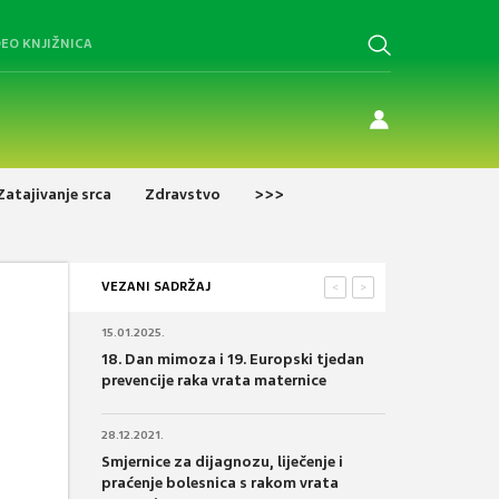
DEO KNJIŽNICA
Zatajivanje srca
Zdravstvo
>>>
VEZANI SADRŽAJ
<
>
15.01.2025.
18. Dan mimoza i 19. Europski tjedan
prevencije raka vrata maternice
28.12.2021.
Smjernice za dijagnozu, liječenje i
praćenje bolesnica s rakom vrata