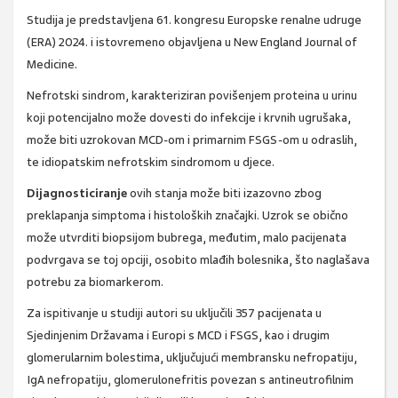
Studija je predstavljena 61. kongresu Europske renalne udruge
(ERA) 2024. i istovremeno objavljena u New England Journal of
Medicine.
Nefrotski sindrom, karakteriziran povišenjem proteina u urinu
koji potencijalno može dovesti do infekcije i krvnih ugrušaka,
može biti uzrokovan MCD-om i primarnim FSGS-om u odraslih,
te idiopatskim nefrotskim sindromom u djece.
Dijagnosticiranje
ovih stanja može biti izazovno zbog
preklapanja simptoma i histoloških značajki. Uzrok se obično
može utvrditi biopsijom bubrega, međutim, malo pacijenata
podvrgava se toj opciji, osobito mlađih bolesnika, što naglašava
potrebu za biomarkerom.
Za ispitivanje u studiji autori su uključili 357 pacijenata u
Sjedinjenim Državama i Europi s MCD i FSGS, kao i drugim
glomerularnim bolestima, uključujući membransku nefropatiju,
IgA nefropatiju, glomerulonefritis povezan s antineutrofilnim