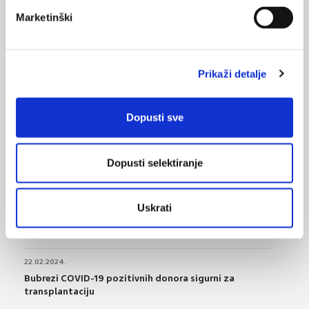
Marketinški
POVRATAK
imunosupresija
NA VRH
Prikaži detalje
Dopusti sve
VEZANI SADRŽAJ
<
>
12.03.2025.
Dopusti selektiranje
Svjetski dan bubrega 2025.
06.01.2025.
Uskrati
Snižavanje urata može zaštititi bubrege kod
bolesnika s gihtom i KBB-om
22.02.2024.
Bubrezi COVID-19 pozitivnih donora sigurni za
transplantaciju