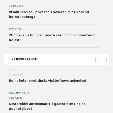
24.01.2024.
Visoki unos soli povezan s povećanim rizikom od
bolesti bubrega
27.11.2022.
Zbrinjavanje boli pacijenata s kroničnom bubrežnom
bolesti
NAJPOPULARNIJE
<
>
BOL
21.10.2015.
Bolna leđa - medicinske vježbe (nove smjernice)
FARMAKOLOGIJA
14.07.2016.
Nesteroidni antireumatici i gastrointestinalna
podnošljivost