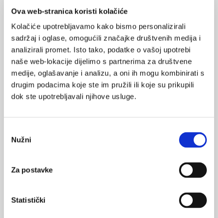
autoantitijela u glomerularnim bolestima, sugerira da ta
Ova web-stranica koristi kolačiće
antitijela nisu samo nusprodukt oštećenja podocita, već
Kolačiće upotrebljavamo kako bismo personalizirali
igraju uzročnu ulogu u patobiološkim karakteristikama
sadržaj i oglase, omogućili značajke društvenih medija i
bolesti.
analizirali promet. Isto tako, podatke o vašoj upotrebi
Ovisno o budućim studijama, antinefrinska autoantitijela mogla
naše web-lokacije dijelimo s partnerima za društvene
bi pomoći u prognoziranju rizika pacijenata za različite tijekove
medije, oglašavanje i analizu, a oni ih mogu kombinirati s
bolesti, usmjeravanju odluka o terapiji i na kraju čak postaviti
drugim podacima koje ste im pružili ili koje su prikupili
dok ste upotrebljavali njihove usluge.
temelje za razvoj specifičnih terapija usmjerenih na antitijela
kako bi se izbjegle nuspojave široke imunosupresije, koja je još
uvijek standard skrbi.
Odabir
Izvor:
N Engl J Med. 2024 Oct 10;391(14):1366. doi:
Nužni
pristanka
10.1056/NEJMc2410840.
Za postavke
SVIĐA
kronična bubrežna bolest
MI SE
Statistički
0
nefrotski sindrom