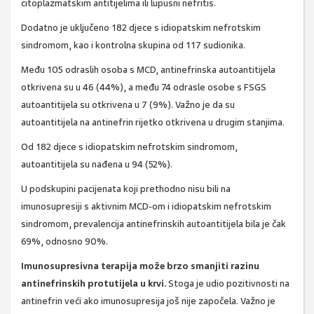
citoplazmatskim antitijelima ili lupusni nefritis.
Dodatno je uključeno 182 djece s idiopatskim nefrotskim
sindromom, kao i kontrolna skupina od 117 sudionika.
Među 105 odraslih osoba s MCD, antinefrinska autoantitijela
otkrivena su u 46 (44%), a među 74 odrasle osobe s FSGS
autoantitijela su otkrivena u 7 (9%). Važno je da su
autoantitijela na antinefrin rijetko otkrivena u drugim stanjima.
Od 182 djece s idiopatskim nefrotskim sindromom,
autoantitijela su nađena u 94 (52%).
U podskupini pacijenata koji prethodno nisu bili na
imunosupresiji s aktivnim MCD-om i idiopatskim nefrotskim
sindromom, prevalencija antinefrinskih autoantitijela bila je čak
69%, odnosno 90%.
Imunosupresivna terapija može brzo smanjiti razinu
antinefrinskih protutijela u krvi.
Stoga je udio pozitivnosti na
antinefrin veći ako imunosupresija još nije započela. Važno je