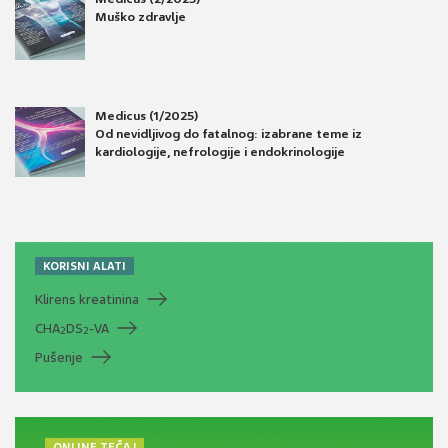
Muško zdravlje
Medicus (1/2025)
Od nevidljivog do fatalnog: izabrane teme iz
kardiologije, nefrologije i endokrinologije
KORISNI ALATI
Klirens kreatinina
CHA
DS
-VA
2
2
Pušenje
ONLINE TEČAJ