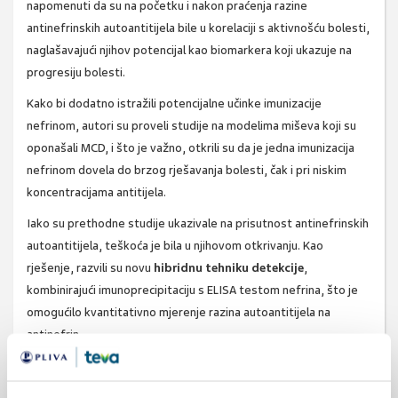
napomenuti da su na početku i nakon praćenja razine
antinefrinskih autoantitijela bile u korelaciji s aktivnošću bolesti,
naglašavajući njihov potencijal kao biomarkera koji ukazuje na
progresiju bolesti.
Kako bi dodatno istražili potencijalne učinke imunizacije
nefrinom, autori su proveli studije na modelima miševa koji su
oponašali MCD, i što je važno, otkrili su da je jedna imunizacija
nefrinom dovela do brzog rješavanja bolesti, čak i pri niskim
koncentracijama antitijela.
Iako su prethodne studije ukazivale na prisutnost antinefrinskih
autoantitijela, teškoća je bila u njihovom otkrivanju. Kao
rješenje, razvili su novu
hibridnu tehniku ​​detekcije
,
kombinirajući imunoprecipitaciju s ELISA testom nefrina, što je
omogućilo kvantitativno mjerenje razina autoantitijela na
antinefrin.
Jaka korelacija između aktivnosti bolesti i detekcije
antinefrinskih autoantitijela, uz specifičnost