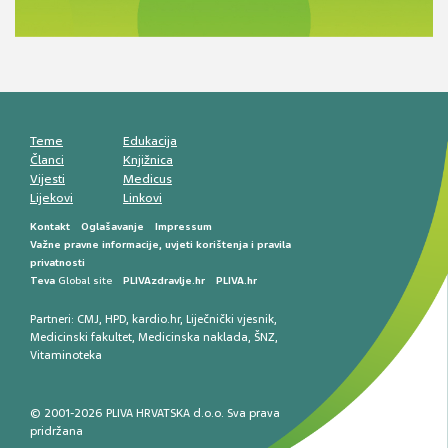
komunikacija, adherencija i sigurnost
Muško urološko zdravlje: od funkcionalnih
smetnji do rane onkološke dijagnostike
Mentalno zdravlje muškaraca: skriveni rizici i
kliničke posljedice
Životni stil i kardiovaskularno zdravlje
muškaraca
Teme
Edukacija
Članci
Knjižnica
Vijesti
Medicus
Lijekovi
Linkovi
Kontakt
Oglašavanje
Impressum
Važne pravne informacije, uvjeti korištenja i pravila
privatnosti
Teva
Global site
PLIVAzdravlje.hr
PLIVA.hr
Partneri:
CMJ
,
HPD
,
kardio.hr
,
Liječnički vjesnik
,
Medicinski fakultet
,
Medicinska naklada
,
ŠNZ
,
Vitaminoteka
© 2001-2026 PLIVA HRVATSKA d.o.o. Sva prava
pridržana