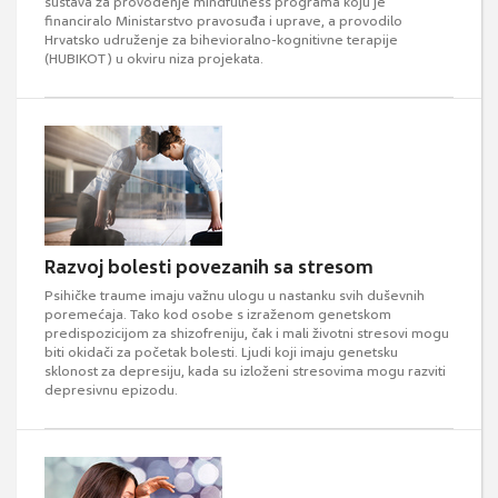
sustava za provođenje mindfulness programa koju je
financiralo Ministarstvo pravosuđa i uprave, a provodilo
Hrvatsko udruženje za bihevioralno-kognitivne terapije
(HUBIKOT) u okviru niza projekata.
Razvoj bolesti povezanih sa stresom
Psihičke traume imaju važnu ulogu u nastanku svih duševnih
poremećaja. Tako kod osobe s izraženom genetskom
predispozicijom za shizofreniju, čak i mali životni stresovi mogu
biti okidači za početak bolesti. Ljudi koji imaju genetsku
sklonost za depresiju, kada su izloženi stresovima mogu razviti
depresivnu epizodu.