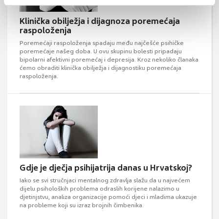
Klinička obilježja i dijagnoza poremećaja
raspoloženja
Poremećaji raspoloženja spadaju među najčešće psihičke
poremećaje našeg doba. U ovu skupinu bolesti pripadaju
bipolarni afektivni poremećaj i depresija. Kroz nekoliko članaka
ćemo obraditi klinička obilježja i dijagnostiku poremećaja
raspoloženja.
Gdje je dječja psihijatrija danas u Hrvatskoj?
Iako se svi stručnjaci mentalnog zdravlja slažu da u najvećem
dijelu psiholoških problema odraslih korijene nalazimo u
djetinjstvu, analiza organizacije pomoći djeci i mladima ukazuje
na probleme koji su izraz brojnih čimbenika.