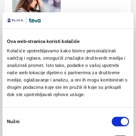
Kako osigurati zdravstvenu skrb za osobe s
poremećajima mentalnog zdravlja?
Ova web-stranica koristi kolačiće
Smjernice Osiguravanje optimalne zdravstvene skrbi za osobe
s poremećajima mentalnog zdravlja su nastale u sklopu
Kolačiće upotrebljavamo kako bismo personalizirali
istoimenog projekta koji je na temelju analize zakonodavstva i
izvješća službi za mentalno zdravlje donio preporuku za
sadržaj i oglase, omogućili značajke društvenih medija i
unapređenje hrvatskog zdravstvenog sustava koji će se koristiti
analizirali promet. Isto tako, podatke o vašoj upotrebi
u pripremi Hrvatske strategije o mentalnom zdravlju.
naše web-lokacije dijelimo s partnerima za društvene
medije, oglašavanje i analizu, a oni ih mogu kombinirati s
drugim podacima koje ste im pružili ili koje su prikupili
dok ste upotrebljavali njihove usluge.
Odabir
Nužni
pristanka
Probir i rana detekcija psihičkih odstupanja u
predškolskim ustanovama i školama