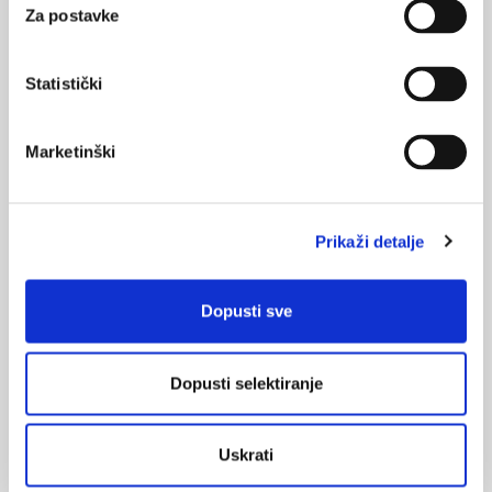
Probir i rana detekcija psihičkih odstupanja/poremećaja kod
Za postavke
djece u predškolskim ustanovama i adolescenata u osnovnim
školama Grada Zagreba - rezultati probnog projekta
Statistički
Marketinški
Prikaži detalje
Nedostatak uvida kod oboljelih od
shizofrenije
Nedostatak uvida kod oboljelih od shizofrenije: definicija,
Dopusti sve
etiološki koncepti i terapijske implikacije objavljene u
Liječničkom vjesniku.
Dopusti selektiranje
Uskrati