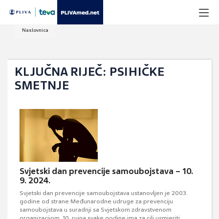
Naslovnica
KLJUČNA RIJEČ: PSIHIČKE
SMETNJE
Svjetski dan prevencije samoubojstava – 10.
9. 2024.
Svjetski dan prevencije samoubojstava ustanovljen je 2003.
godine od strane Međunarodne udruge za prevenciju
samoubojstava u suradnji sa Svjetskom zdravstvenom
organizacijom. 10. rujna svake godine ima za cilj usmjeriti