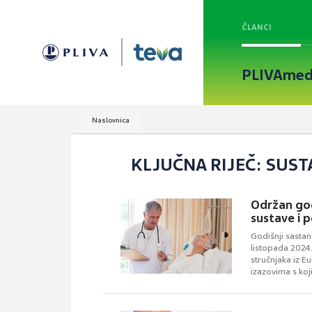
ČLANCI
PLIVAmed
Naslovnica
KLJUČNA RIJEČ: SUST
Održan god
sustave i p
Godišnji sastan
listopada 2024
stručnjaka iz E
izazovima s koj
zdravstvenih sus