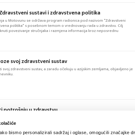
dravstveni sustavi i zdravstvena politika
pnja u Motovunu se održava program radionica pod nazivom "Zdravstveni
stvena politika" s posebnom temom o vrednovanju rada u zdravstvu. Cilj
aknuti povezivanje stručnjaka i razmjena informacija kroz neposrednu
zvoze svoj zdravstveni sustav
ziti svoj zdravstveni sustav, a zaradu očekuju u azijskim zemljama, objavljeno je
nevniku.
ti potrošnju u zdravstvu
tskom zavodu za zdravstveno osiguranje govori o nužnosti standardizacije
stava sa standardima Europske unije.
kolačiće
ko bismo personalizirali sadržaj i oglase, omogućili značajke d