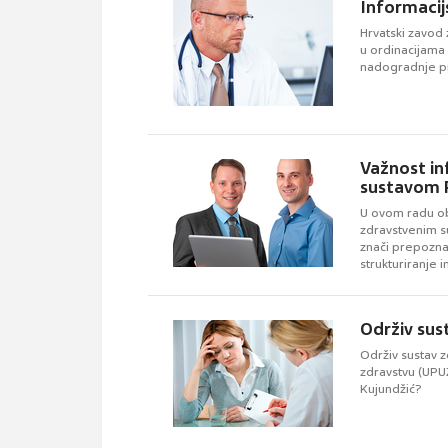
Informacij
Hrvatski zavod 
u ordinacijama
nadogradnje p
Važnost in
sustavom 
U ovom radu ob
zdravstvenim s
znači prepozna
strukturiranje 
potrebne, pred
Održiv sust
Održiv sustav z
zdravstvu (UPUZ)
Kujundžić?