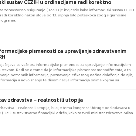
ski sustav CEZIH u ordinacijama radi korektno
za zdravstveno osiguranje (HZZO) je izvijestio kako informacijski sustav CEZIH
 radi korektno nakon što je od 13. srpnja bilo poteškoća zbog sigurnosne
rograma.
formacijske pismenosti za upravljanje zdravstvenim
RH
jašnjava se važnost informacijske pismenosti za upravljanje informacijskim
ustavom. Radi se o tome da je informacijska pismenost menadžmenta, a to
vanje potrebnih informacija, poznavanje efikasnog načina dolaženja do njih,
informacija u novo znanje te diseminacija informacija onima kojima su
uvjet bez kojeg nema ...
av zdravstva – realnost ili utopija
dravstva – realnost ili utopija, bila je tema kongresa Udruge poslodavaca u
. Je li sustav stvarno financijski održiv, kako to tvrdi ministar zdravstva Milan