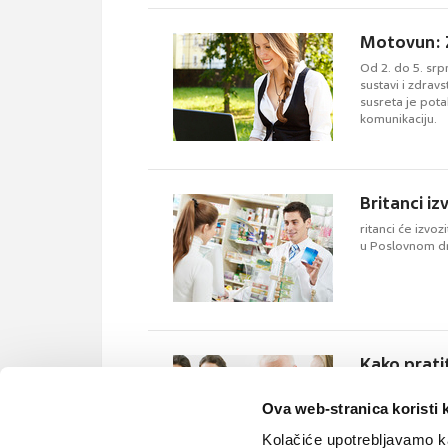
Motovun: Z
Od 2. do 5. sr
sustavi i zdrav
susreta je pot
komunikaciju.
Britanci i
ritanci će izvo
u Poslovnom d
Kako prati
Revizor u Hrva
statističkog su
Ova web-stranica koristi 
Kolačiće upotrebljavamo ka