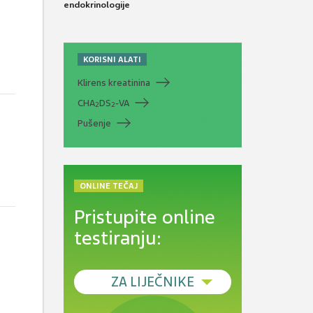
endokrinologije
KORISNI ALATI
Klirens kreatinina
CHA
DS
-VA
2
2
Pušenje
ONLINE TEČAJ
Pristupite online
testiranju:
ZA LIJEČNIKE