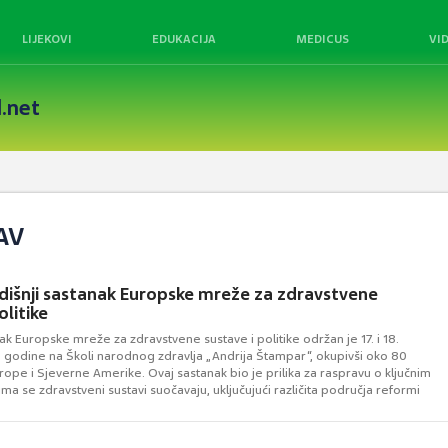
LIJEKOVI
EDUKACIJA
MEDICUS
VI
.net
AV
išnji sastanak Europske mreže za zdravstvene
olitike
ak Europske mreže za zdravstvene sustave i politike održan je 17. i 18.
. godine na Školi narodnog zdravlja „Andrija Štampar“, okupivši oko 80
urope i Sjeverne Amerike. Ovaj sastanak bio je prilika za raspravu o ključnim
ima se zdravstveni sustavi suočavaju, uključujući različita područja reformi
tava, ...