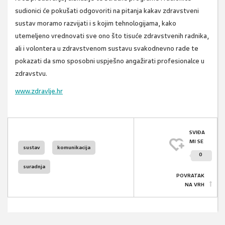
sudionici će pokušati odgovoriti na pitanja kakav zdravstveni
sustav moramo razvijati i s kojim tehnologijama, kako
utemeljeno vrednovati sve ono što tisuće zdravstvenih radnika,
ali i volontera u zdravstvenom sustavu svakodnevno rade te
pokazati da smo sposobni uspješno angažirati profesionalce u
zdravstvu.
www.zdravlje.hr
SVIĐA
MI SE
sustav
komunikacija
0
suradnja
POVRATAK
NA VRH