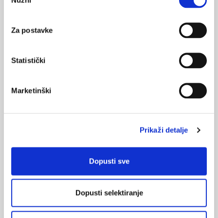
pristanka
24.02.2013.
Pacijenti se žale na liste čekanja i komunikaciju
Za postavke
NAJPOPULARNIJE
<
>
Statistički
BOL
21.10.2015.
Marketinški
Bolna leđa - medicinske vježbe (nove smjernice)
FARMAKOLOGIJA
14.07.2016.
Prikaži detalje
Nesteroidni antireumatici i gastrointestinalna
podnošljivost
Dopusti sve
POREMEĆAJI PROBAVE
01.07.2017.
Što su probiotici i kako se proizvode?
Dopusti selektiranje
OSTEOPOROZA