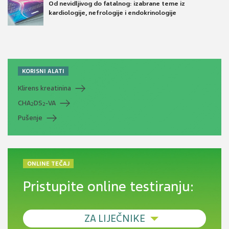
Od nevidljivog do fatalnog: izabrane teme iz
kardiologije, nefrologije i endokrinologije
KORISNI ALATI
Klirens kreatinina
CHA
DS
-VA
2
2
Pušenje
ONLINE TEČAJ
Pristupite online testiranju:
ZA LIJEČNIKE