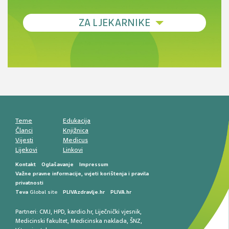
Debljina - od prevencije do personalizirane
ZA LJEKARNIKE
terapije
Novi pogled na migrenu: komorbiditeti, spolne
razlike i nove terapije
Antikoagulansi u ljekarničkoj praksi –
komunikacija, adherencija i sigurnost
Muško urološko zdravlje: od funkcionalnih
smetnji do rane onkološke dijagnostike
Mentalno zdravlje muškaraca: skriveni rizici i
kliničke posljedice
Životni stil i kardiovaskularno zdravlje
muškaraca
Teme
Edukacija
Članci
Knjižnica
Vijesti
Medicus
Lijekovi
Linkovi
Kontakt
Oglašavanje
Impressum
Važne pravne informacije, uvjeti korištenja i pravila
privatnosti
Teva
Global site
PLIVAzdravlje.hr
PLIVA.hr
Partneri:
CMJ
,
HPD
,
kardio.hr
,
Liječnički vjesnik
,
Medicinski fakultet
,
Medicinska naklada
,
ŠNZ
,