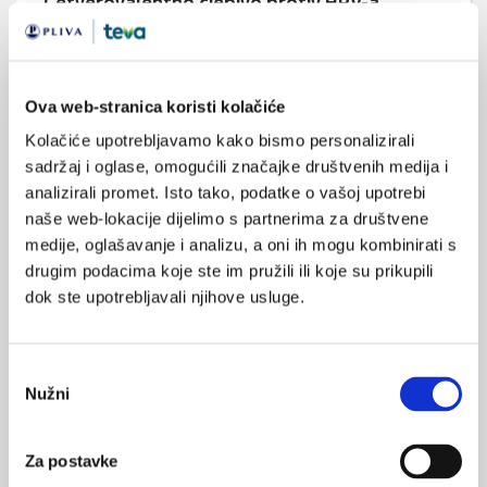
Četverovalentno cjepivo protiv HPV-a
sigurno je za trudnice
Četverovlentno cjepivo protiv humanipapiloma virusa (HPV)
preporuča se za djevojčice i žene od 9 do 26 godina starosti.
Kod nekih žena će zbog nesmotrenosti doći do primjene
Ova web-stranica koristi kolačiće
cjepiva u trudnoći, stoga je bilo potrebno prikupiti više
podataka o sigurnosti primjene tog cjepiva kod trudnica.
Kolačiće upotrebljavamo kako bismo personalizirali
sadržaj i oglase, omogućili značajke društvenih medija i
analizirali promet. Isto tako, podatke o vašoj upotrebi
naše web-lokacije dijelimo s partnerima za društvene
medije, oglašavanje i analizu, a oni ih mogu kombinirati s
drugim podacima koje ste im pružili ili koje su prikupili
dok ste upotrebljavali njihove usluge.
Cjepivo protiv HPV- za djevojčice i dječake
Potpunu zaštitu od karcinoma povezanih uz HPV kod muškaraca
Odabir
nije moguće postići isključivo cijepljenjem djevojčica, zaključak
Nužni
je studije provedene u Nizozemskoj.
pristanka
Za postavke