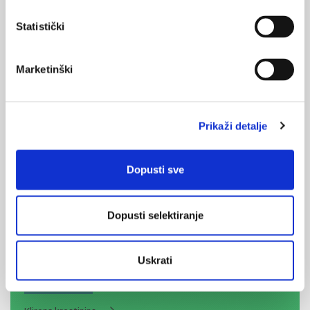
Medicus (1/2026)
Statistički
Mentalno
zdravlje
Marketinški
Medicus (2/2025)
Muško zdravlje
Prikaži detalje
Dopusti sve
Medicus (1/2025)
Od nevidljivog do fatalnog: izabrane teme iz
kardiologije, nefrologije i endokrinologije
Dopusti selektiranje
Uskrati
KORISNI ALATI