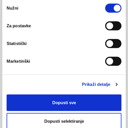
Odabir
Nužni
pristanka
Za postavke
Digitalni asistent "Andrija" pomoć
Statistički
zaposlenicima i korisnicima domova za
starije
U kontroli epidemije COVID-19 postoje dvije kritične točke
Marketinški
potencijalne zaraze: objekti zdravstvenog sustava i pružatelji
socijalnih usluga u sustavu socijalne skrbi, kao što su domovi za
starije. Na oba mjesta grupiraju se rizične skupine ljudi pa je
ondje opasnost od brzog širenja SARS-CoV-2 povećana, a
posljedice od zaraze najstrašnije.
Prikaži detalje
Dopusti sve
Dopusti selektiranje