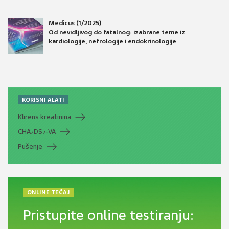
Medicus (1/2025)
Od nevidljivog do fatalnog: izabrane teme iz
kardiologije, nefrologije i endokrinologije
KORISNI ALATI
Klirens kreatinina
CHA
DS
-VA
2
2
Pušenje
ONLINE TEČAJ
Pristupite online testiranju: