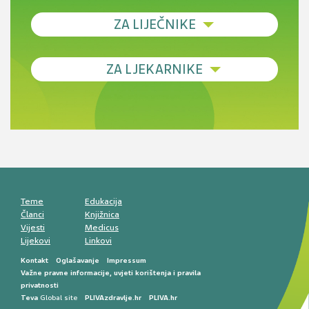
ZA LIJEČNIKE
Debljina - od prevencije do personalizirane
ZA LJEKARNIKE
terapije
Novi pogled na migrenu: komorbiditeti, spolne
razlike i nove terapije
Antikoagulansi u ljekarničkoj praksi –
komunikacija, adherencija i sigurnost
Muško urološko zdravlje: od funkcionalnih
smetnji do rane onkološke dijagnostike
Mentalno zdravlje muškaraca: skriveni rizici i
kliničke posljedice
Životni stil i kardiovaskularno zdravlje
muškaraca
Teme
Edukacija
Članci
Knjižnica
Vijesti
Medicus
Lijekovi
Linkovi
Kontakt
Oglašavanje
Impressum
Važne pravne informacije, uvjeti korištenja i pravila
privatnosti
Teva
Global site
PLIVAzdravlje.hr
PLIVA.hr