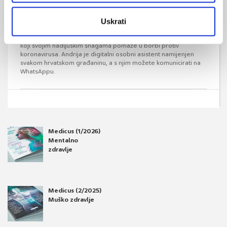
Prvi hrvatski digitalni asistent "Andrija" u
Uskrati
borbi protiv COVID-19 infekcije
Andrija je prvi digitalni asistent na bazi umjetne inteligencije
koji svojim nadljuskim snagama pomaže u borbi protiv
koronavirusa. Andrija je digitalni osobni asistent namijenjen
svakom hrvatskom građaninu, a s njim možete komunicirati na
WhatsAppu.
Medicus (1/2026)
Mentalno
zdravlje
Medicus (2/2025)
Muško zdravlje