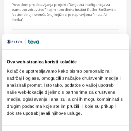
Povodom predstavljanja projekta"Umjetna inteligencija za
pametno zdravstvo" kojim koordinira Institut Ruđer Bošković u
Nacionalnoj i sveučilišnoj knjižnici je napravljena "mala AI
klinika".
Ova web-stranica koristi kolačiće
Kolačiće upotrebljavamo kako bismo personalizirali
Digitalni asistent Vigo kao pomoć u
sadržaj i oglase, omogućili značajke društvenih medija i
rehabilitaciji nakon moždanog udara
analizirali promet. Isto tako, podatke o vašoj upotrebi
Digitalni asistent Vigo je aplikacija temeljena na principima
naše web-lokacije dijelimo s partnerima za društvene
umjetne inteligencije koja pruža priliku za novi, integrativniji
način provođenja programa rehabilitacije kod kuće. Uzimajući u
medije, oglašavanje i analizu, a oni ih mogu kombinirati s
obzir složenost procesa oporavka od moždanog udara,
drugim podacima koje ste im pružili ili koje su prikupili
potrebno je temeljito istražiti čimbenike kao što su
odgovarajuća populacija, odgovarajuće vrijeme, okruženje i
dok ste upotrebljavali njihove usluge.
potrebna struktura podrške ...