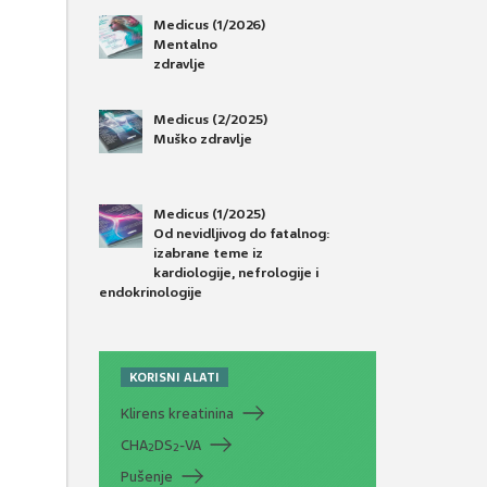
Medicus (1/2026)
Mentalno
zdravlje
Medicus (2/2025)
Muško zdravlje
Medicus (1/2025)
Od nevidljivog do fatalnog:
izabrane teme iz
kardiologije, nefrologije i
endokrinologije
KORISNI ALATI
Klirens kreatinina
CHA
DS
-VA
2
2
Pušenje