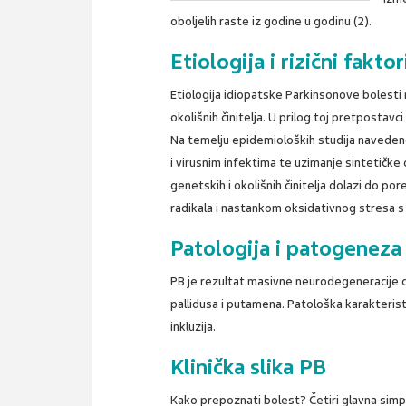
oboljelih raste iz godine u godinu (2).
Etiologija i rizični faktor
Etiologija idiopatske Parkinsonove bolesti n
okolišnih činitelja. U prilog toj pretpostav
Na temelju epidemioloških studija navedeno j
i virusnim infektima te uzimanje sintetičke
genetskih i okolišnih činitelja dolazi do p
radikala i nastankom oksidativnog stresa s
Patologija i patogeneza
PB je rezultat masivne neurodegeneracije d
pallidusa i putamena. Patološka karakterist
inkluzija.
Klinička slika PB
Kako prepoznati bolest? Četiri glavna sim