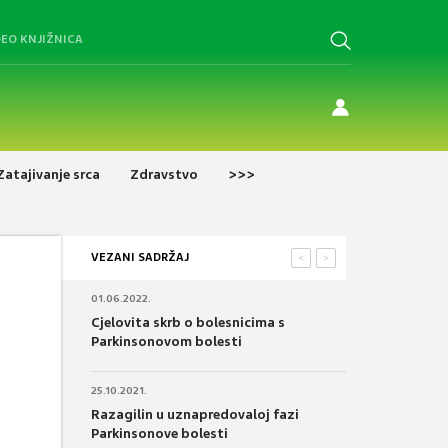
DEO KNJIŽNICA
Zatajivanje srca
Zdravstvo
>>>
VEZANI SADRŽAJ
<
>
01.06.2022.
Cjelovita skrb o bolesnicima s
Parkinsonovom bolesti
25.10.2021.
Razagilin u uznapredovaloj fazi
Parkinsonove bolesti