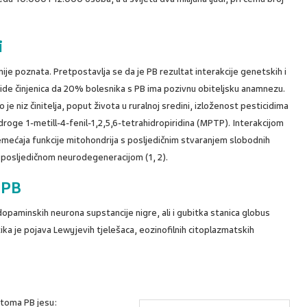
i
ije poznata. Pretpostavlja se da je PB rezultat interakcije genetskih i
ci ide činjenica da 20% bolesnika s PB ima pozivnu obiteljsku anamnezu.
e niz činitelja, poput života u ruralnoj sredini, izloženost pesticidima
 droge 1-metill-4-fenil-1,2,5,6-tetrahidropiridina (MPTP). Interakcijom
oremećaja funkcije mitohondrija s posljedičnim stvaranjem slobodnih
 posljedičnom neurodegeneracijom (1, 2).
 PB
opaminskih neurona supstancije nigre, ali i gubitka stanica globus
ika je pojava Lewyjevih tjelešaca, eozinofilnih citoplazmatskih
ptoma PB jesu: