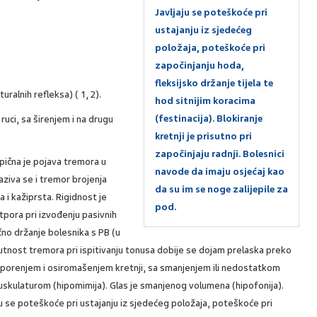
Javljaju se poteškoće pri
ustajanju iz sjedećeg
položaja, poteškoće pri
započinjanju hoda,
,
fleksijsko držanje tijela te
uralnih refleksa) ( 1, 2).
hod sitnijim koracima
(festinacija). Blokiranje
ruci, sa širenjem i na drugu
kretnji je prisutno pri
započinjaju radnji. Bolesnici
ipična je pojava tremora u
navode da imaju osjećaj kao
aziva se i tremor brojenja
da su im se noge zalijepile za
 i kažiprsta. Rigidnost je
pod.
tpora pri izvođenju pasivnih
čno držanje bolesnika s PB (u
isutnost tremora pri ispitivanju tonusa dobije se dojam prelaska preko
usporenjem i osiromašenjem kretnji, sa smanjenjem ili nedostatkom
kulaturom (hipomimija). Glas je smanjenog volumena (hipofonija).
ju se poteškoće pri ustajanju iz sjedećeg položaja, poteškoće pri