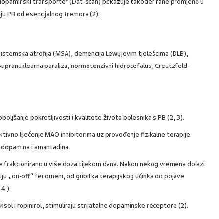
i dopaminski transporter (Dat-scan) pokazuje također rane promjene u
anju PB od esencijalnog tremora (2).
isistemska atrofija (MSA), demencija Lewyjevim tjelešcima (DLB),
supranuklearna paraliza, normotenzivni hidrocefalus, Creutzfeld-
ljšanje pokretljivosti i kvalitete života bolesnika s PB (2, 3).
ivno liječenje MAO inhibitorima uz provođenje fizikalne terapije.
 dopamina i amantadina.
 frakcionirano u više doza tijekom dana. Nakon nekog vremena dolazi
ljuju „on-off“ fenomeni, od gubitka terapijskog učinka do pojave
 4 ).
l i ropinirol, stimuliraju strijatalne dopaminske receptore (2).