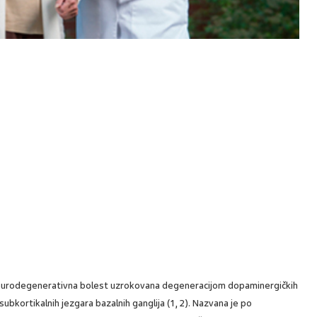
neurodegenerativna bolest uzrokovana degeneracijom dopaminergičkih
subkortikalnih jezgara bazalnih ganglija (1, 2). Nazvana je po