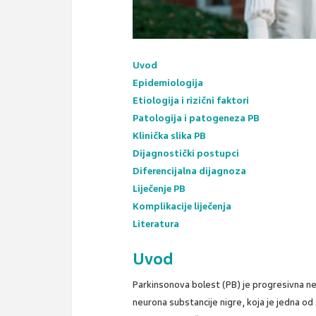
Uvod
Epidemiologija
Etiologija i rizični faktori
Patologija i patogeneza PB
Klinička slika PB
Dijagnostički postupci
Diferencijalna dijagnoza
Liječenje PB
Komplikacije liječenja
Literatura
Uvod
Parkinsonova bolest (PB) je progresivna 
neurona substancije nigre, koja je jedna od 