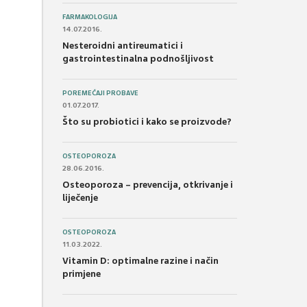
FARMAKOLOGIJA
14.07.2016.
Nesteroidni antireumatici i
gastrointestinalna podnošljivost
POREMEĆAJI PROBAVE
01.07.2017.
Što su probiotici i kako se proizvode?
OSTEOPOROZA
28.06.2016.
Osteoporoza – prevencija, otkrivanje i
liječenje
OSTEOPOROZA
11.03.2022.
Vitamin D: optimalne razine i način
primjene