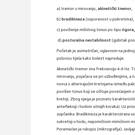
a) tremor u mirovanju,
akinetički tremor
,
b)
bradikineza
(usporenost u pokretima),
c) povišenje mišićnog tonus po tipu
rigora
d)
posturalna nestabilnost
(gubitak post
Početak je asimetričan, uglavnom na jednoj 
polovicu tijela kako bolest napreduje.
Akinetički tremor ima frekvenciju 4-6 Hz. T
mirovanju, pojačava se pri uzbuđenjima, a n
novca s alterirajućim kretnjama između palca
povišen tonus koji se očituje povećanjem o
kretnji. Zbog njega je poznato karakteristi
antefleksiji i hodom sitnijih koraka). Uz pr
zupčanika. Bradikineza je karakterizirana 
sukretnji u hodu, nepomičnom mimičnom mus
Poremećen je rukopis (mikrografija). Javlja