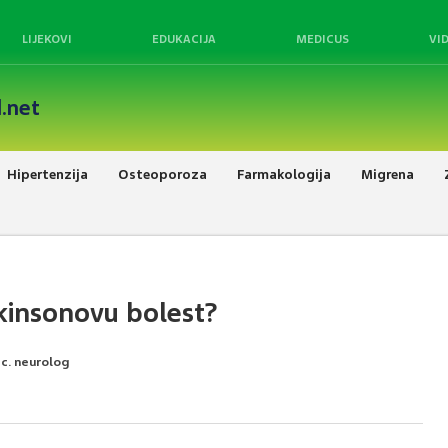
LIJEKOVI
EDUKACIJA
MEDICUS
VI
.net
Hipertenzija
Osteoporoza
Farmakologija
Migrena
kinsonovu bolest?
ec. neurolog