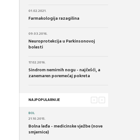
01.02.2021.
Farmakologija razagilina
09.03.2016.
Neuroprotekcija u Parkinsonovoj
bolesti
17.02.2016.
Sindrom nemirnih nogu - najčešći, a
zanemaren poremećaj pokreta
NAJPOPULARNIJE
<
>
BOL
21.10.2015.
Bolna leđa - medicinske vježbe (nove
smjernice)