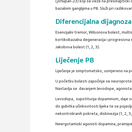
(joflupan-23) koji se veže na presinaptičk
bazalnim ganglijima u PB. Služi pri razlikov
Diferencijalna dijagnoza
Esencijalni tremor, Wilsonova bolest, mult
kortikobazalna degeneracija i progresivna 
Jakobova bolest (1, 2, 3).
Liječenje PB
Liječenje je simptomatsko, usmjereno na pobo
U početku bolesti započinje se neuroprotekt
Nastavlja se davanjem levodope, agonista
Levodopa, supstitucija dopaminom, daje se
do gubitka učinkovitosti lijeka te se pojav
nekontroliranih pokreta, diskinezija (1, 2, 3,
Neergotamiski agonisti dopamina, pramipekso