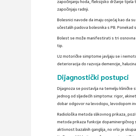
započinjanju hoda, fleksijsko držanje tijela t
započinjaju radnji.
Bolesnici navode da imaju osjećaj kao da s
učestalih padova bolesnika s PB. Ponekad se
Bolest se može manifestirati s tri osnovna t
tip.
Uz motoričke simptome javljaju se i nemoto
deterioracija do razvoja demencije, halucin
Dijagnostički postupci
Dijagnoza se postavlja na temelju kliničke s
jednog od sljedećih simptoma: rigor, akineti
dobar odgovor na levodopu, levodopom induc
Radiološka metoda slikovnog prikaza, pozit
metoda prikaza funkcije dopaminergičnog s
aktivnost bazalnih ganglija, no vrlo je sk