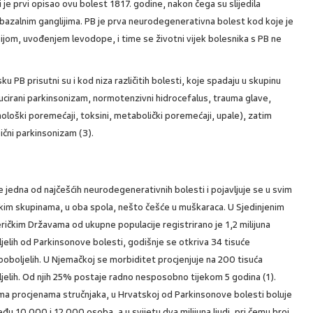
 je prvi opisao ovu bolest 1817. godine, nakon čega su slijedila
 bazalnim ganglijima. PB je prva neurodegenerativna bolest kod koje je
ijom, uvođenjem levodope, i time se životni vijek bolesnika s PB ne
u PB prisutni su i kod niza različitih bolesti, koje spadaju u skupinu
cirani parkinsonizam, normotenzivni hidrocefalus, trauma glave,
ološki poremećaji, toksini, metabolički poremećaji, upale), zatim
ični parkinsonizam (3).
e jedna od najčešćih neurodegenerativnih bolesti i pojavljuje se u svim
kim skupinama, u oba spola, nešto češće u muškaraca. U Sjedinjenim
ičkim Državama od ukupne populacije registrirano je 1,2 milijuna
jelih od Parkinsonove bolesti, godišnje se otkriva 34 tisuće
oboljelih. U Njemačkoj se morbiditet procjenjuje na 200 tisuća
jelih. Od njih 25% postaje radno nesposobno tijekom 5 godina (1).
ma procjenama stručnjaka, u Hrvatskoj od Parkinsonove bolesti boluje
đu 10.000 i 12.000 osoba, a u svijetu dva milijuna ljudi, pri čemu broj