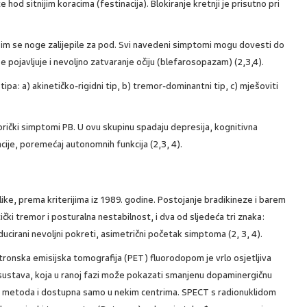
e hod sitnijim koracima (festinacija). Blokiranje kretnji je prisutno pri
u im se noge zalijepile za pod. Svi navedeni simptomi mogu dovesti do
 pojavljuje i nevoljno zatvaranje očiju (blefarosopazam) (2,3,4).
ipa: a) akinetičko-rigidni tip, b) tremor-dominantni tip, c) mješoviti
rički simptomi PB. U ovu skupinu spadaju depresija, kognitivna
acije, poremećaj autonomnih funkcija (2,3, 4).
like, prema kriterijima iz 1989. godine. Postojanje bradikineze i barem
čki tremor i posturalna nestabilnost, i dva od sljedeća tri znaka:
irani nevoljni pokreti, asimetrični početak simptoma (2, 3, 4).
ronska emisijska tomografija (PET) fluorodopom je vrlo osjetljiva
ustava, koja u ranoj fazi može pokazati smanjenu dopaminergičnu
upa metoda i dostupna samo u nekim centrima. SPECT s radionuklidom