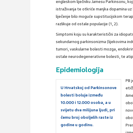
engleskom liječniku Jamesu Parkinsonu, koji
istraživanja te otkriće manjka dopamina uz
liječenje bilo moguće supstitucijskom terap
razlikuje od ostale populacije (1, 2).
Simptomi koju su karakteristični za idiopatsk
sekundarnog parkinsonizma (lijekovima indu
tumori, vaskularne bolesti mozga, endokrin
ostale neurodegenerativne bolesti, te atip
Epidemiologija
PB j
U Hrvatskoj od Parkinsonove
etič
bolesti boluje između
Amer
10.000 i 12.000 osoba, a u
obol
svijetu dva milijuna ljudi, pri
novo
čemu broj oboljelih raste iz
obol
godine u godinu.
Pre
izme