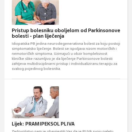
Pristup bolesniku oboljelom od Parkinsonove
bolesti - plan liječenja
Idiopatska PB jedina neurodegenerativna bolest za koju postoji
simptomatsko liječenje. Bolest se ispoljava nizom motoričkih i
nemotoričkih simptoma. Uzimajući u obzir kompleksnost
kliničke slike razumljivo je da liječenje Parkinsonove bolesti
zahtjeva multidisciplinarni pristup i individualiziranu terapiju za
svakog pojedinog bolesnika.
Lijek: PRAMIPEKSOL PLIVA
Zadovoljstvo nam je obavijestiti Vas da je PLIVA svoju paletu