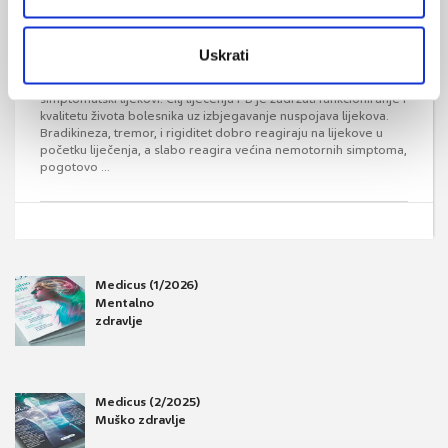
Liječenje Parkinsonove bolesti
Uskrati
Iako ne postoji kauzalno liječenje, Parkinsonova bolest (PB) je
jedina neurodegenerativna bolest za koju postoje učinkoviti
simptomatski lijekovi. Cilj liječenja PB je zadržati funkcioniranje i
kvalitetu života bolesnika uz izbjegavanje nuspojava lijekova.
Bradikineza, tremor, i rigiditet dobro reagiraju na lijekove u
početku liječenja, a slabo reagira većina nemotornih simptoma,
pogotovo ...
Medicus (1/2026)
Mentalno
zdravlje
Medicus (2/2025)
Muško zdravlje