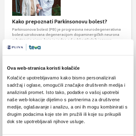
Kako prepoznati Parkinsonovu bolest?
Parkinsonova bolest (PB) je progresivna neurodegenerativna
bolest uzrokovana degeneracijom dopaminergičkih neurona
substancije nigre, koja je jedna od subkortikalnih jezgara
bazalnih ganglija.
Ova web-stranica koristi kolačiće
Kolačiće upotrebljavamo kako bismo personalizirali
sadržaj i oglase, omogućili značajke društvenih medija i
analizirali promet. Isto tako, podatke o vašoj upotrebi
naše web-lokacije dijelimo s partnerima za društvene
Uloga ljekarnika u terapiji i liječenju
Parkinsonove bolesti
medije, oglašavanje i analizu, a oni ih mogu kombinirati s
drugim podacima koje ste im pružili ili koje su prikupili
Liječenje Parkinsonove bolesti složeno je i doživotno. Za
uspješnost liječenja potrebna je kontinuirana i otvorena
dok ste upotrebljavali njihove usluge.
suradnja između bolesnika i svih članova zdravstvenog tima,
posebno liječnika i ljekarnika. Cilj je ovog članka pružiti
ljekarnicima najnovije informacije o liječenju i terapiji