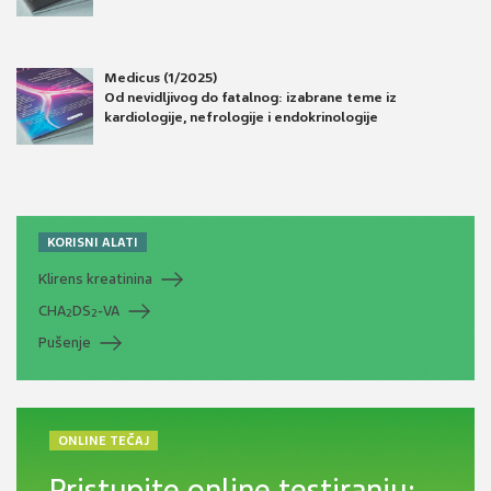
Medicus (1/2025)
Od nevidljivog do fatalnog: izabrane teme iz
kardiologije, nefrologije i endokrinologije
KORISNI ALATI
Klirens kreatinina
CHA
DS
-VA
2
2
Pušenje
ONLINE TEČAJ
Pristupite online testiranju: