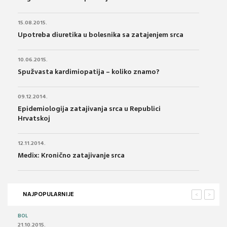
15.08.2015.
Upotreba diuretika u bolesnika sa zatajenjem srca
10.06.2015.
Spužvasta kardimiopatija – koliko znamo?
09.12.2014.
Epidemiologija zatajivanja srca u Republici
Hrvatskoj
12.11.2014.
Medix: Kronično zatajivanje srca
NAJPOPULARNIJE
<
>
BOL
21.10.2015.