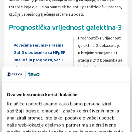
terapije koja djeluje na sam tijek bolesti i patofiziološki proces,
ključ je uspješnog liječenja srčane slabosti.
Prognostička vrijednost galektina-3
Prognostička vrijednost
Povećana serumska razina
galektina-3 dokazana je
Gal-3 u bolesnika sa HFpEF
u brojnim studijama. U
ima lošiju prognozu, veću
studiji s 240 bolesnika sa
stopu hospitalizacije i veću
stabilnim kroničnim
stopu smrtnosti.
srčanim zatajenjem,
serumska razina
galektina-3 direktno je korelirala sa prognozom bolesti i
Ova web-stranica koristi kolačiće
stopom preživljenja. U drugoj studiji, primjena galektina-3 imala
Kolačiće upotrebljavamo kako bismo personalizirali
je najveći prognostički značaj u bolesnika sa zaduhom, te je
sadržaj i oglase, omogućili značajke društvenih medija i
imala najveću prediktivnu vrijednost 60-dnevnog mortaliteta.
analizirali promet. Isto tako, podatke o vašoj upotrebi
Sličnu prognozu su imali i bolesnici na mehaničkoj potpori do
naše web-lokacije dijelimo s partnerima za društvene
transplantacije srca. Sve to ukazuje na izniman značaj galektina-