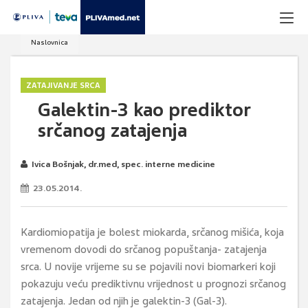
Naslovnica
ZATAJIVANJE SRCA
Galektin-3 kao prediktor
srčanog zatajenja
Ivica Bošnjak, dr.med, spec. interne medicine
23.05.2014.
Kardiomiopatija je bolest miokarda, srčanog mišića, koja
vremenom dovodi do srčanog popuštanja- zatajenja
srca. U novije vrijeme su se pojavili novi biomarkeri koji
pokazuju veću prediktivnu vrijednost u prognozi srčanog
zatajenja. Jedan od njih je galektin-3 (Gal-3).