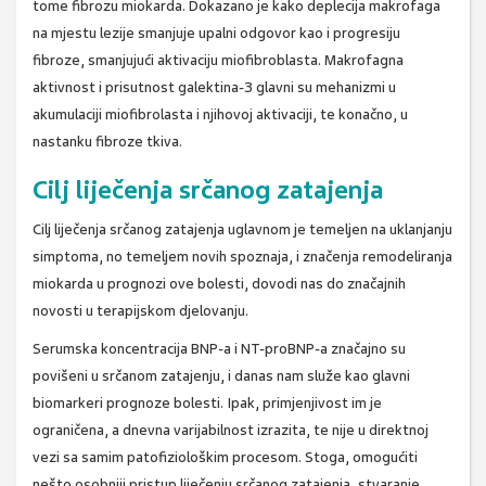
tome fibrozu miokarda. Dokazano je kako deplecija makrofaga
na mjestu lezije smanjuje upalni odgovor kao i progresiju
fibroze, smanjujući aktivaciju miofibroblasta. Makrofagna
aktivnost i prisutnost galektina-3 glavni su mehanizmi u
akumulaciji miofibrolasta i njihovoj aktivaciji, te konačno, u
nastanku fibroze tkiva.
Cilj liječenja srčanog zatajenja
Cilj liječenja srčanog zatajenja uglavnom je temeljen na uklanjanju
simptoma, no temeljem novih spoznaja, i značenja remodeliranja
miokarda u prognozi ove bolesti, dovodi nas do značajnih
novosti u terapijskom djelovanju.
Serumska koncentracija BNP-a i NT-proBNP-a značajno su
povišeni u srčanom zatajenju, i danas nam služe kao glavni
biomarkeri prognoze bolesti. Ipak, primjenjivost im je
ograničena, a dnevna varijabilnost izrazita, te nije u direktnoj
vezi sa samim patofiziološkim procesom. Stoga, omogućiti
nešto osobniji pristup liječenju srčanog zatajenja, stvaranje