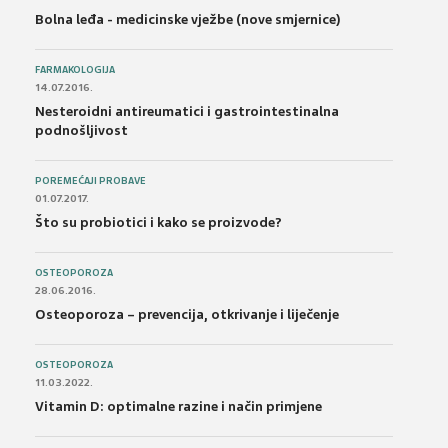
Bolna leđa - medicinske vježbe (nove smjernice)
FARMAKOLOGIJA
14.07.2016.
Nesteroidni antireumatici i gastrointestinalna
podnošljivost
POREMEĆAJI PROBAVE
01.07.2017.
Što su probiotici i kako se proizvode?
OSTEOPOROZA
28.06.2016.
Osteoporoza – prevencija, otkrivanje i liječenje
OSTEOPOROZA
11.03.2022.
Vitamin D: optimalne razine i način primjene