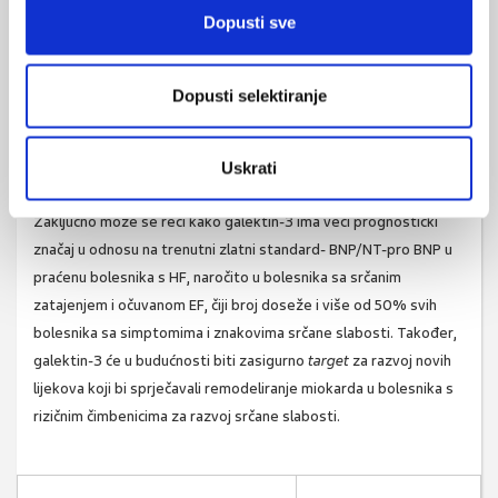
HFpEF ima lošiju prognozu, veću stopu hospitalizacije i veću
Dopusti sve
stopu smrtnosti. Sukladno rezultatima COACH kohortne studije
(Coordinating Study Evaluating Outcomes of Advising and
Dopusti selektiranje
Counseling Failure) pokazuje kako se slični zaključci mogu
donijeti i kod HFrEF bolesnika.
Uskrati
Zaključak
Zaključno može se reći kako galektin-3 ima veći prognostički
značaj u odnosu na trenutni zlatni standard- BNP/NT-pro BNP u
praćenu bolesnika s HF, naročito u bolesnika sa srčanim
zatajenjem i očuvanom EF, čiji broj doseže i više od 50% svih
bolesnika sa simptomima i znakovima srčane slabosti. Također,
galektin-3 će u budućnosti biti zasigurno
target
za razvoj novih
lijekova koji bi sprječavali remodeliranje miokarda u bolesnika s
rizičnim čimbenicima za razvoj srčane slabosti.