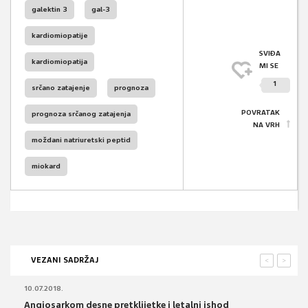
galektin 3
gal-3
kardiomiopatije
SVIĐA
kardiomiopatija
MI SE
1
srčano zatajenje
prognoza
POVRATAK
prognoza srčanog zatajenja
NA VRH
moždani natriuretski peptid
miokard
VEZANI SADRŽAJ
<
>
10.07.2018.
Angiosarkom desne pretklijetke i letalni ishod