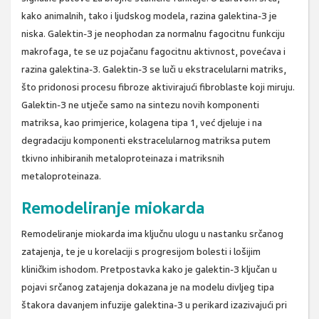
kako animalnih, tako i ljudskog modela, razina galektina-3 je
niska. Galektin-3 je neophodan za normalnu fagocitnu funkciju
makrofaga, te se uz pojačanu fagocitnu aktivnost, povećava i
razina galektina-3. Galektin-3 se luči u ekstracelularni matriks,
što pridonosi procesu fibroze aktivirajući fibroblaste koji miruju.
Galektin-3 ne utječe samo na sintezu novih komponenti
matriksa, kao primjerice, kolagena tipa 1, već djeluje i na
degradaciju komponenti ekstracelularnog matriksa putem
tkivno inhibiranih metaloproteinaza i matriksnih
metaloproteinaza.
Remodeliranje miokarda
Remodeliranje miokarda ima ključnu ulogu u nastanku srčanog
zatajenja, te je u korelaciji s progresijom bolesti i lošijim
kliničkim ishodom. Pretpostavka kako je galektin-3 ključan u
pojavi srčanog zatajenja dokazana je na modelu divljeg tipa
štakora davanjem infuzije galektina-3 u perikard izazivajući pri