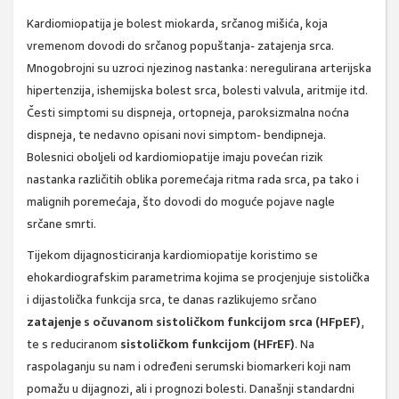
Kardiomiopatija je bolest miokarda, srčanog mišića, koja
vremenom dovodi do srčanog popuštanja- zatajenja srca.
Mnogobrojni su uzroci njezinog nastanka: neregulirana arterijska
hipertenzija, ishemijska bolest srca, bolesti valvula, aritmije itd.
Česti simptomi su dispneja, ortopneja, paroksizmalna noćna
dispneja, te nedavno opisani novi simptom- bendipneja.
Bolesnici oboljeli od kardiomiopatije imaju povećan rizik
nastanka različitih oblika poremećaja ritma rada srca, pa tako i
malignih poremećaja, što dovodi do moguće pojave nagle
srčane smrti.
Tijekom dijagnosticiranja kardiomiopatije koristimo se
ehokardiografskim parametrima kojima se procjenjuje sistolička
i dijastolička funkcija srca, te danas razlikujemo srčano
zatajenje s očuvanom sistoličkom funkcijom srca (HFpEF)
,
te s reduciranom
sistoličkom funkcijom (HFrEF)
. Na
raspolaganju su nam i određeni serumski biomarkeri koji nam
pomažu u dijagnozi, ali i prognozi bolesti. Današnji standardni