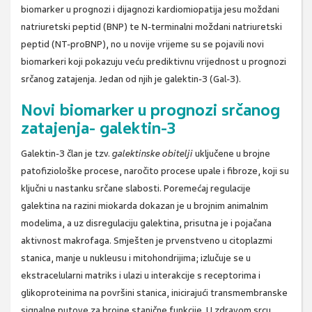
biomarker u prognozi i dijagnozi kardiomiopatija jesu moždani
natriuretski peptid (BNP) te N-terminalni moždani natriuretski
peptid (NT-proBNP), no u novije vrijeme su se pojavili novi
biomarkeri koji pokazuju veću prediktivnu vrijednost u prognozi
srčanog zatajenja. Jedan od njih je galektin-3 (Gal-3).
Novi biomarker u prognozi srčanog
zatajenja- galektin-3
Galektin-3 član je tzv.
galektinske obitelji
uključene u brojne
patofiziološke procese, naročito procese upale i fibroze, koji su
ključni u nastanku srčane slabosti. Poremećaj regulacije
galektina na razini miokarda dokazan je u brojnim animalnim
modelima, a uz disregulaciju galektina, prisutna je i pojačana
aktivnost makrofaga. Smješten je prvenstveno u citoplazmi
stanica, manje u nukleusu i mitohondrijima; izlučuje se u
ekstracelularni matriks i ulazi u interakcije s receptorima i
glikoproteinima na površini stanica, inicirajući transmembranske
signalne putove za brojne stanične funkcije. U zdravom srcu,