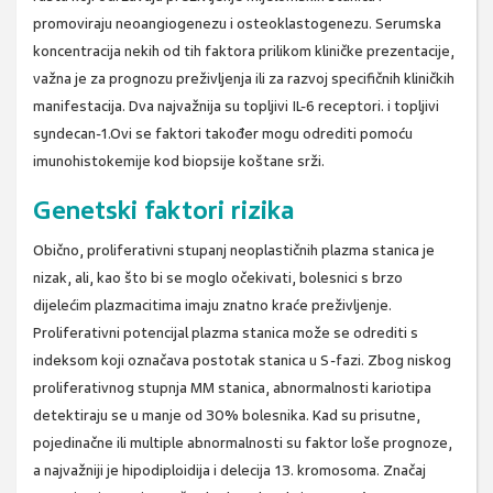
promoviraju neoangiogenezu i osteoklastogenezu. Serumska
koncentracija nekih od tih faktora prilikom kliničke prezentacije,
važna je za prognozu preživljenja ili za razvoj specifičnih kliničkih
manifestacija. Dva najvažnija su topljivi IL-6 receptori. i topljivi
syndecan-1.Ovi se faktori također mogu odrediti pomoću
imunohistokemije kod biopsije koštane srži.
Genetski faktori rizika
Obično, proliferativni stupanj neoplastičnih plazma stanica je
nizak, ali, kao što bi se moglo očekivati, bolesnici s brzo
dijelećim plazmacitima imaju znatno kraće preživljenje.
Proliferativni potencijal plazma stanica može se odrediti s
indeksom koji označava postotak stanica u S-fazi. Zbog niskog
proliferativnog stupnja MM stanica, abnormalnosti kariotipa
detektiraju se u manje od 30% bolesnika. Kad su prisutne,
pojedinačne ili multiple abnormalnosti su faktor loše prognoze,
a najvažniji je hipodiploidija i delecija 13. kromosoma. Značaj