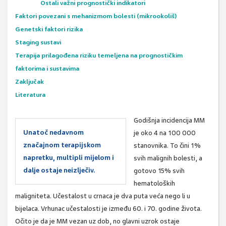
Ostali važni prognostički indikatori
Faktori povezani s mehanizmom bolesti (mikrookoliš)
Genetski faktori rizika
Staging sustavi
Terapija prilagođena riziku temeljena na prognostičkim
faktorima i sustavima
Zaključak
Literatura
Godišnja incidencija MM
Unatoč nedavnom
je oko 4 na 100 000
značajnom terapijskom
stanovnika. To čini 1%
napretku, multipli mijelom i
svih malignih bolesti, a
dalje ostaje neizlječiv.
gotovo 15% svih
hematoloških
maligniteta. Učestalost u crnaca je dva puta veća nego li u
bijelaca. Vrhunac učestalosti je između 60. i 70. godine života.
Očito je da je MM vezan uz dob, no glavni uzrok ostaje