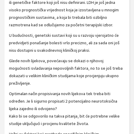
ili genetičke faktore koji još nisu definirani. LDH je još jedna
visoko prognostička vrijednost koja je izostavljena u mnogim
prognostičkim sustavima, a koja bi trebala biti ozbiljno
razmotrena kad se odlučujemo za početni terapijski izbor.
U budućnosti, genetski sustavi koji su u razvoju vjerojatno će
predvidjeti ponašanje bolesti vrlo precizno, ali za sada oni još
nisu dostupni u svakodnevnoj kliničkoj praksi.
Glede novih lijekova, povećavaju se dokazi o njihovoj
mogućnosti svladavanja nepovoljnih faktora, no to se još treba
dokazati u velikim kliničkim studijama koje procjenjuju ukupno
preživljenje.
Optimalan način propisivanja novih lijekova tek treba biti
određen. Je li sigurno propisati 2 potencijalno neurotoksična
lijeka zajedno ili odvojeno?
Kako bi se odgovorilo na takva pitanja, bit će potrebne velike
studije uključujući i procjenu kvalitete života.