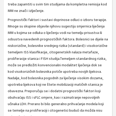
treba zapamtiti u svim tim studijama da kompletna remisija kod
MM ne znači i izlječenje.
Prognostički faktori i sustavi doprinose odluci o izboru terapije.
Mnoge su skupine objavile njihovu sugestiju smjernica liječenja
MM u kojima se odluka o liječenju vodi na temelju prisustva ili
odsustva navedenih prognostičkih faktora. Bolesnici se dijele na
niskorizične, bolesnike srednjeg rizika (standard) i visokorizične
temeljem ISS klasifikacije, citogenetskih nalaza metafaze,
proliferacije stanica i FISH studija.Temeljem standardnog rizika,
može se predložiti konvencionalni modalitet liječenja dok se
kod visokorizičnih bolesnika potiče upotreba novijih lijekova.
Nadalje, kod bolesnika pogodnih za liječenje visokim dozama,
upotreba lijekova koji ne štete mobilizaciji matičnih stanica je
obavezna. Preporučuju se i dodatni prognostički faktori koji
obuhvaćaju ISS i sFLC omjere, kao i razmatranje nepovoljnih
učinaka LDH. Prerano bi bilo generalno prihvaćanje modela koji
se temelje na proliferaciji i citogenetici budući da možda nisu