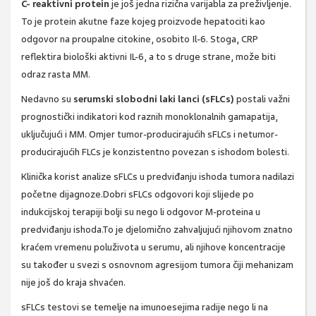
C- reaktivni protein
je još jedna rizična varijabla za preživljenje.
To je protein akutne faze kojeg proizvode hepatociti kao
odgovor na proupalne citokine, osobito Il-6. Stoga, CRP
reflektira biološki aktivni IL-6, a to s druge strane, može biti
odraz rasta MM.
Nedavno su
serumski slobodni laki lanci (sFLCs)
postali važni
prognostički indikatori kod raznih monoklonalnih gamapatija,
uključujući i MM. Omjer tumor-producirajućih sFLCs i netumor-
producirajućih FLCs je konzistentno povezan s ishodom bolesti.
Klinička korist analize sFLCs u predviđanju ishoda tumora nadilazi
početne dijagnoze.Dobri sFLCs odgovori koji slijede po
indukcijskoj terapiji bolji su nego li odgovor M-proteina u
predviđanju ishoda.To je djelomično zahvaljujući njihovom znatno
kraćem vremenu poluživota u serumu, ali njihove koncentracije
su također u svezi s osnovnom agresijom tumora čiji mehanizam
nije još do kraja shvaćen.
sFLCs testovi se temelje na imunoesejima radije nego li na