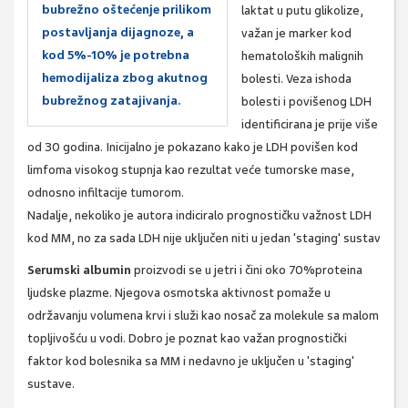
bubrežno oštećenje prilikom
laktat u putu glikolize,
postavljanja dijagnoze, a
važan je marker kod
kod 5%-10% je potrebna
hematoloških malignih
hemodijaliza zbog akutnog
bolesti. Veza ishoda
bubrežnog zatajivanja.
bolesti i povišenog LDH
identificirana je prije više
od 30 godina. Inicijalno je pokazano kako je LDH povišen kod
limfoma visokog stupnja kao rezultat veće tumorske mase,
odnosno infiltacije tumorom.
Nadalje, nekoliko je autora indiciralo prognostičku važnost LDH
kod MM, no za sada LDH nije uključen niti u jedan 'staging' sustav
Serumski albumin
proizvodi se u jetri i čini oko 70%proteina
ljudske plazme. Njegova osmotska aktivnost pomaže u
održavanju volumena krvi i služi kao nosač za molekule sa malom
topljivošću u vodi. Dobro je poznat kao važan prognostički
faktor kod bolesnika sa MM i nedavno je uključen u 'staging'
sustave.