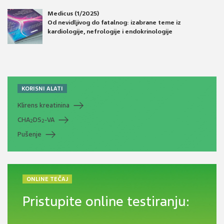
Medicus (1/2025)
Od nevidljivog do fatalnog: izabrane teme iz
kardiologije, nefrologije i endokrinologije
KORISNI ALATI
Klirens kreatinina
CHA
DS
-VA
2
2
Pušenje
ONLINE TEČAJ
Pristupite online testiranju: