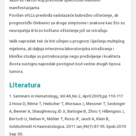
Važni su faktori koji prethode specifičnim kliničkim
manifestacijama.
Povišen sFLCs predviđa nadolazeće bubrežno oštećenje, ali
prognostički čimbenici za druge simptome i znakove kao što su
neuropatija ili brzo koštano oštećenje još se istražuju.
Velik napredak tek će biti učinjen u prognozi i liječenju multiplog
mijeloma, ali daljnja intenzivna laboratorijska istraživanja i
kliničke studije su potrebna prije nego preživljenje i kvaliteta
života sustignu napredak postignut kod većine drugih tipova
tumora.
Literatura
1. Seminars in Hematology, Vol 46,No 2, April 2009,pp 110-117
2.Hose D, Rème T, Hielscher T, Moreaux J, Messner T, Seckinger
A, Benner A, Shaughnessy JD Jr, Barlogie B, Zhou Y, Hillengass J,
Bertsch U, Neben K, Möhler T, Rossi JF, Jauch A, Klein B,
Goldschmidt H.Haematologica. 2011 Jan;96(1):87-95. Epub 2010
Sep 30.