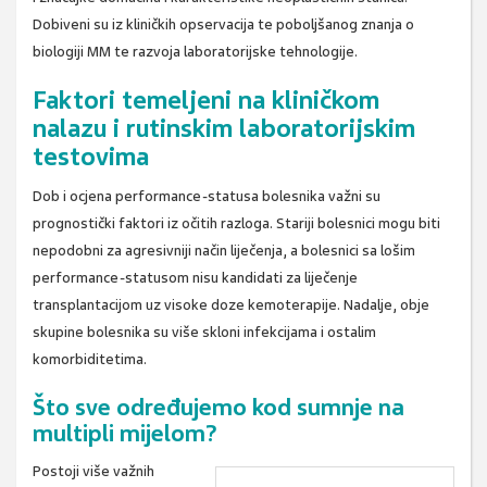
Dobiveni su iz kliničkih opservacija te poboljšanog znanja o
biologiji MM te razvoja laboratorijske tehnologije.
Faktori temeljeni na kliničkom
nalazu i rutinskim laboratorijskim
testovima
Dob i ocjena performance-statusa bolesnika važni su
prognostički faktori iz očitih razloga. Stariji bolesnici mogu biti
nepodobni za agresivniji način liječenja, a bolesnici sa lošim
performance-statusom nisu kandidati za liječenje
transplantacijom uz visoke doze kemoterapije. Nadalje, obje
skupine bolesnika su više skloni infekcijama i ostalim
komorbiditetima.
Što sve određujemo kod sumnje na
multipli mijelom?
Postoji više važnih