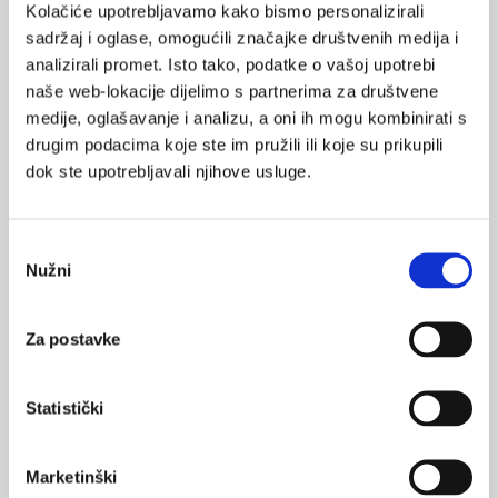
Kolačiće upotrebljavamo kako bismo personalizirali
čimbenika (hipoploidija, del113q, t(4;14, t(14;16, del17p13, del
sadržaj i oglase, omogućili značajke društvenih medija i
11q) bilo sa ili bez prisutnosti biokemijskih markera.
analizirali promet. Isto tako, podatke o vašoj upotrebi
Dispenzieri i suradnici su predložili stratifikacijski sustav
naše web-lokacije dijelimo s partnerima za društvene
bolesnika sa MM koji se temelji na genetskim faktorima zajedno
medije, oglašavanje i analizu, a oni ih mogu kombinirati s
sa terapijom prilagođenom riziku. No, ti sustavi su teško
drugim podacima koje ste im pružili ili koje su prikupili
primjenjivi u svakodnevnoj kliničkoj praksi zbog ograničene
dok ste upotrebljavali njihove usluge.
dostupnosti i skupoće tih testova. Nedavno je predloženo kako
bi sFLCs trebao biti uvršten u ISS. Studije koje su proveli
Odabir
Kyrstonis i suradnici te Snozek i suradnici su indicirale kako su
Nužni
pristanka
omjeri FLC neovisni o serumskom albuminu i B2M kad su dio ISS.
Za postavke
Terapija prilagođena riziku
temeljena na prognostičkim
faktorima i sustavima
Statistički
Cilj prognostičkih
Marketinški
Prognostički faktori
parametara i sustava je