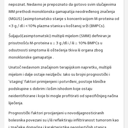
nepoznat. Nedavno je prepoznato da gotovo svim slučajevima
MM prethodi monoklonska gamapatija neodređenog značenja
(MGUS) (asimptomatsko stanje s koncentracijom M-proteina od
<3 g / dl i <10% plazma stanica u koštanoj srži (BMPCs).
Šuljajući(asimptomatski) multipli mijelom (SMM) definiran je
prisutnošću M-proteina u ≥ 3 g /dl i / ili ≥ 10% BMPCs u
odsutnosti simptoma ili oštećenja tkiva ili organa zbog
monoklonske gamapatije .
Unatoč nedavnom značajnom terapijskom napretku, multipli
mijelom i dalje ostaje neizlječiv. Iako su brojni prognostički i
'staging' faktori primijenjeni i potvrđeni, postoje kliničke
podskupine s dobrim i lošim ishodom koje ostaju
neidentificirane i koje bi mogle profitirati od specifičnijeg načina
liječenja.
Prognostički faktori procijenjeni u novodijagnosticiranih
bolesnika povezani su i/ili reflektiraju infiltriranost tumorom kao
i značajke domaćina i karakteristike neoplastičnih stanica.