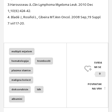
3.Harousseau JL.Clin Lymphoma Myeloma Leuk. 2010 Dec
1;10(6):424-42.
4. Bladé J, Rosiñol L, Cibeira MT.Ann Oncol. 2008 Sep;19 Suppl
7:vii117-20.
multipli mijelom
hematologija
trombociti
SVIĐA
MI SE
plazma stanice
0
maligna bolest
POVRATAK
NA VRH
doksorubicin
ldh
albumini