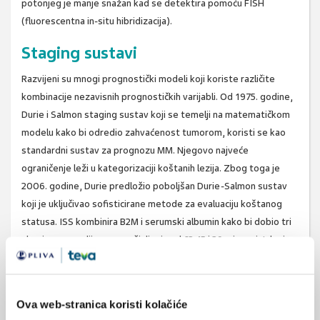
potonjeg je manje snažan kad se detektira pomoću FISH
(fluorescentna in-situ hibridizacija).
Staging sustavi
Razvijeni su mnogi prognostički modeli koji koriste različite
kombinacije nezavisnih prognostičkih varijabli. Od 1975. godine,
Durie i Salmon staging sustav koji se temelji na matematičkom
modelu kako bi odredio zahvaćenost tumorom, koristi se kao
standardni sustav za prognozu MM. Njegovo najveće
ograničenje leži u kategorizaciji koštanih lezija. Zbog toga je
2006. godine, Durie predložio poboljšan Durie-Salmon sustav
koji je uključivao sofisticirane metode za evaluaciju koštanog
statusa. ISS kombinira B2M i serumski albumin kako bi dobio tri
skupine sa medijanom preživljenja od 62,45 i 29 mjeseci. Iako je
sustav visokoprognostičan, ne može razlučiti podskupine
bolesnika s posebno dobrom ili lošom prognozom. Što se tiče
genetskih abnormalnosti, osmišljeno je nekoliko prognostičkih
Ova web-stranica koristi kolačiće
sustava koji se temelje na prisustvu ili odsustvu nepovoljnih