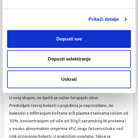
temeljeni na kliničkom
naznačiti kad bi trebalo
statusu i rutinskim
promijeniti strategiju
laboratorijskim nalazima
liječenja kako bi se
Prikaži detalje
doveli su do aksioma kako
poboljšao ishod.
simptomatske bolesnike
Prognostički faktori
Dopusti sve
treba liječiti, a
temeljeni na kliničkom
asimptomatske ne treba
statusu i rutinskim
liječiti.
laboratorijskim nalazima
Dopusti selektiranje
doveli su do aksioma
kako simptomatske bolesnike treba liječiti, a asimptomatske
Uskrati
ne treba liječiti.Potonja skupina uključuje bolesnike s tinjajućim
mijelomom i stadija I, ili čak II, po Durie-Salmon ili ISS.
U ovoj skupini, ne liječiti je važan terapijski izbor.
Predvidjeti razvoj bolesti u pojedinca je nepouzdano, no
bolesnici s infiltracijom koštane srži plazma stanicama većom od
10%, koncentracijom od više od 30g/l serumskog M-proteina i
s visoko abnormalnim omjerima sFLC imaju četverostruko veći
rizik progresije bolesti. U praktičnim uvjetima, takve je