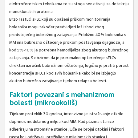
elektroforetskim tehnikama te su stoga senzitivniji za detekciju
monoklonalnih proteina.
Brzo rastući sFLC koji su opaženi prilikom monitoriranja
bolesnika mogu također predvidjeti loš ishod zbog
predstojećeg bubrežnog zatajivanja. Približno 40% bolesnika s
MM ima bubrežno oštećenje prilikom postavljanja dijagnoze, a
kod 5%-10% je potrebna hemodijaliza zbog akutnog bubrežnog
zatajivanja. S obzirom da je prerenalno opterećenje sFLCs
direktan uzročnik bubrežnom oštećenju, logično je pratiti porast
koncentracije sFLCs kod svih bolesnika kako bi se izbjeglo
akutno bubrežno zatajivanje tijekom relapsa bolesti.
Faktori povezani s mehanizmom
bolesti (mikrookoliš)
Tijekom proteklih 30 godina, intenzivno je istraživanje otkrilo
doprinos medularnog miljea kod MM. Kad plazma stanice
adheriraju na stromalne stanice, luče se brojni citokini i faktori
rasta koji održavaju preživljenje mijelomskih stanica i