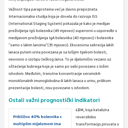
Važnost tipa paraproteina već je davno prepoznata.
Internacionalna studija koja je dovela do razvoja ISS
(International Staging System) pokazala je kako je medijan
preživljenja IgG bolesnika (49 mjeseci) superiorni u usporedbi s
medijanom preživljenja IgA bolesnika (40 mjeseci) i bolesnika
"samo s lakim lancima"(35 mjeseci). Ekscesivna sekrecija lakih
lanaca putem urina povezana je sa lošijim tijekom bolesti,
neovisno o izotipu teškog lanca. To je djelomično vezano uz
oštećenje bubrega koje je samo po sebi povezano s lošim
ishodom. Međutim, trenutne koncentracije serumskih
monoklonalnih imunoglobulina ili lakih lanaca u urinu, prilikom
prezentacije bolesti, nisu povezane s ishodom.
Ostali važni prognostički indikatori
LDH
, koja katalizira
Približno 40% bolesnika s
reverzibilnu
multiplim mijelomom ima
transformaciju piruvata u