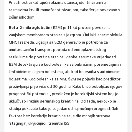
Prisutnost cirkulirajućih plazma stanica, identificiranih u
razmazima krvi ili imunofenotipizacijom, također je povezano s
lošim ishodom.
Beta-2-mikroglobulin
(ß2M) je 11-kd protein povezan s
vanjskom membranom stanica s jezgrom. Čini laki lanac molekula
MHC I razreda. Ligacija sa ß2M generalno je potrebna za
unutarstanični transport peptida od endoplazmatskog
retikuluma do površine stanice. Visoke serumske vrijednosti
ß2M detektiraju se kod bolesnika sa bubrežnim poremećajima i
limfoidnim malignim bolestima, ali i kod bolesnika s autoimunim
bolestima. Kod bolesnika sa MM, ß2M se pojavio kao prediktor
preživljenja prije više od 30 godina. Kako bi se poboljšao njegov
prognostički potencijal, predložen je korekcijski sistem koji je
uključivao i razinu serumskog kreatinina. Od tada, nekoliko je
studija pokazalo kako je to jedan od najmoćnijih prognostičkih
faktora bez korekcije kreatinina te je dio mnogih sustava
'staginga', uključujući i trenutni ISS.