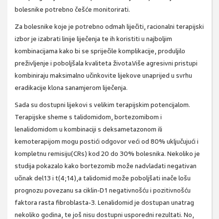
bolesnike potrebno češće monitorirati.
Za bolesnike koje je potrebno odmah liječiti, racionalni terapijski
izbor je izabrati linije liječenja te ih koristiti u najboljim
kombinacijama kako bi se spriječile komplikacije, produljilo
preživljenje i poboljšala kvaliteta života.Više agresivni pristupi
kombiniraju maksimalno učinkovite lijekove unaprijed u svrhu
eradikacije klona sanamjerom liječenja.
Sada su dostupni lijekovi s velikim terapijskim potencijalom.
Terapijske sheme s talidomidom, bortezomibom i
lenalidomidom u kombinaciji s deksametazonom ili
kemoterapijom mogu postići odgovor veći od 80% uključujući i
kompletnu remisiju(CRs) kod 20 do 30% bolesnika. Nekoliko je
studija pokazalo kako bortezomib može nadvladati negativan
učinak del13 i t(4;14),a talidomid može poboljšati inače lošu
prognozu povezanu sa ciklin-D1 negativnošću i pozitivnošću
faktora rasta fibroblasta-3. Lenalidomid je dostupan unatrag
nekoliko godina, te još nisu dostupni usporedni rezultati. No,