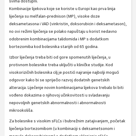
svima dostupni.
Kombinacije lijekova koje se koriste u Europi kao prva linija
liječenja su melfalan-prednison (MP), visoke doze
deksametasona i VAD (vinkristin, doksorubicin i deksametason),
no ovi režimi liječenja se polako napuštaju u korist nedavno
odobrenim kombinacijama talidomida i MP s dodatkom
bortezomiba kod bolesnika starijih od 65 godina.
Izbor liječenja treba biti od gore spomenutih liječenja, u
protivnom bolesnike treba uključiti u kliničke studije. Kod
visokorizičnih bolesnika cilj je postići najranije najbolji mogući
odgovor kako bi se spriječio razvoj dodatnih genetskih
alteracija. Liječenje novim kombinacijama lijekova trebalo bi biti
vođeno dokazima o njihovoj učinkovitosti u svladavanju
nepovoljnih genetskih abnormalnosti i abnormalnosti
mikrookoliša.
Za bolesnike s visokim sFLCs i bubrežnim zatajivanjem, početak
liječenja bortezomibom (u kombinaciji s deksametsonom i