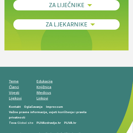
ZA LIJEČNIKE
Debljina - od prevencije do personalizirane
ZA LJEKARNIKE
terapije
Novi pogled na migrenu: komorbiditeti, spolne
razlike i nove terapije
Antikoagulansi u ljekarničkoj praksi –
komunikacija, adherencija i sigurnost
Muško urološko zdravlje: od funkcionalnih
smetnji do rane onkološke dijagnostike
Mentalno zdravlje muškaraca: skriveni rizici i
kliničke posljedice
Životni stil i kardiovaskularno zdravlje
muškaraca
Teme
Edukacija
Članci
Knjižnica
Vijesti
Medicus
Lijekovi
Linkovi
Kontakt
Oglašavanje
Impressum
Važne pravne informacije, uvjeti korištenja i pravila
privatnosti
Teva
Global site
PLIVAzdravlje.hr
PLIVA.hr