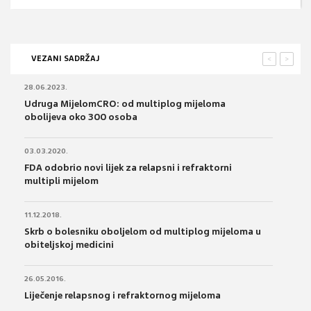
VEZANI SADRŽAJ
<
>
28.06.2023.
Udruga MijelomCRO: od multiplog mijeloma
obolijeva oko 300 osoba
03.03.2020.
FDA odobrio novi lijek za relapsni i refraktorni
multipli mijelom
11.12.2018.
Skrb o bolesniku oboljelom od multiplog mijeloma u
obiteljskoj medicini
26.05.2016.
Liječenje relapsnog i refraktornog mijeloma