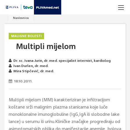
Naslovnica
MALIGNE BOLESTI
Multipli mijelom
Dr. sc. Ivana Jurin, dr. med. specijalist internist, kardiolog
Ivan Durlen, dr. med.
Mira Stipčević, dr. med.
18.10.2011.
Multipli mijelom (MM) karakteriziran je infiltracijom
koštane srži malignim plazma stanicama koje luče
monoklonalne imunoglobuline (IgG,IgA ili slobodne lake
lance) u serumu ili urinu.Kliničke značajke progrediraju od
asimptomatskih oblika do manifestacije anemije, bolova