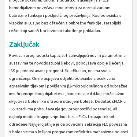
moguće doksorubicinom) s dodatkom uklanjanja sFLCs
hemodijalizom povećava mogućnosti za normalizacijom
bubrežne funkcije i posljedičnog preživljenja. Kod bolesnika s
visokim sFLCs,no bez oštećenja bubrežne funkcije, terapijski
režim koji sadrži bortezomib također je prikladan.
Zaključak
Povećan prognostički kapacitet zahvaljujući novim parametrima i
sustavima te novodostupni lijekovi, poboljšava opcije liječenja.
ISS je jednostavan i prognostički efikasan, no ima svoja
ograničenja. On ne uspijeva odijeliti bolesnike s očekivano
agresivnim tijekom i povišenim β2-mikroglobulinom od bubrežne
insuficijencije zbog dijabetesa, hipertenzije itd.koji može lažno
uključivati bolesnike s trećim stadijem bolesti. Dodatak sFLCR u
ISS stadijima poboljšava njegov prognostički potencijal, ali
najbolji model i krajnje vrijednosti za sFLCs trebaju tek biti
određene.Najvjerojatnije je da povećana sekrecija FLC povezana
s bolesnicima s lošijom prognozom reflektira mehanizme bolesti