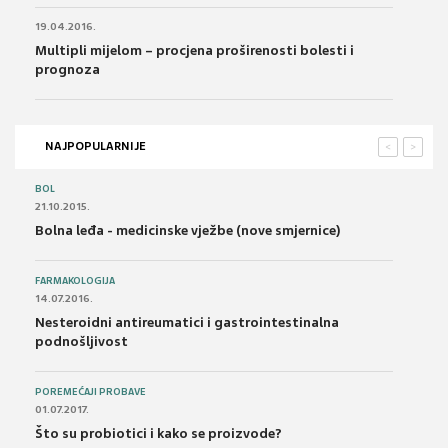
19.04.2016.
Multipli mijelom – procjena proširenosti bolesti i
prognoza
NAJPOPULARNIJE
<
>
BOL
21.10.2015.
Bolna leđa - medicinske vježbe (nove smjernice)
FARMAKOLOGIJA
14.07.2016.
Nesteroidni antireumatici i gastrointestinalna
podnošljivost
POREMEĆAJI PROBAVE
01.07.2017.
Što su probiotici i kako se proizvode?