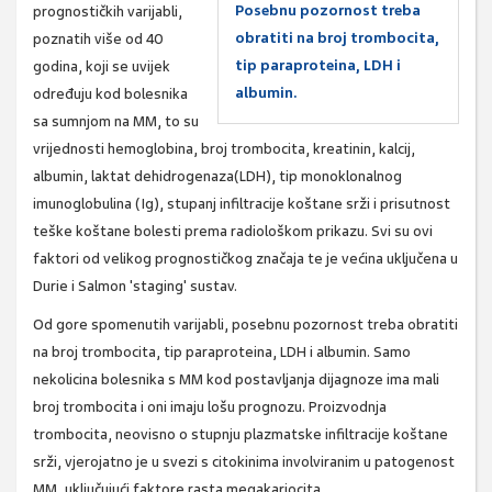
Posebnu pozornost treba
prognostičkih varijabli,
obratiti na broj trombocita,
poznatih više od 40
tip paraproteina, LDH i
godina, koji se uvijek
albumin.
određuju kod bolesnika
sa sumnjom na MM, to su
vrijednosti hemoglobina, broj trombocita, kreatinin, kalcij,
albumin, laktat dehidrogenaza(LDH), tip monoklonalnog
imunoglobulina (Ig), stupanj infiltracije koštane srži i prisutnost
teške koštane bolesti prema radiološkom prikazu. Svi su ovi
faktori od velikog prognostičkog značaja te je većina uključena u
Durie i Salmon 'staging' sustav.
Od gore spomenutih varijabli, posebnu pozornost treba obratiti
na broj trombocita, tip paraproteina, LDH i albumin. Samo
nekolicina bolesnika s MM kod postavljanja dijagnoze ima mali
broj trombocita i oni imaju lošu prognozu. Proizvodnja
trombocita, neovisno o stupnju plazmatske infiltracije koštane
srži, vjerojatno je u svezi s citokinima involviranim u patogenost
MM, uključujući faktore rasta megakariocita.