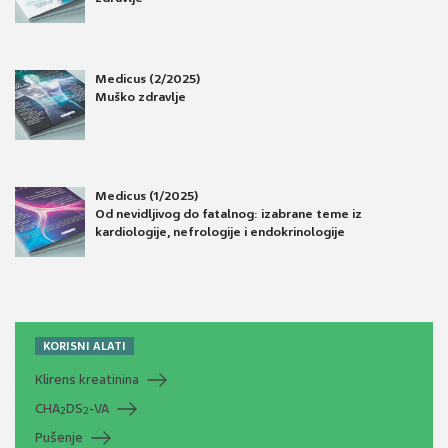
Medicus (2/2025)
Muško zdravlje
Medicus (1/2025)
Od nevidljivog do fatalnog: izabrane teme iz
kardiologije, nefrologije i endokrinologije
KORISNI ALATI
Klirens kreatinina
CHA
DS
-VA
2
2
Pušenje