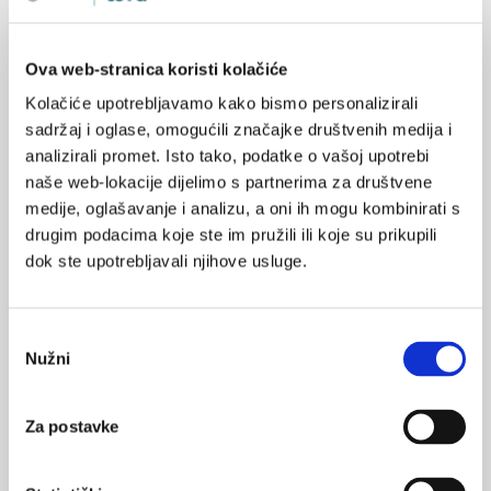
Treba razgovarati s drugom djecom i odraslima radi prikupljanja
potanjih obavijesti o slučaju, a ako se radi o naročito traumatičnu
Ova web-stranica koristi kolačiće
iskustvu, pronaći oblike pomoći i za djecu koja su svjedočila
Kolačiće upotrebljavamo kako bismo personalizirali
nasilju.
sadržaj i oglase, omogućili značajke društvenih medija i
analizirali promet. Isto tako, podatke o vašoj upotrebi
U nazočnosti stručnog djelatnika treba razgovarati s djetetom
naše web-lokacije dijelimo s partnerima za društvene
koje je počinilo nasilje, upozoriti ga na neprihvatljivost i
medije, oglašavanje i analizu, a oni ih mogu kombinirati s
štetnost takva ponašanja te ga savjetovati i poticati na
drugim podacima koje ste im pružili ili koje su prikupili
promjenu. Roditelje djeteta koje je počinilo nasilje valja upoznati
dok ste upotrebljavali njihove usluge.
s događajem, pozvati na savjetodavnu ili stručnu pomoć u školi i
izvan nje.
U slučaju sumnje na zlostavljanje djeteta koje je u ovom slučaju
Odabir
Nužni
nasilnik dužnost je izvijestiti Centar za socijalnu skrb, a prema
pristanka
potrebi ili zbog sumnje na počinjenje kažnjive radnje izvijestiti
policiju ili nadležno državno odvjetništvo.
Za postavke
Potrebno je izvijestiti roditelje o obvezi škole da slučaj nasilja
prijavi Centru za socijalnu skrb, uredima lokalne državne uprave,