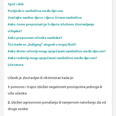
Spol i dob
Posljedice nasilništva među djecom
Značajke nasilne djece i djece žrtava nasilništva
Kako ćemo prepoznati je li dijete izloženo zlostavljanju
vršnjaka?
Kako prepoznati učenika nasilnika?
Što kada se „bullying“ dogodi u mojoj školi?
Kako škola i učitelji mogu sprječavati nasilništvo među djecom?
Kako roditelji mogu sprječavati nasilništvo među djecom?
Literatura
Učenik je zlostavljan ili viktimiziran kada je:
1.
ponovno i trajno izložen negativnim postupcima jednoga ili
više učenika
2.
izložen agresivnom ponašanju ili namjernom nanošenju zla od
druge osobe