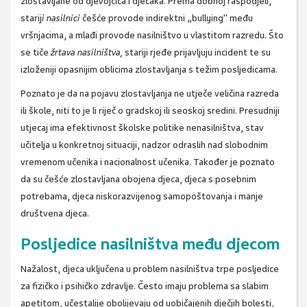
zlostavljane od djevojčica i dječaka. Prema dobnoj raspodjeli,
starij
i nasilnici
češće
provode indirektni „bullying" među
vršnjacima, a mlađi provode nasilništvo u vlastitom razredu. Što
se tiče
žrtava nasilništva,
stariji rjeđe prijavljuju incident te su
izloženiji opasnijim oblicima zlostavljanja s težim posljedicama.
Poznato je da na pojavu zlostavljanja ne utječe veličina razreda
ili škole, niti to je li riječ o gradskoj ili seoskoj sredini. Presudniji
utjecaj ima efektivnost školske politike nenasilništva, stav
učitelja u konkretnoj situaciji, nadzor odraslih nad slobodnim
vremenom učenika i nacionalnost učenika. Također je poznato
da su češće zlostavljana obojena djeca, djeca s posebnim
potrebama, djeca niskorazvijenog samopoštovanja i manje
društvena djeca.
Posljedice nasilništva među djecom
Nažalost, djeca uključena u problem nasilništva trpe posljedice
za fizičko i psihičko zdravlje. Često imaju problema sa slabim
apetitom, učestalije obolijevaju od uobičajenih dječjih bolesti,