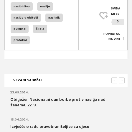
nasilništvo
nasilje
SVIĐA
MI SE
nasilje u obitelji
nasilnik
0
bullying
škola
POVRATAK
NA VRH
protokol
VEZANI SADRŽAJ
<
>
23.09.2024.
Obilježen Nacionalni dan borbe protiv nasilja nad
ženama, 22. 9.
13.04.2024.
Izvješće o radu pravobraniteljice za djecu