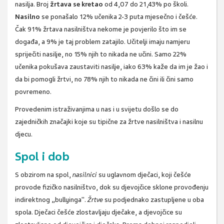
nasilja. Broj
žrtava se kretao
od 4,07 do 21,43% po školi.
Nasilno
se ponašalo 12% učenika 2-3 puta mjesečno i češće.
Čak 91% žrtava nasilništva nekome je povjerilo što im se
događa, a 9% je taj problem zatajilo. Učitelji imaju namjeru
spriječiti nasilje, no 15% njih to nikada ne učini. Samo 22%
učenika pokušava zaustaviti nasilje, iako 63% kaže da im je žao i
da bi pomogli žrtvi, no 78% njih to nikada ne čini ili čini samo
povremeno.
Provedenim istraživanjima u nas i u svijetu došlo se do
zajedničkih značajki koje su tipične za žrtve nasilništva i nasilnu
djecu.
Spol i dob
S obzirom na spol,
nasilnici
su uglavnom dječaci, koji češće
provode fizičko nasilništvo, dok su djevojčice sklone provođenju
indirektnog „bullyinga".
Žrtve
su podjednako zastupljene u oba
spola. Dječaci češće zlostavljaju dječake, a djevojčice su