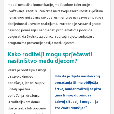
model nenasilne komunikacije, međusobne tolerancije i
uvažavanja, raditi s učenicima na razvoju asertivnosti i vještina
nenasilnog rješavanja sukoba, usmjeriti se na razvoj empatije i
dosljednosti u svojim reakcijama. Potrebno je rastaviti grupe
nasilnog ponašanja i nadgledati problematična područja,
osigurati da školska zajednica, roditelji i djeca sudjeluju u
programima prevencije nasilja među djecom.
Kako roditelji mogu sprječavati
nasilništvo među djecom?
Velika je roditeljska uloga
Bilo da je dijete nasilničkog
u razvoju dječjeg
ponašanja ili ima obilježja
ponašanja, jer oni su prvi
žrtve, mudar roditelj se pita
učitelji vještina
„ima li mog doprinosa
ophođenja i druženja.
takvoj situaciji i mogu li ja
U roditeljskom domu
što činiti drukčije?“
dijete treba biti poučeno