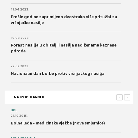
11.04.2023.
Prošle godine zaprimljeno dvostruko više pritužbi za
vršnjačko nasilje
10.03.2023.
Porast nasilja u obitelji i nasilja nad ženama kaznene
prirode
22.02.2023.
Nacionalni dan borbe protiv vršnjačkog nasilja
NAJPOPULARNIJE
<
>
BOL
21.10.2015.
Bolna leđa - medicinske vježbe (nove smjernice)