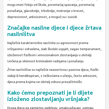
mogu imati fobiju od škole, poremećaj spavanja, poremećaj
ponašanja, glavobolje, trbobolje, mokrenje u krevet,
depresivnost, anksioznost, a mogući su i suicidi.
Značajke nasilne djece i djece žrtava
nasilništva
Najčešće karakteristike
nasilnika su
agresivnost prema
vršnjacima i odraslima, slab školski uspjeh, nagao temperament,
izloženost fizičkom i emocionalnom zlostavljanju u obitelji.
Uočena je sklonost kriminalnim radnjama i ponašanju.
Žrtve nasilništva
su najčešće neasertivna i pasivna djeca, fizički
slabiji ili hendikepirani, s teškoćama u učenju, često anksiozni,
djeca prema kojima se obitelj odnosi prezaštitnički.
Kako ćemo prepoznati je li dijete
izloženo zlostavljanju vršnjaka?
Druga djeca ga zamjetno zadirkuju, omalovažavaju, uzimaju