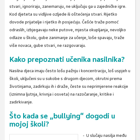
stvari, ignoriraju, zanemaruju, ne uključuju ga u zajedničke igre.
Kod djeteta su vidljive ozljede ili oštećenja stvari. Rijetko
dovode prijatelje i rijetko ih posjećuju. Češće traže pomoć
odraslih, izbjegavaju neke putove, mjesta okupljanja, nevoljko
odlaze u školu, gube zanimanje za učenje, loše spavaju, traže
više novaca, gube stvari, ne razgovaraju.
Kako prepoznati učenika nasilnika?
Nasilna djeca imaju često lošu pažnju i koncentraciju, loš uspjeh u
školi, uključeni su u sukobe s drugom djecom, okrutni prema
životinjama, zadirkuju ih i draže, česte su neprimjerene reakcije
(iznimna ljutnja, krivnja i osveta) na razočaranje, kritike i
zadirkivanje.
Što kada se „bullying“ dogodi u
mojoj školi?
- U slučaju nasilja među