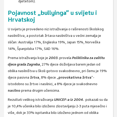
djetetom).
Pojavnost „bullyinga“ u svijetu i
Hrvatskoj
U svijetu je provedeno niz istraživanja o raširenosti školskog
nasilništva, a postotak žrtava nasilništva u većini zemalja je
sličan: Australija 17%, Engleska 19%, Japan 15%, Norveška
14%, Španjolska 17%, SAD 16%.
Prema istraživanju
koje je
2003.
provela
Poliklinika za zaštitu
djece grada Zagreba
, 27% djece doživljava barem jedan od
oblika nasilništva u školi gotovo svakodnevno, pri čemu je 19%
djece pasivna
žrtva
, 8% djece „
provokativna žrtva
"-
istodobno su žrtve i nasilnici, a 8% djece je svakodnevno
nasilno
prema drugim učenicima.
Rezultati velikog istraživanja
UNICEF-a iz 2004.
pokazali su da
je 10,4% učenika bilo izloženo zlostavljanju 2-3 puta mjesečno i
više, dok je 33% ispitanika bilo izloženo jednom od oblika