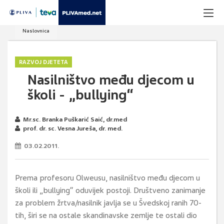
Naslovnica
RAZVOJ DJETETA
Nasilništvo među djecom u
školi - „bullying“
Mr.sc. Branka Puškarić Saić, dr.med
prof. dr. sc. Vesna Jureša, dr. med.
03.02.2011.
Prema profesoru Olweusu, nasilništvo među djecom u
školi ili „bullying“ oduvijek postoji. Društveno zanimanje
za problem žrtva/nasilnik javlja se u Švedskoj ranih 70-
tih, širi se na ostale skandinavske zemlje te ostali dio