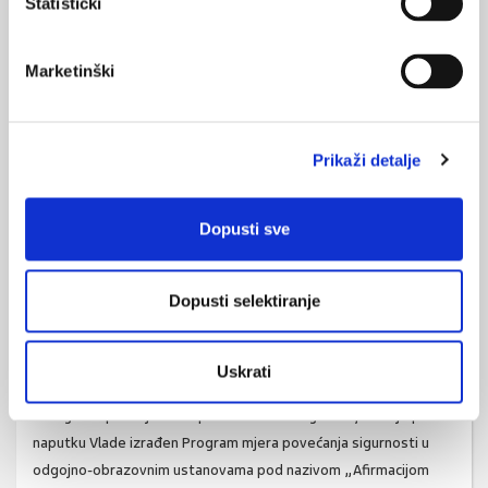
Statistički
policiji, nadležnom državnom odvjetništvu.
Nakon proteklih godina uporabe Protokola uočila se potreba da
Marketinški
ga se poboljša i dopuni te pojasne pojedinosti, jer praksa
katkad pokazuje nedoumice školskih djelatnika u vezi s
prijavljivanjem nasilnih događaja.
Prikaži detalje
Cilj Protokola je da se pomogne djeci žrtvama i nasilnoj djeci da
izađu iz kruga zlostavljanja (vježbanje socijalnih vještina,
Dopusti sve
povećanje samopouzdanja, promjena ponašanja, intervencija u
obiteljskom okruženju, intervencija u školi u poboljšanju odnosa
među vršnjacima).
Dopusti selektiranje
Pristup vršnjačkom nasilništvu zahtijeva multidisciplinarnost -
stručnjaci različitih profila moraju raditi na prevenciji i rješavanju
Uskrati
kompleksnog problema.
U Zagrebu postoji dobra praksa od 2002. godine, kada je prema
naputku Vlade izrađen Program mjera povećanja sigurnosti u
odgojno-obrazovnim ustanovama pod nazivom „Afirmacijom