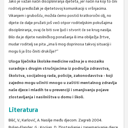
Jako je važan način discipliniranja djeteta, jer način na koji to čini
roditelj predložak je djetetovoj komunikaciji s vršnjacima.
Vikanjem i grubošću, možda ćemo postići kratkoročni cilj, no
dijete će dalje pružati još veći otpor roditeljskim pokušajima
discipliniranja, ovaj će biti sve ljući i stvorit će se krug nasilja.
Bilo da je dijete nasilničkog ponašanja ili ima obilježja žrtve,
mudar roditelj se pita „ima li mog doprinosa takvoj situaciji i
mogu li ja što činiti drukčije?"
Uloga liječnika školske medicine važna je u mozaiku
suradnje s drugim stručnjacima iz područja zdravstva,
školstva, socijalnog rada, policije, zakonodavstva - koji
zajedno mogu učiniti mnogo u zaštiti mentalnog zdravlja
naše djece i mladih te u prevenciji i smanjivanju pojave
zlostavljanja i nasilništva u domu i školi.
Literatura
Bilić, V.; Karlović, A. Nasilje među djecom. Zagreb 2004.
Buljan-Flander, G.; Kocijan, D. Zlostavljanje i zanemarivanje djece.