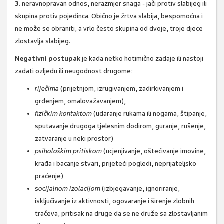
3.
neravnopravan odnos, nerazmjer snaga - jači protiv slabijeg ili
skupina protiv pojedinca. Obično je žrtva slabija, bespomoćna i
ne može se obraniti, a vrlo često skupina od dvoje, troje djece
zlostavlja slabijeg.
Negativni postupak
je kada netko hotimično zadaje ili nastoji
zadati ozljedu ili neugodnost drugome:
riječima
(prijetnjom, izrugivanjem, zadirkivanjem i
grđenjem, omalovažavanjem),
fizičkim kontaktom
(udaranje rukama ili nogama, štipanje,
sputavanje drugoga tjelesnim dodirom, guranje, rušenje,
zatvaranje u neki prostor)
psihološkim pritiskom
(ucjenjivanje, oštećivanje imovine,
krađa i bacanje stvari, prijeteći pogledi, neprijateljsko
praćenje)
s
ocijalnom izolacijom
(izbjegavanje, ignoriranje,
isključivanje iz aktivnosti, ogovaranje i širenje zlobnih
tračeva, pritisak na druge da se ne druže sa zlostavljanim