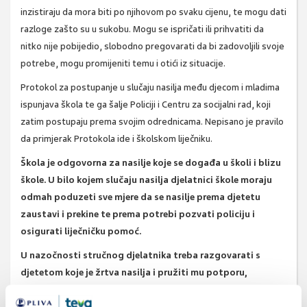
inzistiraju da mora biti po njihovom po svaku cijenu, te mogu dati
razloge zašto su u sukobu. Mogu se ispričati ili prihvatiti da
nitko nije pobijedio, slobodno pregovarati da bi zadovoljili svoje
potrebe, mogu promijeniti temu i otići iz situacije.
Protokol za postupanje u slučaju nasilja među djecom i mladima
ispunjava škola te ga šalje Policiji i Centru za socijalni rad, koji
zatim postupaju prema svojim odrednicama. Nepisano je pravilo
da primjerak Protokola ide i školskom liječniku.
Škola je odgovorna za nasilje koje se događa u školi i blizu
škole. U bilo kojem slučaju nasilja djelatnici škole moraju
odmah poduzeti sve mjere da se nasilje prema djetetu
zaustavi i prekine te prema potrebi pozvati policiju i
osigurati liječničku pomoć.
U nazočnosti stručnog djelatnika treba razgovarati s
djetetom koje je žrtva nasilja i pružiti mu potporu,
roditelje uputiti na savjetodavnu i stručnu pomoć djetetu
u školi i izvan nje.