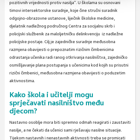
pozitivnih vrijednosti protiv nasilja". U školama su osnovani
timovi intersektorske suradnje, koje čine stručni suradnik
odgojno-obrazovne ustanove, liječnik školske medicine,
djelatnik nadležnog područnog Centra za socijalnu skrb i
policijski službenik za maloljetničku delinkvenciju iz nadležne
policijske postaje. Cilj je zajedničke suradnje međusobna
razmjena obavijesti o prepoznatim rizičnim čimbenicima
odrastanja učenika radi ranog otkrivanja nasilništva, zajedničko
osmišljavanje plana postupanja s učenicima kod kojih su prisutni
rizični čimbenici, međusobna razmjena obavijesti o poduzetim
aktivnostima.
Kako škola i učitelji mogu
sprječavati nasilništvo među
djecom?
Nastavno osoblje mora biti spremno odmah reagirati i zaustaviti
nasilje, a ne čekati da učenici sami rješavaju nasilne situacije.
Tijekom nastavnih i nenastavnih aktivnosti treba se promicati