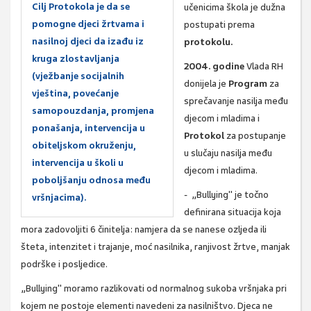
Cilj Protokola je da se
učenicima škola je dužna
pomogne djeci žrtvama i
postupati prema
nasilnoj djeci da izađu iz
protokolu.
kruga zlostavljanja
2004. godine
Vlada RH
(vježbanje socijalnih
donijela je
Program
za
vještina, povećanje
sprečavanje nasilja među
samopouzdanja, promjena
djecom i mladima i
ponašanja, intervencija u
Protokol
za postupanje
obiteljskom okruženju,
u slučaju nasilja među
intervencija u školi u
djecom i mladima.
poboljšanju odnosa među
- „Bullying" je točno
vršnjacima).
definirana situacija koja
mora zadovoljiti 6 činitelja: namjera da se nanese ozljeda ili
šteta, intenzitet i trajanje, moć nasilnika, ranjivost žrtve, manjak
podrške i posljedice.
„Bullying" moramo razlikovati od normalnog sukoba vršnjaka pri
kojem ne postoje elementi navedeni za nasilništvo. Djeca ne