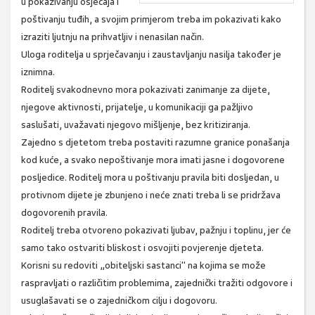
u pokazivanju osjećaja i
poštivanju tuđih, a svojim primjerom treba im pokazivati kako
izraziti ljutnju na prihvatljiv i nenasilan način.
Uloga roditelja u sprječavanju i zaustavljanju nasilja također je
iznimna.
Roditelj svakodnevno mora pokazivati zanimanje za dijete,
njegove aktivnosti, prijatelje, u komunikaciji ga pažljivo
saslušati, uvažavati njegovo mišljenje, bez kritiziranja.
Zajedno s djetetom treba postaviti razumne granice ponašanja
kod kuće, a svako nepoštivanje mora imati jasne i dogovorene
posljedice. Roditelj mora u poštivanju pravila biti dosljedan, u
protivnom dijete je zbunjeno i neće znati treba li se pridržava
dogovorenih pravila.
Roditelj treba otvoreno pokazivati ljubav, pažnju i toplinu, jer će
samo tako ostvariti bliskost i osvojiti povjerenje djeteta.
Korisni su redoviti „obiteljski sastanci" na kojima se može
raspravljati o različitim problemima, zajednički tražiti odgovore i
usuglašavati se o zajedničkom cilju i dogovoru.