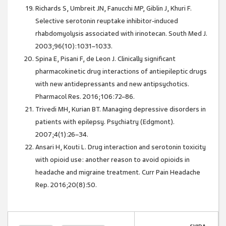
Richards S, Umbreit JN, Fanucchi MP, Giblin J, Khuri F.
Selective serotonin reuptake inhibitor-induced
rhabdomyolysis associated with irinotecan. South Med J.
2003;96(10):1031–1033.
Spina E, Pisani F, de Leon J. Clinically significant
pharmacokinetic drug interactions of antiepileptic drugs
with new antidepressants and new antipsychotics.
Pharmacol Res. 2016;106:72–86.
Trivedi MH, Kurian BT. Managing depressive disorders in
patients with epilepsy. Psychiatry (Edgmont).
2007;4(1):26–34.
Ansari H, Kouti L. Drug interaction and serotonin toxicity
with opioid use: another reason to avoid opioids in
headache and migraine treatment. Curr Pain Headache
Rep. 2016;20(8):50.