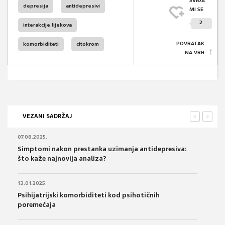
SVIĐA
depresija
antidepresivi
MI SE
2
interakcije lijekova
POVRATAK
komorbiditeti
citokrom
NA VRH
VEZANI SADRŽAJ
<
>
07.08.2025.
Simptomi nakon prestanka uzimanja antidepresiva:
što kaže najnovija analiza?
13.01.2025.
Psihijatrijski komorbiditeti kod psihotičnih
poremećaja