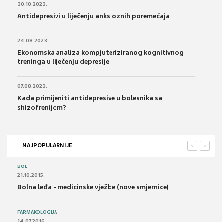
30.10.2023.
Antidepresivi u liječenju anksioznih poremećaja
24.08.2023.
Ekonomska analiza kompjuteriziranog kognitivnog
treninga u liječenju depresije
07.08.2023.
Kada primijeniti antidepresive u bolesnika sa
shizofrenijom?
NAJPOPULARNIJE
<
>
BOL
21.10.2015.
Bolna leđa - medicinske vježbe (nove smjernice)
FARMAKOLOGIJA
14.07.2016.