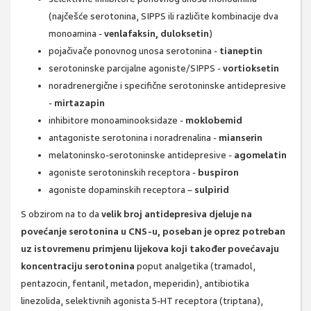
(najčešće serotonina, SIPPS ili različite kombinacije dva
monoamina -
venlafaksin, duloksetin
)
pojačivače ponovnog unosa serotonina -
tianeptin
serotoninske parcijalne agoniste/SIPPS -
vortioksetin
noradrenergične i specifične serotoninske antidepresive
-
mirtazapin
inhibitore monoaminooksidaze -
moklobemid
antagoniste serotonina i noradrenalina -
mianserin
melatoninsko-serotoninske antidepresive -
agomelatin
agoniste serotoninskih receptora -
buspiron
agoniste dopaminskih receptora –
sulpirid
S obzirom na to da
velik broj antidepresiva djeluje na
povećanje serotonina u CNS-u,
poseban je oprez potreban
uz istovremenu primjenu lijekova koji također povećavaju
koncentraciju serotonina
poput analgetika (tramadol,
pentazocin, fentanil, metadon, meperidin), antibiotika
linezolida, selektivnih agonista 5-HT receptora (triptana),