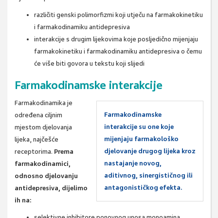
različiti genski polimorfizmi koji utječu na farmakokinetiku
i farmakodinamiku antidepresiva
interakcije s drugim lijekovima koje posljedično mijenjaju
farmakokinetiku i farmakodinamiku antidepresiva o čemu
će više biti govora u tekstu koji slijedi
Farmakodinamske interakcije
Farmakodinamika je
Farmakodinamske
određena ciljnim
interakcije su one koje
mjestom djelovanja
mijenjaju farmakološko
lijeka, najčešće
djelovanje drugog lijeka kroz
receptorima.
Prema
nastajanje novog,
farmakodinamici,
aditivnog, sinergističnog ili
odnosno djelovanju
antagonističkog efekta.
antidepresiva, dijelimo
ih na:
selektivne inhibitore ponovnog unosa monoamina