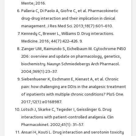
Mente; 2016.
Palleria C, Di Paolo A, Giofre C, et al. Pharmacokinetic
drug-drug interaction and their implication in clinical
management. J Res Med Sci. 2013;18(7):601–610.
Kennedy C, Brewer L, Williams D. Drug interactions.
Medicine. 2016; 44(7):422–426. 9.
Zanger UM, Raimundo S, Eichelbaum M. Cytochrome P450
2D6: overview and update on pharmacology, genetics,
biochemistry. Naunyn Schmiedebergs Arch Pharmacol.
2004;369(1):23–37.
Siebenhuener K, Eschmann E, Kienast A, et al. Chronic
pain: how challenging are DDIs in the analgesic treatment
of inpatients with multiple chronic conditions? PloS One.
2017;12(1):e0168987.
Lotsch J, Skarke C, Tegeder I, Geisslinger G. Drug
interactions with patient-controlled analgesia. Clin
Pharmacokinet. 2002;41(1): 31–57.
Ansari H, Kouti L. Drug interaction and serotonin toxicity