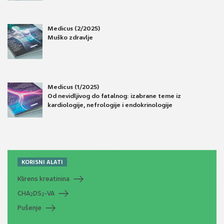
Medicus (2/2025)
Muško zdravlje
Medicus (1/2025)
Od nevidljivog do fatalnog: izabrane teme iz
kardiologije, nefrologije i endokrinologije
KORISNI ALATI
Klirens kreatinina
CHA
DS
-VA
2
2
Pušenje