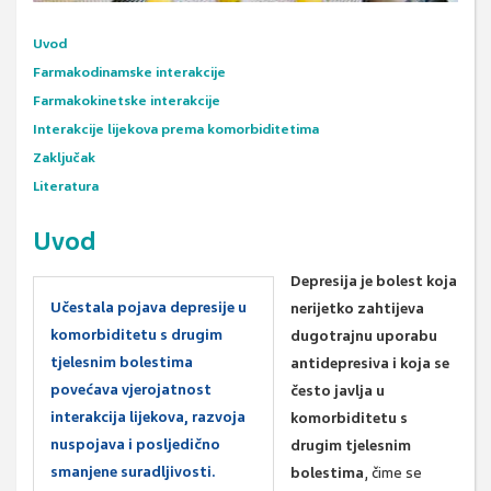
Uvod
Farmakodinamske interakcije
Farmakokinetske interakcije
Interakcije lijekova prema komorbiditetima
Zaključak
Literatura
Uvod
Depresija je bolest koja
Učestala pojava depresije u
nerijetko zahtijeva
komorbiditetu s drugim
dugotrajnu uporabu
tjelesnim bolestima
antidepresiva i koja se
povećava vjerojatnost
često javlja u
interakcija lijekova, razvoja
komorbiditetu s
nuspojava i posljedično
drugim tjelesnim
smanjene suradljivosti.
bolestima
, čime se