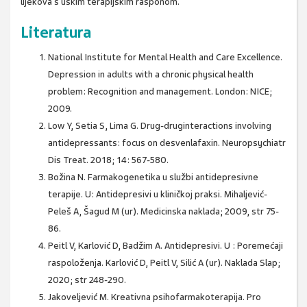
lijekova s uskim terapijskim rasponom.
Literatura
National Institute for Mental Health and Care Excellence.
Depression in adults with a chronic physical health
problem: Recognition and management. London: NICE;
2009.
Low Y, Setia S, Lima G. Drug-druginteractions involving
antidepressants: focus on desvenlafaxin. Neuropsychiatr
Dis Treat. 2018; 14: 567-580.
Božina N. Farmakogenetika u službi antidepresivne
terapije. U: Antidepresivi u kliničkoj praksi. Mihaljević-
Peleš A, Šagud M (ur). Medicinska naklada; 2009, str 75-
86.
Peitl V, Karlović D, Badžim A. Antidepresivi. U : Poremećaji
raspoloženja. Karlović D, Peitl V, Silić A (ur). Naklada Slap;
2020; str 248-290.
Jakoveljević M. Kreativna psihofarmakoterapija. Pro