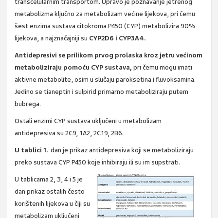
transcelularnim transportom. Upravo je poznavanje jetrenog
metabolizma ključno za metabolizam većine lijekova, pri čemu
šest enzima sustava citokroma P450 (CYP) metabolizira 90%
lijekova, a najznačajniji su
CYP2D6 i CYP3A4.
Antidepresivi se prilikom prvog prolaska kroz jetru većinom
metaboliziraju pomoću CYP sustava,
pri čemu mogu imati
aktivne metabolite, osim u slučaju paroksetina i fluvoksamina.
Jedino se tianeptin i sulpirid primarno metaboliziraju putem
bubrega.
Ostali enzimi CYP sustava uključeni u metabolizam
antidepresiva su 2C9, 1A2, 2C19, 2B6.
U tablici 1.
dan je prikaz antidepresiva koji se metaboliziraju
preko sustava CYP P450 koje inhibiraju ili su im supstrati.
U tablicama 2, 3, 4 i 5 je
dan prikaz ostalih često
korištenih lijekova u čiji su
metabolizam uključeni