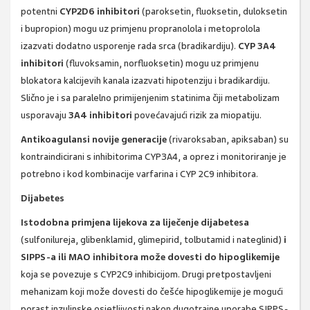
potentni
CYP2D6 inhibitori
(paroksetin, fluoksetin, duloksetin
i bupropion) mogu uz primjenu propranolola i metoprolola
izazvati dodatno usporenje rada srca (bradikardiju).
CYP 3A4
inhibitori
(fluvoksamin, norfluoksetin) mogu uz primjenu
blokatora kalcijevih kanala izazvati hipotenziju i bradikardiju.
Slično je i sa paralelno primijenjenim statinima čiji metabolizam
usporavaju
3A4 inhibitori
povećavajući rizik za miopatiju.
Antikoagulansi novije generacije
(rivaroksaban, apiksaban) su
kontraindicirani s inhibitorima CYP3A4, a oprez i monitoriranje je
potrebno i kod kombinacije varfarina i CYP 2C9 inhibitora.
Dijabetes
Istodobna primjena lijekova za liječenje dijabetesa
(sulfonilureja, glibenklamid, glimepirid, tolbutamid i nateglinid)
i
SIPPS-a ili MAO inhibitora može dovesti do hipoglikemije
koja se povezuje s CYP2C9 inhibicijom. Drugi pretpostavljeni
mehanizam koji može dovesti do češće hipoglikemije je mogući
porast inzulinske osjetljivosti nakon dugotrajne uporabe SIPPS-