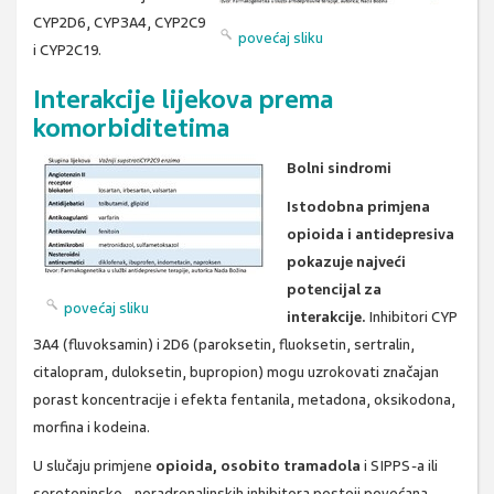
CYP2D6, CYP3A4, CYP2C9
povećaj sliku
i CYP2C19.
Interakcije lijekova prema
komorbiditetima
Bolni sindromi
Istodobna primjena
opioida i antidepresiva
pokazuje najveći
potencijal za
povećaj sliku
interakcije.
Inhibitori CYP
3A4 (fluvoksamin) i 2D6 (paroksetin, fluoksetin, sertralin,
citalopram, duloksetin, bupropion) mogu uzrokovati značajan
porast koncentracije i efekta fentanila, metadona, oksikodona,
morfina i kodeina.
U slučaju primjene
opioida, osobito tramadola
i SIPPS-a ili
serotoninsko - noradrenalinskih inhibitora postoji povećana