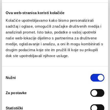
farmakokinetičke interakcije.
Antidepresivi koje treba
izbjegavati kod oboljelih od epilepsije su bupropion i triciklici
Ova web-stranica koristi kolačiće
zbog smanjivanja epileptogenog praga.
Kolačiće upotrebljavamo kako bismo personalizirali
Lijekovi koji se koriste za
liječenje migrene,
poput
sadržaj i oglase, omogućili značajke društvenih medija i
sumatriptana i zolmitriptana se ne preporučuju uz uzimanje MAO
analizirali promet. Isto tako, podatke o vašoj upotrebi
naše web-lokacije dijelimo s partnerima za društvene
inhibitora jer se metaboliziraju putem monoaminooksidaze A.
medije, oglašavanje i analizu, a oni ih mogu kombinirati s
Eletriptan je kontraindiciran uz uzimanje CYP3A4 inhibitora.
drugim podacima koje ste im pružili ili koje su prikupili
Donepezil i galantamin koji se koriste za
liječenje demencije
se
dok ste upotrebljavali njihove usluge.
metaboliziraju putem CYP2D6 i 3A4 radi čega je potreban oprez
pri istodobnom davanju potentnih inhibitora tih enzima, poput
paroksetina koji mogu povećati izloženost tim lijekovima za
Odabir
40% .
Nužni
pristanka
S obzirom na to da se antidepresivi često prepisuju uz
antipsihotike u liječenju psihotične depresije ili depresivnih
Za postavke
simptoma u psihoza, važno je poznavanje njihovih interakcija.
Antipsihotici prve generacije,
fenotijazini, su potentni
Statistički