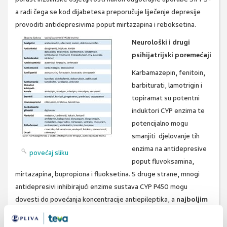
a radi čega se kod dijabetesa preporučuje liječenje depresije
provoditi antidepresivima poput mirtazapina i reboksetina.
Neurološki i drugi
psihijatrijski poremećaji
Karbamazepin, fenitoin,
barbiturati, lamotrigin i
topiramat su potentni
induktori CYP enzima te
potencijalno mogu
smanjiti djelovanje tih
enzima na antidepresive
povećaj sliku
poput fluvoksamina,
mirtazapina, bupropiona i fluoksetina. S druge strane, mnogi
antidepresivi inhibirajući enzime sustava CYP P450 mogu
dovesti do povećanja koncentracije antiepileptika, a
najboljim
izborom se smatraju serotoninsko - noradrenalinski
antidepresivi zbog najmanjeg potencijala za