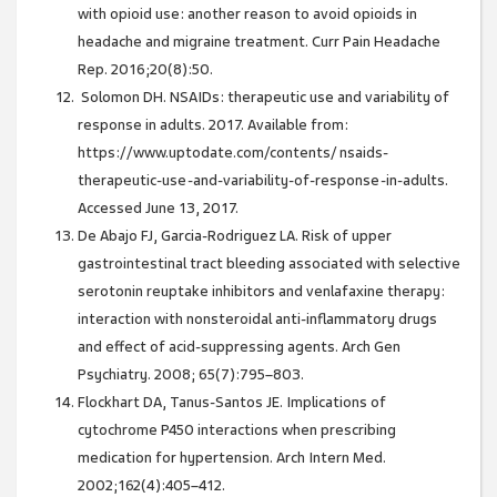
with opioid use: another reason to avoid opioids in
headache and migraine treatment. Curr Pain Headache
Rep. 2016;20(8):50.
Solomon DH. NSAIDs: therapeutic use and variability of
response in adults. 2017. Available from:
https://www.uptodate.com/contents/ nsaids-
therapeutic-use-and-variability-of-response-in-adults.
Accessed June 13, 2017.
De Abajo FJ, Garcia-Rodriguez LA. Risk of upper
gastrointestinal tract bleeding associated with selective
serotonin reuptake inhibitors and venlafaxine therapy:
interaction with nonsteroidal anti-inflammatory drugs
and effect of acid-suppressing agents. Arch Gen
Psychiatry. 2008; 65(7):795–803.
Flockhart DA, Tanus-Santos JE. Implications of
cytochrome P450 interactions when prescribing
medication for hypertension. Arch Intern Med.
2002;162(4):405–412.