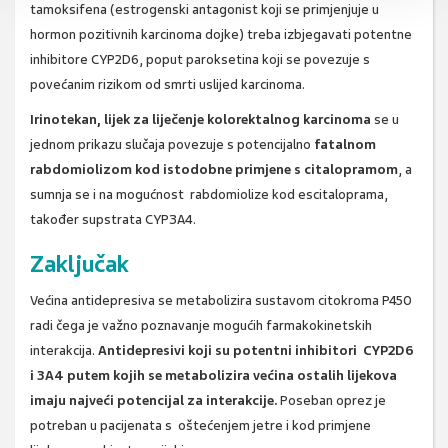
tamoksifena (estrogenski antagonist koji se primjenjuje u
hormon pozitivnih karcinoma dojke) treba izbjegavati potentne
inhibitore CYP2D6, poput paroksetina koji se povezuje s
povećanim rizikom od smrti uslijed karcinoma.
Irinotekan, lijek za liječenje kolorektalnog karcinoma
se u
jednom prikazu slučaja povezuje s potencijalno
fatalnom
rabdomiolizom kod istodobne primjene s citalopramom
, a
sumnja se i na mogućnost rabdomiolize kod escitaloprama,
također supstrata CYP3A4.
Zaključak
Većina antidepresiva se metabolizira sustavom citokroma P450
radi čega je važno poznavanje mogućih farmakokinetskih
interakcija.
Antidepresivi koji su potentni inhibitori CYP2D6
i 3A4 putem kojih se metabolizira većina ostalih lijekova
imaju najveći potencijal za interakcije.
Poseban oprez je
potreban u pacijenata s oštećenjem jetre i kod primjene