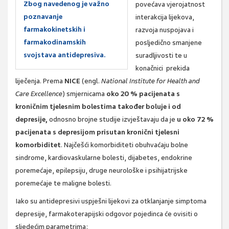
Zbog navedenog je važno
povećava vjerojatnost
poznavanje
interakcija lijekova,
farmakokinetskih i
razvoja nuspojava i
farmakodinamskih
posljedično smanjene
svojstava antidepresiva.
suradljivosti te u
konačnici prekida
liječenja. Prema
NICE
(engl.
National Institute for Health and
Care Excellence
) smjernicama
oko 20 % pacijenata s
kroničnim tjelesnim bolestima također boluje i od
depresije,
odnosno brojne studije izvještavaju da je
u oko 72 %
pacijenata s depresijom prisutan kronični tjelesni
komorbiditet
. Najčešći komorbiditeti obuhvaćaju bolne
sindrome, kardiovaskularne bolesti, dijabetes, endokrine
poremećaje, epilepsiju, druge neurološke i psihijatrijske
poremećaje te maligne bolesti.
Iako su antidepresivi uspješni lijekovi za otklanjanje simptoma
depresije, farmakoterapijski odgovor pojedinca će ovisiti o
sljedećim parametrima: