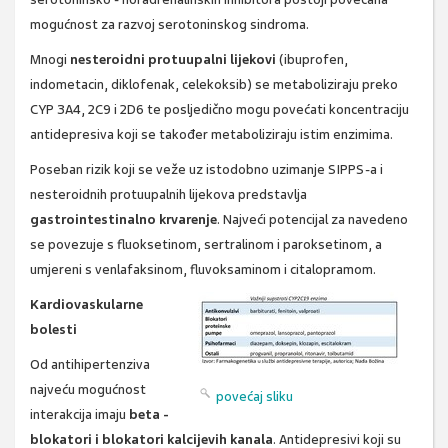
mogućnost za razvoj serotoninskog sindroma.
Mnogi
nesteroidni protuupalni lijekovi
(ibuprofen,
indometacin, diklofenak, celekoksib) se metaboliziraju preko
CYP 3A4, 2C9 i 2D6 te posljedično mogu povećati koncentraciju
antidepresiva koji se također metaboliziraju istim enzimima.
Poseban rizik koji se veže uz istodobno uzimanje SIPPS-a i
nesteroidnih protuupalnih lijekova predstavlja
gastrointestinalno krvarenje
. Najveći potencijal za navedeno
se povezuje s fluoksetinom, sertralinom i paroksetinom, a
umjereni s venlafaksinom, fluvoksaminom i citalopramom.
Kardiovaskularne
bolesti
Od antihipertenziva
najveću mogućnost
povećaj sliku
interakcija imaju
beta -
blokatori i blokatori kalcijevih kanala
. Antidepresivi koji su