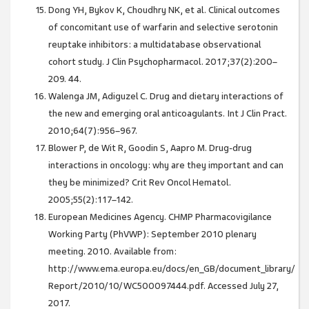
Dong YH, Bykov K, Choudhry NK, et al. Clinical outcomes
of concomitant use of warfarin and selective serotonin
reuptake inhibitors: a multidatabase observational
cohort study. J Clin Psychopharmacol. 2017;37(2):200–
209. 44.
Walenga JM, Adiguzel C. Drug and dietary interactions of
the new and emerging oral anticoagulants. Int J Clin Pract.
2010;64(7):956–967.
Blower P, de Wit R, Goodin S, Aapro M. Drug-drug
interactions in oncology: why are they important and can
they be minimized? Crit Rev Oncol Hematol.
2005;55(2):117–142.
European Medicines Agency. CHMP Pharmacovigilance
Working Party (PhVWP): September 2010 plenary
meeting. 2010. Available from:
http://www.ema.europa.eu/docs/en_GB/document_library/
Report/2010/10/WC500097444.pdf. Accessed July 27,
2017.