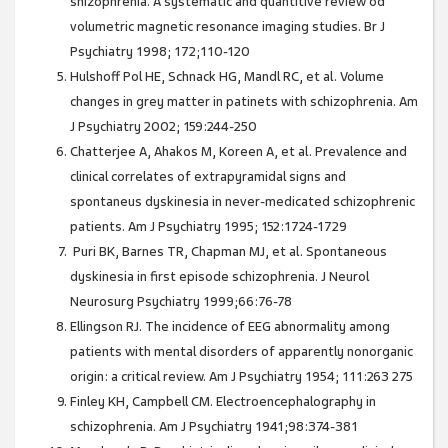
shizophrenia. A systematic and quantitive review od
volumetric magnetic resonance imaging studies. Br J
Psychiatry 1998; 172;110-120
Hulshoff Pol HE, Schnack HG, Mandl RC, et al. Volume
changes in grey matter in patinets with schizophrenia. Am
J Psychiatry 2002; 159:244-250
Chatterjee A, Ahakos M, Koreen A, et al. Prevalence and
clinical correlates of extrapyramidal signs and
spontaneus dyskinesia in never-medicated schizophrenic
patients. Am J Psychiatry 1995; 152:1724-1729
Puri BK, Barnes TR, Chapman MJ, et al. Spontaneous
dyskinesia in first episode schizophrenia. J Neurol
Neurosurg Psychiatry 1999;66:76-78
Ellingson RJ. The incidence of EEG abnormality among
patients with mental disorders of apparently nonorganic
origin: a critical review. Am J Psychiatry 1954; 111:263 275
Finley KH, Campbell CM. Electroencephalography in
schizophrenia. Am J Psychiatry 1941;98:374-381