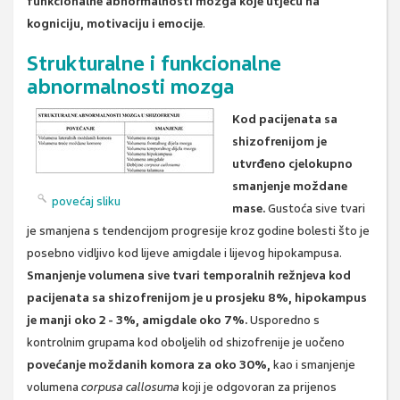
funkcionalne abnormalnosti mozga koje utječu na
kogniciju, motivaciju i emocije
.
Strukturalne i funkcionalne
abnormalnosti mozga
Kod pacijenata sa
shizofrenijom je
utvrđeno cjelokupno
smanjenje moždane
povećaj sliku
mase.
Gustoća sive tvari
je smanjena s tendencijom progresije kroz godine bolesti što je
posebno vidljivo kod lijeve amigdale i lijevog hipokampusa.
Smanjenje volumena sive tvari temporalnih režnjeva kod
pacijenata sa shizofrenijom je u prosjeku 8%, hipokampus
je manji oko 2 - 3%, amigdale oko 7%.
Usporedno s
kontrolnim grupama kod oboljelih od shizofrenije je uočeno
povećanje moždanih komora za oko 30%,
kao i smanjenje
volumena
corpusa callosuma
koji je odgovoran za prijenos