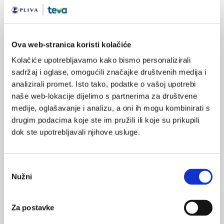
napade 11 puta češće nego što je to u općoj populaciji.
Kod
pacijenata s epilepsijom, s druge strane, prisutni su psihijatrijski
komorbiditeti u 20% - 50% slučajeva, dok se psihotični
Ova web-stranica koristi kolačiće
poremećaji javljaju u 2,5% - 8% oboljelih od epilepsije.
Kolačiće upotrebljavamo kako bismo personalizirali
Psihotični poremećaji su kod epilepsije uglavnom više
sadržaj i oglase, omogućili značajke društvenih medija i
karakterizirani halucinacijama i sumanutim idejama
nego
analizirali promet. Isto tako, podatke o vašoj upotrebi
neprimjerenim afektom, kognitivnom dezorganizacijom i
naše web-lokacije dijelimo s partnerima za društvene
motornom usporenošću. Dio mozga u kojem nastaje izvorište
medije, oglašavanje i analizu, a oni ih mogu kombinirati s
epileptičkog napada ima važnu ulogu u karakteristikama
drugim podacima koje ste im pružili ili koje su prikupili
psihijatrijskog poremećaja, tako npr. abnormalnosti
dok ste upotrebljavali njihove usluge.
temporalnog režnja kod pacijenata s epilepsijom mogu biti
odgovorne za razvoj psihoze.
Odabir
Senzorne abnormalnosti
Nužni
pristanka
Uočeno je kako
značajan broj oboljelih od shizofrenije ne
osjeća ili se ne žali na osjećaj boli.
Izvještaji vezani za ovaj
Za postavke
fenomen sežu do 1800. godine, davno prije pojave