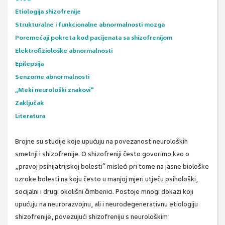
Etiologija shizofrenije
Strukturalne i funkcionalne abnormalnosti mozga
Poremećaji pokreta kod pacijenata sa shizofrenijom
Elektrofiziološke abnormalnosti
Epilepsija
Senzorne abnormalnosti
„Meki neurološki znakovi“
Zaključak
Literatura
Brojne su studije koje upućuju na povezanost neuroloških
smetnji i shizofrenije. O shizofreniji često govorimo kao o
„pravoj psihijatrijskoj bolesti“ misleći pri tome na jasne biološke
uzroke bolesti na koju često u manjoj mjeri utječu psihološki,
socijalni i drugi okolišni čimbenici. Postoje mnogi dokazi koji
upućuju na neurorazvojnu, ali i neurodegenerativnu etiologiju
shizofrenije, povezujući shizofreniju s neurološkim