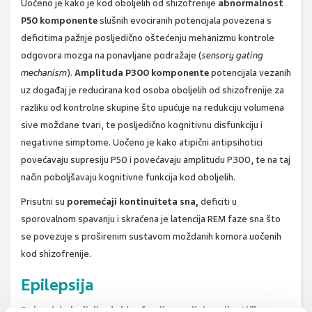
Uočeno je kako je kod oboljelih od shizofrenije
abnormalnost
P50 komponente
slušnih evociranih potencijala povezena s
deficitima pažnje posljedično oštećenju mehanizmu kontrole
odgovora mozga na ponavljane podražaje (
sensory gating
mechanism
).
Amplituda P300 komponente
potencijala vezanih
uz događaj je reducirana kod osoba oboljelih od shizofrenije za
razliku od kontrolne skupine što upućuje na redukciju volumena
sive moždane tvari, te posljedično kognitivnu disfunkciju i
negativne simptome. Uočeno je kako atipični antipsihotici
povećavaju supresiju P50 i povećavaju amplitudu P300, te na taj
način poboljšavaju kognitivne funkcija kod oboljelih.
Prisutni su
poremećaji kontinuiteta sna,
deficiti u
sporovalnom spavanju i skraćena je latencija REM faze sna što
se povezuje s proširenim sustavom moždanih komora uočenih
kod shizofrenije.
Epilepsija
Bolesnici oboljeli od shizofrenije razvijaju epileptičke