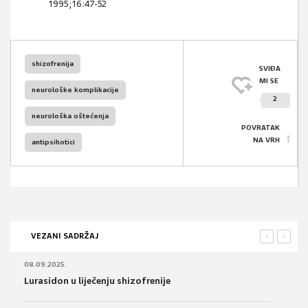
1995;16:47-52
shizofrenija
SVIĐA
MI SE
neurološke komplikacije
2
neurološka oštećenja
POVRATAK
NA VRH
antipsihotici
VEZANI SADRŽAJ
<
>
08.09.2025.
Lurasidon u liječenju shizofrenije