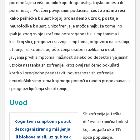
poremećajima više od bilo koje druge psihijatrijske bolesti ili
poremećaja. Poučeni povijesnim podacima,
često znamo reći
kako psihička bolest kojoj pronađemo uzrok, postaje
neurološka bolest.
Shizofrenija je možda najbliže tome, no
ipak je zbog svoje izražene heterogenosti u simptomima i
kliničkoj slici, prognozi i razvoju simptoma, odgovoru na terapiju,
stupnju funkcionalnog oštećenja osobe i razlikama u dobi
javljanja prvih simptoma, nažalost daleko od detektiranja jasnih
uzroka nastanka shizofrenije. Kroz ovaj rad ćemo pokušati
kratko i pregledno predstaviti povezanost shizofrenije i
neuroloških simptoma koji mogu pomoći u ranom prepoznavanju
i prognozi liječenja shizofrenije.
Uvod
Shizofrenija je teška
Kognitivni simptomi poput
duševna kronična bolest
dezorganiziranog mišljenja
koja pogađa oko 1%
ili blokova misli, uz gubitak
opće populacije.