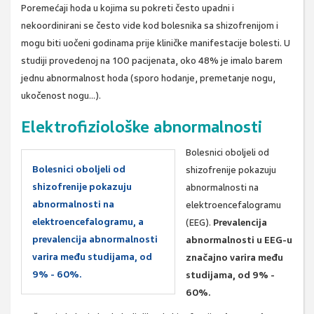
Poremećaji hoda u kojima su pokreti često upadni i
nekoordinirani se često vide kod bolesnika sa shizofrenijom i
mogu biti uočeni godinama prije kliničke manifestacije bolesti. U
studiji provedenoj na 100 pacijenata, oko 48% je imalo barem
jednu abnormalnost hoda (sporo hodanje, premetanje nogu,
ukočenost nogu…).
Elektrofiziološke abnormalnosti
Bolesnici oboljeli od
Bolesnici oboljeli od
shizofrenije pokazuju
shizofrenije pokazuju
abnormalnosti na
abnormalnosti na
elektroencefalogramu
elektroencefalogramu, a
(EEG).
Prevalencija
prevalencija abnormalnosti
abnormalnosti u EEG-u
varira među studijama, od
značajno varira među
9% - 60%.
studijama, od 9% -
60%.