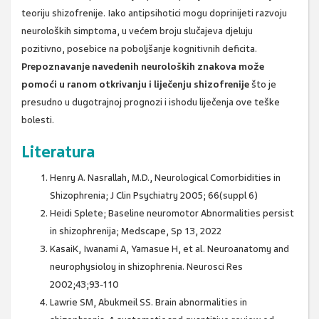
teoriju shizofrenije. Iako antipsihotici mogu doprinijeti razvoju
neuroloških simptoma, u većem broju slučajeva djeluju
pozitivno, posebice na poboljšanje kognitivnih deficita.
Prepoznavanje navedenih neuroloških znakova može
pomoći u ranom otkrivanju i liječenju shizofrenije
što je
presudno u dugotrajnoj prognozi i ishodu liječenja ove teške
bolesti.
Literatura
Henry A. Nasrallah, M.D., Neurological Comorbidities in
Shizophrenia; J Clin Psychiatry 2005; 66(suppl 6)
Heidi Splete; Baseline neuromotor Abnormalities persist
in shizophrenija; Medscape, Sp 13, 2022
KasaiK, Iwanami A, Yamasue H, et al. Neuroanatomy and
neurophysioloy in shizophrenia. Neurosci Res
2002;43;93-110
Lawrie SM, Abukmeil SS. Brain abnormalities in