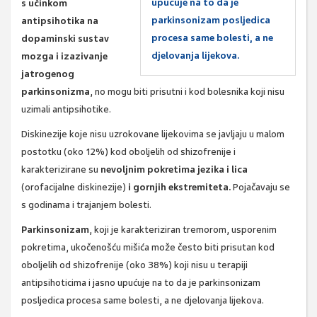
upućuje na to da je
s učinkom
parkinsonizam posljedica
antipsihotika na
procesa same bolesti, a ne
dopaminski sustav
djelovanja lijekova.
mozga i izazivanje
jatrogenog
parkinsonizma
, no mogu biti prisutni i kod bolesnika koji nisu
uzimali antipsihotike.
Diskinezije koje nisu uzrokovane lijekovima se javljaju u malom
postotku (oko 12%) kod oboljelih od shizofrenije i
karakterizirane su
nevoljnim pokretima jezika i lica
(orofacijalne diskinezije)
i gornjih ekstremiteta.
Pojačavaju se
s godinama i trajanjem bolesti.
Parkinsonizam
, koji je karakteriziran tremorom, usporenim
pokretima, ukočenošću mišića može često biti prisutan kod
oboljelih od shizofrenije (oko 38%) koji nisu u terapiji
antipsihoticima i jasno upućuje na to da je parkinsonizam
posljedica procesa same bolesti, a ne djelovanja lijekova.