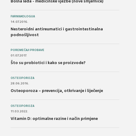
Bolna leđa - medicinske vježbe (nove smjernice)
FARMAKOLOGIJA
14.07.2016.
Nesteroidni antireumatici i gastrointestinalna
podnošljivost
POREMEĆAJI PROBAVE
01.07.2017.
Što su probiotici i kako se proizvode?
OSTEOPOROZA
28.06.2016.
Osteoporoza – prevencija, otkrivanje i liječenje
OSTEOPOROZA
11.03.2022.
Vitamin D: optimalne razine i način primjene