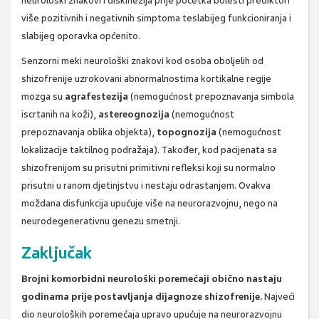
neurološki znakovi i diskinezija prije početka bolesti prediktori
više pozitivnih i negativnih simptoma teslabijeg funkcioniranja i
slabijeg oporavka općenito.
Senzorni meki neurološki znakovi kod osoba oboljelih od
shizofrenije uzrokovani abnormalnostima kortikalne regije
mozga su
agrafestezija
(nemogućnost prepoznavanja simbola
iscrtanih na koži),
astereognozija
(nemogućnost
prepoznavanja oblika objekta),
topognozija
(nemogućnost
lokalizacije taktilnog podražaja). Također, kod pacijenata sa
shizofrenijom su prisutni primitivni refleksi koji su normalno
prisutni u ranom djetinjstvu i nestaju odrastanjem. Ovakva
moždana disfunkcija upućuje više na neurorazvojnu, nego na
neurodegenerativnu genezu smetnji.
Zaključak
Brojni komorbidni neurološki poremećaji obično nastaju
godinama prije postavljanja dijagnoze shizofrenije.
Najveći
dio neuroloških poremećaja upravo upućuje na neurorazvojnu