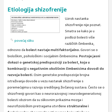
Etiologija shizofrenije
Uzrok nastanka
shizofrenije nije poznat.
Smatra se kako je u
podlozi bolesti više
povećaj sliku
različitih čimbenika,
odnosno da
bolest nastaje multifaktorijalno.
Govori se o
biološkim, psihološkim i socijalnim čimbenicima.
Postoje jasni
dokazi o genetskoj predispoziciji za bolest, koja u
kombinaciji s negativnim okolišnim čimbenicima dovodi do
razvoja bolesti.
Osim genetske predispozicije brojna
istraživanja dovode u vezu nastanak shizofrenije s
poremećajima u razvoju središnjeg živčanog sustava. Često se o
shizofreniji govori kao o neurorazvojnoj i neurodegenerativnoj
bolesti obzirom da su slikovnim prikazima mozga i
neurofiziološkim pretragama utvrđene
strukturalne i