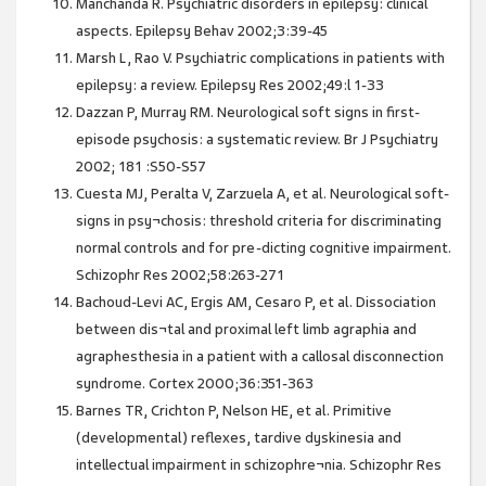
Manchanda R. Psychiatric disorders in epilepsy: clinical
aspects. Epilepsy Behav 2002;3:39-45
Marsh L, Rao V. Psychiatric complications in patients with
epilepsy: a review. Epilepsy Res 2002;49:l 1-33
Dazzan P, Murray RM. Neurological soft signs in first-
episode psychosis: a systematic review. Br J Psychiatry
2002; 181 :S50-S57
Cuesta MJ, Peralta V, Zarzuela A, et al. Neurological soft-
signs in psy¬chosis: threshold criteria for discriminating
normal controls and for pre-dicting cognitive impairment.
Schizophr Res 2002;58:263-271
Bachoud-Levi AC, Ergis AM, Cesaro P, et al. Dissociation
between dis¬tal and proximal left limb agraphia and
agraphesthesia in a patient with a callosal disconnection
syndrome. Cortex 2000;36:351-363
Barnes TR, Crichton P, Nelson HE, et al. Primitive
(developmental) reflexes, tardive dyskinesia and
intellectual impairment in schizophre¬nia. Schizophr Res