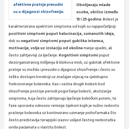
afektivne pratnje presudni
Obolijevaju mlade
su u dijagnozi shizofrenije.
osobe, obično između
15 i 25 godina.
Bolest je
karakterizirana spektrom simptoma od kojih su najupečatljiviji
pozitivni simptomi poput halucinacija, sumanutih ideja
,
dok su
negativni simptomi poput gubitka interesa,
motivacije, volje uz izolaciju od okoline
manje upadni, ali
često zahtjevniji za liječenje.
Kognitivni simptomi
poput
dezorganiziranog mišljenja ili blokova misli, uz gubitak afektivne
pratnje su možda i presudni u dijagnozi shizofrenije i često su
teško dostupni korekciji uz značajan utjecaj na cjelokupno
funkcioniranje bolesnika. Kao i većina drugih bolesti kod
shizofrenije postoje periodi pogoršanja bolesti, akutizacije
simptoma, koja često zahtijevaju liječenje bolničkim putem, te
faze oporavka odnosno remisije tijekom kojih je nužno redovito
praćenje bolesnika uz kontinuirano uzimanje psihofarmaka što
često predstavlja terapijski izazov uslijed čestog nedostatka
uvida pacijenata u vlastitu bolest.