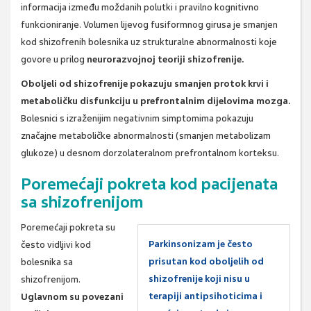
informacija između moždanih polutki i pravilno kognitivno
funkcioniranje. Volumen lijevog fusiformnog girusa je smanjen
kod shizofrenih bolesnika uz strukturalne abnormalnosti koje
govore u prilog
neurorazvojnoj teoriji shizofrenije.
Oboljeli od shizofrenije pokazuju smanjen protok krvi i
metaboličku disfunkciju u prefrontalnim dijelovima mozga.
Bolesnici s izraženijim negativnim simptomima pokazuju
značajne metaboličke abnormalnosti (smanjen metabolizam
glukoze) u desnom dorzolateralnom prefrontalnom korteksu.
Poremećaji pokreta kod pacijenata
sa shizofrenijom
Poremećaji pokreta su
Parkinsonizam je često
često vidljivi kod
prisutan kod oboljelih od
bolesnika sa
shizofrenije koji nisu u
shizofrenijom.
terapiji antipsihoticima i
Uglavnom su povezani