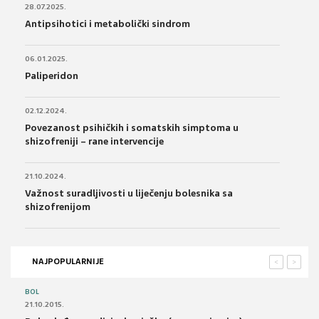
28.07.2025.
Antipsihotici i metabolički sindrom
06.01.2025.
Paliperidon
02.12.2024.
Povezanost psihičkih i somatskih simptoma u
shizofreniji – rane intervencije
21.10.2024.
Važnost suradljivosti u liječenju bolesnika sa
shizofrenijom
NAJPOPULARNIJE
<
>
BOL
21.10.2015.