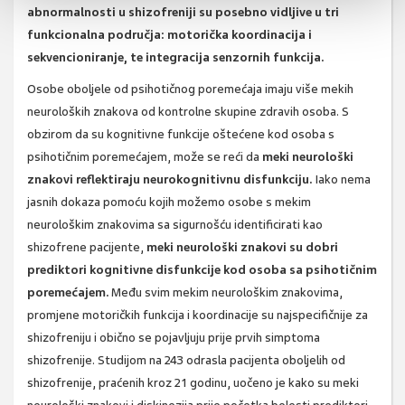
abnormalnosti u shizofreniji su posebno vidljive u tri
funkcionalna područja: motorička koordinacija i
sekvencioniranje, te integracija senzornih funkcija.
Osobe oboljele od psihotičnog poremećaja imaju više mekih
neuroloških znakova od kontrolne skupine zdravih osoba. S
obzirom da su kognitivne funkcije oštećene kod osoba s
psihotičnim poremećajem, može se reći da
meki neurološki
znakovi reflektiraju neurokognitivnu disfunkciju.
Iako nema
jasnih dokaza pomoću kojih možemo osobe s mekim
neurološkim znakovima sa sigurnošću identificirati kao
shizofrene pacijente,
meki neurološki znakovi su dobri
prediktori kognitivne disfunkcije kod osoba sa psihotičnim
poremećajem.
Među svim mekim neurološkim znakovima,
promjene motoričkih funkcija i koordinacije su najspecifičnije za
shizofreniju i obično se pojavljuju prije prvih simptoma
shizofrenije. Studijom na 243 odrasla pacijenta oboljelih od
shizofrenije, praćenih kroz 21 godinu, uočeno je kako su meki