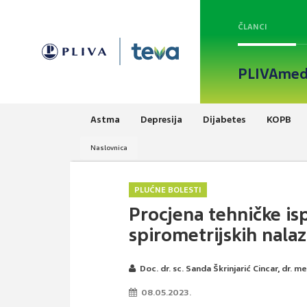
ČLANCI
PLIVAmed
Astma
Depresija
Dijabetes
KOPB
Naslovnica
PLUĆNE BOLESTI
Procjena tehničke isp
spirometrijskih nala
Doc. dr. sc. Sanda Škrinjarić Cincar, dr. m
08.05.2023.