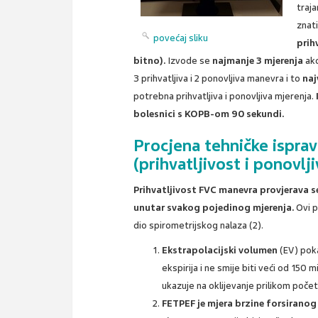
traja
znati
povećaj sliku
prih
bitno).
Izvode se
najmanje 3 mjerenja
ako
3 prihvatljiva i 2 ponovljiva manevra i to
naj
potrebna prihvatljiva i ponovljiva mjerenja.
bolesnici s KOPB-om 90 sekundi.
Procjena tehničke isprav
(prihvatljivost i ponovlj
Prihvatljivost FVC manevra provjerava se
unutar svakog pojedinog mjerenja.
Ovi p
dio spirometrijskog nalaza (2).
Ekstrapolacijski volumen
(EV) pok
ekspirija i ne smije biti veći od 150 
ukazuje na oklijevanje prilikom počet
FETPEF je mjera brzine forsiranog