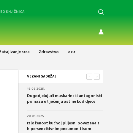
DEO KNJIŽNICA
Zatajivanje srca
Zdravstvo
>>>
VEZANI SADRŽAJ
<
>
16.06.2025.
Dugodjelujući muskarinski antagonisti
pomažu u liječenju astme kod djece
20.05.2025.
Izloženost kućnoj plijesni povezana s
hipersenzitivnim pneumonitisom