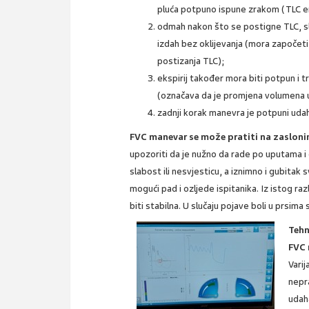
pluća potpuno ispune zrakom (TLC e
odmah nakon što se postigne TLC, slij
izdah bez oklijevanja (mora započet
postizanja TLC);
ekspirij također mora biti potpun i t
(označava da je promjena volumena u z
zadnji korak manevra je potpuni uda
FVC manevar se može pratiti na zasloni
upozoriti da je nužno da rade po uputama i
slabost ili nesvjesticu, a iznimno i gubitak
mogući pad i ozljede ispitanika. Iz istog ra
biti stabilna. U slučaju pojave boli u prsima
Tehn
FVC 
Varij
nepr
udah