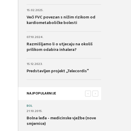
15.02.2025.
Veći FVC povezan s nižim rizikom od
kardiometaboličke bolesti
07.10.2024.
Razmišljamo li o utjecaju na okoliš
prilikom odabira inhalera?
15.12.2023.
Predstavljen projekt „Telecordis“
NAJPOPULARNIJE
<
>
BOL
21.10.2015.
Bolna leđa - medicinske vježbe (nove
smjernice)