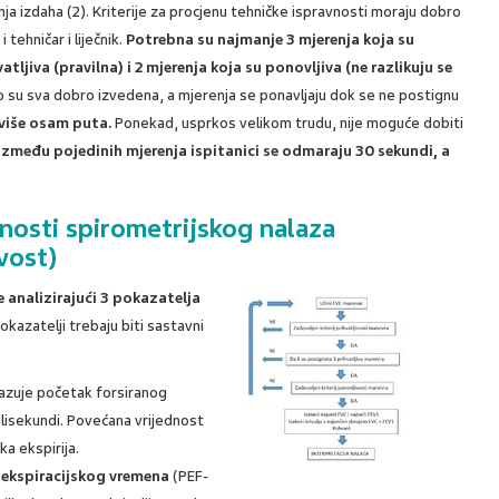
nja izdaha (2). Kriterije za procjenu tehničke ispravnosti moraju dobro
 i tehničar i liječnik.
Potrebna su najmanje 3 mjerenja koja su
vatljiva (pravilna) i 2 mjerenja koja su ponovljiva (ne razlikuju se
 su sva dobro izvedena, a mjerenja se ponavljaju dok se ne postignu
više osam puta.
Ponekad, usprkos velikom trudu, nije moguće dobiti
Između pojedinih mjerenja ispitanici se odmaraju 30 sekundi, a
nosti spirometrijskog nalaza
ivost)
 analizirajući 3 pokazatelja
okazatelji trebaju biti sastavni
azuje početak forsiranog
milisekundi. Povećana vrijednost
ka ekspirija.
 ekspiracijskog vremena
(PEF-