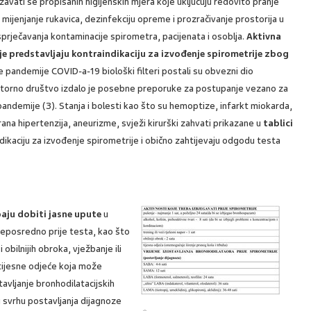
žavati se propisanih higijenskih mjera koje uključuju redovito pranje
 mijenjanje rukavica, dezinfekciju opreme i prozračivanje prostorija u
 sprječavanja kontaminacije spirometra, pacijenata i osoblja.
Aktivna
ije predstavljaju kontraindikaciju za izvođenje spirometrije zbog
 pandemije COVID-a-19 biološki filteri postali su obvezni dio
atorno društvo izdalo je posebne preporuke za postupanje vezano za
andemije (3). Stanja i bolesti kao što su hemoptize, infarkt miokarda,
na hipertenzija, aneurizme, svježi kirurški zahvati prikazane u
tablici
ikaciju za izvođenje spirometrije i obično zahtijevaju odgodu testa
baju dobiti jasne upute
u
neposredno prije testa, kao što
obilnijih obroka, vježbanje ili
tijesne odjeće koja može
avljanje bronhodilatacijskih
 u svrhu postavljanja dijagnoze