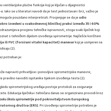
 ventilacijske plućne funkcije koji je ključan u dijagnostici
a. Iako se u literaturi navodi da je test jednostavan i brz, važno je
t moguće pouzdano interpretirati. Procjenjuje se da je
udio
dobro izvedeni u svakodnevnoj kliničkoj praksi između 35 i 60%
odrazumijeva procjenu tehničke ispravnosti, stoga svaki liječnik koji
poznat s tehničkim dijelom izvođenja spirometrije. Najčešće korišteni
ja ili FVC (forsirani vitalni kapacitet) manevar
koji je usmjeren na
disaju (2).
laz potreban je:
že napraviti prihvatljive i ponovljive spirometrijske manevre;
že pravilno navoditi ispitanika tijekom izvođenja testa (2).
gledu spirometrijskog uređaja postoje protokoli za osiguranje
tete. Edukacija liječnika i tehničara danas se organizirano provodi kroz
psku školu spirometrije
pod pokroviteljstvom Europskog
iratornog društva (ERS)
. Pri izvođenju spirometrije potrebno je