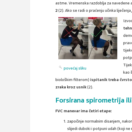
astme. Vremenska razdoblja za navedene a
2
(2). Ako se radi o praćenju učinka liječenja
Izvo
tehn
demo
prav
tijek
potp
Tijek
povećaj sliku
kao š
biološkim filterom)
ispitanik treba čvrst
zraka kroz usnik
(2).
Forsirana spirometrija i
FVC manevar ima četiri etape:
započinje normalnim disanjem, nakon
slijedi duboki i potpuni udah (koji ne 