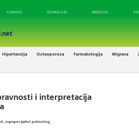
LIJEKOVI
EDUKACIJA
MEDICUS
VI
.net
Hipertenzija
Osteoporoza
Farmakologija
Migrena
ravnosti i interpretacija
za
ed., supspecijalist pulmolog