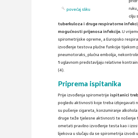
pridr
ruku,
povećaj sliku
cilju
tuberkuloza i druge respiratorne infekc
mogućnosti prijenosa infekcije.
U vrijeme
spirometrijske opreme, a Europsko respir
izvođenje testova plućne funkcije tijekom p
pneumotoraks, plućna embolija, nekontrolira
1
uglavnom predstavljaju relativne kontraind
(4).
Priprema ispitanika
Prije izvođenja spirometrije
ispitanici tre
pogledu aktivnosti koje treba izbjegavati 
su pušenje cigareta, konzumiranje alkohola i 
druge teže tjelesne aktivnosti te nošenje 
ometati pravilno izvođenje testa kao i izost
lijekova u slučaju da se spirometrija izvodi