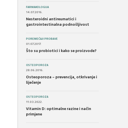
FARMAKOLOGIJA
14.07.2016.
Nesteroidni antireumatici i
gastrointestinalna podnošljivost
POREMEĆAJI PROBAVE
01.07.2017.
Što su probiotici i kako se proizvode?
OSTEOPOROZA
28.06.2016.
Osteoporoza – prevencija, otkrivanje i
liječenje
OSTEOPOROZA
11.03.2022.
Vitamin D: optimalne razine i način
primjene