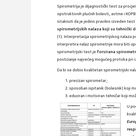
Spirometrija je dijagnostički test za procjenu
opstruktivnih plućnih bolesti, astme i KOPB-
istaknuti da je jedino pravilno izveden tes
spirometrijskih nalaza koji su tehnički 
(1). Interpretacija spirometrijskog nalaza p
interpretira nalaz spirometrije mora biti u
spirometrijski test je
forsirana spirometri
postizanje najvećeg mogućeg protoka pri iz
Da bi se dobio kvalitetan spirometrijski na
precizan spirometar;
sposoban ispitanik (bolesnik) koji mo
educiran i motiviran tehničar koji mo
U po
kvali
Euro
resp