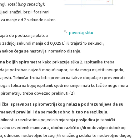
ngl.
Total lung capacity);
edi snažni, brzi i forsirani
i za manje od 2 sekunde nakon
povećaj sliku
rajati do postizanja platoa
adnjoj sekundi manja od 0,025 L) ili trajati 15 sekundi;
h nakon čega se nastavlja normalno disanje.
ma boljih spirometra
kako prikazuje slika 2. Ispitanike treba
 da je potreban najveći mogući napor, te da mogu osjetiti neugodu,
 svijesti. Tehničar treba biti spreman na takve događaje i prevenirati
zloga stolica na kojoj ispitanik sjedi ne smije imati kotačiće nego mora
 spirometriju treba obvezno prekinuti (2).
ička ispravnost spirometrijskog nalaza podrazumijeva da su
manevri pravilni i da se međusobno bitno ne razlikuju.
abilnost u rezultatima pojedinih mjerenja posljedica je tehnički
avilno izvedenih manevara, obično različito i/ili nedovoljno dubokog
a, odnosno nedovoljno brzog i/ili snažnog izdaha te nedovoljno dugog