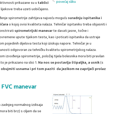
povećaj sliku
ktivnosti prikazane su u
tablici
, lijekove treba uzeti uobičajeno.
đenje spirometrije zahtijeva najveću moguću
suradnju ispitanika i
ičara
o kojoj ovisi kvaliteta nalaza. Tehničar ispitaniku treba objasniti i
nstrirati
spirometrijski manevar
te davati jasne, točne i
ovremene upute tijekom testa, kao i poticati ispitanika da ustraje
om pojedinih dijelova testa koji iziskuju napore. Tehničar je u
unosti odgovoran za tehničku kvalitetu spirometrijskog nalaza.
om izvođenja spirometrije, položaj tijela bolesnika mora biti pravilan
to je prikazano na slici 1.
Na nos se postavlja štipaljka, a usnik
(s
o obujmiti usnama i pri tom paziti da jezikom ne zapriječi prolaz
li FVC manevar
 zadnjeg normalnog izdisaja
mora biti brz) s ciljem da se