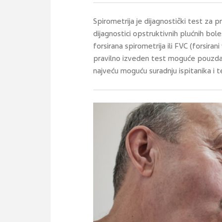
Spirometrija je dijagnostički test za pr
dijagnostici opstruktivnih plućnih bole
forsirana spirometrija ili FVC (forsiran
pravilno izveden test moguće pouzdano
najveću moguću suradnju ispitanika i te