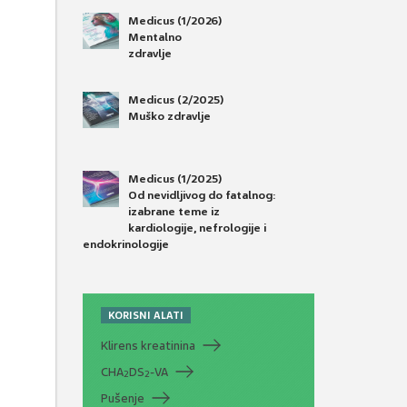
Medicus (1/2026)
Mentalno
zdravlje
Medicus (2/2025)
Muško zdravlje
Medicus (1/2025)
Od nevidljivog do fatalnog:
izabrane teme iz
kardiologije, nefrologije i
endokrinologije
KORISNI ALATI
Klirens kreatinina
CHA
DS
-VA
2
2
Pušenje