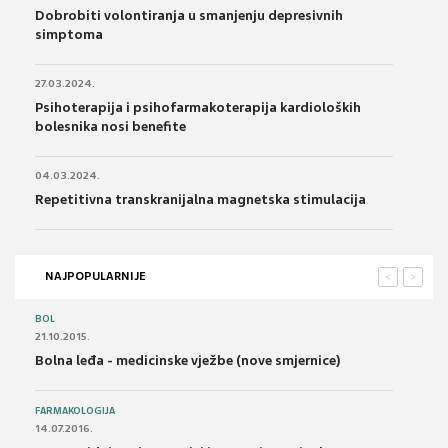
Dobrobiti volontiranja u smanjenju depresivnih
simptoma
27.03.2024.
Psihoterapija i psihofarmakoterapija kardioloških
bolesnika nosi benefite
04.03.2024.
Repetitivna transkranijalna magnetska stimulacija
NAJPOPULARNIJE
<
>
BOL
21.10.2015.
Bolna leđa - medicinske vježbe (nove smjernice)
FARMAKOLOGIJA
14.07.2016.