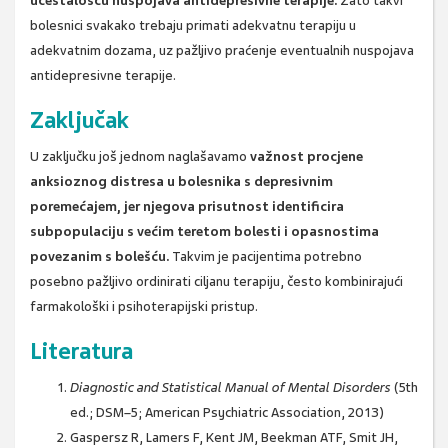
učestalošću nuspojava antidepresivne terapije.
Zato takvi
bolesnici svakako trebaju primati adekvatnu terapiju u
adekvatnim dozama, uz pažljivo praćenje eventualnih nuspojava
antidepresivne terapije.
Zaključak
U zaključku još jednom naglašavamo
važnost procjene
anksioznog distresa u bolesnika s depresivnim
poremećajem, jer njegova prisutnost identificira
subpopulaciju s većim teretom bolesti i opasnostima
povezanim s bolešću.
Takvim je pacijentima potrebno
posebno pažljivo ordinirati ciljanu terapiju, često kombinirajući
farmakološki i psihoterapijski pristup.
Literatura
Diagnostic and Statistical Manual of Mental Disorders
(5th
ed.; DSM–5; American Psychiatric Association, 2013)
Gaspersz R, Lamers F, Kent JM, Beekman ATF, Smit JH,