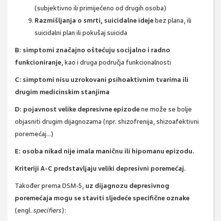
(subjektivno ili primijećeno od drugih osoba)
Razmišljanja o smrti, suicidalne ideje
bez plana, ili
suicidalni plan ili pokušaj suicida
B: simptomi značajno oštećuju socijalno i radno
funkcioniranje
, kao i druga područja funkcionalnosti
C: simptomi nisu uzrokovani psihoaktivnim tvarima ili
drugim medicinskim stanjima
D: pojavnost velike depresivne epizode
ne može se bolje
objasniti drugim dijagnozama (npr. shizofrenija, shizoafektivni
poremećaj...)
E: osoba nikad nije imala maničnu ili hipomanu epizodu.
Kriteriji A-C predstavljaju veliki depresivni poremećaj.
Također prema DSM-5,
uz dijagnozu depresivnog
poremećaja mogu se staviti sljedeće specifične oznake
(engl.
specifiers
):