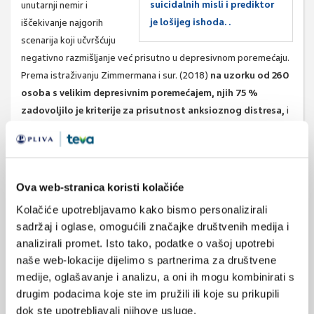
suicidalnih misli i prediktor
unutarnji nemir i
je lošijeg ishoda. .
iščekivanje najgorih
scenarija koji učvršćuju
negativno razmišljanje već prisutno u depresivnom poremećaju.
Prema istraživanju Zimmermana i sur. (2018)
na uzorku od 260
osoba s velikim depresivnim poremećajem, njih 75 %
zadovoljilo je kriterije za prisutnost anksioznog distresa,
i
to nakon kontrole/korekcije za eventualni komorbiditet s
anksioznim poremećajima.
Simptomi anksioznog distresa moraju se specificirati jer su oni
Ova web-stranica koristi kolačiće
dugotrajni i dodatno opterećuju bolesnika.
Često se tako
stvara zatvoreni krug – depresiju prati anksioznost, a ta
Kolačiće upotrebljavamo kako bismo personalizirali
dodana anksioznost intenzivira depresiju.
Dodatni teret
sadržaj i oglase, omogućili značajke društvenih medija i
anksioznosti je što čini depresivnu epizodu još težim stanjem,
analizirali promet. Isto tako, podatke o vašoj upotrebi
povećava vjerojatnost suicidalnih misli i prediktor je lošijeg
naše web-lokacije dijelimo s partnerima za društvene
ishoda. U istraživanjima nema konsenzusa javlja li se anksiozni
medije, oglašavanje i analizu, a oni ih mogu kombinirati s
distres u svakoj depresivnoj epizodi pojedinih pacijenata. Bez
drugim podacima koje ste im pružili ili koje su prikupili
dok ste upotrebljavali njihove usluge.
obzira na to, uzevši u obzir težinu simptoma,
kliničari moraju