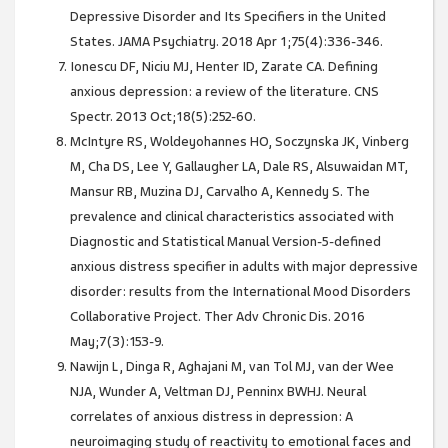
Depressive Disorder and Its Specifiers in the United
States. JAMA Psychiatry. 2018 Apr 1;75(4):336-346.
Ionescu DF, Niciu MJ, Henter ID, Zarate CA. Defining
anxious depression: a review of the literature. CNS
Spectr. 2013 Oct;18(5):252-60.
McIntyre RS, Woldeyohannes HO, Soczynska JK, Vinberg
M, Cha DS, Lee Y, Gallaugher LA, Dale RS, Alsuwaidan MT,
Mansur RB, Muzina DJ, Carvalho A, Kennedy S. The
prevalence and clinical characteristics associated with
Diagnostic and Statistical Manual Version-5-defined
anxious distress specifier in adults with major depressive
disorder: results from the International Mood Disorders
Collaborative Project. Ther Adv Chronic Dis. 2016
May;7(3):153-9.
Nawijn L, Dinga R, Aghajani M, van Tol MJ, van der Wee
NJA, Wunder A, Veltman DJ, Penninx BWHJ. Neural
correlates of anxious distress in depression: A
neuroimaging study of reactivity to emotional faces and