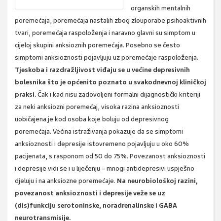
organskih mentalnih
poremećaja, poremećaja nastalih zbog zlouporabe psihoaktivnih
tvari, poremećaja raspoloženja i naravno glavni su simptom u
cijeloj skupini anksioznih poremećaja. Posebno se često
simptomi anksioznosti pojavljuju uz poremećaje raspoloženja.
Tjeskoba i razdražljivost viđaju se u većine depresivnih
bolesnika što je općenito poznato u svakodnevnoj kliničkoj
praksi.
Čak i kad nisu zadovoljeni formalni dijagnostički kriteriji
za neki anksiozni poremećaj, visoka razina anksioznosti
uobičajena je kod osoba koje boluju od depresivnog
poremećaja. Većina istraživanja pokazuje da se simptomi
anksioznosti i depresije istovremeno pojavljuju u oko 60%
pacijenata, s rasponom od 50 do 75%. Povezanost anksioznosti
i depresije vidi se i u liječenju – mnogi antidepresivi uspješno
djeluju i na anksiozne poremećaje.
Na neurobiološkoj razini,
povezanost anksioznosti i depresije veže se uz
(dis)funkciju serotoninske, noradrenalinske i GABA
neurotransmisije.