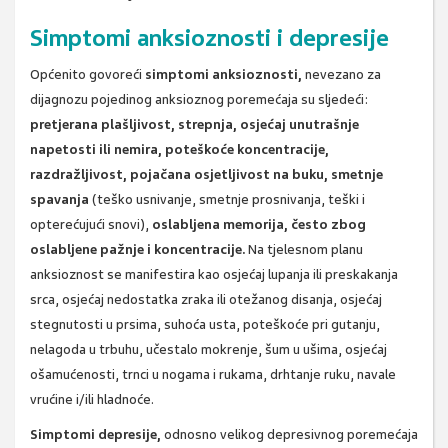
Simptomi anksioznosti i depresije
Općenito govoreći
simptomi anksioznosti,
nevezano za
dijagnozu pojedinog anksioznog poremećaja su sljedeći:
pretjerana plašljivost, strepnja, osjećaj unutrašnje
napetosti ili nemira, poteškoće koncentracije,
razdražljivost, pojačana osjetljivost na buku, smetnje
spavanja
(teško usnivanje, smetnje prosnivanja, teški i
opterećujući snovi),
oslabljena memorija, često zbog
oslabljene pažnje i koncentracije.
Na tjelesnom planu
anksioznost se manifestira kao osjećaj lupanja ili preskakanja
srca, osjećaj nedostatka zraka ili otežanog disanja, osjećaj
stegnutosti u prsima, suhoća usta, poteškoće pri gutanju,
nelagoda u trbuhu, učestalo mokrenje, šum u ušima, osjećaj
ošamućenosti, trnci u nogama i rukama, drhtanje ruku, navale
vrućine i/ili hladnoće.
Simptomi depresije,
odnosno velikog depresivnog poremećaja