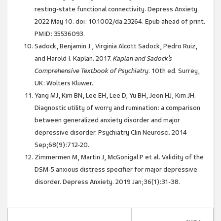
resting-state functional connectivity. Depress Anxiety.
2022 May 10. doi: 10.1002/da.23264. Epub ahead of print.
PMID: 35536093.
Sadock, Benjamin J., Virginia Alcott Sadock, Pedro Ruiz,
and Harold I. Kaplan. 2017.
Kaplan and Sadock’s
Comprehensive Textbook of Psychiatry
. 10th ed. Surrey,
UK: Wolters Kluwer.
Yang MJ, Kim BN, Lee EH, Lee D, Yu BH, Jeon HJ, Kim JH.
Diagnostic utility of worry and rumination: a comparison
between generalized anxiety disorder and major
depressive disorder. Psychiatry Clin Neurosci. 2014
Sep;68(9):712-20.
Zimmermen M, Martin J, McGonigal P et al. Validity of the
DSM-5 anxious distress specifier for major depressive
disorder. Depress Anxiety. 2019 Jan;36(1):31-38.