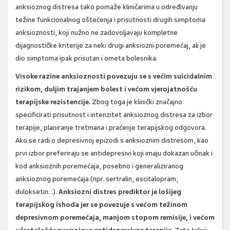
anksioznog distresa tako pomaže kliničarima u određivanju
težine funkcionalnog oštećenja i prisutnosti drugih simptoma
anksioznosti, koji nužno ne zadovoljavaju kompletne
dijagnostičke kriterije za neki drugi anksiozni poremećaj, ali je
dio simptoma ipak prisutan i ometa bolesnika.
Visoke razine anksioznosti povezuju se s većim suicidalnim
rizikom, duljim trajanjem bolest i većom vjerojatnošću
terapijske rezistencije.
Zbog toga je klinički značajno
specificirati prisutnost i intenzitet anksioznog distresa za izbor
terapije, planiranje tretmana i praćenje terapijskog odgovora.
Ako se radi o depresivnoj epizodi s anksioznim distresom, kao
prvi izbor preferiraju se antidepresivi koji imaju dokazan učinak i
kod anksioznih poremećaja, posebno i generaliziranog
anksioznog poremećaja (npr. sertralin, escitalopram,
duloksetin...).
Anksiozni distres prediktor je lošijeg
terapijskog ishoda jer se povezuje s većom težinom
depresivnom poremećaja, manjom stopom remisije, i većom