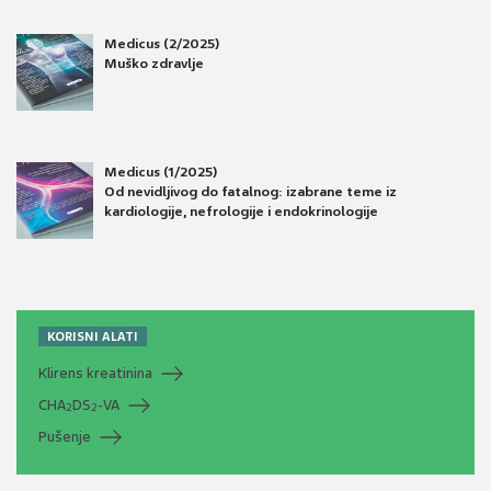
Medicus (2/2025)
Muško zdravlje
Medicus (1/2025)
Od nevidljivog do fatalnog: izabrane teme iz
kardiologije, nefrologije i endokrinologije
KORISNI ALATI
Klirens kreatinina
CHA
DS
-VA
2
2
Pušenje