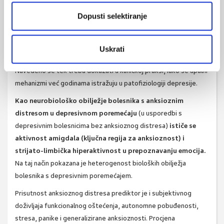
depresivni poremećaj s anksioznim distresom poseban
Dopusti selektiranje
podtip depresivnog poremećaja koji ima specifičnu
patofiziologiju.
Rezultati istraživanja također podupiru ideju
da bi pacijenti s anksioznim distresom profitirali od potencijalnih
Uskrati
novih antidepresiva koji imaju i antiinflamatorno djelovanje.
Navedeno se tek treba dokazati u kliničkoj praksi, iako se upalni
mehanizmi već godinama istražuju u patofiziologiji depresije.
Kao neurobiološko obilježje bolesnika s anksioznim
distresom u depresivnom poremećaju
(u usporedbi s
depresivnim bolesnicima bez anksioznog distresa)
ističe se
aktivnost amigdala (ključna regija za anksioznost) i
strijato-limbička hiperaktivnost u prepoznavanju emocija.
Na taj način pokazana je heterogenost bioloških obilježja
bolesnika s depresivnim poremećajem.
Prisutnost anksioznog distresa prediktor je i subjektivnog
doživljaja funkcionalnog oštećenja, autonomne pobuđenosti,
stresa, panike i generalizirane anksioznosti. Procjena