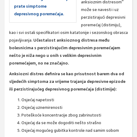
anksioznim distresom“
prate simptome
može se navesti i uz
depresivnog poremećaja.
perzistirajući depresivni
poremećaj (distimiju),
kao i svi ostali specifikatori osim katatonije i sezonskog obrasca
pojavljivanja.
Učestalost anksioznog distresa među
bolesnicima s perzistirajućim depresivnim poremećajem
nešto je niža nego u onih s velikim depresivnim
poremećajem, no ne značajno.
Anksiozni distres definira se kao prisutnost barem dva od
sljedećih simptoma za vrijeme trajanja depresivne epizode
ili perzistirajućeg depresivnog poremećaja (distimije):
Osjećaj napetosti
Osjećaj uznemirenosti
Poteškoće koncentracije zbog zabrinutosti
Osjećaj da se može dogoditi nešto strašno
Osjećaj mogućeg gubitka kontrole nad samim sobom