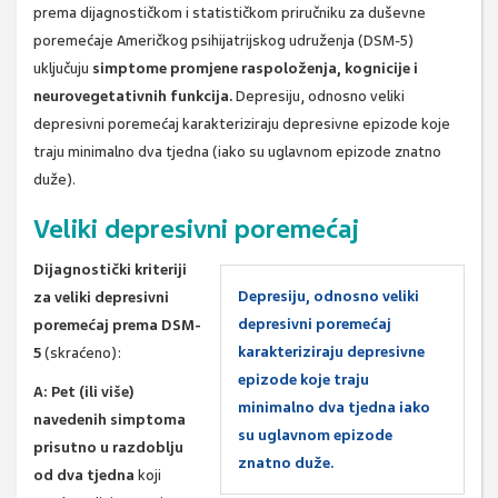
prema dijagnostičkom i statističkom priručniku za duševne
poremećaje Američkog psihijatrijskog udruženja (DSM-5)
uključuju
simptome promjene raspoloženja, kognicije i
neurovegetativnih funkcija.
Depresiju, odnosno veliki
depresivni poremećaj karakteriziraju depresivne epizode koje
traju minimalno dva tjedna (iako su uglavnom epizode znatno
duže).
Veliki depresivni poremećaj
Dijagnostički kriteriji
Depresiju, odnosno veliki
za veliki depresivni
depresivni poremećaj
poremećaj prema DSM-
karakteriziraju depresivne
5
(skraćeno):
epizode koje traju
A: Pet (ili više)
minimalno dva tjedna iako
navedenih simptoma
su uglavnom epizode
prisutno u razdoblju
znatno duže.
od dva tjedna
koji