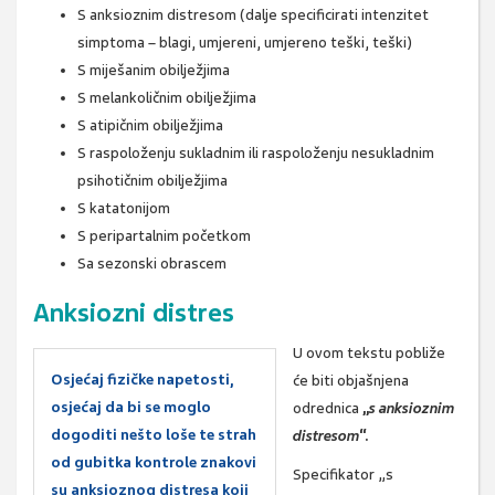
S anksioznim distresom (dalje specificirati intenzitet
simptoma – blagi, umjereni, umjereno teški, teški)
S miješanim obilježjima
S melankoličnim obilježjima
S atipičnim obilježjima
S raspoloženju sukladnim ili raspoloženju nesukladnim
psihotičnim obilježjima
S katatonijom
S peripartalnim početkom
Sa sezonski obrascem
Anksiozni distres
U ovom tekstu pobliže
Osjećaj fizičke napetosti,
će biti objašnjena
osjećaj da bi se moglo
odrednica
„
s anksioznim
dogoditi nešto loše te strah
distresom
“.
od gubitka kontrole znakovi
Specifikator „s
su anksioznog distresa koji