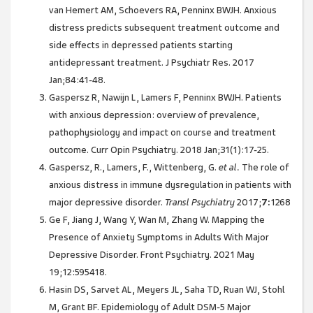
van Hemert AM, Schoevers RA, Penninx BWJH. Anxious
distress predicts subsequent treatment outcome and
side effects in depressed patients starting
antidepressant treatment. J Psychiatr Res. 2017
Jan;84:41-48.
Gaspersz R, Nawijn L, Lamers F, Penninx BWJH. Patients
with anxious depression: overview of prevalence,
pathophysiology and impact on course and treatment
outcome. Curr Opin Psychiatry. 2018 Jan;31(1):17-25.
Gaspersz, R., Lamers, F., Wittenberg, G.
et al.
The role of
anxious distress in immune dysregulation in patients with
major depressive disorder.
Transl Psychiatry
2017;
7:
1268
Ge F, Jiang J, Wang Y, Wan M, Zhang W. Mapping the
Presence of Anxiety Symptoms in Adults With Major
Depressive Disorder. Front Psychiatry. 2021 May
19;12:595418.
Hasin DS, Sarvet AL, Meyers JL, Saha TD, Ruan WJ, Stohl
M, Grant BF. Epidemiology of Adult DSM-5 Major