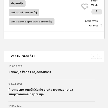
SVIĐA
depresija
MI SE
3
anksiozni poremećaj
POVRATAK
anksiozno-depresivni poremećaj
NA VRH
VEZANI SADRŽAJ
<
>
10.03.2025.
Zdravlje žena i nejednakost
04.02.2025.
Prometno onečišćenje zraka povezano sa
simptomima depresije
17.01.2025.