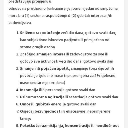
predstavljaju promjenu u
odnosu na prethodno funkcioniranje; barem jedan od simptoma
mora biti (1) sniženo raspoloženje ili (2) gubitak interesa i/ili
zadovoljstva
Sniženo raspoloženje
veći dio dana, gotovo svaki dan,
kao subjektivno iskustvo pacijenta ili primijećeno od
strane drugih osoba
Značajno
smanjen interes
ili zadovoljstvo za sve ili
gotovo sve aktivnosti veći dio dana, gotovo svaki dan
Smanjen ili pojačan apetit
, smanjenje (bez dijete!) ili
povećanje tjelesne mase (npr. promjena za 5% tjelesne
mase unutar mjesec dana)
Insomnija
ili hipersomnija gotovo svaki dan
Psihomotorna agitacija
ili retardacija gotovo svaki dan
Umor ili gubitak energije
gotovo svaki dan
Osjećaj bezvrijednosti
ili ekscesivne, neprimjerene
krivnje
Poteškoće razmišljanja, koncentracije ili neodlučnost