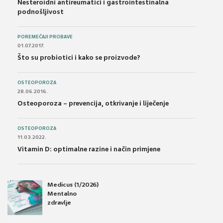
Nesteroidni antireumatici i gastrointestinalna
podnošljivost
POREMEĆAJI PROBAVE
01.07.2017.
Što su probiotici i kako se proizvode?
OSTEOPOROZA
28.06.2016.
Osteoporoza – prevencija, otkrivanje i liječenje
OSTEOPOROZA
11.03.2022.
Vitamin D: optimalne razine i način primjene
Medicus (1/2026)
Mentalno
zdravlje