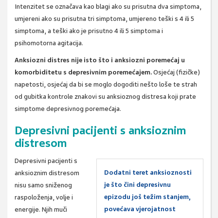
Intenzitet se označava kao blagi ako su prisutna dva simptoma,
umjereni ako su prisutna tri simptoma, umjereno teški s 4 ili 5
simptoma, a teški ako je prisutno 4 ili 5 simptoma i
psihomotorna agitacija.
Anksiozni distres nije isto što i anksiozni poremećaj u
komorbiditetu s depresivnim poremećajem.
Osjećaj (fizičke)
napetosti, osjećaj da bi se moglo dogoditi nešto loše te strah
od gubitka kontrole znakovi su anksioznog distresa koji prate
simptome depresivnog poremećaja.
Depresivni pacijenti s anksioznim
distresom
Depresivni pacijenti s
Dodatni teret anksioznosti
anksioznim distresom
je što čini depresivnu
nisu samo sniženog
epizodu još težim stanjem,
raspoloženja, volje i
povećava vjerojatnost
energije. Njih muči