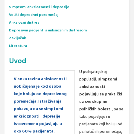
Simptomi anksioznosti i depresije
Veliki depresivni poremećaj
Anksiozni distres
Depresivni pacijenti s anksioznim distresom
Zaključak
Literatura
Uvod
U psihijatrijskoj
Visoka razina anksioznosti
populaciji,
simptomi
uobičajena je kod osoba
anksioznosti
koje boluju od depresivnog
pojavljuju se praktički
poremećaja. Istraživanja
uz sve skupine
pokazuju da se simptomi
psihičkih bolesti
, pa se
anksioznosti i depresije
tako pojavljuju i u
istovremeno pojavljuju u
pacijenata koji boluju od
oko 60% pacijenata.
psihotičnih poremećaja,