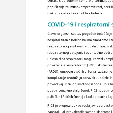
Odrasli s određenim komorbiditetima poput
popuštanja te imunokompromitirani, pretili,
rizikom razvoja težeg oblika bolesti.
COVID-19 i respiratorni 
Glavni organski sustav pogođen bolešću je 
hospitaliziranih bolesnika ima simptome i 
respiratornog sustava u vidu dispneje, nisk
respiratornog zatajenja i eventualno potr
Bolesnici na respiratoru mogu razviti komp
povezane s respiratorom (VAP), akutni res
(ARDS), emboliju plućnih arterija i zatajenj
komplikacije produžuju boravak u Jedinici int
povećavaju rizik od smrtnog ishoda. Bolesni
post-intenzivne skrbi (engl. PICS, post-in
psihičkih i fizičkih funkcija kod bolesnika k
PICS je prepoznat kao veliki javnozdravstve
zaostaju, ali prevalencija samog sindroma 