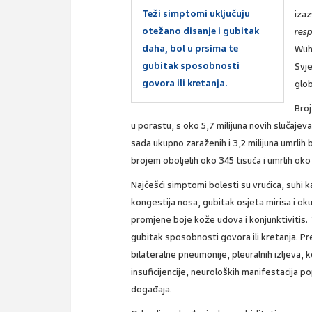
Teži simptomi uključuju
iza
otežano disanje i gubitak
res
daha, bol u prsima te
Wuha
gubitak sposobnosti
Svj
govora ili kretanja.
glo
Broj
u porastu, s oko 5,7 milijuna novih slučajev
sada ukupno zaraženih i 3,2 milijuna umrlih
brojem oboljelih oko 345 tisuća i umrlih oko
Najčešći simptomi bolesti su vrućica, suhi ka
kongestija nosa, gubitak osjeta mirisa i oku
promjene boje kože udova i konjunktivitis. 
gubitak sposobnosti govora ili kretanja. Pr
bilateralne pneumonije, pleuralnih izljeva,
insuficijencije, neuroloških manifestacija p
događaja.