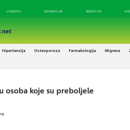
LIJEKOVI
EDUKACIJA
MEDICUS
VI
.net
Hipertenzija
Osteoporoza
Farmakologija
Migrena
 u osoba koje su preboljele
log