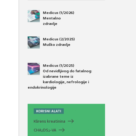
Medicus (1/2026)
Mentalno
zdravlje
Medicus (2/2025)
Muško zdravlje
Medicus (1/2025)
Od nevidljivog do fatalnog:
izabrane teme iz
kardiologije, nefrologije i
endokrinologije
KORISNI ALATI
Klirens kreatinina
CHA
DS
-VA
2
2