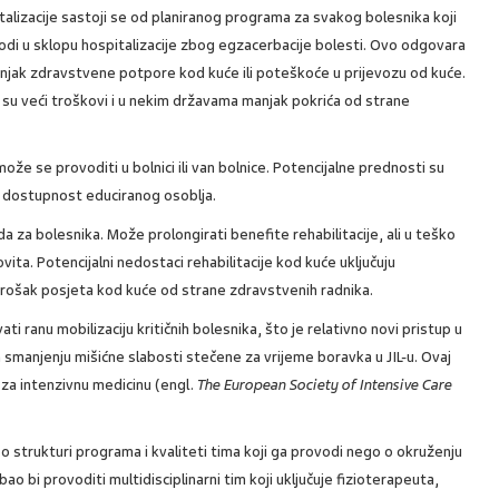
italizacije sastoji se od planiranog programa za svakog bolesnika koji
provodi u sklopu hospitalizacije zbog egzacerbacije bolesti. Ovo odgovara
 manjak zdravstvene potpore kod kuće ili poteškoće u prijevozu od kuće.
e su veći troškovi i u nekim državama manjak pokrića od strane
 može se provoditi u bolnici ili van bolnice. Potencijalne prednosti su
 i dostupnost educiranog osoblja.
a za bolesnika. Može prolongirati benefite rehabilitacije, ali u teško
vita. Potencijalni nedostaci rehabilitacije kod kuće uključuju
ošak posjeta kod kuće od strane zdravstvenih radnika.
ati ranu mobilizaciju kritičnih bolesnika, što je relativno novi pristup u
n smanjenju mišićne slabosti stečene za vrijeme boravka u JIL-u. Ovaj
 za intenzivnu medicinu (engl.
The European Society of Intensive Care
e o strukturi programa i kvaliteti tima koji ga provodi nego o okruženju
ao bi provoditi multidisciplinarni tim koji uključuje fizioterapeuta,