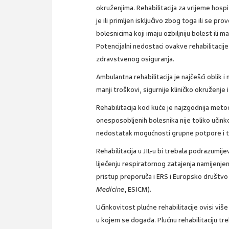
okruženjima. Rehabilitacija za vrijeme hosp
je ili primljen isključivo zbog toga ili se 
bolesnicima koji imaju ozbiljniju bolest ili
Potencijalni nedostaci ovakve rehabilitacij
zdravstvenog osiguranja.
Ambulantna rehabilitacija je najčešći oblik i
manji troškovi, sigurnije kliničko okruženje
Rehabilitacija kod kuće je najzgodnija metod
onesposobljenih bolesnika nije toliko učinko
nedostatak mogućnosti grupne potpore i tr
Rehabilitacija u JIL-u bi trebala podrazumijev
liječenju respiratornog zatajenja namijenje
pristup preporuča i ERS i Europsko društvo
Medicine
, ESICM).
Učinkovitost plućne rehabilitacije ovisi viš
u kojem se događa. Plućnu rehabilitaciju treb