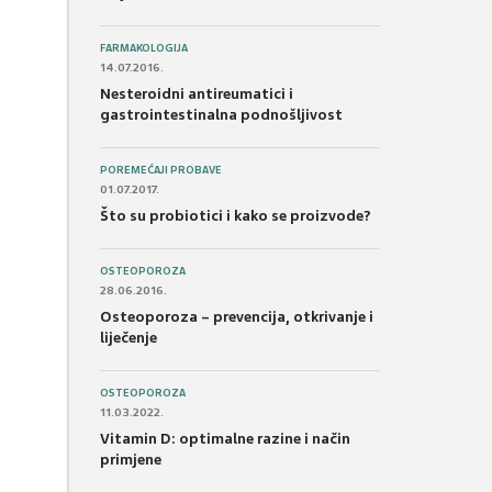
FARMAKOLOGIJA
14.07.2016.
Nesteroidni antireumatici i
gastrointestinalna podnošljivost
POREMEĆAJI PROBAVE
01.07.2017.
Što su probiotici i kako se proizvode?
OSTEOPOROZA
28.06.2016.
Osteoporoza – prevencija, otkrivanje i
liječenje
OSTEOPOROZA
11.03.2022.
Vitamin D: optimalne razine i način
primjene