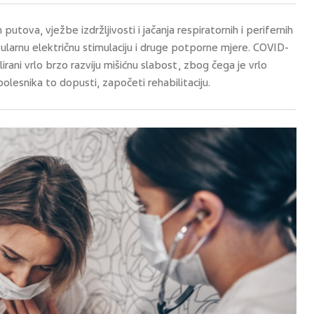
putova, vježbe izdržljivosti i jačanja respiratornih i perifernih
ularnu električnu stimulaciju i druge potporne mjere. COVID-
ilirani vrlo brzo razviju mišićnu slabost, zbog čega je vrlo
lesnika to dopusti, započeti rehabilitaciju.