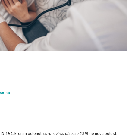
snika
ID-19 (akronim od engl.
coronavirus disease 2019
) je nova bolest