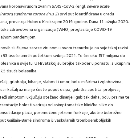
zvana koronavirusom zvanim SARS-CoV-2 (engl.
severe acute
piratory syndrome coronavirus 2
) prvi put identificirana u gradu
nu, provincija Hubei u Kini krajem 2019. godine. Dana 11. ožujka 2020.
etska zdravstvena organizacija (WHO) proglasila je COVID-19
balnom pandemijom.
 novih slučajeva zaraze virusom u ovom trenutku je na svjetskoj razini
a i 93 tisuće umrlih početkom svibnja 2021. To čini oko 157 milijuna do
 bolesnika u svijetu. U Hrvatskoj su brojke također u porastu, s ukupnim
 7,5 tisuća bolesnika.
šalj, grlobolja, kihanje, slabost i umor, bol u mišićima i zglobovima,
sa i kašalj uz manje česte poput osipa, gubitka apetita, proljeva,
Teži simptomi uključuju otežano disanje i gubitak daha, bol u prsima te
ezentacije bolesti variraju od asimptomatske kliničke slike do
 konsolidacije pluća, poremećene jetrene funkcije, akutne bubrežne
oput Guillain-Barré sindroma ili vaskularnih tromboembolijskih