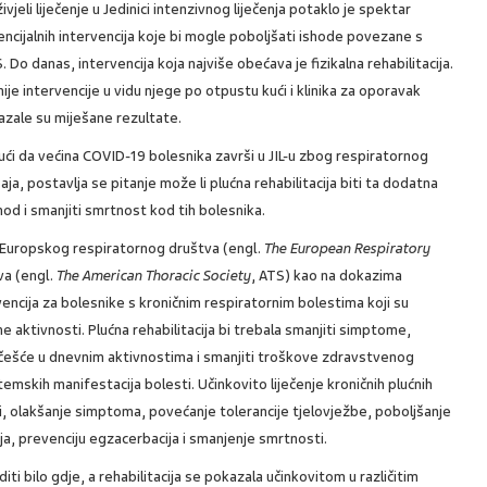
ivjeli liječenje u Jedinici intenzivnog liječenja potaklo je spektar
ncijalnih intervencija koje bi mogle poboljšati ishode povezane s
. Do danas, intervencija koja najviše obećava je fizikalna rehabilitacija.
ije intervencije u vidu njege po otpustu kući i klinika za oporavak
azale su miješane rezultate.
ći da većina COVID-19 bolesnika završi u JIL-u zbog respiratornog
aja, postavlja se pitanje može li plućna rehabilitacija biti ta dodatna
shod i smanjiti smrtnost kod tih bolesnika.
ne Europskog respiratornog društva (engl.
The European Respiratory
va (engl.
The American Thoracic Society
, ATS) kao na dokazima
vencija za bolesnike s kroničnim respiratornim bolestima koji su
aktivnosti. Plućna rehabilitacija bi trebala smanjiti simptome,
 učešće u dnevnim aktivnostima i smanjiti troškove zdravstvenog
temskih manifestacija bolesti. Učinkovito liječenje kroničnih plućnih
sti, olakšanje simptoma, povećanje tolerancije tjelovježbe, poboljšanje
a, prevenciju egzacerbacija i smanjenje smrtnosti.
iti bilo gdje, a rehabilitacija se pokazala učinkovitom u različitim