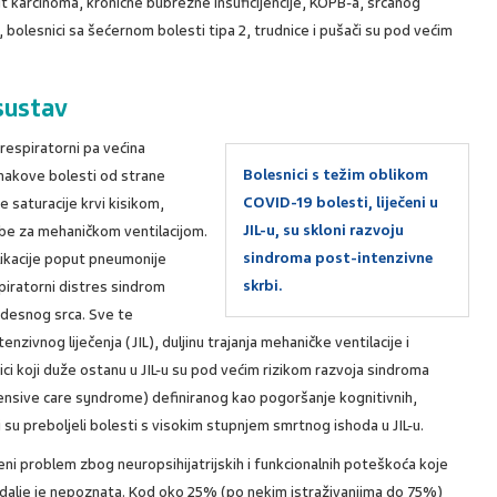
 karcinoma, kronične bubrežne insuficijencije, KOPB-a, srčanog
 bolesnici sa šećernom bolesti tipa 2, trudnice i pušači su pod većim
sustav
respiratorni pa većina
Bolesnici s težim oblikom
znakove bolesti od strane
COVID-19 bolesti, liječeni u
e saturacije krvi kisikom,
JIL-u, su skloni razvoju
ebe za mehaničkom ventilacijom.
sindroma post-intenzivne
likacije poput pneumonije
skrbi.
piratorni distres sindrom
e desnog srca. Sve te
enzivnog liječenja (JIL), duljinu trajanja mehaničke ventilacije i
ci koji duže ostanu u JIL-u su pod većim rizikom razvoja sindroma
tensive care syndrome) definiranog kao pogoršanje kognitivnih,
oji su preboljeli bolesti s visokim stupnjem smrtnog ishoda u JIL-u.
ni problem zbog neuropsihijatrijskih i funkcionalnih poteškoća koje
i dalje je nepoznata. Kod oko 25% (po nekim istraživanjima do 75%)