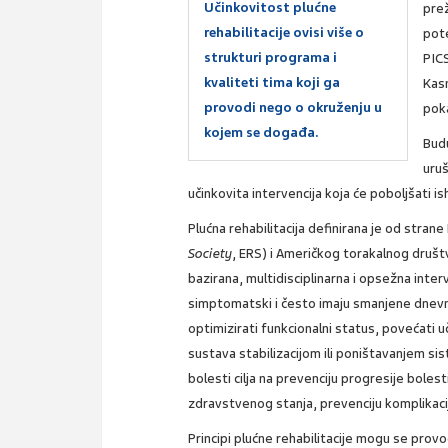
Učinkovitost plućne
prež
rehabilitacije ovisi više o
pote
strukturi programa i
PICS
kvaliteti tima koji ga
Kasn
provodi nego o okruženju u
pok
kojem se događa.
Budu
uruš
učinkovita intervencija koja će poboljšati i
Plućna rehabilitacija definirana je od stra
Society
, ERS) i Američkog torakalnog društ
bazirana, multidisciplinarna i opsežna inter
simptomatski i često imaju smanjene dnevne 
optimizirati funkcionalni status, povećati
sustava stabilizacijom ili poništavanjem sis
bolesti cilja na prevenciju progresije bole
zdravstvenog stanja, prevenciju komplikacij
Principi plućne rehabilitacije mogu se provod