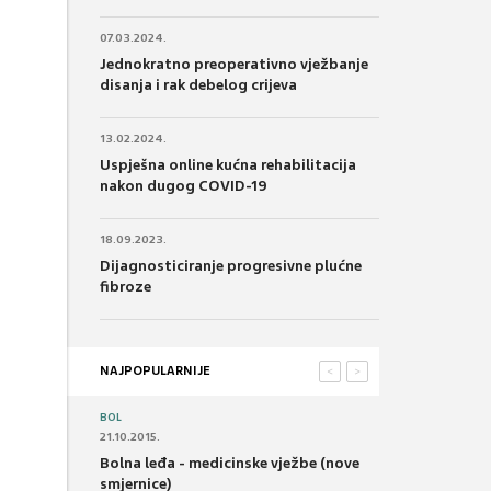
07.03.2024.
Jednokratno preoperativno vježbanje
disanja i rak debelog crijeva
13.02.2024.
Uspješna online kućna rehabilitacija
nakon dugog COVID-19
18.09.2023.
Dijagnosticiranje progresivne plućne
fibroze
NAJPOPULARNIJE
<
>
BOL
21.10.2015.
Bolna leđa - medicinske vježbe (nove
smjernice)