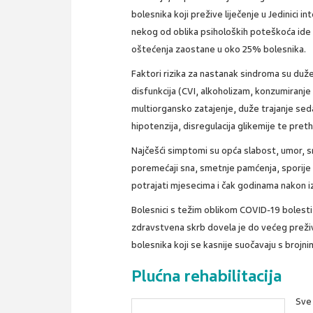
bolesnika koji prežive liječenje u Jedinici 
nekog od oblika psiholoških poteškoća ide 
oštećenja zaostane u oko 25% bolesnika.
Faktori rizika za nastanak sindroma su duže 
disfunkcija (CVI, alkoholizam, konzumiranje
multiorgansko zatajenje, duže trajanje sed
hipotenzija, disregulacija glikemije te pre
Najčešći simptomi su opća slabost, umor, s
poremećaji sna, smetnje pamćenja, sporije 
potrajati mjesecima i čak godinama nakon izl
Bolesnici s težim oblikom COVID-19 bolesti, 
zdravstvena skrb dovela je do većeg preživl
bolesnika koji se kasnije suočavaju s broj
Plućna rehabilitacija
Sve 