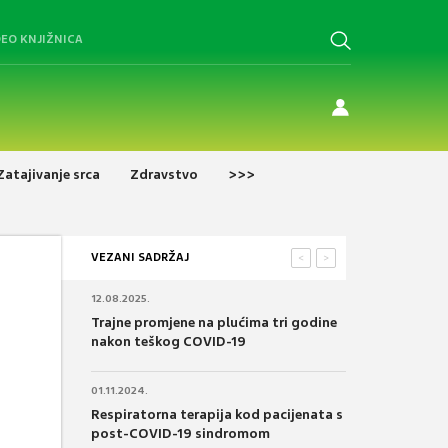
DEO KNJIŽNICA
Zatajivanje srca
Zdravstvo
>>>
VEZANI SADRŽAJ
<
>
12.08.2025.
Trajne promjene na plućima tri godine
nakon teškog COVID-19
01.11.2024.
Respiratorna terapija kod pacijenata s
post-COVID-19 sindromom