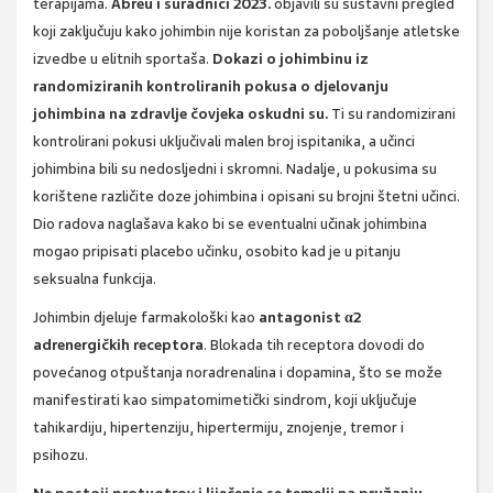
terapijama.
Abreu i suradnici 2023.
objavili su sustavni pregled
koji zaključuju kako johimbin nije koristan za poboljšanje atletske
izvedbe u elitnih sportaša.
Dokazi o johimbinu iz
randomiziranih kontroliranih pokusa o djelovanju
johimbina na zdravlje čovjeka oskudni su.
Ti su randomizirani
kontrolirani pokusi uključivali malen broj ispitanika, a učinci
johimbina bili su nedosljedni i skromni. Nadalje, u pokusima su
korištene različite doze johimbina i opisani su brojni štetni učinci.
Dio radova naglašava kako bi se eventualni učinak johimbina
mogao pripisati placebo učinku, osobito kad je u pitanju
seksualna funkcija.
Johimbin djeluje farmakološki kao
antagonist α2
adrenergičkih receptora
. Blokada tih receptora dovodi do
povećanog otpuštanja noradrenalina i dopamina, što se može
manifestirati kao simpatomimetički sindrom, koji uključuje
tahikardiju, hipertenziju, hipertermiju, znojenje, tremor i
psihozu.