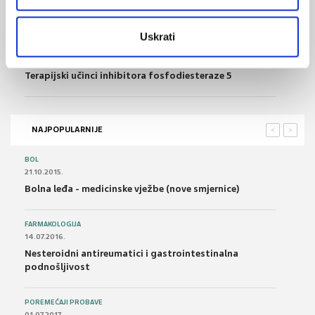
Erektilna disfunkcija kao posljedica endokrinoloških
poremećaja
Uskrati
28.04.2020.
Terapijski učinci inhibitora fosfodiesteraze 5
NAJPOPULARNIJE
<
>
BOL
21.10.2015.
Bolna leđa - medicinske vježbe (nove smjernice)
FARMAKOLOGIJA
14.07.2016.
Nesteroidni antireumatici i gastrointestinalna
podnošljivost
POREMEĆAJI PROBAVE
01.07.2017.