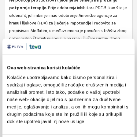
Ne postoji protuotrov i liječenje se temelji na pružanju
potpornje terapije.
Prije odobrenja inhibitora PDE-5, kao što je
sildenafil, johimbin je imao odobrenje Američke agencije za
hranu i lijekove (FDA) za liječenje impotencije i redovito se
propisivao. Međutim, u međuvremenu je povučen s tržišta zbog
potencijalno štetnih nuspojava na srce i živčani sustav. Zbog
netočnog označavanja proizvoda i potencijalno ozbiljnih
nuspojava dodaci prehrani koji sadrže johimbin ograničeni su ili
zabranjeni u mnogim zemljama.
Ova web-stranica koristi kolačiće
Ukratko, nema u johimbinu nikakve posebne magije, ali ima
Kolačiće upotrebljavamo kako bismo personalizirali
puno potencijalnih štetnih učinaka.
sadržaj i oglase, omogućili značajke društvenih medija i
Izvor:
Lječničke novine br. 236 – veljača 2025: pdf
analizirali promet. Isto tako, podatke o vašoj upotrebi
naše web-lokacije dijelimo s partnerima za društvene
medije, oglašavanje i analizu, a oni ih mogu kombinirati s
drugim podacima koje ste im pružili ili koje su prikupili
SVIĐA
simpatomimetici
dok ste upotrebljavali njihove usluge.
MI SE
0
erektilna disfunkcija