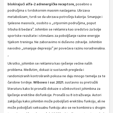
blokirajući alfa-2 adrenergičke receptore,
posebno u
područjima s tvrdokornim masnim naslagama. Ubrzava
metabolizam; tvrdi se da ubrzava potrošnju kalorija. Smanjuje i
tjelesne masnoće, osobito u „otpornim područjima, poput
trbuha ili bedara“. Johimbin se reklamira kao sredstvo za bolje
sportske rezultate i stimulans za poboljšanje razine energije
tijekom treninga. Ne zaboravimo ni duševno zdravlje. Johimbin
navodno „smanjuje depresiju“ jer povećava razinu noradrenalina.
,
Ukratko, johimbin se reklamira kao rješenje većine naših
problema. Međutim, dokazi iz sustavnih pregleda i
randomiziranih kontroliranih pokusa ne daju mnogo temelja za te
čarobne tvrdnje.
Wibowo i sur. 2021.
sustavno su pretražili
literaturu kako bi pronašli dokaze o učinkovitost johimbina za
liječenje erektilne disfunkcije. Pronašli su 8 istraživanja. Autori
zaključuju kako johimbin može poboljšati erektilnu funkciju, ali ne
može poboljšati seksualnu funkciju ako se ne kombinira s drugim