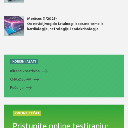
Medicus (1/2025)
Od nevidljivog do fatalnog: izabrane teme iz
kardiologije, nefrologije i endokrinologije
KORISNI ALATI
Klirens kreatinina
CHA
DS
-VA
2
2
Pušenje
ONLINE TEČAJ
Pristupite online testiranju: