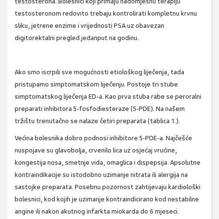
testosterona. Bolesnici koji primaju nadomjesnu terapiju
testosteronom redovito trebaju kontrolirati kompletnu krvnu
sliku, jetrene enzime i vrijednosti PSA uz obavezan
digitorektalni pregled jedanput na godinu.
Ako smo iscrpili sve mogućnosti etiološkog liječenja, tada
pristupamo simptomatskom liječenju. Postoje tri stube
simptomatskog liječenja ED-a. Kao prva stuba rabe se peroralni
preparati inhibitora 5-fosfodiesteraze (5-PDE). Na našem
tržištu trenutačno se nalaze četiri preparata (tablica 1.).
Većina bolesnika dobro podnosi inhibitore 5-PDE-a. Najčešće
nuspojave su glavobolja, crvenilo lica uz osjećaj vrućine,
kongestija nosa, smetnje vida, omaglica i dispepsija. Apsolutne
kontraindikacije su istodobno uzimanje nitrata ili alergija na
sastojke preparata. Posebnu pozornost zahtijevaju kardiološki
bolesnici, kod kojih je uzimanje kontraindicirano kod nestabilne
angine ili nakon akutnog infarkta miokarda do 6 mjeseci.