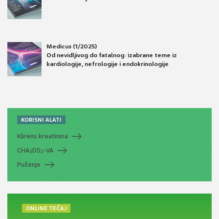
Medicus (1/2025)
Od nevidljivog do fatalnog: izabrane teme iz
kardiologije, nefrologije i endokrinologije
KORISNI ALATI
Klirens kreatinina
CHA
DS
-VA
2
2
Pušenje
ONLINE TEČAJ