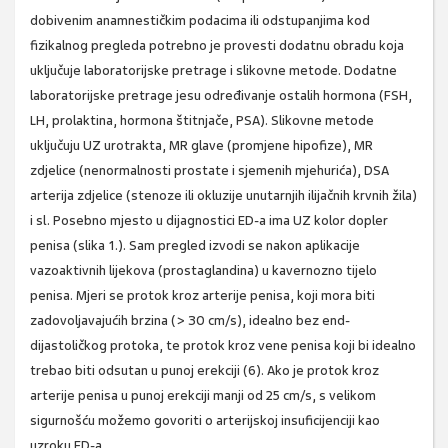
dobivenim anamnestičkim podacima ili odstupanjima kod
fizikalnog pregleda potrebno je provesti dodatnu obradu koja
uključuje laboratorijske pretrage i slikovne metode. Dodatne
laboratorijske pretrage jesu određivanje ostalih hormona (FSH,
LH, prolaktina, hormona štitnjače, PSA). Slikovne metode
uključuju UZ urotrakta, MR glave (promjene hipofize), MR
zdjelice (nenormalnosti prostate i sjemenih mjehurića), DSA
arterija zdjelice (stenoze ili okluzije unutarnjih ilijačnih krvnih žila)
i sl. Posebno mjesto u dijagnostici ED-a ima UZ kolor dopler
penisa (slika 1.). Sam pregled izvodi se nakon aplikacije
vazoaktivnih lijekova (prostaglandina) u kavernozno tijelo
penisa. Mjeri se protok kroz arterije penisa, koji mora biti
zadovoljavajućih brzina (> 30 cm/s), idealno bez end-
dijastoličkog protoka, te protok kroz vene penisa koji bi idealno
trebao biti odsutan u punoj erekciji (6). Ako je protok kroz
arterije penisa u punoj erekciji manji od 25 cm/s, s velikom
sigurnošću možemo govoriti o arterijskoj insuficijenciji kao
uzroku ED-a.