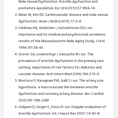
Male Sexual Dysfunction: Erectile dysfunction and
premature ejaculation. Eur Urol 2010;57:804–14.
Miner M, Kim ED. Cardiovascular disease and male sexual
dysfunction. Asian J Androl 2015;17:3–4.
Feldman HA, Goldstein I, Hatzichristou DG i sur.
Impotence and its medical and psychosocial correlates:
results of the Massachusetts Male Aging Study. J Urol
1994;151:54–61.
Grover SA, Lowensteyn I, Kaouache M i sur. The
prevalence of erectile dysfunction in the primary care
setting: importance of risk factors for diabetes and
vascular disease. Arch Intern Med 2006;166:213–9.
Montorsi P, Ravagnani PM, Galli S i sur. The artery size
hypothesis: a macrovascular link between erectile
dysfunction and coronary artery disease. Am J Cardiol
2005;96:19M–23M.
Golijanin D, Singer E, Davis R i sur. Doppler evaluation of
erectile dysfunction. Int J Impot Res 2007;19:43–8.