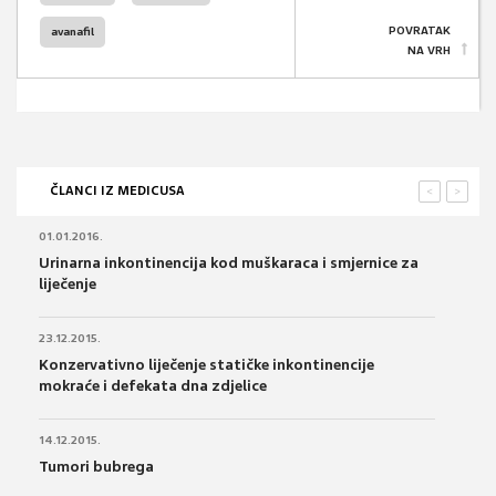
POVRATAK
avanafil
NA VRH
ČLANCI IZ MEDICUSA
<
>
01.01.2016.
Urinarna inkontinencija kod muškaraca i smjernice za
liječenje
23.12.2015.
Konzervativno liječenje statičke inkontinencije
mokraće i defekata dna zdjelice
14.12.2015.
Tumori bubrega