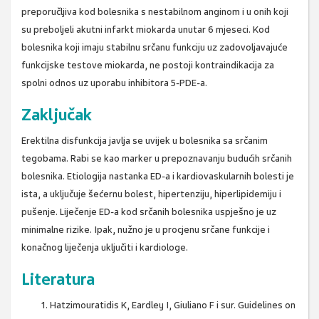
preporučljiva kod bolesnika s nestabilnom anginom i u onih koji
su preboljeli akutni infarkt miokarda unutar 6 mjeseci. Kod
bolesnika koji imaju stabilnu srčanu funkciju uz zadovoljavajuće
funkcijske testove miokarda, ne postoji kontraindikacija za
spolni odnos uz uporabu inhibitora 5-PDE-a.
Zaključak
Erektilna disfunkcija javlja se uvijek u bolesnika sa srčanim
tegobama. Rabi se kao marker u prepoznavanju budućih srčanih
bolesnika. Etiologija nastanka ED-a i kardiovaskularnih bolesti je
ista, a uključuje šećernu bolest, hipertenziju, hiperlipidemiju i
pušenje. Liječenje ED-a kod srčanih bolesnika uspješno je uz
minimalne rizike. Ipak, nužno je u procjenu srčane funkcije i
konačnog liječenja uključiti i kardiologe.
Literatura
Hatzimouratidis K, Eardley I, Giuliano F i sur. Guidelines on