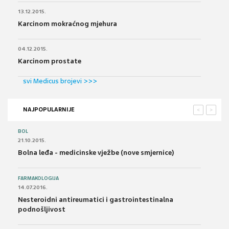
13.12.2015.
Karcinom mokraćnog mjehura
04.12.2015.
Karcinom prostate
svi Medicus brojevi >>>
NAJPOPULARNIJE
<
>
BOL
21.10.2015.
Bolna leđa - medicinske vježbe (nove smjernice)
FARMAKOLOGIJA
14.07.2016.
Nesteroidni antireumatici i gastrointestinalna
podnošljivost