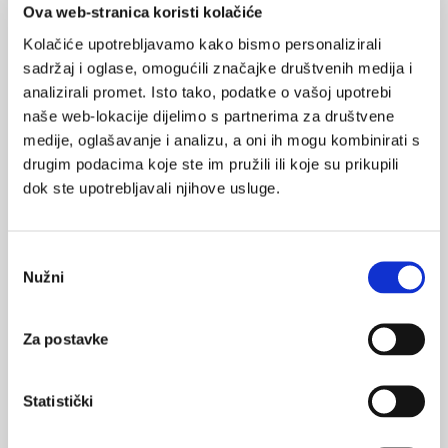
Ova web-stranica koristi kolačiće
kontraindikacije primjene kod kardioloških bolesnika.
Kolačiće upotrebljavamo kako bismo personalizirali
Krajnje, kirurško liječenje ED-a provodi se kod bolesnika kod
sadržaj i oglase, omogućili značajke društvenih medija i
kojih se ne postiže zadovoljavajuća erekcija peroralnim
analizirali promet. Isto tako, podatke o vašoj upotrebi
lijekovima ili primjenom intrakavernoznih vazoaktivnih lijekova.
naše web-lokacije dijelimo s partnerima za društvene
Radi se o ugradnji penilnih proteza u penis. Na tržištu se nalaze
medije, oglašavanje i analizu, a oni ih mogu kombinirati s
semirigidne proteze i dvokomponentne ili trokomponentne
drugim podacima koje ste im pružili ili koje su prikupili
proteze na napuhavanje (engl. inflatable). Danas se najčešće
dok ste upotrebljavali njihove usluge.
rabe trokomponentne proteze koje uključuju cilindre u
kavernoznom tijelu penisa, pumpicu koja je smještena u
Odabir
skrotumu te balon s tekućinom koji se nalazi suprapubično.
Nužni
pristanka
Moguće komplikacije jesu infekcija (do 2% prema svjetskoj
statistici) (10), krvarenja i malfunkcije proteze.
Za postavke
Muškarci s kardiološksim tegobama
Erektilna disfunkcija kao simptom često se javlja kod srčanih
Statistički
bolesti te dijele slične čimbenike rizika kao što su pušenje,
hipertenzija, šećerna bolest i hiperlipidemija. ED se obično javlja