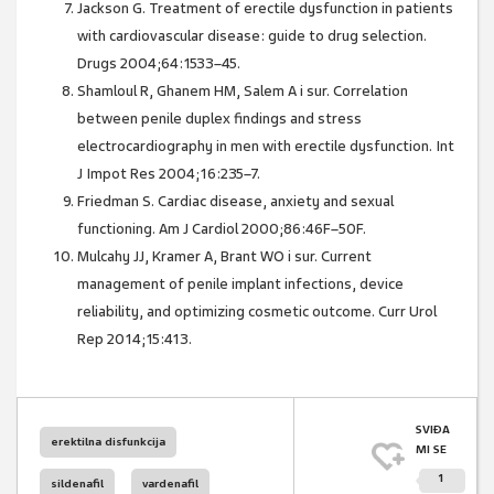
Jackson G. Treatment of erectile dysfunction in patients
with cardiovascular disease: guide to drug selection.
Drugs 2004;64:1533–45.
Shamloul R, Ghanem HM, Salem A i sur. Correlation
between penile duplex findings and stress
electrocardiography in men with erectile dysfunction. Int
J Impot Res 2004;16:235–7.
Friedman S. Cardiac disease, anxiety and sexual
functioning. Am J Cardiol 2000;86:46F–50F.
Mulcahy JJ, Kramer A, Brant WO i sur. Current
management of penile implant infections, device
reliability, and optimizing cosmetic outcome. Curr Urol
Rep 2014;15:413.
SVIĐA
erektilna disfunkcija
MI SE
1
sildenafil
vardenafil