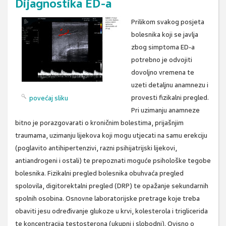
Dijagnostika ED-a
Prilikom svakog posjeta
bolesnika koji se javlja
zbog simptoma ED-a
potrebno je odvojiti
dovoljno vremena te
uzeti detaljnu anamnezu i
provesti fizikalni pregled.
povećaj sliku
Pri uzimanju anamneze
bitno je porazgovarati o kroničnim bolestima, prijašnjim
traumama, uzimanju lijekova koji mogu utjecati na samu erekciju
(poglavito antihipertenzivi, razni psihijatrijski lijekovi,
antiandrogeni i ostali) te prepoznati moguće psihološke tegobe
bolesnika. Fizikalni pregled bolesnika obuhvaća pregled
spolovila, digitorektalni pregled (DRP) te opažanje sekundarnih
spolnih osobina. Osnovne laboratorijske pretrage koje treba
obaviti jesu određivanje glukoze u krvi, kolesterola i triglicerida
te koncentracija testosterona (ukupni i slobodni). Ovisno o