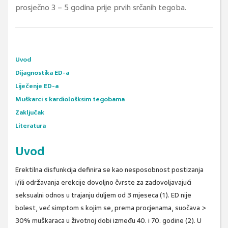
prosječno 3 – 5 godina prije prvih srčanih tegoba.
Uvod
Dijagnostika ED-a
Liječenje ED-a
Muškarci s kardiološksim tegobama
Zaključak
Literatura
Uvod
Erektilna disfunkcija definira se kao nesposobnost postizanja
i/ili održavanja erekcije dovoljno čvrste za zadovoljavajući
seksualni odnos u trajanju duljem od 3 mjeseca (1). ED nije
bolest, već simptom s kojim se, prema procjenama, suočava >
30% muškaraca u životnoj dobi između 40. i 70. godine (2). U