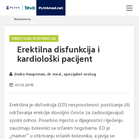
Naslovnica
EREKTILNA DISFUNKCIJA
Erektilna disfunkcija i
kardiološki pacijent
Dinko Hauptman, dr. med., specijalist urolog
01.12.2015.
Erektilna je disfunkcija (ED) nesposobnost postizanja i/ili
održavanja erekcije dovoljno čvrste za zadovoljavajući
spolni odnos. Posebno mjesto u dijagnostici i liječenju
zauzimaju bolesnici sa srčanim tegobama. ED je
„marker“ u otkrivanju srčanih bolesnika, a javlja se