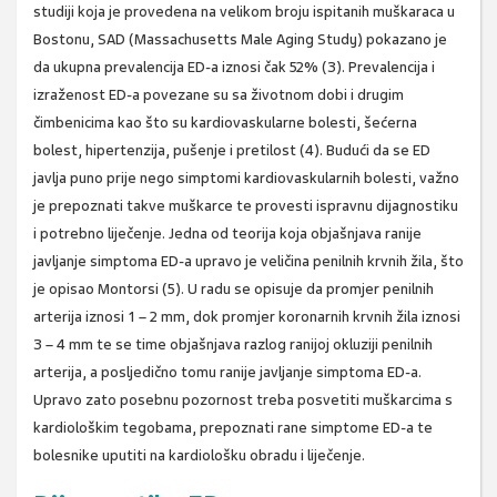
studiji koja je provedena na velikom broju ispitanih muškaraca u
Bostonu, SAD (Massachusetts Male Aging Study) pokazano je
da ukupna prevalencija ED-a iznosi čak 52% (3). Prevalencija i
izraženost ED-a povezane su sa životnom dobi i drugim
čimbenicima kao što su kardiovaskularne bolesti, šećerna
bolest, hipertenzija, pušenje i pretilost (4). Budući da se ED
javlja puno prije nego simptomi kardiovaskularnih bolesti, važno
je prepoznati takve muškarce te provesti ispravnu dijagnostiku
i potrebno liječenje. Jedna od teorija koja objašnjava ranije
javljanje simptoma ED-a upravo je veličina penilnih krvnih žila, što
je opisao Montorsi (5). U radu se opisuje da promjer penilnih
arterija iznosi 1 – 2 mm, dok promjer koronarnih krvnih žila iznosi
3 – 4 mm te se time objašnjava razlog ranijoj okluziji penilnih
arterija, a posljedično tomu ranije javljanje simptoma ED-a.
Upravo zato posebnu pozornost treba posvetiti muškarcima s
kardiološkim tegobama, prepoznati rane simptome ED-a te
bolesnike uputiti na kardiološku obradu i liječenje.