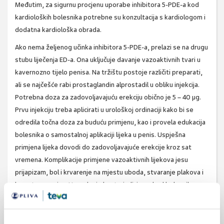
Međutim, za sigurnu procjenu uporabe inhibitora 5-PDE-a kod
kardioloških bolesnika potrebne su konzultacija s kardiologom i
dodatna kardiološka obrada.
Ako nema željenog učinka inhibitora 5-PDE-a, prelazi se na drugu
stubu liječenja ED-a. Ona uključuje davanje vazoaktivnih tvari u
kavernozno tijelo penisa. Na tržištu postoje različiti preparati,
ali se najčešće rabi prostaglandin alprostadil u obliku injekcija.
Potrebna doza za zadovoljavajuću erekciju obično je 5 – 40 µg.
Prvu injekciju treba aplicirati u urološkoj ordinaciji kako bi se
odredila točna doza za buduću primjenu, kao i provela edukacija
bolesnika o samostalnoj aplikaciji lijeka u penis. Uspješna
primjena lijeka dovodi do zadovoljavajuće erekcije kroz sat
vremena. Komplikacije primjene vazoaktivnih lijekova jesu
prijapizam, bol i krvarenje na mjestu uboda, stvaranje plakova i
kurvatura penisa. Uporaba je kontraindicirana kod bolesnika s
anemijom srpastih stanica, multiplim mijelomom, leukemijom ili
deformitetima penisa. Budući da prostaglandini djeluju lokalno
te je sistemski učinak minimalan, ne postoje apsolutne