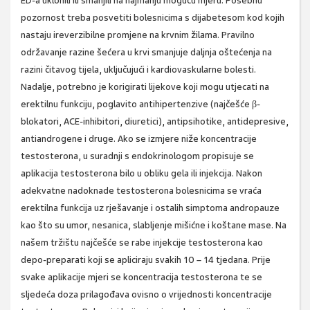
ED-a uklonili ili smanjili na najmanju moguću mjeru. Posebnu
pozornost treba posvetiti bolesnicima s dijabetesom kod kojih
nastaju ireverzibilne promjene na krvnim žilama. Pravilno
održavanje razine šećera u krvi smanjuje daljnja oštećenja na
razini čitavog tijela, uključujući i kardiovaskularne bolesti.
Nadalje, potrebno je korigirati lijekove koji mogu utjecati na
erektilnu funkciju, poglavito antihipertenzive (najčešće β-
blokatori, ACE-inhibitori, diuretici), antipsihotike, antidepresive,
antiandrogene i druge. Ako se izmjere niže koncentracije
testosterona, u suradnji s endokrinologom propisuje se
aplikacija testosterona bilo u obliku gela ili injekcija. Nakon
adekvatne nadoknade testosterona bolesnicima se vraća
erektilna funkcija uz rješavanje i ostalih simptoma andropauze
kao što su umor, nesanica, slabljenje mišićne i koštane mase. Na
našem tržištu najčešće se rabe injekcije testosterona kao
depo-preparati koji se apliciraju svakih 10 – 14 tjedana. Prije
svake aplikacije mjeri se koncentracija testosterona te se
sljedeća doza prilagođava ovisno o vrijednosti koncentracije