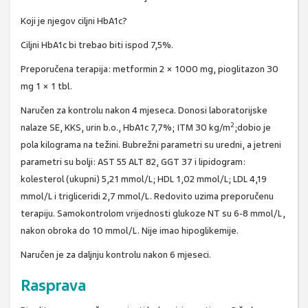
Koji je njegov ciljni HbA1c?
Ciljni HbA1c bi trebao biti ispod 7,5%.
Preporučena terapija: metformin 2 × 1000 mg, pioglitazon 30
mg 1 × 1 tbl.
Naručen za kontrolu nakon 4 mjeseca. Donosi laboratorijske
2
nalaze SE, KKS, urin b.o., HbA1c 7,7%; ITM 30 kg/m
;dobio je
pola kilograma na težini. Bubrežni parametri su uredni, a jetreni
parametri su bolji: AST 55 ALT 82, GGT 37 i lipidogram:
kolesterol (ukupni) 5,21 mmol/L; HDL 1,02 mmol/L; LDL 4,19
mmol/L i trigliceridi 2,7 mmol/L. Redovito uzima preporučenu
terapiju. Samokontrolom vrijednosti glukoze NT su 6-8 mmol/L,
nakon obroka do 10 mmol/L. Nije imao hipoglikemije.
Naručen je za daljnju kontrolu nakon 6 mjeseci.
Rasprava