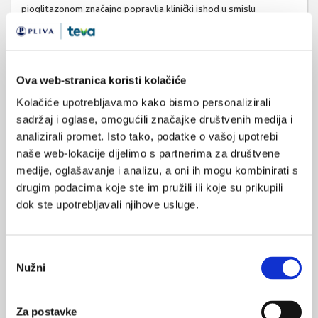
pioglitazonom značajno popravlja klinički ishod u smislu
smanjenja ukupne smrtnosti, nefatalnog infarkta miokarda i
moždanog udara.
Tiazolidindioni direktnim učinkom utječu na redistribuciju masnih
Ova web-stranica koristi kolačiće
kiselina iz mišića i jetre u periferno masno tkivo, što rezultira
Kolačiće upotrebljavamo kako bismo personalizirali
boljom utilizacijom glukoze u perifernim tkivima. PPAR receptori
sadržaj i oglase, omogućili značajke društvenih medija i
povećavaju osjetljivost tkiva na inzulin. Dva su međusobno
analizirali promet. Isto tako, podatke o vašoj upotrebi
neovisna mehanizma kojima tiazolidindioni smanjuju inzulinsku
naše web-lokacije dijelimo s partnerima za društvene
rezistenciju preko aktivacije PPAR receptora. Tiazolidindioni
medije, oglašavanje i analizu, a oni ih mogu kombinirati s
pojačavaju aktivnost nosača za glukozu Glut4 u masnom tkivu i
drugim podacima koje ste im pružili ili koje su prikupili
smanjuju razinu citokina koji povećavaju inzulinsku rezistenciju u
dok ste upotrebljavali njihove usluge.
jetri i mišićima, a s druge strane direktnim učinkom utječu na
redistribuciju masnih kiselina iz mišića i jetre u periferno masno
tkivo, što rezultira boljom utilizacijom glukoze u perifernim
Odabir
tkivima.
Nužni
pristanka
Zaključak
Za postavke