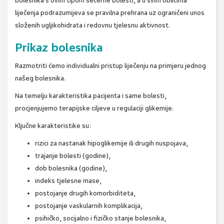
bolesnika s ovim tipom šećerne bolesti, a u svim oblicima
liječenja podrazumijeva se pravilna prehrana uz ograničeni unos
složenih ugljikohidrata i redovnu tjelesnu aktivnost.
Prikaz bolesnika
Razmotriti ćemo individualni pristup liječenju na primjeru jednog
našeg bolesnika.
Na temelju karakteristika pacijenta i same bolesti,
procjenjujemo terapijske ciljeve u regulaciji glikemije.
Ključne karakteristike su:
rizici za nastanak hipoglikemije ili drugih nuspojava,
trajanje bolesti (godine),
dob bolesnika (godine),
indeks tjelesne mase,
postojanje drugih komorbiditeta,
postojanje vaskularnih komplikacija,
psihičko, socijalno i fizičko stanje bolesnika,