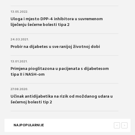
13.05.2022.
Uloga i mjesto DPP-4 inhibitora u suvremenom
liječenju šećerne bolesti tipa 2
24.03.2021.
Probir na dijabetes u sve ranijoj životnoj dobi
13.01.2021.
Primjena pioglitazona u pacijenata s dijabetesom
tipa II i NASH-om
27.08.2020.
Učinak antidijabetika na rizik od moždanog udara u
šećernoj bolesti tip 2
NAJPOPULARNIJE
<
>