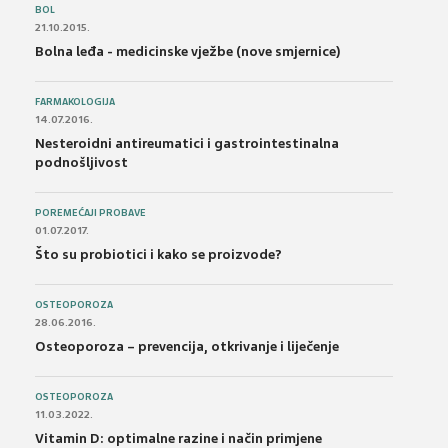
BOL
21.10.2015.
Bolna leđa - medicinske vježbe (nove smjernice)
FARMAKOLOGIJA
14.07.2016.
Nesteroidni antireumatici i gastrointestinalna
podnošljivost
POREMEĆAJI PROBAVE
01.07.2017.
Što su probiotici i kako se proizvode?
OSTEOPOROZA
28.06.2016.
Osteoporoza – prevencija, otkrivanje i liječenje
OSTEOPOROZA
11.03.2022.
Vitamin D: optimalne razine i način primjene