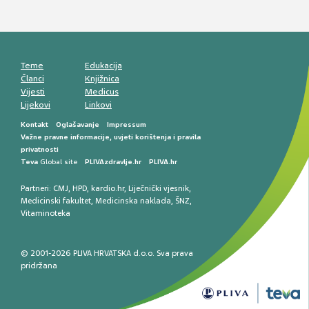
Mentalno zdravlje muškaraca: skriveni rizici i
kliničke posljedice
Životni stil i kardiovaskularno zdravlje
muškaraca
Teme
Edukacija
Članci
Knjižnica
Vijesti
Medicus
Lijekovi
Linkovi
Kontakt
Oglašavanje
Impressum
Važne pravne informacije, uvjeti korištenja i pravila
privatnosti
Teva
Global site
PLIVAzdravlje.hr
PLIVA.hr
Partneri:
CMJ
,
HPD
,
kardio.hr
,
Liječnički vjesnik
,
Medicinski fakultet
,
Medicinska naklada
,
ŠNZ
,
Vitaminoteka
© 2001-2026 PLIVA HRVATSKA d.o.o. Sva prava
pridržana