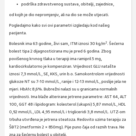
podrška zdravstvenog sustava, obitelji, zajednice,
od kojih je dio nepromjenjiv, ali na dio se može utjecati.
Pogledajmo kako svi ovi parametri izgledaju kod našeg
pacijenta.
2
Bolesnik ima 63 godine, živi sam, ITM iznosi 30 kg/m
. Šećerna
bolest tipa 2 dijagnosticirana mu je pred 6 godina. Zbog
povišenog krvnog tlaka u terapiji ima ramipril 5 mg,
kardiocirkulatorno je kompenziran. Vrijednost GLU natašte
iznosi 7,3 mmol/L, SE, KKS, urin b.o. Samokontrolom vrijednosti
glukoze NT su 7-10 mmol/L, ranije i 12-13 mmol/L, poslije jela ne
mjeri. HbA1c 8,6%. Bubrežni nalazi su u granicama normalnih
vrijednosti. Ima blaže alterirane jetrene parametre: AST 64, ALT
100, GGT 48 i lipidogram: kolesterol (ukupni) 5,87 mmol/L, HDL
0,92 mmol/L, LDL 4,95 mmol/L i trigliceridi 3,8 mmol/L. UTZ-om
trbuha utvrđena je jetrena steatoza. Redovito uzima terapiju za
ŠBT2 (metformin 2 × 850mg). Pije puno čaja od raznih trava. Ne
zna za šećernu bolest u obitelji.