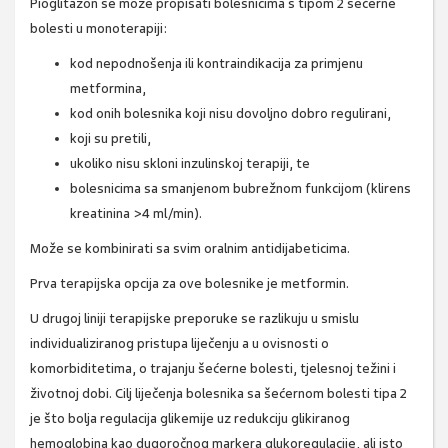
Pioglitazon se može propisati bolesnicima s tipom 2 šećerne
bolesti u monoterapiji:
kod nepodnošenja ili kontraindikacija za primjenu
metformina,
kod onih bolesnika koji nisu dovoljno dobro regulirani,
koji su pretili,
ukoliko nisu skloni inzulinskoj terapiji, te
bolesnicima sa smanjenom bubrežnom funkcijom (klirens
kreatinina >4 ml/min).
Može se kombinirati sa svim oralnim antidijabeticima.
Prva terapijska opcija za ove bolesnike je metformin.
U drugoj liniji terapijske preporuke se razlikuju u smislu
individualiziranog pristupa liječenju a u ovisnosti o
komorbiditetima, o trajanju šećerne bolesti, tjelesnoj težini i
životnoj dobi. Cilj liječenja bolesnika sa šećernom bolesti tipa 2
je što bolja regulacija glikemije uz redukciju glikiranog
hemoglobina kao dugoročnog markera glukoregulacije, ali isto