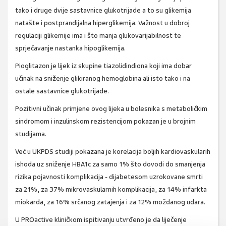
tako i druge dvije sastavnice glukotrijade a to su glikemija
natašte i postprandijalna hiperglikemija. Važnost u dobroj
regulaciji glikemije ima i što manja glukovarijabilnost te
sprječavanje nastanka hipoglikemija.
Pioglitazon je lijek iz skupine tiazolidindiona koji ima dobar
učinak na sniženje glikiranog hemoglobina ali isto tako i na
ostale sastavnice glukotrijade.
Pozitivni učinak primjene ovog lijeka u bolesnika s metaboličkim
sindromom i inzulinskom rezistencijom pokazan je u brojnim
studijama.
Već u UKPDS studiji pokazana je korelacija boljih kardiovaskularih
ishoda uz sniženje HBA1c za samo 1% što dovodi do smanjenja
rizika pojavnosti komplikacija - dijabetesom uzrokovane smrti
za 21%, za 37% mikrovaskularnih komplikacija, za 14% infarkta
miokarda, za 16% srčanog zatajenja i za 12% moždanog udara.
U PROactive kliničkom ispitivanju utvrđeno je da liječenje