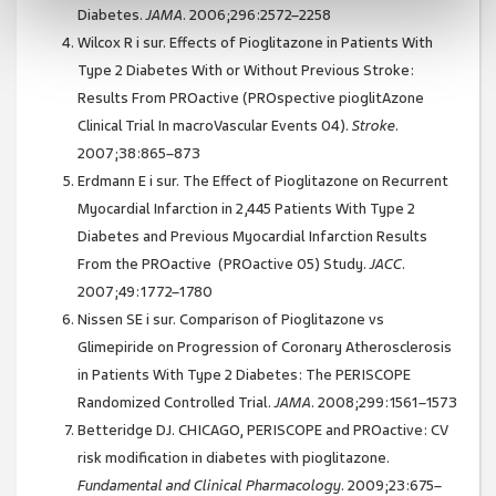
Diabetes.
JAMA
. 2006;296:2572–2258
Wilcox R i sur. Effects of Pioglitazone in Patients With
Type 2 Diabetes With or Without Previous Stroke:
Results From PROactive (PROspective pioglitAzone
Clinical Trial In macroVascular Events 04).
Stroke
.
2007;38:865–873
Erdmann E i sur. The Effect of Pioglitazone on Recurrent
Myocardial Infarction in 2,445 Patients With Type 2
Diabetes and Previous Myocardial Infarction Results
From the PROactive (PROactive 05) Study.
JACC
.
2007;49:1772–1780
Nissen SE i sur. Comparison of Pioglitazone vs
Glimepiride on Progression of Coronary Atherosclerosis
in Patients With Type 2 Diabetes: The PERISCOPE
Randomized Controlled Trial.
JAMA
. 2008;299:1561–1573
Betteridge DJ. CHICAGO, PERISCOPE and PROactive: CV
risk modification in diabetes with pioglitazone.
Fundamental and Clinical Pharmacology
. 2009;23:675–