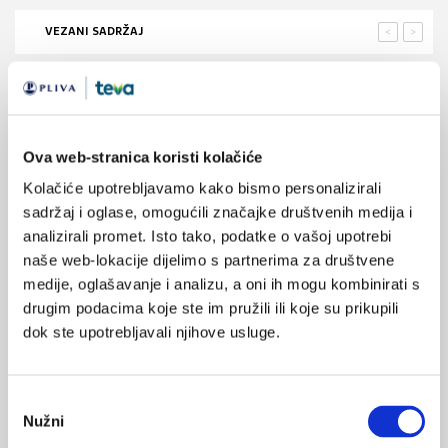
VEZANI SADRŽAJ
<
>
15.08.2015.
STD klinika za muškarce - jesu li rezultati opravdali
koncept?
Ova web-stranica koristi kolačiće
06.08.2015.
Kolačiće upotrebljavamo kako bismo personalizirali
Molekularna heterogenost HIV-a
sadržaj i oglase, omogućili značajke društvenih medija i
analizirali promet. Isto tako, podatke o vašoj upotrebi
14.03.2015.
naše web-lokacije dijelimo s partnerima za društvene
Liječenje dislipidemije kod pacijenata s HIV-om
medije, oglašavanje i analizu, a oni ih mogu kombinirati s
drugim podacima koje ste im pružili ili koje su prikupili
12.02.2015.
dok ste upotrebljavali njihove usluge.
Novosti o urogenitalnim i spolno prenosivim
bolestima
Odabir
18.12.2014.
Nužni
pristanka
Ovisnost o heroinu