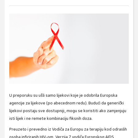
U preporuku su ušli samo lijekovi koje je odobrila Europska
agencije za lijekove (po abecednom redu). Budući da generički
lijekovi postaju sve dostupniji, mogu se koristiti ako zamjenjuju
isti lijek i ne remete kombinaciju fiksnih doza.
Preuzeto i prevedno iz Vodiča za Europu za terapiju kod odraslih
osoba inficiranih HIV-om, Verzija 7 vodiča Europskog AIDS