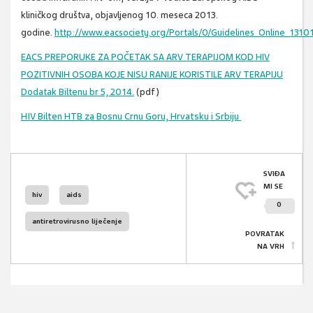
kliničkog društva, objavljenog 10. meseca 2013.
godine.
http://www.eacsociety.org/Portals/0/Guidelines_Online_1310
EACS PREPORUKE ZA POČETAK
SA ARV TERAPIJOM KOD
HIV
POZITIVNIH OSOBA KOJE
NISU RANIJE KORISTILE ARV TERAPIJU
Dodatak Biltenu br 5, 2014.
(pdf)
HIV Bilten HTB za Bosnu Crnu Goru, Hrvatsku i Srbiju
SVIĐA
MI SE
hiv
aids
0
antiretrovirusno liječenje
POVRATAK
NA VRH