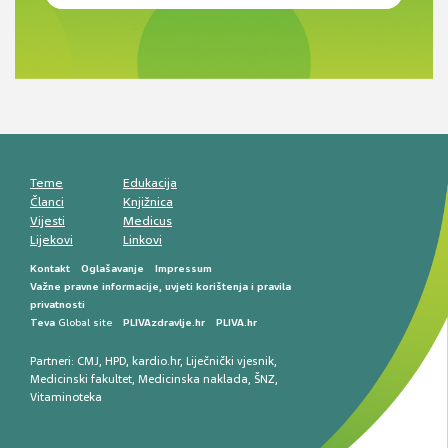
Novi pogled na migrenu: komorbiditeti, spolne
razlike i nove terapije
Antikoagulansi u ljekarničkoj praksi –
komunikacija, adherencija i sigurnost
Muško urološko zdravlje: od funkcionalnih
smetnji do rane onkološke dijagnostike
Mentalno zdravlje muškaraca: skriveni rizici i
kliničke posljedice
Životni stil i kardiovaskularno zdravlje
muškaraca
Teme
Edukacija
Članci
Knjižnica
Vijesti
Medicus
Lijekovi
Linkovi
Kontakt
Oglašavanje
Impressum
Važne pravne informacije, uvjeti korištenja i pravila
privatnosti
Teva
Global site
PLIVAzdravlje.hr
PLIVA.hr
Partneri:
CMJ
,
HPD
,
kardio.hr
,
Liječnički vjesnik
,
Medicinski fakultet
,
Medicinska naklada
,
ŠNZ
,
Vitaminoteka