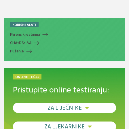
KORISNI ALATI
Klirens kreatinina
CHA
DS
-VA
2
2
Pušenje
ONLINE TEČAJ
Pristupite online testiranju:
ZA LIJEČNIKE
Debljina - od prevencije do personalizirane
ZA LJEKARNIKE
terapije