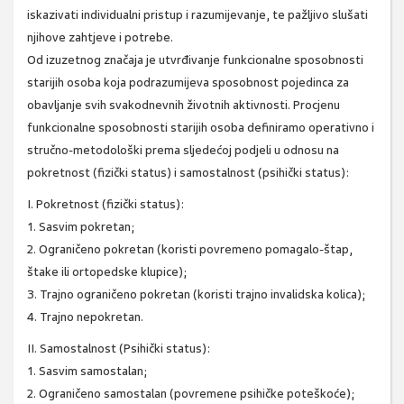
iskazivati individualni pristup i razumijevanje, te pažljivo slušati
njihove zahtjeve i potrebe.
Od izuzetnog značaja je utvrđivanje funkcionalne sposobnosti
starijih osoba koja podrazumijeva sposobnost pojedinca za
obavljanje svih svakodnevnih životnih aktivnosti. Procjenu
funkcionalne sposobnosti starijih osoba definiramo operativno i
stručno-metodološki prema sljedećoj podjeli u odnosu na
pokretnost (fizički status) i samostalnost (psihički status):
I. Pokretnost (fizički status):
1. Sasvim pokretan;
2. Ograničeno pokretan (koristi povremeno pomagalo-štap,
štake ili ortopedske klupice);
3. Trajno ograničeno pokretan (koristi trajno invalidska kolica);
4. Trajno nepokretan.
II. Samostalnost (Psihički status):
1. Sasvim samostalan;
2. Ograničeno samostalan (povremene psihičke poteškoće);