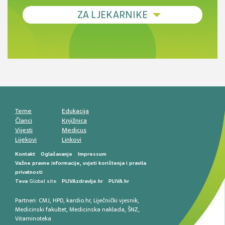
Debljina - od prevencije do personalizirane
ZA LJEKARNIKE
terapije
Novi pogled na migrenu: komorbiditeti, spolne
razlike i nove terapije
Antikoagulansi u ljekarničkoj praksi –
komunikacija, adherencija i sigurnost
Muško urološko zdravlje: od funkcionalnih
smetnji do rane onkološke dijagnostike
Mentalno zdravlje muškaraca: skriveni rizici i
kliničke posljedice
Životni stil i kardiovaskularno zdravlje
muškaraca
Teme
Edukacija
Članci
Knjižnica
Vijesti
Medicus
Lijekovi
Linkovi
Kontakt
Oglašavanje
Impressum
Važne pravne informacije, uvjeti korištenja i pravila
privatnosti
Teva
Global site
PLIVAzdravlje.hr
PLIVA.hr
Partneri:
CMJ
,
HPD
,
kardio.hr
,
Liječnički vjesnik
,
Medicinski fakultet
,
Medicinska naklada
,
ŠNZ
,
Vitaminoteka