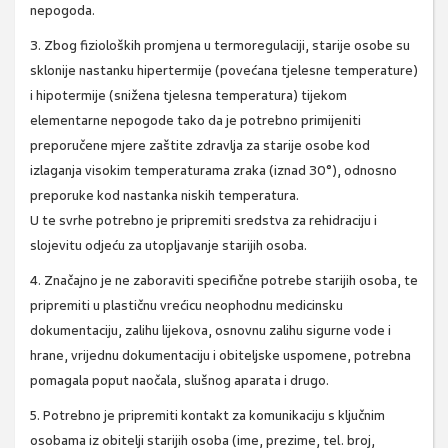
nepogoda.
3. Zbog fizioloških promjena u termoregulaciji, starije osobe su
sklonije nastanku hipertermije (povećana tjelesne temperature)
i hipotermije (snižena tjelesna temperatura) tijekom
elementarne nepogode tako da je potrebno primijeniti
preporučene mjere zaštite zdravlja za starije osobe kod
izlaganja visokim temperaturama zraka (iznad 30°), odnosno
preporuke kod nastanka niskih temperatura.
U te svrhe potrebno je pripremiti sredstva za rehidraciju i
slojevitu odjeću za utopljavanje starijih osoba.
4. Značajno je ne zaboraviti specifične potrebe starijih osoba, te
pripremiti u plastičnu vrećicu neophodnu medicinsku
dokumentaciju, zalihu lijekova, osnovnu zalihu sigurne vode i
hrane, vrijednu dokumentaciju i obiteljske uspomene, potrebna
pomagala poput naočala, slušnog aparata i drugo.
5. Potrebno je pripremiti kontakt za komunikaciju s ključnim
osobama iz obitelji starijih osoba (ime, prezime, tel. broj,