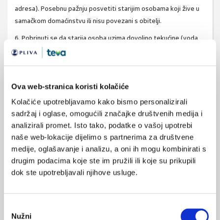
adresa). Posebnu pažnju posvetiti starijim osobama koji žive u
samačkom domaćinstvu ili nisu povezani s obitelji.
6. Pobrinuti se da starija osoba uzima dovoljno tekućine (voda,
čaj, juha) - do 2 litre, pravilno se hrani, primijeniti osam
prehrambenih pravila za starije osobe uz ograničenje unosa "5"
B u hrani (soli, šećera, bijelog brašna, bijele masti, te bijele riže).
Ova web-stranica koristi kolačiće
7. Održavati redovitu osobnu i okolišnu higijenu, uz obvezno
Kolačiće upotrebljavamo kako bismo personalizirali
učestalije pranje ruku.
sadržaj i oglase, omogućili značajke društvenih medija i
8. Potrebno je razraditi plan o zbrinjavanju domaćih životinja i
analizirali promet. Isto tako, podatke o vašoj upotrebi
kućnih ljubimaca o kojima starija osoba brine, uz njezin aktivan
naše web-lokacije dijelimo s partnerima za društvene
pristup.
medije, oglašavanje i analizu, a oni ih mogu kombinirati s
drugim podacima koje ste im pružili ili koje su prikupili
9. Organizirati skupinu potpore (obitelji, prijatelja, susjeda,
dok ste upotrebljavali njihove usluge.
vjerske institucije) u cilju prilagodbe na novonastalu situaciju, te
održavati stalnu fizičku pokretljivost i stalnu psihičku aktivnost
starije osobe.
Odabir
Nužni
10. Procijeniti potrebu starije osobe za stručnom psihološkom,
pristanka