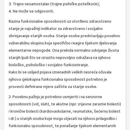
3. Trajno nesamostalan (trajne psihičke poteškoće);
4. Ne može se odgovoriti.
Razina funkcionalne sposobnosti uz utvrđeno zdravstveno
stanje je najvažniji indikator za zdravstveno i socijalno
zbrinjavanje starijih osoba. Starije osobe predstavljaju posebno
vulnerabilnu skupinu koja specifično reagira tijekom djelovanja
elementarne nepogode. Ona prekida normalno odvijanje života
starijih ljudi što se izrazito nepovoljno odražava na njihovo
biološko, psihološko i socijalno funkcioniranje.
Kako bi se uslijed pojava iznenadnih velikih nesreća očuvala
njihova cjelokupna funkcionalna sposobnost potrebno je
provesti definirane mjere zaštite za starije osobe.
2. Posebnu pažnju je potrebno usmjeriti i na senzorne
sposobnosti (vid, sluh), te akutne (npr. crijevne zarazne bolesti)
i kronične bolesti (kardiovaskularne, reumatske, šećernu bolest
i dr.) u starijih osoba koje mogu utjecati na njihovu prilagodbu i
funkcionalnu sposobnost, te ponašanje tijekom elementarnih