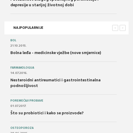
depresije u starijoj životnoj dobi
NAJPOPULARNIJE
<
>
BOL
21.10.2015.
Bolna leđa - medicinske vježbe (nove smjernice)
FARMAKOLOGIJA
14.07.2016.
Nesteroidni antireumatici i gastrointestinalna
podnošljivost
POREMEĆAJI PROBAVE
01.07.2017.
Što su probiotici i kako se proizvode?
OSTEOPOROZA