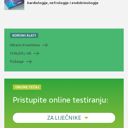
kardiologije, nefrologije i endokrinologije
KORISNI ALATI
Klirens kreatinina
CHA
DS
-VA
2
2
Pušenje
ONLINE TEČAJ
Pristupite online testiranju:
ZA LIJEČNIKE