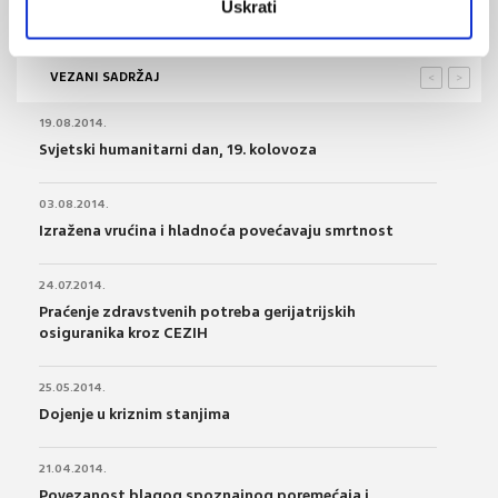
Uskrati
VEZANI SADRŽAJ
<
>
19.08.2014.
Svjetski humanitarni dan, 19. kolovoza
03.08.2014.
Izražena vrućina i hladnoća povećavaju smrtnost
24.07.2014.
Praćenje zdravstvenih potreba gerijatrijskih
osiguranika kroz CEZIH
25.05.2014.
Dojenje u kriznim stanjima
21.04.2014.
Povezanost blagog spoznajnog poremećaja i