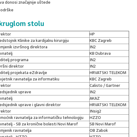
ava donosi značajnije uštede
podrške
okruglom stolu
rektor
HP
edstojnik Klinike za kardijalnu kirurgiju
KBC Zagreb
mjenik izvršnog direktora
IN2
vnatelj
KB Dubrava
ditelj programa
IN2
vršni direktor
IN2
ditelj projekata eZdravlje
HRVATSKI TELEKOM
vjetnik ravnatelja za informatiku
KBC Zagreb
rektor
Calisto / Gartner
edsjednik uprave
IN2
vnatelj
AKAZ
edsjednik uprave i glavni direktor
HRVATSKI TELEKOM
rektor
INsig2
moćnik ravnatelja za informatičku tehnologiju
HZZO
vnatelj - SB za kronične bolesti Novi Marof
SB Novi Marof
mjenik ravnatelja
OB Zabok
vnatelj - HZZO
HZZO