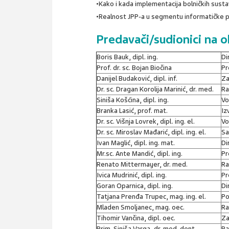
•Kako i kada implementacija bolničkih sust
•Realnost JPP-a u segmentu informatičke 
Predavači/sudionici na 
Boris Bauk, dipl. ing.
Di
Prof. dr. sc. Bojan Biočina
Pr
Danijel Budaković, dipl. inf.
Za
Dr. sc. Dragan Korolija Marinić, dr. med.
Ra
Siniša Košćina, dipl. ing.
Vo
Branka Lasić, prof. mat.
Iz
Dr. sc. Višnja Lovrek, dipl. ing. el.
Vo
Dr. sc. Miroslav Mađarić, dipl. ing. el.
Sa
Ivan Maglić, dipl. ing. mat.
Di
Mr.sc. Ante Mandić, dipl. ing.
Pr
Renato Mittermayer, dr. med.
Ra
Ivica Mudrinić, dipl. ing.
Pr
Goran Oparnica, dipl. ing.
Di
Tatjana Prenđa Trupec, mag. ing. el.
Po
Mladen Smoljanec, mag. oec.
Ra
Tihomir Vančina, dipl. oec.
Za
Prim. Siniša Varga, dr. med. dent.
Ra