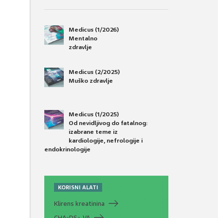
Medicus (1/2026)
Mentalno
zdravlje
Medicus (2/2025)
Muško zdravlje
Medicus (1/2025)
Od nevidljivog do fatalnog:
izabrane teme iz
kardiologije, nefrologije i
endokrinologije
KORISNI ALATI
Klirens kreatinina
CHA
DS
-VA