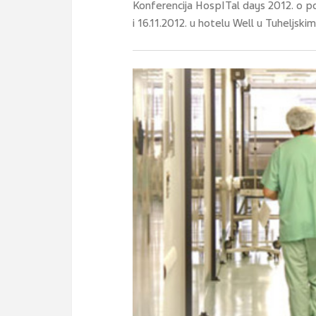
Konferencija HospITal days 2012. o po
i 16.11.2012. u hotelu Well u Tuheljski