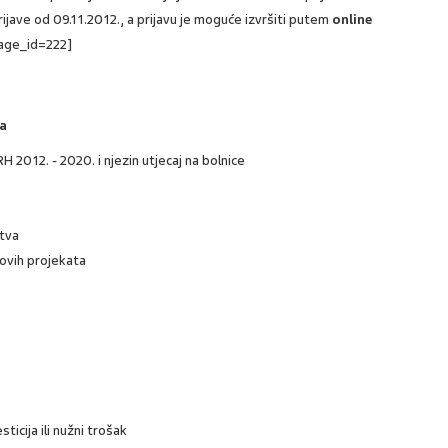
jave od 09.11.2012., a prijavu je moguće izvršiti putem
online
page_id=222]
ta
H 2012. - 2020. i njezin utjecaj na bolnice
stva
novih projekata
ticija ili nužni trošak