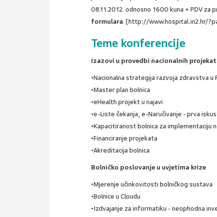
08.11.2012. odnosno 1600 kuna + PDV za pri
formulara
. [http://www.hospital.in2.hr/?
Teme konferencije
Izazovi u provedbi nacionalnih projeka
•Nacionalna strategija razvoja zdravstva u R
•Master plan bolnica
•eHealth projekt u najavi
•e-Liste čekanja, e-Naručivanje - prva isku
•Kapacitiranost bolnica za implementaciju 
•Financiranje projekata
•Akreditacija bolnica
Bolničko poslovanje u uvjetima krize
•Mjerenje učinkovitosti bolničkog sustava
•Bolnice u Cloudu
•Izdvajanje za informatiku - neophodna inves