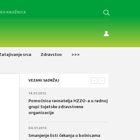
DEO KNJIŽNICA
Zatajivanje srca
Zdravstvo
>>>
VEZANI SADRŽAJ
<
>
14.01.2013.
Pomoćnica ravnatelja HZZO-a u radnoj
grupi Svjetske zdravstvene
organizacije
04.01.2013.
Smanjenje listi čekanja u bolnicama