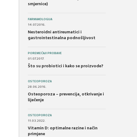
smjernice)
FARMAKOLOGIJA
14.07.2016.
Nesteroidni antireumatici i
gastrointestinalna podnošljivost
POREMEĆAJI PROBAVE
01.07.2017.
Što su probiotici i kako se proizvode?
OSTEOPOROZA
28.06.2016.
Osteoporoza – prevencija, otkrivanje i
liječenje
OSTEOPOROZA
11.03.2022.
Vitamin D: optimalne razine i način
primjene