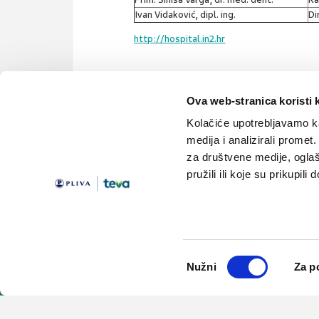
Ivan Vidaković, dipl. ing.
Di
http://hospital.in2.hr
Ova web-stranica koristi 
informatika
informatizacija
e-recept
e-nar
Kolačiće upotrebljavamo ka
medija i analizirali promet
za društvene medije, oglaš
pružili ili koje su prikupili
Teme
Edukacija
Članci
Knjižnica
Vijesti
Medicus
Odabir
Lijekovi
Linkovi
Nužni
Za p
pristanka
© 2001-2026 PLIVA HRVATSKA d.o.o. Sva prava pridržana