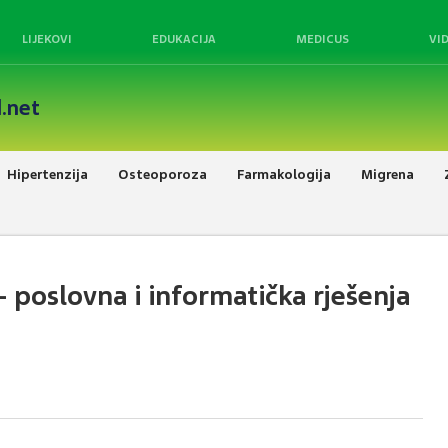
LIJEKOVI
EDUKACIJA
MEDICUS
VI
.net
Hipertenzija
Osteoporoza
Farmakologija
Migrena
– poslovna i informatička rješenja