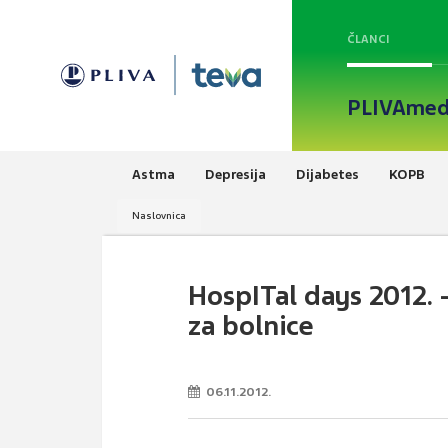
ČLANCI
PLIVAmed
Astma
Depresija
Dijabetes
KOPB
Naslovnica
HospITal days 2012. 
za bolnice
06.11.2012.