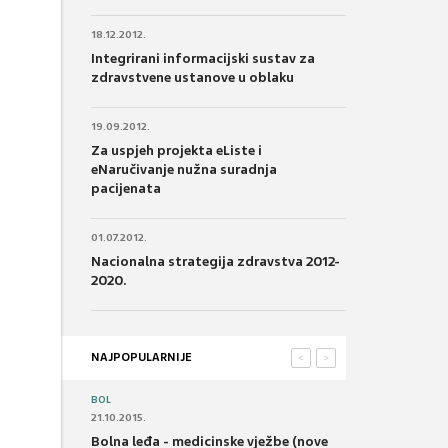
18.12.2012.
Integrirani informacijski sustav za
zdravstvene ustanove u oblaku
19.09.2012.
Za uspjeh projekta eListe i
eNaručivanje nužna suradnja
pacijenata
01.07.2012.
Nacionalna strategija zdravstva 2012-
2020.
NAJPOPULARNIJE
<
>
BOL
21.10.2015.
Bolna leđa - medicinske vježbe (nove