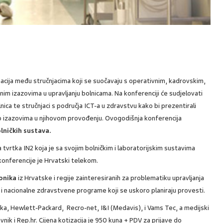
rmacija među stručnjacima koji se suočavaju s operativnim, kadrovskim,
vnim izazovima u upravljanju bolnicama. Na konferenciji će sudjelovati
ica te stručnjaci s područja ICT-a u zdravstvu kako bi prezentirali
i o izazovima u njihovom provođenju. Ovogodišnja konferencija
lničkih sustava.
tvrtka IN2 koja je sa svojim bolničkim i laboratorijskim sustavima
 konferencije je Hrvatski telekom.
onika
iz Hrvatske i regije zainteresiranih za problematiku upravljanja
e i nacionalne zdravstvene programe koji se uskoro planiraju provesti.
a, Hewlett-Packard, Recro-net, I&I (Medavis), i Vams Tec, a medijski
vnik i Rep.hr. Cijena kotizacija je 950 kuna + PDV za prijave do