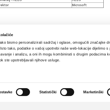
rektor
Microsoft
SVIĐA
POVRA
kolačiće
0
učivanje
MI SE
NA
ko bismo personalizirali sadržaj i oglase, omogućili značajke d
. Isto tako, podatke o vašoj upotrebi naše web-lokacije dijelimo s
avanje i analizu, a oni ih mogu kombinirati s drugim podacima k
 dok ste upotrebljavali njihove usluge.
Kontakt
Oglašavanje
Impressum
Važne pravne informacije, 
Teva
Global site
PLIVAzdravlje.hr
PLIVA.hr
Partneri:
CMJ
,
HPD
,
kardio.hr
,
Liječnički vjesnik
,
Medicinski fa
ostavke
Statistički
Marketinški