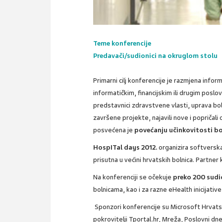
Teme konferencije
Predavači/sudionici na okruglom stolu
Primarni cilj konferencije je razmjena info
informatičkim, financijskim ili drugim poslo
predstavnici zdravstvene vlasti, uprava boln
završene projekte, najavili nove i popričal
posvećena je
povećanju učinkovitosti bo
HospITal days 2012.
organizira softverska 
prisutna u većini hrvatskih bolnica. Partner
Na konferenciji se očekuje
preko 200 sudi
bolnicama, kao i za razne eHealth inicijativ
Sponzori konferencije su Microsoft Hrvatsk
pokrovitelji Tportal.hr, Mreža, Poslovni dne