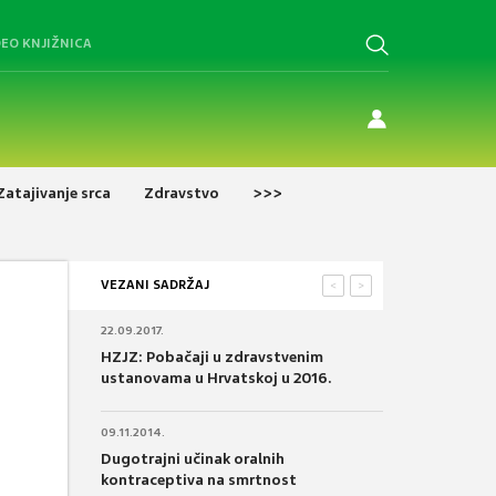
DEO KNJIŽNICA
Zatajivanje srca
Zdravstvo
>>>
VEZANI SADRŽAJ
<
>
22.09.2017.
HZJZ: Pobačaji u zdravstvenim
ustanovama u Hrvatskoj u 2016.
09.11.2014.
Dugotrajni učinak oralnih
kontraceptiva na smrtnost