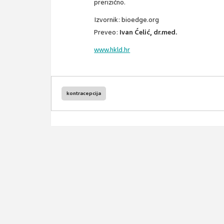
prerizično.
Izvornik: bioedge.org
Preveo:
Ivan Ćelić, dr.med.
www.hkld.hr
kontracepcija