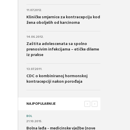
11.07.2012.
Kliničke smjernice za kontracepciju kod
žena oboljelih od karcinoma
14.06.2012.
Zaštita adolescenata sa spolno
prenosivim infekcijama – etičke dileme
iz prakse
13.07.2011.
CDC o kombiniranoj hormonskoj
kontracepciji nakon porođaja
NAJPOPULARNIJE
<
>
BOL
21.10.2015.
Bolna leđa - medicinske vježbe (nove