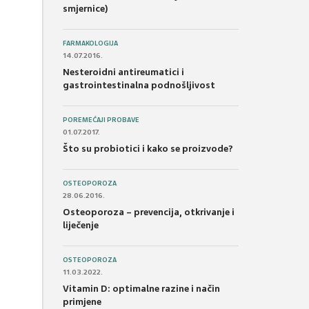
smjernice)
FARMAKOLOGIJA
14.07.2016.
Nesteroidni antireumatici i
gastrointestinalna podnošljivost
POREMEĆAJI PROBAVE
01.07.2017.
Što su probiotici i kako se proizvode?
OSTEOPOROZA
28.06.2016.
Osteoporoza – prevencija, otkrivanje i
liječenje
OSTEOPOROZA
11.03.2022.
Vitamin D: optimalne razine i način
primjene