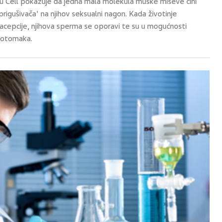
su Cell pokazuje da jedna mala molekula muške miševe čini
rigušivača' na njihov seksualni nagon. Kada životinje
racepcije, njihova sperma se oporavi te su u mogućnosti
 potomaka.