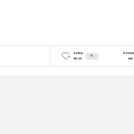
SVIĐA
POVRA
0
MI SE
NA