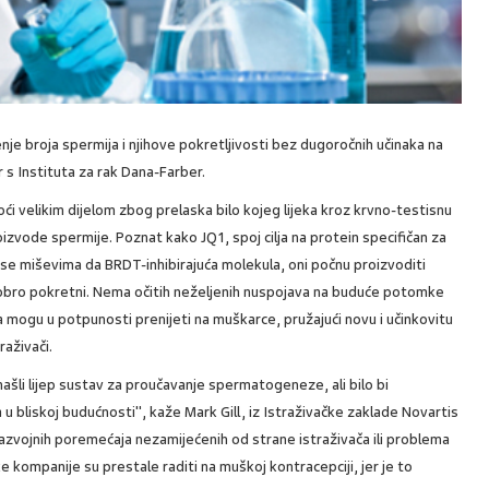
nje broja spermija i njihove pokretljivosti bez dugoročnih učinaka na
 s Instituta za rak Dana-Farber.
oći velikim dijelom zbog prelaska bilo kojeg lijeka kroz krvno-testisnu
oizvode spermije. Poznat kako JQ1, spoj cilja na protein specifičan za
 se miševima da BRDT-inhibirajuća molekula, oni počnu proizvoditi
dobro pokretni. Nema očitih neželjenih nuspojava na buduće potomke
 mogu u potpunosti prenijeti na muškarce, pružajući novu i učinkovitu
raživači.
našli lijep sustav za proučavanje spermatogeneze, ali bilo bi
 u bliskoj budućnosti", kaže Mark Gill, iz Istraživačke zaklade Novartis
 razvojnih poremećaja nezamijećenih od strane istraživača ili problema
ke kompanije su prestale raditi na muškoj kontracepciji, jer je to