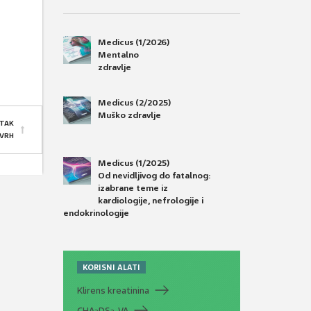
Medicus (1/2026)
Mentalno
zdravlje
Medicus (2/2025)
Muško zdravlje
TAK
 VRH
Medicus (1/2025)
Od nevidljivog do fatalnog:
izabrane teme iz
kardiologije, nefrologije i
endokrinologije
KORISNI ALATI
Klirens kreatinina
CHA
DS
-VA