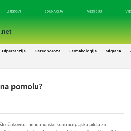
LIJEKOVI
EDUKACIJA
MEDICUS
VI
.net
Hipertenzija
Osteoporoza
Farmakologija
Migrena
 na pomolu?
li učinkovitu i nehormonsku kontracepcijsku pilulu za