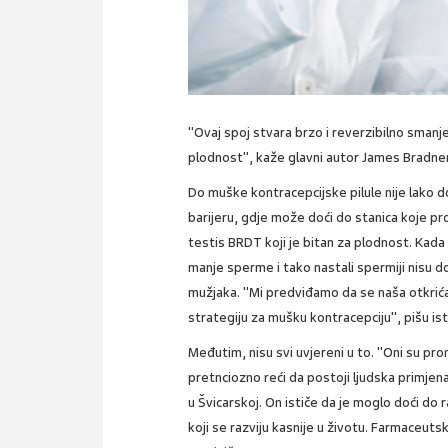
"Ovaj spoj stvara brzo i reverzibilno smanje
plodnost", kaže glavni autor James Bradner
Do muške kontracepcijske pilule nije lako d
barijeru, gdje može doći do stanica koje pr
testis BRDT koji je bitan za plodnost. Kada
manje sperme i tako nastali spermiji nisu 
mužjaka. "Mi predviđamo da se naša otkrića
strategiju za mušku kontracepciju", pišu ist
Međutim, nisu svi uvjereni u to. "Oni su pro
pretnciozno reći da postoji ljudska primjena
u Švicarskoj. On ističe da je moglo doći do
koji se razviju kasnije u životu. Farmaceuts