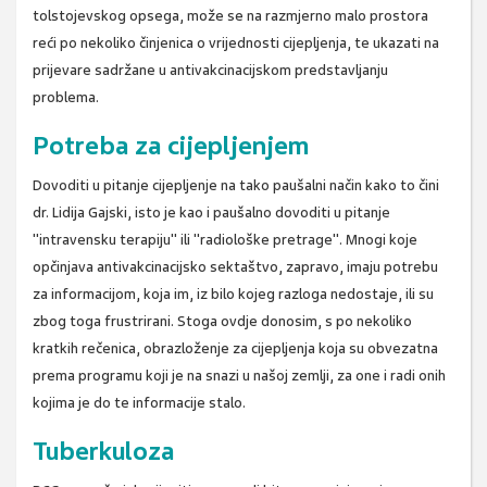
tolstojevskog opsega, može se na razmjerno malo prostora
reći po nekoliko činjenica o vrijednosti cijepljenja, te ukazati na
prijevare sadržane u antivakcinacijskom predstavljanju
problema.
Potreba za cijepljenjem
Dovoditi u pitanje cijepljenje na tako paušalni način kako to čini
dr. Lidija Gajski, isto je kao i paušalno dovoditi u pitanje
"intravensku terapiju" ili "radiološke pretrage". Mnogi koje
opčinjava antivakcinacijsko sektaštvo, zapravo, imaju potrebu
za informacijom, koja im, iz bilo kojeg razloga nedostaje, ili su
zbog toga frustrirani. Stoga ovdje donosim, s po nekoliko
kratkih rečenica, obrazloženje za cijepljenja koja su obvezatna
prema programu koji je na snazi u našoj zemlji, za one i radi onih
kojima je do te informacije stalo.
Tuberkuloza