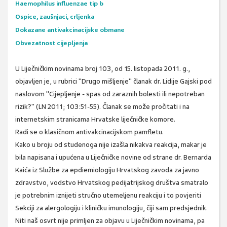
Haemophilus influenzae tip b
Ospice, zaušnjaci, crljenka
Dokazane antivakcinacijske obmane
Obvezatnost cijepljenja
U Liječničkim novinama broj 103, od 15. listopada 2011. g.,
objavljen je, u rubrici "Drugo mišljenje" članak dr. Lidije Gajski pod
naslovom "Cijepljenje - spas od zaraznih bolesti ili nepotreban
rizik?" (LN 2011; 103:51-55). Članak se može pročitati i na
internetskim stranicama Hrvatske liječničke komore.
Radi se o klasičnom antivakcinacijskom pamfletu.
Kako u broju od studenoga nije izašla nikakva reakcija, makar je
bila napisana i upućena u Liječničke novine od strane dr. Bernarda
Kaića iz Službe za epdiemiologiju Hrvatskog zavoda za javno
zdravstvo, vodstvo Hrvatskog pedijatrijskog društva smatralo
je potrebnim iznijeti stručno utemeljenu reakciju i to povjeriti
Sekciji za alergologiju i kliničku imunologiju, čiji sam predsjednik.
Niti naš osvrt nije primljen za objavu u Liječničkim novinama, pa