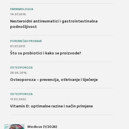
FARMAKOLOGIJA
14.07.2016.
Nesteroidni antireumatici i gastrointestinalna
podnošljivost
POREMEĆAJI PROBAVE
01.07.2017.
Što su probiotici i kako se proizvode?
OSTEOPOROZA
28.06.2016.
Osteoporoza – prevencija, otkrivanje i liječenje
OSTEOPOROZA
11.03.2022.
Vitamin D: optimalne razine i način primjene
Medicus (1/2026)