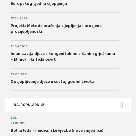
Europskog tjedna cijepljenja
17.04.2019.
Projekt: Metode praćenja cijepljenja i procjena
procijepljenosti
11.04.2018.
Imunizacija djece s kongenitalnim srčanim grješkama
– klinički i kritički osvrt
13.09.2015.
Docjepljivanje djece u šestoj godini života
NAJPOPULARNIJE
<
>
BOL
21.10.2015.
Bolna leđa - medicinske vježbe (nove smjernice)