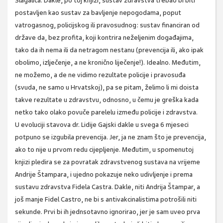
Slagalica. Dakle, po toj knjizi, sustav zdravstva trebao bi biti
postavljen kao sustav za bavljenje nepogodama, poput
vatrogasnog, policijskog ili pravosudnog: sustav financiran od
države da, bez profita, koji kontrira neželjenim događajima,
tako da ih nema ili da netragom nestanu (prevencija ili, ako ipak
obolimo, izlječenje, a ne kronično liječenje!). Idealno. Međutim,
ne možemo, a de ne vidimo rezultate policije i pravosuđa
(svuda, ne samo u Hrvatskoj), pa se pitam, želimo li mi doista
takve rezultate u zdravstvu, odnosno, u čemu je greška kada
netko tako olako povuče parelelu između policije i zdravstva.
U evoluciji stavova dr. Lidije Gajski dakle u svega 6 mjeseci
potpuno se izgubila prevencija. Jer, ja ne znam što je prevencija,
ako to nije u prvom redu cijepljenje. Međutim, u spomenutoj
knjizi pledira se za povratak zdravstvenog sustava na vrijeme
Andrije Štampara, i ujedno pokazuje neko udivljenje i prema
sustavu zdravstva Fidela Castra. Dakle, niti Andrija Štampar, a
još manje Fidel Castro, ne bi s antivakcinalistima potrošili niti
sekunde. Prvi bi ih jednsotavno ignorirao, jer je sam uveo prva