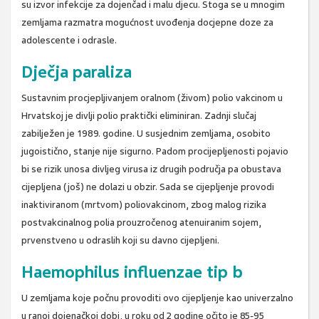
su izvor infekcije za dojenčad i malu djecu. Stoga se u mnogim
zemljama razmatra mogućnost uvođenja docjepne doze za
adolescente i odrasle.
Dječja paraliza
Sustavnim procjepljivanjem oralnom (živom) polio vakcinom u
Hrvatskoj je divlji polio praktički eliminiran. Zadnji slučaj
zabilježen je 1989. godine. U susjednim zemljama, osobito
jugoistično, stanje nije sigurno. Padom procijepljenosti pojavio
bi se rizik unosa divljeg virusa iz drugih područja pa obustava
cijepljena (još) ne dolazi u obzir. Sada se cijepljenje provodi
inaktiviranom (mrtvom) poliovakcinom, zbog malog rizika
postvakcinalnog polia prouzročenog atenuiranim sojem,
prvenstveno u odraslih koji su davno cijepljeni.
Haemophilus influenzae tip b
U zemljama koje počnu provoditi ovo cijepljenje kao univerzalno
u ranoj dojenačkoj dobi, u roku od 2 godine očito je 85-95