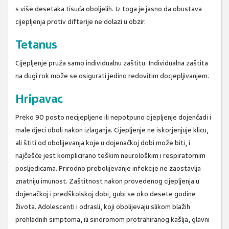
s više desetaka tisuća oboljelih. Iz toga je jasno da obustava
cijepljenja protiv difterije ne dolazi u obzir.
Tetanus
Cijepljenje pruža samo individualnu zaštitu. Individualna zaštita
na dugi rok može se osigurati jedino redovitim docjepljivanjem.
Hripavac
Preko 90 posto necijepljene ili nepotpuno cijepljenje dojenčadi i
male djeci oboli nakon izlaganja. Cijepljenje ne iskorjenjuje klicu,
ali štiti od obolijevanja koje u dojenačkoj dobi može biti, i
najčešće jest komplicirano teškim neurološkim i respiratornim
posljedicama. Prirodno prebolijevanje infekcije ne zaostavlja
znatniju imunost. Zaštitnost nakon provedenog cijepljenja u
dojenačkoj i predškolskoj dobi, gubi se oko desete godine
života. Adolescenti i odrasli, koji obolijevaju slikom blažih
prehladnih simptoma, ili sindromom protrahiranog kašlja, glavni