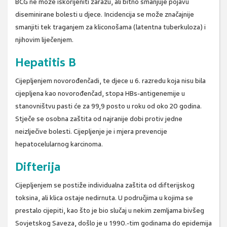
BCG ne može iskorijeniti zarazu, ali bitno smanjuje pojavu
diseminirane bolesti u djece. Incidencija se može značajnije
smanjiti tek traganjem za kliconošama (latentna tuberkuloza) i
njihovim liječenjem.
Hepatitis B
Cijepljenjem novorođenčadi, te djece u 6. razredu koja nisu bila
cijepljena kao novorođenčad, stopa HBs-antigenemije u
stanovništvu pasti će za 99,9 posto u roku od oko 20 godina.
Stječe se osobna zaštita od najranije dobi protiv jedne
neizlječive bolesti. Cijepljenje je i mjera prevencije
hepatocelularnog karcinoma.
Difterija
Cijepljenjem se postiže individualna zaštita od difterijskog
toksina, ali klica ostaje nedirnuta. U područjima u kojima se
prestalo cijepiti, kao što je bio slučaj u nekim zemljama bivšeg
Sovjetskog Saveza, došlo je u 1990.-tim godinama do epidemija