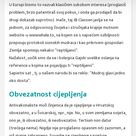
U Europi bismo to nazvali klasičnim sukobom interesa (proglasiš
problem, brzo patentiraš svoj pokus, i onda ga prodaješ da bi
drugi dokazali suprotno). Inače, taj JB Classen javlja se na
jednom, za odgovornog čovjeka i stručnjaka krajnje mutnom
website-u www.whale.to, na kojem se s najvećom ozbiljnosti
prepisuju protokoli sionskih mudraca i kao prikriveni gospodari
Zemlje spominju nekakvi "reptilijanci".
Nažalost, uočili smo da se i kolegica Gajski uvelike oslanja na
reference u kojima se pojavljuju ti "reptilijanci".
Sapietni sat , tj. u našem narodu bi se reklo: "Mudroj glavi jedno
oko dosta".
Obvezatnost cijepljenja
Antivakcinaliste muči činjenica da je cijepljenje u Hrvatskoj
obvezatno, a u Švicarskoj, npr., nije. No, u svim zemljama svijeta,
ono je, ili obvezatno, ili neobvezatno. Tertium non datur
(trećega nema). Nigdje nije proglašeno opasnim niti zazornim, a
još manje zabranjeno. Svugdje se cijepljenje savjetuje,