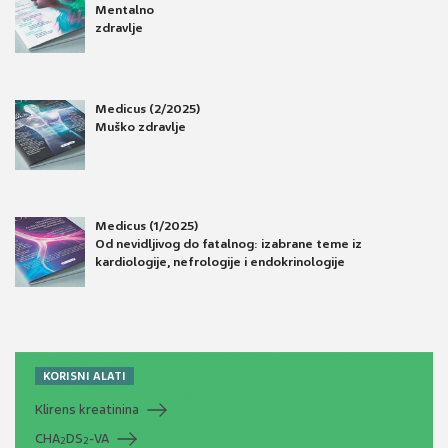
Mentalno
zdravlje
Medicus (2/2025)
Muško zdravlje
Medicus (1/2025)
Od nevidljivog do fatalnog: izabrane teme iz
kardiologije, nefrologije i endokrinologije
KORISNI ALATI
Klirens kreatinina
CHA
DS
-VA
2
2