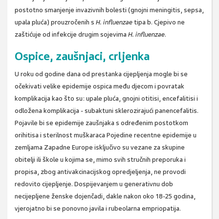
postotno smanjenje invazivnih bolesti (gnojni meningitis, sepsa,
upala pluća) prouzročenih s
H. influenzae
tipa b. Cjepivo ne
zaštićuje od infekcije drugim sojevima
H. influenzae
.
Ospice, zaušnjaci, crljenka
U roku od godine dana od prestanka cijepljenja mogle bi se
očekivati velike epidemije ospica među djecom i povratak
komplikacija kao što su: upale pluća, gnojni otitisi, encefalitisi i
odložena komplikacija - subaktuni sklerozirajući panencefalitis.
Pojavile bi se epidemije zaušnjaka s određenim postotkom
orihitisa i sterilnost muškaraca Pojedine recentne epidemije u
zemljama Zapadne Europe isključivo su vezane za skupine
obitelji ili škole u kojima se, mimo svih stručnih preporuka i
propisa, zbog antivakcinacijskog opredjeljenja, ne provodi
redovito cijepljenje. Dospijevanjem u generativnu dob
necijepljene ženske dojenčadi, dakle nakon oko 18-25 godina,
vjerojatno bi se ponovno javila i rubeolarna empriopatija.