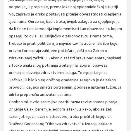
pogoduje, ili propisuje, prema lokalnoj epidemiološkoj situaciji.
No, zapravo je drsko postavljati pitanje obvezatnosti cijepljenja
liječnicima. Oni će se, kao struka, uvijek zalagati za cijepljenje, a
da li će se ta intervencija implementirati kao obavezna, i u kojem
opsegu, to ovisi, ali, isključivo o zakonodavcu. Prema tome,
trebalo bi pitati političare, a najviše tzv. "stručne" službe koje
pravno formuliraju zahtjeve političara, zašto su Zakon o
zdravstvenoj zaštiti, i Zakon o zaštiti prava pacijenata, napisani
s toliko unakrsnog potiranja u pitanjima izbora i obaveza
primanja i davanja zdravstvenih usluga. To nije pitanje za
liječnika, ili bilo kojeg običnog građanina. Njegovo je da zakon
provodi, i da, ako smatra potrebnim, podnese ustavnu tužbu. Ja
bih to preporučio antivakcinalistima.
Osobno mi je vrlo zanimljivo pratiti razna revlucionarna pitanja.
Dr. Lidija Gajski barem je jednom istaknula kako, ako se želi
razumjeti njezin stav o zdravstvu, treba pročitati knjigu dr.
Dražena Gorjanskog "Obnova zdravstva" u izdanju zaklade