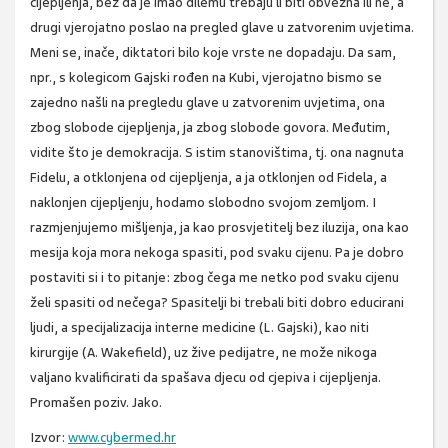
cijepljenja, bez da je imao dilemu trebaju li biti obvezna ili ne, a
drugi vjerojatno poslao na pregled glave u zatvorenim uvjetima.
Meni se, inače, diktatori bilo koje vrste ne dopadaju. Da sam,
npr., s kolegicom Gajski rođen na Kubi, vjerojatno bismo se
zajedno našli na pregledu glave u zatvorenim uvjetima, ona
zbog slobode cijepljenja, ja zbog slobode govora. Međutim,
vidite što je demokracija. S istim stanovištima, tj. ona nagnuta
Fidelu, a otklonjena od cijepljenja, a ja otklonjen od Fidela, a
naklonjen cijepljenju, hodamo slobodno svojom zemljom. I
razmjenjujemo mišljenja, ja kao prosvjetitelj bez iluzija, ona kao
mesija koja mora nekoga spasiti, pod svaku cijenu. Pa je dobro
postaviti si i to pitanje: zbog čega me netko pod svaku cijenu
želi spasiti od nečega? Spasitelji bi trebali biti dobro educirani
ljudi, a specijalizacija interne medicine (L. Gajski), kao niti
kirurgije (A. Wakefield), uz žive pedijatre, ne može nikoga
valjano kvalificirati da spašava djecu od cjepiva i cijepljenja.
Promašen poziv. Jako.
Izvor:
www.cybermed.hr