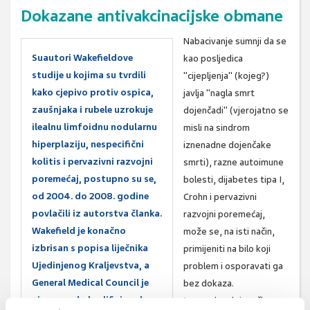
Dokazane antivakcinacijske obmane
Nabacivanje sumnji da se
Suautori Wakefieldove
kao posljedica
studije u kojima su tvrdili
"cijepljenja" (kojeg?)
kako cjepivo protiv ospica,
javlja "nagla smrt
zaušnjaka i rubele uzrokuje
dojenčadi" (vjerojatno se
ilealnu limfoidnu nodularnu
misli na sindrom
hiperplaziju, nespecifični
iznenadne dojenčake
kolitis i pervazivni razvojni
smrti), razne autoimune
poremećaj, postupno su se,
bolesti, dijabetes tipa I,
od 2004. do 2008. godine
Crohn i pervazivni
povlačili iz autorstva članka.
razvojni poremećaj,
Wakefield je konačno
može se, na isti način,
izbrisan s popisa liječnika
primijeniti na bilo koji
Ujedinjenog Kraljevstva, a
problem i osporavati ga
General Medical Council je
bez dokaza.
njegov rad okvalificirao kao
Iznenadna dojenačka