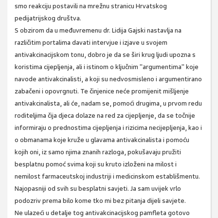
smo reakciju postavili na mrežnu stranicu Hrvatskog
pedijatrijskog društva.
S obzirom da u međuvremenu dr. Lidija Gajski nastavlja na
različitim portalima davati intervjue i izjave u svojem
antivakcinacijskom tonu, dobro je da se širi krug ljudi upozna s
koristima cijepljenja, ali i istinom o ključnim "argumentima" koje
navode antivakcinalisti, a koji su nedvosmisleno i argumentirano
zabačeni i opovrgnuti. Te činjenice neće promijenit mišljenje
antivakcinalista, ali će, nadam se, pomoći drugima, u prvom redu
roditeljima čija djeca dolaze na red za cijepljenje, da se točnije
informiraju o prednostima cijepljenja i rizicima necijepljenja, kao i
o obmanama koje kruže u glavama antivakcinalista i pomoću
kojih oni, iz samo njima znanih razloga, pokušavaju pružiti
besplatnu pomoć svima koji su kruto izloženi na milost i
nemilost farmaceutskoj industriji i medicinskom establišmentu.
Najopasniji od svih su besplatni savjeti. Ja sam uvijek vrlo
podozriv prema bilo kome tko mi bez pitanja dijeli savjete.
Ne ulazeći u detalje tog antivakcinacijskog pamfleta gotovo