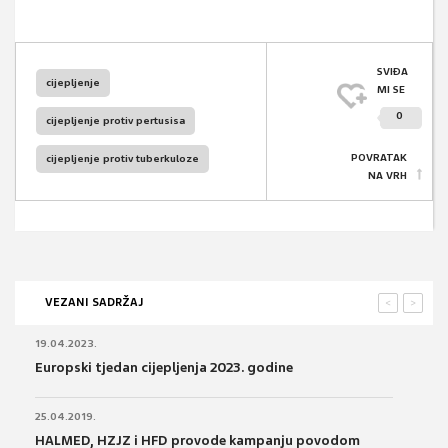
SVIĐA
cijepljenje
MI SE
0
cijepljenje protiv pertusisa
POVRATAK
cijepljenje protiv tuberkuloze
NA VRH
VEZANI SADRŽAJ
<
>
19.04.2023.
Europski tjedan cijepljenja 2023. godine
25.04.2019.
HALMED, HZJZ i HFD provode kampanju povodom