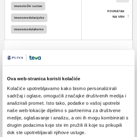
imunološki sustav
POVRATAK
NA VRH
imunomodulacijsko
imunomodulatorno
VEZANI SADRŽAJ
<
>
Ova web-stranica koristi kolačiće
20.02.2015.
Kolačiće upotrebljavamo kako bismo personalizirali
Ima li anestetik sevofluran protuupalni učinak?
sadržaj i oglase, omogućili značajke društvenih medija i
analizirali promet. Isto tako, podatke o vašoj upotrebi
02.10.2014.
naše web-lokacije dijelimo s partnerima za društvene
ANCA vaskulitisi
medije, oglašavanje i analizu, a oni ih mogu kombinirati s
drugim podacima koje ste im pružili ili koje su prikupili
10.09.2014.
dok ste upotrebljavali njihove usluge.
Simpozij: Holistički pristup liječenju sepse