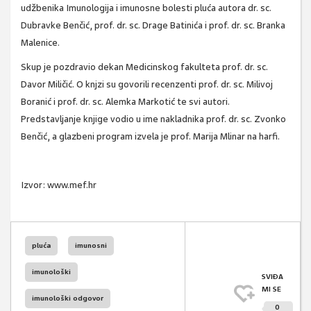
udžbenika Imunologija i imunosne bolesti pluća autora dr. sc.
Dubravke Benčić, prof. dr. sc. Drage Batinića i prof. dr. sc. Branka
Malenice.
Skup je pozdravio dekan Medicinskog fakulteta prof. dr. sc.
Davor Miličić. O knjzi su govorili recenzenti prof. dr. sc. Milivoj
Boranić i prof. dr. sc. Alemka Markotić te svi autori.
Predstavljanje knjige vodio u ime nakladnika prof. dr. sc. Zvonko
Benčić, a glazbeni program izvela je prof. Marija Mlinar na harfi.
Izvor: www.mef.hr
pluća
imunosni
imunološki
SVIĐA
MI SE
imunološki odgovor
0