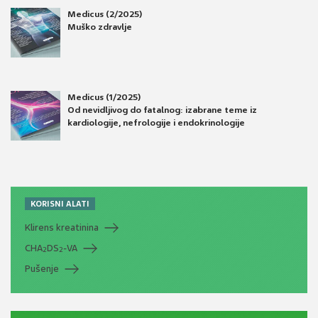
Medicus (2/2025)
Muško zdravlje
Medicus (1/2025)
Od nevidljivog do fatalnog: izabrane teme iz
kardiologije, nefrologije i endokrinologije
KORISNI ALATI
Klirens kreatinina
CHA
DS
-VA
2
2
Pušenje