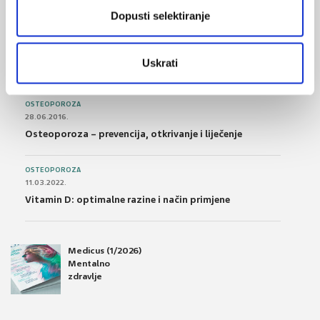
podnošljivost
Dopusti selektiranje
POREMEĆAJI PROBAVE
01.07.2017.
Uskrati
Što su probiotici i kako se proizvode?
OSTEOPOROZA
28.06.2016.
Osteoporoza – prevencija, otkrivanje i liječenje
OSTEOPOROZA
11.03.2022.
Vitamin D: optimalne razine i način primjene
Medicus (1/2026)
Mentalno
zdravlje