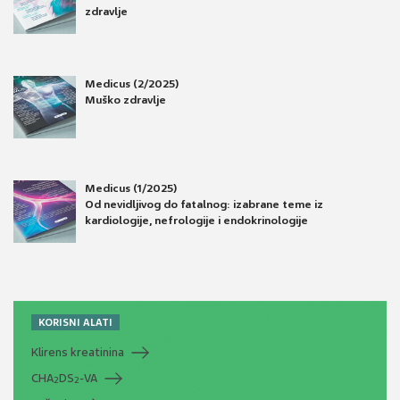
zdravlje
Medicus (2/2025)
Muško zdravlje
Medicus (1/2025)
Od nevidljivog do fatalnog: izabrane teme iz
kardiologije, nefrologije i endokrinologije
KORISNI ALATI
Klirens kreatinina
CHA
DS
-VA
2
2