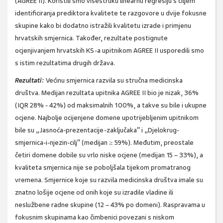
(AGREE II). Koristili smo višestruku linearnu regresiju s ciljem
identificiranja prediktora kvalitete te razgovore u dvije fokusne
skupine kako bi dodatno istražili kvalitetu izrade i primjenu
hrvatskih smjernica. Također, rezultate postignute
ocjenjivanjem hrvatskih KS-a upitnikom AGREE II usporedili smo
s istim rezultatima drugih država.
Rezultati:
Većinu smjernica razvila su stručna medicinska
društva. Medijan rezultata upitnika AGREE II bio je nizak, 36%
(IQR 28% - 42%) od maksimalnih 100%, a takve su bile i ukupne
ocjene. Najbolje ocijenjene domene upotrijebljenim upitnikom
bile su „Jasnoća-prezentacije-zaključaka“ i „Djelokrug-
smjernica-i-njezin-cilj“ (medijan ≥ 59%). Međutim, preostale
četiri domene dobile su vrlo niske ocjene (medijan 15 – 33%), a
kvaliteta smjernica nije se poboljšala tijekom promatranog
vremena. Smjernice koje su razvila medicinska društva imale su
znatno lošije ocjene od onih koje su izradile vladine ili
neslužbene radne skupine (12 – 43% po domeni). Raspravama u
fokusnim skupinama kao čimbenici povezani s niskom