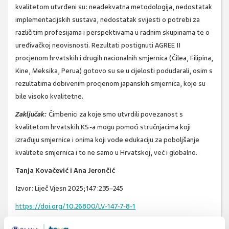
kvalitetom utvrđeni su: neadekvatna metodologija, nedostatak
implementacijskih sustava, nedostatak svijesti o potrebi za
različitim profesijama i perspektivama u radnim skupinama te o
uređivačkoj neovisnosti. Rezultati postignuti AGREE II
procjenom hrvatskih i drugih nacionalnih smjernica (Čilea, Filipina,
Kine, Meksika, Perua) gotovo su se u cijelosti podudarali, osim s
rezultatima dobivenim procjenom japanskih smjernica, koje su
bile visoko kvalitetne.
Zaključak:
Čimbenici za koje smo utvrdili povezanost s
kvalitetom hrvatskih KS-a mogu pomoći stručnjacima koji
izrađuju smjernice i onima koji vode edukaciju za poboljšanje
kvalitete smjernica i to ne samo u Hrvatskoj, već i globalno.
Tanja Kovačević i Ana Jerončić
Izvor: Liječ Vjesn 2025;147:235–245
https://doi.org/10.26800/LV-147-7-8-1