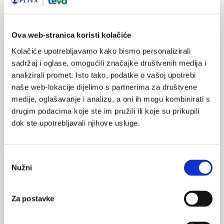
SVIĐA
društvo
upitnik
MI SE
Ova web-stranica koristi kolačiće
0
kliničke smjernice
Kolačiće upotrebljavamo kako bismo personalizirali
sadržaj i oglase, omogućili značajke društvenih medija i
POVRATAK
radna skupina
NA VRH
analizirali promet. Isto tako, podatke o vašoj upotrebi
naše web-lokacije dijelimo s partnerima za društvene
medije, oglašavanje i analizu, a oni ih mogu kombinirati s
drugim podacima koje ste im pružili ili koje su prikupili
dok ste upotrebljavali njihove usluge.
VEZANI SADRŽAJ
<
>
15.04.2025.
Odabir
Umjetna inteligencija u modernom digitalnom
Nužni
pristanka
zdravstvu
Za postavke
14.02.2025.
Nove smjernice redefiniraju pretilost