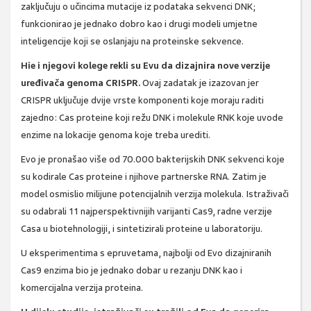
zaključuju o učincima mutacije iz podataka sekvenci DNK;
funkcionirao je jednako dobro kao i drugi modeli umjetne
inteligencije koji se oslanjaju na proteinske sekvence.
Hie i njegovi kolege rekli su Evu da dizajnira nove verzije
uređivača genoma CRISPR.
Ovaj zadatak je izazovan jer
CRISPR uključuje dvije vrste komponenti koje moraju raditi
zajedno: Cas proteine koji režu DNK i molekule RNK koje uvode
enzime na lokacije genoma koje treba urediti.
Evo je pronašao više od 70.000 bakterijskih DNK sekvenci koje
su kodirale Cas proteine i njihove partnerske RNA. Zatim je
model osmislio milijune potencijalnih verzija molekula. Istraživači
su odabrali 11 najperspektivnijih varijanti Cas9, radne verzije
Casa u biotehnologiji, i sintetizirali proteine u laboratoriju.
U eksperimentima s epruvetama, najbolji od Evo dizajniranih
Cas9 enzima bio je jednako dobar u rezanju DNK kao i
komercijalna verzija proteina.