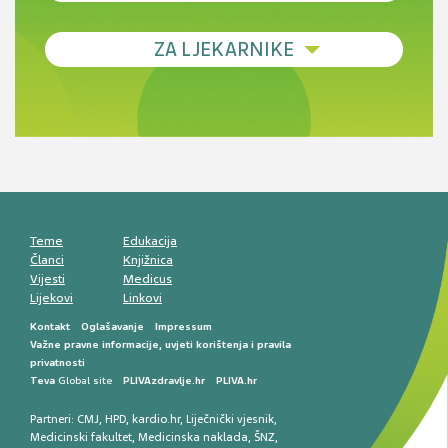
Debljina - od prevencije do personalizirane
ZA LJEKARNIKE
terapije
Novi pogled na migrenu: komorbiditeti, spolne
razlike i nove terapije
Antikoagulansi u ljekarničkoj praksi –
komunikacija, adherencija i sigurnost
Muško urološko zdravlje: od funkcionalnih
smetnji do rane onkološke dijagnostike
Mentalno zdravlje muškaraca: skriveni rizici i
kliničke posljedice
Životni stil i kardiovaskularno zdravlje
muškaraca
Teme
Edukacija
Članci
Knjižnica
Vijesti
Medicus
Lijekovi
Linkovi
Kontakt
Oglašavanje
Impressum
Važne pravne informacije, uvjeti korištenja i pravila
privatnosti
Teva
Global site
PLIVAzdravlje.hr
PLIVA.hr
Partneri:
CMJ
,
HPD
,
kardio.hr
,
Liječnički vjesnik
,
Medicinski fakultet
,
Medicinska naklada
,
ŠNZ
,