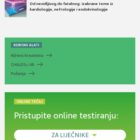
Od nevidljivog do fatalnog: izabrane teme iz
kardiologije, nefrologije i endokrinologije
KORISNI ALATI
Klirens kreatinina
CHA
DS
-VA
2
2
Pušenje
ONLINE TEČAJ
Pristupite online testiranju:
ZA LIJEČNIKE