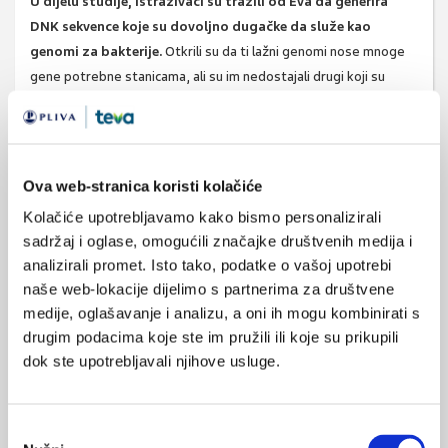
U dijelu studije, istraživači su tražili od Eva da generira
DNK sekvence koje su dovoljno dugačke da služe kao
genomi za bakterije.
Otkrili su da ti lažni genomi nose mnoge
gene potrebne stanicama, ali su im nedostajali drugi koji su
potrebni. Ipak, Hie vjeruje da bi rezultati mogli biti korak prema
sintetskim genomima koje je dizajnirala umjetna inteligencija.
Izvor:
Science.2024Nov15;386(6723):eado9336. doi:
Ova web-stranica koristi kolačiće
10.1126/science.ado9336
.
Kolačiće upotrebljavamo kako bismo personalizirali
sadržaj i oglase, omogućili značajke društvenih medija i
analizirali promet. Isto tako, podatke o vašoj upotrebi
SVIĐA
MI SE
naše web-lokacije dijelimo s partnerima za društvene
umjetna inteligencija
medije, oglašavanje i analizu, a oni ih mogu kombinirati s
1
drugim podacima koje ste im pružili ili koje su prikupili
genom
proteini
dna
POVRATAK
dok ste upotrebljavali njihove usluge.
NA VRH
Odabir