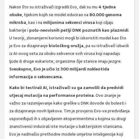
Nakon što su istraživači izgradili Evo, dali su mu
4 tjedna
obuke
, tijekom kojih se model educirao na
80.000 genoma
mikroba
, kao i na
milijunima sekvenci virusa
koji ciljaju
bakterije i
polu-neovisnih petlji DNK poznatih kao plazmidi
.
U teoriji, zlonamjerni korisnici mogli bi iskoristiti model kao što
je Evo za dizajniranje
biološkog oružja
, pa su istraživači izbacili
iz AI-ovog seta za obuku sekvence svih virusa koji napadaju
ljude ili druge eukariote, organizme čije stanice imaju jezgre.
Sveukupno, Evo je učio iz 300 milijardi nukleotida
informacija o sekvencama.
Kako bi testirali AI, istraživači su ga zamolili da predvidi
utjecaj mutacija na performanse proteina.
Ovo znanje je
važno za razumijevanje kako greške u DNK dovode do bolesti i
za dizajniranje novih lijekova. Tim je provjerio Evo-va predviđanja
uspoređujući ih s objavljenim eksperimentima u kojima su drugi
znanstvenici inducirali iste mutacije u bakterijskim stanicama.
Evo je nadmašio prethodne modele umjetne inteligencije koji