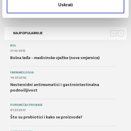
Uskrati
Pomoću napredne tehnologije sekvenciranja otkriveni
najmračniji dijelovi genoma
NAJPOPULARNIJE
<
>
BOL
21.10.2015.
Bolna leđa - medicinske vježbe (nove smjernice)
FARMAKOLOGIJA
14.07.2016.
Nesteroidni antireumatici i gastrointestinalna
podnošljivost
POREMEĆAJI PROBAVE
01.07.2017.
Što su probiotici i kako se proizvode?