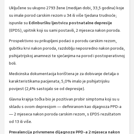
Uključene su ukupno 2793 žene (medijan dobi, 33,5 godina) koje
su imale porod carskim rezom u 34 ili više tjedana trudnoće;
ispunile su
Edinburšku ljestvicu postnatalne depresije
(EPDS), upitnik koji su sami postavili, 2 mjeseca nakon poroda.
Prospektivno su prikupljeni podaci o porodu carskim rezom,
gubitku krvi nakon poroda, razdoblju neposredno nakon poroda,
psihijatrijskoj anamnezi te sjećanjima na porod i postoperativnoj
boli.
Medicinska dokumentacija korištena je za dobivanje detalja o
karakteristikama pacijenata; 5,0% imalo je psihijatrijsku
povijest (2,4% sastojalo se od depresije).
Glavna krajnja točka bio je pozitivan probir simptoma koji su u
skladu s ovom depresijom — definiranom kao dijagnoza PPD-a
— 2 mjeseca nakon poroda carskim rezom, s EPDS rezultatom
od 13 ili više.
Prevalencija privremene dijagnoze PPD-a 2 mjeseca nakon