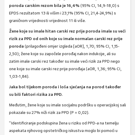
poroda carskim rezom bila je 16,4%
(95% CI, 14,9-18,0) s
EPDS rezultatom 13 ili višim i 23,1% (95% CI, 21,4-24,9%) s
graničnom vrijednosti vrijednost 11 ili više.
Žene koje su imale hitan carski rez prije poroda imale su veći
rizik za PPD od onih koje su imale normalan carski rez prije
poroda
(prilagođeni omjer izgleda [aOR], 1,70; 95% CI, 1,15-
2,50); žene koje su započele porođaj nakon indukcije, ali su
zatim imale carski rez također su imale veći rizik za PPD nego
one koje su imale carski rez prije porođaja (aOR, 1,36; 95% CI,
1,03-1,84).
Jaka bol tijekom poroda i loša sjećanja na porod također
su bili faktori rizika za PPD.
Međutim, žene koje su imale socijalnu podršku u operacijskoj sali
pokazale su 27% niži rizik za PPD (P = 0,02).
"Identificiranje podskupina žena u riziku od PPD-a na temelju
aspekata njihovog opstetričkog iskustva moglo bi pomoći u