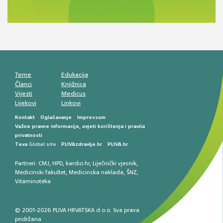
razlike i nove terapije
Antikoagulansi u ljekarničkoj praksi –
komunikacija, adherencija i sigurnost
Muško urološko zdravlje: od funkcionalnih
smetnji do rane onkološke dijagnostike
Mentalno zdravlje muškaraca: skriveni rizici i
kliničke posljedice
Životni stil i kardiovaskularno zdravlje
muškaraca
Teme
Edukacija
Članci
Knjižnica
Vijesti
Medicus
Lijekovi
Linkovi
Kontakt
Oglašavanje
Impressum
Važne pravne informacije, uvjeti korištenja i pravila
privatnosti
Teva
Global site
PLIVAzdravlje.hr
PLIVA.hr
Partneri:
CMJ
,
HPD
,
kardio.hr
,
Liječnički vjesnik
,
Medicinski fakultet
,
Medicinska naklada
,
ŠNZ
,
Vitaminoteka
© 2001-2026 PLIVA HRVATSKA d.o.o. Sva prava
pridržana