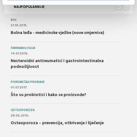
NAJPOPULARNIJE
<
>
BOL
21.10.2015.
Bolna leđa - medicinske vježbe (nove smjernice)
FARMAKOLOGIJA
14.07.2016.
Nesteroidni antireumatici i gastrointestinalna
podnošljivost
POREMEĆAJI PROBAVE
01.07.2017.
Što su probiotici i kako se proizvode?
OSTEOPOROZA
28.06.2016.
Osteoporoza – prevencija, otkrivanje i liječenje