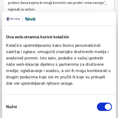
probiru žena kojima bi mogli koristiti rani probir i intervencije",
napisali su autori.
Izvor:
Am J Obstet Gynecol. 2024 Oct 29:S0002-
9378(24)01103-7. doi: 10.1016/j.ajog.2024.10.031.
Ova web-stranica koristi kolačiće
Kolačiće upotrebljavamo kako bismo personalizirali
SVIĐA
postporođajna depresija
sadržaj i oglase, omogućili značajke društvenih medija i
MI SE
analizirali promet. Isto tako, podatke o vašoj upotrebi
0
postpartalna depresija
naše web-lokacije dijelimo s partnerima za društvene
POVRATAK
carski rez
medije, oglašavanje i analizu, a oni ih mogu kombinirati s
NA VRH
drugim podacima koje ste im pružili ili koje su prikupili
dok ste upotrebljavali njihove usluge.
Odabir
Nužni
pristanka
VEZANI SADRŽAJ
<
>