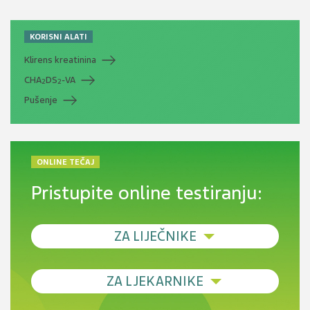
KORISNI ALATI
Klirens kreatinina
CHA
DS
-VA
2
2
Pušenje
ONLINE TEČAJ
Pristupite online testiranju:
ZA LIJEČNIKE
Debljina - od prevencije do personalizirane
ZA LJEKARNIKE
terapije
Novi pogled na migrenu: komorbiditeti, spolne