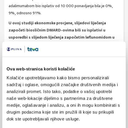
adalimumabom bio isplativ od 10 000 ponavljanja bila je 0%,
9%, odnosno 91%.
U ovoj studiji ekonomske procjene, slijedovi liječenja
započeti biosličnim DMARD-ovima bili su isplativi u
usporedbi s slijedom liječenja započetim leflunomidom u
liječenju pacijenata s RA kod kojih je bilo neuspjeha s
početnim liječenjem metotreksatom.
Ovi rezultati upućuju na
potrebu ažuriranja smjernica kliničkog liječenja za uvođenje
biosimilarnih lijekova odmah nakon neuspjeha metotreksata za
Ova web-stranica koristi kolačiće
bolesnike s RA.
Kolačiće upotrebljavamo kako bismo personalizirali
Izvor:
JAMA Netw Open. 2024 Jun 3;7(6):e2418800. doi:
sadržaj i oglase, omogućili značajke društvenih medija i
10.1001/jamanetworkopen.2024.18800.
analizirali promet. Isto tako, podatke o vašoj upotrebi
naše web-lokacije dijelimo s partnerima za društvene
medije, oglašavanje i analizu, a oni ih mogu kombinirati s
drugim podacima koje ste im pružili ili koje su prikupili
SVIĐA
reumatoidni artritis
dok ste upotrebljavali njihove usluge.
MI SE
1
leflunomid
bioslični lijek