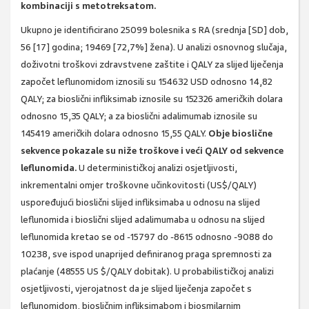
kombinaciji s metotreksatom.
Ukupno je identificirano 25099 bolesnika s RA (srednja [SD] dob,
56 [17] godina; 19469 [72,7%] žena). U analizi osnovnog slučaja,
doživotni troškovi zdravstvene zaštite i QALY za slijed liječenja
započet leflunomidom iznosili su 154632 USD odnosno 14,82
QALY; za bioslični infliksimab iznosile su 152326 američkih dolara
odnosno 15,35 QALY; a za bioslični adalimumab iznosile su
145419 američkih dolara odnosno 15,55 QALY.
Obje bioslične
sekvence pokazale su niže troškove i veći QALY od sekvence
leflunomida.
U determinističkoj analizi osjetljivosti,
inkrementalni omjer troškovne učinkovitosti (US$/QALY)
uspoređujući bioslični slijed infliksimaba u odnosu na slijed
leflunomida i bioslični slijed adalimumaba u odnosu na slijed
leflunomida kretao se od -15797 do -8615 odnosno -9088 do
10238, sve ispod unaprijed definiranog praga spremnosti za
plaćanje (48555 US $/QALY dobitak). U probabilističkoj analizi
osjetljivosti, vjerojatnost da je slijed liječenja započet s
leflunomidom, biosličnim infliksimabom i biosmilarnim