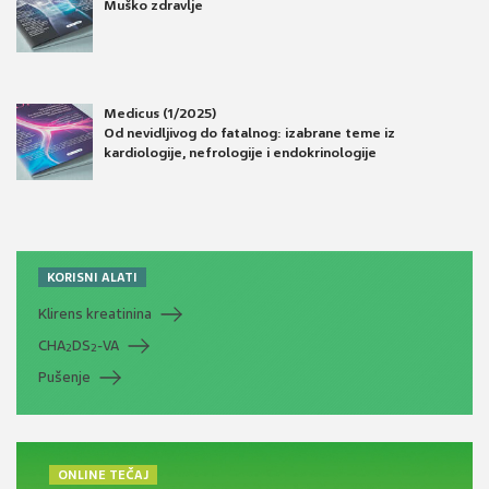
Muško zdravlje
Medicus (1/2025)
Od nevidljivog do fatalnog: izabrane teme iz
kardiologije, nefrologije i endokrinologije
KORISNI ALATI
Klirens kreatinina
CHA
DS
-VA
2
2
Pušenje
ONLINE TEČAJ