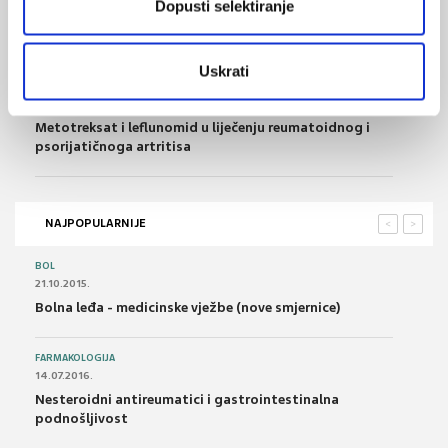
Dopusti selektiranje
13.02.2023.
Reumatoidni artritis - kako nastaje i kako se liječi?
Uskrati
17.10.2022.
Metotreksat i leflunomid u liječenju reumatoidnog i
psorijatičnoga artritisa
NAJPOPULARNIJE
<
>
BOL
21.10.2015.
Bolna leđa - medicinske vježbe (nove smjernice)
FARMAKOLOGIJA
14.07.2016.
Nesteroidni antireumatici i gastrointestinalna
podnošljivost