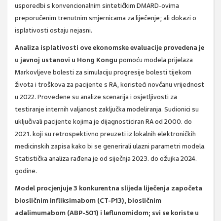
usporedbi s konvencionalnim sintetičkim DMARD-ovima
preporučenim trenutnim smjernicama za liječenje; ali dokazi o
isplativosti ostaju nejasni.
Analiza isplativosti ove ekonomske evaluacije provedena je
u javnoj ustanovi u Hong Kongu
pomoću modela prijelaza
Markovljeve bolesti za simulaciju progresije bolesti tijekom
života i troškova za pacijente s RA, koristeći novčanu vrijednost
u 2022. Provedene su analize scenarija i osjetljivosti za
testiranje internih valjanost zaključka modeliranja. Sudionici su
uključivali pacijente kojima je dijagnosticiran RA od 2000. do
2021. koji su retrospektivno preuzeti iz lokalnih elektroničkih
medicinskih zapisa kako bi se generirali ulazni parametri modela.
Statistička analiza rađena je od siječnja 2023. do ožujka 2024.
godine.
Model procjenjuje 3 konkurentna slijeda liječenja započeta
biosličnim infliksimabom (CT-P13), biosličnim
adalimumabom (ABP-501) i leflunomidom; svi se koriste u