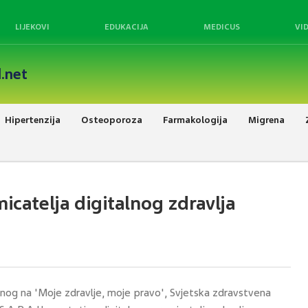
LIJEKOVI
EDUKACIJA
MEDICUS
VI
.net
Hipertenzija
Osteoporoza
Farmakologija
Migrena
icatelja digitalnog zdravlja
anog na 'Moje zdravlje, moje pravo', Svjetska zdravstvena