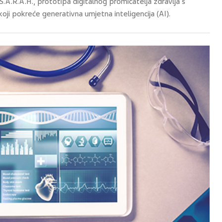
e S.A.R.A.H., prototipa digitalnog promicatelja zdravlja s
i pokreće generativna umjetna inteligencija (AI).