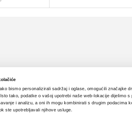
kolačiće
ko bismo personalizirali sadržaj i oglase, omogućili značajke d
. Isto tako, podatke o vašoj upotrebi naše web-lokacije dijelimo s
avanje i analizu, a oni ih mogu kombinirati s drugim podacima k
 dok ste upotrebljavali njihove usluge.
Kontakt
Oglašavanje
Impressum
Važne pravne informacije, 