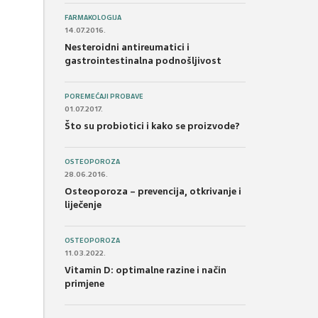
FARMAKOLOGIJA
14.07.2016.
Nesteroidni antireumatici i
gastrointestinalna podnošljivost
POREMEĆAJI PROBAVE
01.07.2017.
Što su probiotici i kako se proizvode?
OSTEOPOROZA
28.06.2016.
Osteoporoza – prevencija, otkrivanje i
liječenje
OSTEOPOROZA
11.03.2022.
Vitamin D: optimalne razine i način
primjene