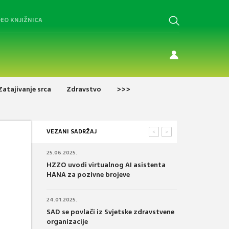
DEO KNJIŽNICA
Zatajivanje srca
Zdravstvo
>>>
VEZANI SADRŽAJ
<
>
25.06.2025.
HZZO uvodi virtualnog AI asistenta
HANA za pozivne brojeve
24.01.2025.
SAD se povlači iz Svjetske zdravstvene
organizacije