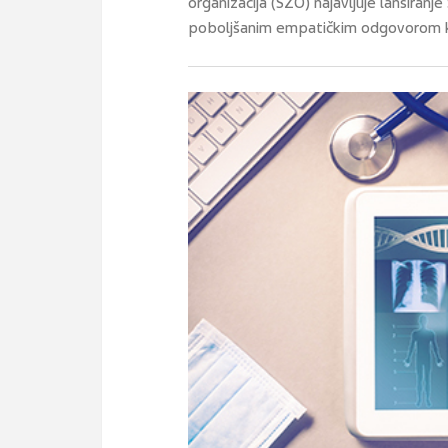
organizacija (SZO) najavljuje lansiranj
poboljšanim empatičkim odgovorom koj