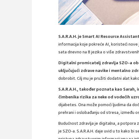
S.A.R.A.H. je Smart AI Resource Assistan
informacija koje pokreće AI, koristeći nove
sata dnevno na 8 jezika o više zdravstvenih
Digitalni promicatelj zdravlja SZO-a o
uključujući zdrave navike i mentalno zdr
dobrobit. Cilj mu je pružiti dodatni alat kako
S.A.R.A.H., također poznata kao Sarah,
čimbenika rizika za neke od vodećih uzro
dijabetes. Ona može pomoći ljudima da dođu
prehrani i oslobađanju od stresa, između o
Budućnost zdravlja je digitalna, a potpora z
je SZO-a. S.A.R.A.H. daje uvid u to kako bi 
pristupa zdravstvenim informacijama na inte