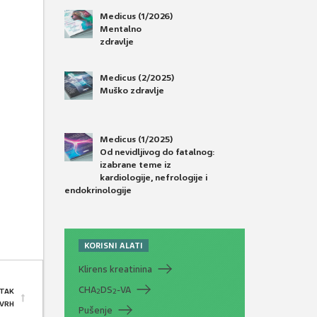
Medicus (1/2026)
Mentalno
zdravlje
Medicus (2/2025)
Muško zdravlje
Medicus (1/2025)
Od nevidljivog do fatalnog:
izabrane teme iz
kardiologije, nefrologije i
endokrinologije
KORISNI ALATI
Klirens kreatinina
CHA
DS
-VA
2
2
TAK
 VRH
Pušenje