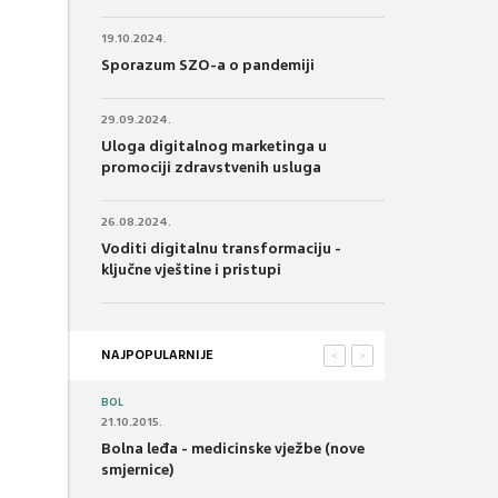
19.10.2024.
Sporazum SZO-a o pandemiji
29.09.2024.
Uloga digitalnog marketinga u
promociji zdravstvenih usluga
26.08.2024.
Voditi digitalnu transformaciju -
ključne vještine i pristupi
NAJPOPULARNIJE
<
>
BOL
21.10.2015.
Bolna leđa - medicinske vježbe (nove
smjernice)