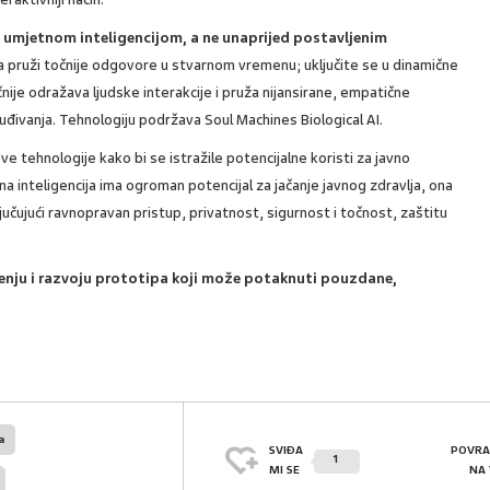
m umjetnom inteligencijom, a ne unaprijed postavljenim
da pruži točnije odgovore u stvarnom vremenu; uključite se u dinamične
nije odražava ljudske interakcije i pruža nijansirane, empatične
ivanja. ​​Tehnologiju podržava Soul Machines Biological AI.
e tehnologije kako bi se istražile potencijalne koristi za javno
tna inteligencija ima ogroman potencijal za jačanje javnog zdravlja, ona
učujući ravnopravan pristup, privatnost, sigurnost i točnost, zaštitu
čenju i razvoju prototipa koji može potaknuti pouzdane,
a
SVIĐA
POVRA
1
MI SE
NA