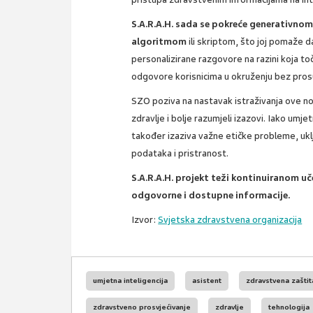
S.A.R.A.H. sada se pokreće generativno
algoritmom
ili skriptom, što joj pomaže 
personalizirane razgovore na razini koja toč
odgovore korisnicima u okruženju bez prosuđ
SZO poziva na nastavak istraživanja ove nov
zdravlje i bolje razumjeli izazovi. Iako umje
također izaziva važne etičke probleme, uklj
podataka i pristranost.
S.A.R.A.H. projekt teži kontinuiranom u
odgovorne i dostupne informacije.
Izvor:
Svjetska zdravstvena organizacija
umjetna inteligencija
asistent
zdravstvena zaštit
zdravstveno prosvjećivanje
zdravlje
tehnologija