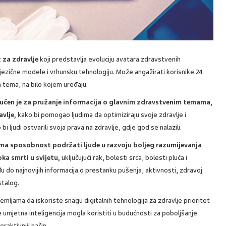
t za zdravlje
koji predstavlja evoluciju avatara zdravstvenih
 jezične modele i vrhunsku tehnologiju. Može angažirati korisnike 24
 tema, na bilo kojem uređaju.
bučen je za pružanje informacija o glavnim zdravstvenim temama,
avlje,
kako bi pomogao ljudima da optimiziraju svoje zdravlje i
 bi ljudi ostvarili svoja prava na zdravlje, gdje god se nalazili.
 ima sposobnost podržati ljude u razvoju boljeg razumijevanja
ka smrti u svijetu,
uključujući rak, bolesti srca, bolesti pluća i
 do najnovijih informacija o prestanku pušenja, aktivnosti, zdravoj
stalog.
emljama da iskoriste snagu digitalnih tehnologija za zdravlje prioritet
se umjetna inteligencija mogla koristiti u budućnosti za poboljšanje
raktivniji način.