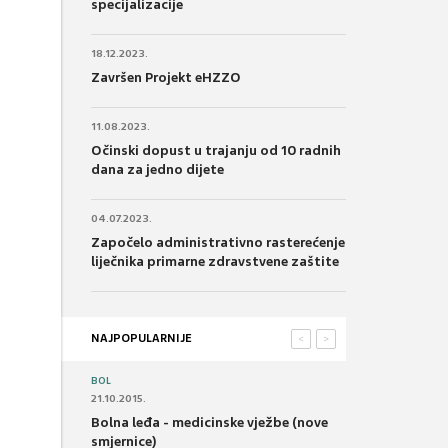
specijalizacije
18.12.2023.
Završen Projekt eHZZO
11.08.2023.
Očinski dopust u trajanju od 10 radnih
dana za jedno dijete
04.07.2023.
Započelo administrativno rasterećenje
liječnika primarne zdravstvene zaštite
NAJPOPULARNIJE
<
>
BOL
21.10.2015.
Bolna leđa - medicinske vježbe (nove
smjernice)