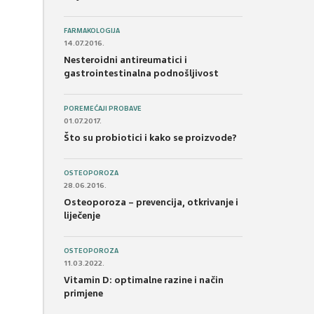
FARMAKOLOGIJA
14.07.2016.
Nesteroidni antireumatici i
gastrointestinalna podnošljivost
POREMEĆAJI PROBAVE
01.07.2017.
Što su probiotici i kako se proizvode?
OSTEOPOROZA
28.06.2016.
Osteoporoza – prevencija, otkrivanje i
liječenje
OSTEOPOROZA
11.03.2022.
Vitamin D: optimalne razine i način
primjene