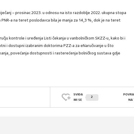
siječanj – prosinac 2023. u odnosu na isto razdoblje 2022. ukupna stopa
PNR-a na teret poslodavca bila je manja za 14,3 %, dok je na teret
ručju kontrole i uređenja Listi čekanja u vanbolničkom SKZZ-u, kako bi i
ntni i dostupni izabranim doktorima PZZ-a za eNaručivanje u što
čekanja, povećanja dostupnosti i rasterećenja bolničkog sustava gdje
SVIĐA
POVRA
2
MI SE
NA