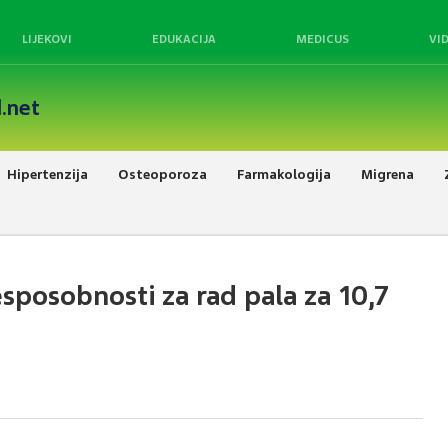
LIJEKOVI
EDUKACIJA
MEDICUS
VI
.net
Hipertenzija
Osteoporoza
Farmakologija
Migrena
posobnosti za rad pala za 10,7