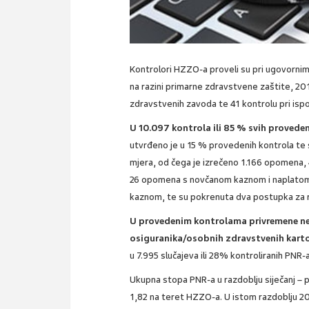
Kontrolori HZZO-a proveli su pri ugovorn
na razini primarne zdravstvene zaštite, 201 
zdravstvenih zavoda te 41 kontrolu pri isp
U 10.097 kontrola ili 85 % svih proveden
utvrđeno je u 15 % provedenih kontrola te
mjera, od čega je izrečeno 1.166 opomen
26 opomena s novčanom kaznom i naplatom
kaznom, te su pokrenuta dva postupka za 
U provedenim kontrolama privremene n
osiguranika/osobnih zdravstvenih kart
u 7.995 slučajeva ili 28% kontroliranih PNR-a
Ukupna stopa PNR-a u razdoblju siječanj – p
1,82 na teret HZZO-a. U istom razdoblju 20