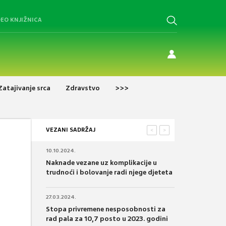
DEO KNJIŽNICA
Zatajivanje srca
Zdravstvo
>>>
VEZANI SADRŽAJ
<
>
10.10.2024.
Naknade vezane uz komplikacije u
trudnoći i bolovanje radi njege djeteta
27.03.2024.
Stopa privremene nesposobnosti za
rad pala za 10,7 posto u 2023. godini