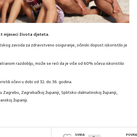
st mjeseci života djeteta
.
skog zavoda za zdravstveno osiguranje, očinski dopust iskoristilo je
tranom razdoblju, može se reći da je više od 60% očeva iskoristilo
istili očevi u dobi od 32. do 36. godina.
adu Zagrebu, Zagrebačkoj županiji, Splitsko-dalmatinskoj županiji,
anskoj županiji.
SVIĐA
POVRA