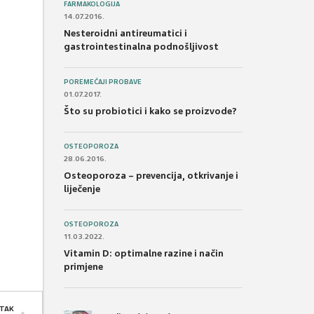
FARMAKOLOGIJA
14.07.2016.
Nesteroidni antireumatici i
gastrointestinalna podnošljivost
POREMEĆAJI PROBAVE
01.07.2017.
Što su probiotici i kako se proizvode?
OSTEOPOROZA
28.06.2016.
Osteoporoza – prevencija, otkrivanje i
liječenje
OSTEOPOROZA
11.03.2022.
Vitamin D: optimalne razine i način
primjene
TAK