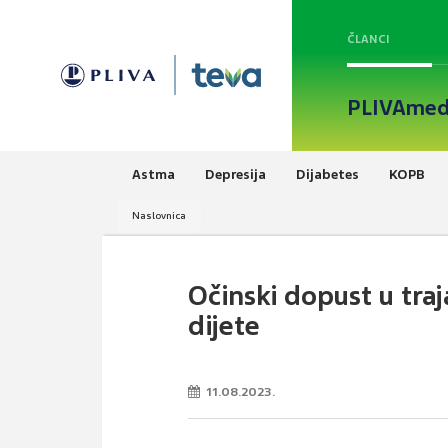
ČLANCI
PLIVAmed
Astma
Depresija
Dijabetes
KOPB
Naslovnica
Očinski dopust u tra
dijete
11.08.2023.