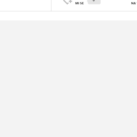
0
MI SE
NA