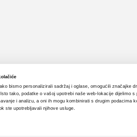
kolačiće
ko bismo personalizirali sadržaj i oglase, omogućili značajke d
. Isto tako, podatke o vašoj upotrebi naše web-lokacije dijelimo s
avanje i analizu, a oni ih mogu kombinirati s drugim podacima k
 dok ste upotrebljavali njihove usluge.
Kontakt
Oglašavanje
Impressum
Važne pravne informacije, 
Teva
Global site
PLIVAzdravlje.hr
PLIVA.hr