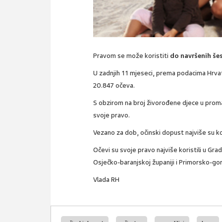
Pravom se može koristiti
do navršenih še
U zadnjih 11 mjeseci, prema podacima Hrvat
20.847 očeva.
S obzirom na broj živorođene djece u proma
svoje pravo.
Vezano za dob, očinski dopust najviše su kor
Očevi su svoje pravo najviše koristili u Gr
Osječko-baranjskoj županiji i Primorsko-gor
Vlada RH