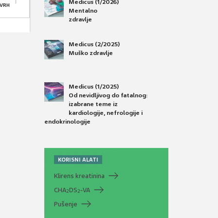
Medicus (1/2026)
 VRH
Mentalno
zdravlje
Medicus (2/2025)
Muško zdravlje
Medicus (1/2025)
Od nevidljivog do fatalnog:
izabrane teme iz
kardiologije, nefrologije i
endokrinologije
KORISNI ALATI
Klirens kreatinina
CHA
DS
-VA
2
2
Pušenje