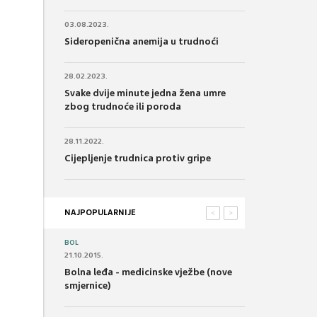
03.08.2023.
Sideropenična anemija u trudnoći
28.02.2023.
Svake dvije minute jedna žena umre
zbog trudnoće ili poroda
28.11.2022.
Cijepljenje trudnica protiv gripe
NAJPOPULARNIJE
<
>
BOL
21.10.2015.
Bolna leđa - medicinske vježbe (nove
smjernice)