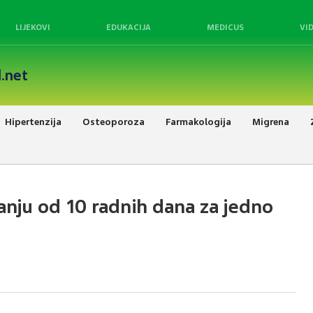
LIJEKOVI
EDUKACIJA
MEDICUS
VI
.net
Hipertenzija
Osteoporoza
Farmakologija
Migrena
janju od 10 radnih dana za jedno