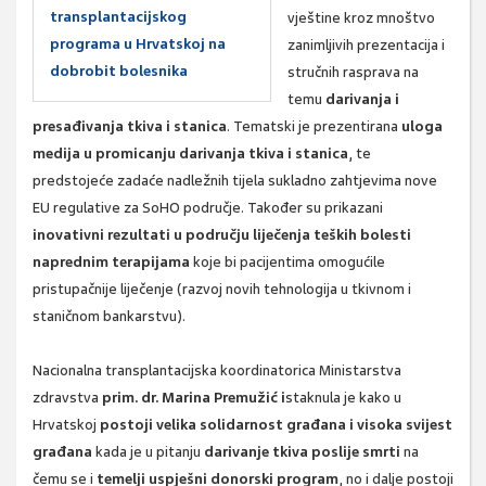
transplantacijskog
vještine kroz mnoštvo
programa u Hrvatskoj na
zanimljivih prezentacija i
dobrobit bolesnika
stručnih rasprava na
temu
darivanja i
presađivanja tkiva i stanica
. Tematski je prezentirana
uloga
medija u promicanju darivanja tkiva i stanica
, te
predstojeće zadaće nadležnih tijela sukladno zahtjevima nove
EU regulative za SoHO područje. Također su prikazani
inovativni rezultati u području liječenja teških bolesti
naprednim terapijama
koje bi pacijentima omogućile
pristupačnije liječenje (razvoj novih tehnologija u tkivnom i
staničnom bankarstvu).
Nacionalna transplantacijska koordinatorica Ministarstva
zdravstva
prim. dr. Marina Premužić i
staknula je kako u
Hrvatskoj
postoji velika solidarnost građana i visoka svijest
građana
kada je u pitanju
darivanje tkiva poslije smrti
na
čemu se i
temelji uspješni donorski program
, no i dalje postoji