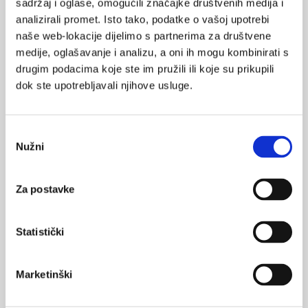
sadržaj i oglase, omogućili značajke društvenih medija i
VEZANI SADRŽAJ
<
>
analizirali promet. Isto tako, podatke o vašoj upotrebi
25.05.2024.
naše web-lokacije dijelimo s partnerima za društvene
Aktivnosti povodom Nacionalnog dana darivanja
medije, oglašavanje i analizu, a oni ih mogu kombinirati s
organa i tkiva 26. 5.
drugim podacima koje ste im pružili ili koje su prikupili
dok ste upotrebljavali njihove usluge.
07.12.2023.
Svečano obilježena 25. obljetnica prve
transplantacije jetre u KB Merkur
Odabir
Nužni
pristanka
05.11.2023.
Funkcija presatka nakon ksenotransplantacije
bubrega sa svinje na čovjeka
Za postavke
12.10.2023.
Statistički
KBC Split: Korak do provođenja transplantacije
bubrega
Marketinški
18.08.2023.
Transplantacija pluća u kliničkom bolničkom centru