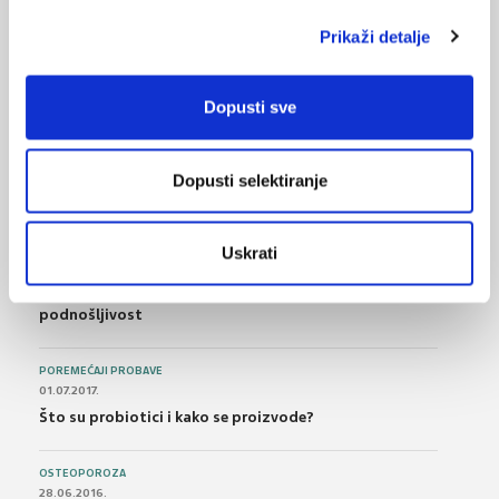
Zagreb
Prikaži detalje
NAJPOPULARNIJE
<
>
Dopusti sve
BOL
21.10.2015.
Dopusti selektiranje
Bolna leđa - medicinske vježbe (nove smjernice)
FARMAKOLOGIJA
Uskrati
14.07.2016.
Nesteroidni antireumatici i gastrointestinalna
podnošljivost
POREMEĆAJI PROBAVE
01.07.2017.
Što su probiotici i kako se proizvode?
OSTEOPOROZA
28.06.2016.