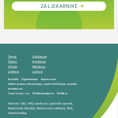
Debljina - od prevencije do personalizirane
ZA LJEKARNIKE
terapije
Novi pogled na migrenu: komorbiditeti, spolne
razlike i nove terapije
Antikoagulansi u ljekarničkoj praksi –
komunikacija, adherencija i sigurnost
Muško urološko zdravlje: od funkcionalnih
smetnji do rane onkološke dijagnostike
Mentalno zdravlje muškaraca: skriveni rizici i
kliničke posljedice
Životni stil i kardiovaskularno zdravlje
muškaraca
Teme
Edukacija
Članci
Knjižnica
Vijesti
Medicus
Lijekovi
Linkovi
Kontakt
Oglašavanje
Impressum
Važne pravne informacije, uvjeti korištenja i pravila
privatnosti
Teva
Global site
PLIVAzdravlje.hr
PLIVA.hr
Partneri:
CMJ
,
HPD
,
kardio.hr
,
Liječnički vjesnik
,
Medicinski fakultet
,
Medicinska naklada
,
ŠNZ
,
Vitaminoteka