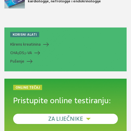
kardiologije, nefrologije i endokrinologije
KORISNI ALATI
Klirens kreatinina
CHA
DS
-VA
2
2
Pušenje
ONLINE TEČAJ
Pristupite online testiranju:
ZA LIJEČNIKE