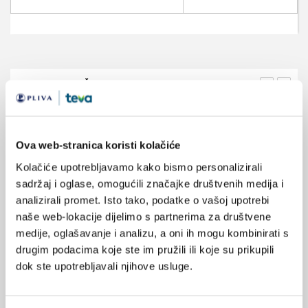
VEZANI SADRŽAJ
<
>
22.08.2025.
Prvi put u Hrvatskoj ugrađena najsuvremenija
proteza kuka
Ova web-stranica koristi kolačiće
Kolačiće upotrebljavamo kako bismo personalizirali
23.04.2025.
sadržaj i oglase, omogućili značajke društvenih medija i
Postoperacijski funkcionalni statusa nakon operacije
analizirali promet. Isto tako, podatke o vašoj upotrebi
prijeloma kuka > 65 godina
naše web-lokacije dijelimo s partnerima za društvene
medije, oglašavanje i analizu, a oni ih mogu kombinirati s
14.01.2025.
drugim podacima koje ste im pružili ili koje su prikupili
Nova stremljenja u potpunoj endoprotezi kuka
dok ste upotrebljavali njihove usluge.
15.01.2024.
Maligne bolesti dječje dobi