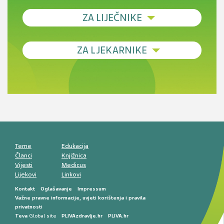
ZA LIJEČNIKE
Debljina - od prevencije do personalizirane
ZA LJEKARNIKE
terapije
Novi pogled na migrenu: komorbiditeti, spolne
razlike i nove terapije
Antikoagulansi u ljekarničkoj praksi –
komunikacija, adherencija i sigurnost
Muško urološko zdravlje: od funkcionalnih
smetnji do rane onkološke dijagnostike
Mentalno zdravlje muškaraca: skriveni rizici i
kliničke posljedice
Životni stil i kardiovaskularno zdravlje
muškaraca
Teme
Edukacija
Članci
Knjižnica
Vijesti
Medicus
Lijekovi
Linkovi
Kontakt
Oglašavanje
Impressum
Važne pravne informacije, uvjeti korištenja i pravila
privatnosti
Teva
Global site
PLIVAzdravlje.hr
PLIVA.hr