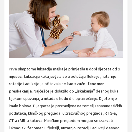
Prve simptome luksacije majka je primjetila u dobi djeteta od 9
mjeseci. Luksacija kuka javljala se u položaju fleksije, nutarnje
rotacije i adukcije, a očitovala se kao
zvučni fenomen
preskakanja
. Najčešće je dolazilo do „iskakanja“ desnog kuka
tijekom spavanja, a nikada u hodu ili u opterećenju. Dijete nije
imalo bolova. Dijagnoza je postavljena na temelju anamnestičkih
podataka, kliničkog pregleda, ultrazvučnog pregleda, RTG-a,
CT-a i MR-a kukova. Kliničkim pregledom mogao se izazvati
luksacijski fenomen u fleksiji, nutarnjoj rotaciji i adukciji desnog