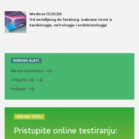
Medicus (1/2025)
Od nevidljivog do fatalnog: izabrane teme iz
kardiologije, nefrologije i endokrinologije
KORISNI ALATI
Klirens kreatinina
CHA
DS
-VA
2
2
Pušenje
ONLINE TEČAJ
Pristupite online testiranju: