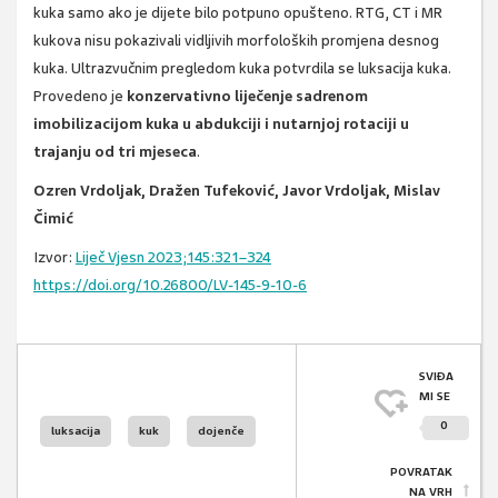
kuka samo ako je dijete bilo potpuno opušteno. RTG, CT i MR
kukova nisu pokazivali vidljivih morfoloških promjena desnog
kuka. Ultrazvučnim pregledom kuka potvrdila se luksacija kuka.
Provedeno je
konzervativno liječenje sadrenom
imobilizacijom kuka u abdukciji i nutarnjoj rotaciji u
trajanju od tri mjeseca
.
Ozren Vrdoljak, Dražen Tufeković, Javor Vrdoljak, Mislav
Čimić
Izvor:
Liječ Vjesn
2023;145:321–324
https://doi.org/10.26800/LV-145-9-10-6
SVIĐA
MI SE
0
luksacija
kuk
dojenče
POVRATAK
NA VRH