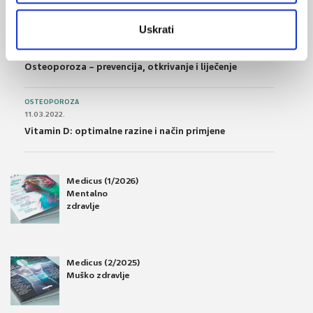
Što su probiotici i kako se proizvode?
Uskrati
OSTEOPOROZA
28.06.2016.
Osteoporoza – prevencija, otkrivanje i liječenje
OSTEOPOROZA
11.03.2022.
Vitamin D: optimalne razine i način primjene
Medicus (1/2026)
Mentalno
zdravlje
Medicus (2/2025)
Muško zdravlje