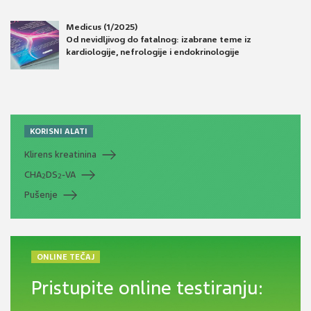
Medicus (1/2025)
Od nevidljivog do fatalnog: izabrane teme iz
kardiologije, nefrologije i endokrinologije
KORISNI ALATI
Klirens kreatinina
CHA
DS
-VA
2
2
Pušenje
ONLINE TEČAJ
Pristupite online testiranju: