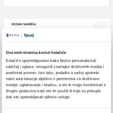
VEZANI SADRŽAJ
<
>
25.07.2023.
Kako kronični stres tjera mozak da žudi za hranom za
utjehu?
Ova web-stranica koristi kolačiće
22.06.2023.
Kolačiće upotrebljavamo kako bismo personalizirali
Utjecaj stresa i emocionalne nestabilnosti roditelja
sadržaj i oglase, omogućili značajke društvenih medija i
na mentalno zdravlje djece
analizirali promet. Isto tako, podatke o vašoj upotrebi
naše web-lokacije dijelimo s partnerima za društvene
06.06.2023.
medije, oglašavanje i analizu, a oni ih mogu kombinirati s
Održan 1. hrvatski kongres medicine životnog stila
drugim podacima koje ste im pružili ili koje su prikupili
dok ste upotrebljavali njihove usluge.
02.04.2023.
Astaksantin smanjuje vizualni stres uzorkovan
dugotrajnim gledanjem ekrana