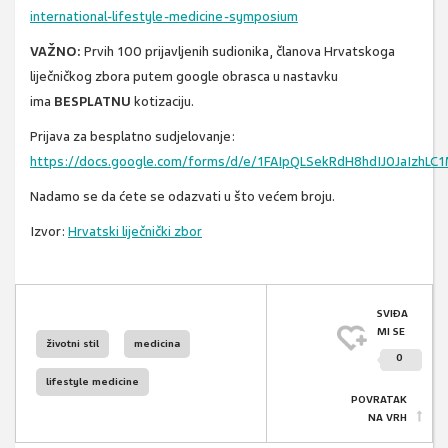
international-lifestyle-medicine-symposium
VAŽNO:
Prvih 100 prijavljenih sudionika, članova Hrvatskoga
liječničkog zbora putem google obrasca u nastavku
ima
BESPLATNU
kotizaciju.
Prijava za besplatno sudjelovanje:
https://docs.google.com/forms/d/e/1FAIpQLSekRdH8hdIJ0JaIzhL
Nadamo se da ćete se odazvati u što većem broju.
Izvor:
Hrvatski liječnički zbor
SVIĐA
MI SE
životni stil
medicina
0
lifestyle medicine
POVRATAK
NA VRH