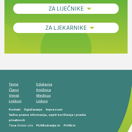
ZA LIJEČNIKE
Debljina - od prevencije do personalizirane
ZA LJEKARNIKE
terapije
Novi pogled na migrenu: komorbiditeti, spolne
razlike i nove terapije
Antikoagulansi u ljekarničkoj praksi –
komunikacija, adherencija i sigurnost
Muško urološko zdravlje: od funkcionalnih
smetnji do rane onkološke dijagnostike
Mentalno zdravlje muškaraca: skriveni rizici i
kliničke posljedice
Životni stil i kardiovaskularno zdravlje
muškaraca
Teme
Edukacija
Članci
Knjižnica
Vijesti
Medicus
Lijekovi
Linkovi
Kontakt
Oglašavanje
Impressum
Važne pravne informacije, uvjeti korištenja i pravila
privatnosti
Teva
Global site
PLIVAzdravlje.hr
PLIVA.hr