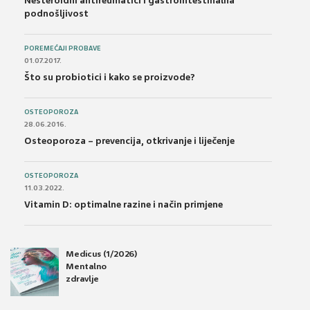
Nesteroidni antireumatici i gastrointestinalna
podnošljivost
POREMEĆAJI PROBAVE
01.07.2017.
Što su probiotici i kako se proizvode?
OSTEOPOROZA
28.06.2016.
Osteoporoza – prevencija, otkrivanje i liječenje
OSTEOPOROZA
11.03.2022.
Vitamin D: optimalne razine i način primjene
Medicus (1/2026)
Mentalno
zdravlje