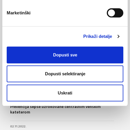
MI SE
peripartalne infekcije
1
Marketinški
azitromicin
porod
POVRATAK
NA VRH
profilaksa
Prikaži detalje
Dopusti sve
VEZANI SADRŽAJ
<
>
Dopusti selektiranje
17.02.2024.
Azitromicin za prevenciju smrtnosti u afričke djece
Uskrati
26.09.2023.
Prevencija sepse uzrokovane centralnim venskim
kateterom
02.11.2022.