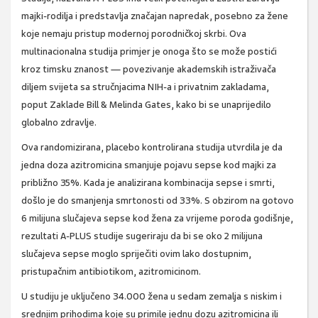
majki-rodilja i predstavlja značajan napredak, posebno za žene
koje nemaju pristup modernoj porodničkoj skrbi. Ova
multinacionalna studija primjer je onoga što se može postići
kroz timsku znanost — povezivanje akademskih istraživača
diljem svijeta sa stručnjacima NIH-a i privatnim zakladama,
poput Zaklade Bill & Melinda Gates, kako bi se unaprijedilo
globalno zdravlje.
Ova randomizirana, placebo kontrolirana studija utvrdila je da
jedna doza azitromicina smanjuje pojavu sepse kod majki za
približno 35%. Kada je analizirana kombinacija sepse i smrti,
došlo je do smanjenja smrtonosti od 33%. S obzirom na gotovo
6 milijuna slučajeva sepse kod žena za vrijeme poroda godišnje,
rezultati A-PLUS studije sugeriraju da bi se oko 2 milijuna
slučajeva sepse moglo spriječiti ovim lako dostupnim,
pristupačnim antibiotikom, azitromicinom.
U studiju je uključeno 34.000 žena u sedam zemalja s niskim i
srednjim prihodima koje su primile jednu dozu azitromicina ili