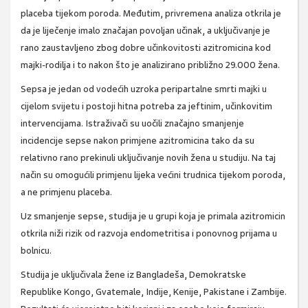
placeba tijekom poroda. Međutim, privremena analiza otkrila je
da je liječenje imalo značajan povoljan učinak, a uključivanje je
rano zaustavljeno zbog dobre učinkovitosti azitromicina kod
majki-rodilja i to nakon što je analizirano približno 29.000 žena.
Sepsa je jedan od vodećih uzroka peripartalne smrti majki u
cijelom svijetu i postoji hitna potreba za jeftinim, učinkovitim
intervencijama. Istraživači su uočili značajno smanjenje
incidencije sepse nakon primjene azitromicina tako da su
relativno rano prekinuli uključivanje novih žena u studiju. Na taj
način su omogućili primjenu lijeka većini trudnica tijekom poroda,
a ne primjenu placeba.
Uz smanjenje sepse, studija je u grupi koja je primala azitromicin
otkrila niži rizik od razvoja endometritisa i ponovnog prijama u
bolnicu.
Studija je uključivala žene iz Bangladeša, Demokratske
Republike Kongo, Gvatemale, Indije, Kenije, Pakistane i Zambije.