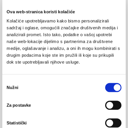
Literatura
Ova web-stranica koristi kolačiće
Tita A, Carlo W, McClure E, et al. Azithromycin to Prevent
Kolačiće upotrebljavamo kako bismo personalizirali
Sepsis or Death in Women Planning a Vaginal Birth.
N Engl
sadržaj i oglase, omogućili značajke društvenih medija i
J Med
. 2023;388:xxx-
analizirali promet. Isto tako, podatke o vašoj upotrebi
xxx. www.nejm.org/doi/full/10.1056/NEJMoa2212111
naše web-lokacije dijelimo s partnerima za društvene
Maternal infections in Health Facilities. World Health
medije, oglašavanje i analizu, a oni ih mogu kombinirati s
Organization.
https://www.who.int/news/item/27-04-
drugim podacima koje ste im pružili ili koje su prikupili
2020-maternal-infections-in-health-facilities
. Published
dok ste upotrebljavali njihove usluge.
April 27, 2020. Accessed January 11, 2023.
Rudd KE, Johnson SC, Agesa KM, et al. Global, Regional,
Odabir
and National Sepsis Incidence and Mortality, 1990-2017:
Nužni
pristanka
Analysis for the Global Burden of Disease Study.
The
Lancet
. 2020; 395(10219):200-211.
Za postavke
sepsa
Statistički
SVIĐA