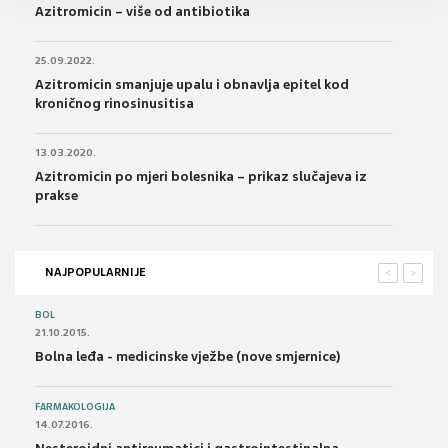
Azitromicin – više od antibiotika
25.09.2022.
Azitromicin smanjuje upalu i obnavlja epitel kod
kroničnog rinosinusitisa
13.03.2020.
Azitromicin po mjeri bolesnika – prikaz slučajeva iz
prakse
NAJPOPULARNIJE
<
>
BOL
21.10.2015.
Bolna leđa - medicinske vježbe (nove smjernice)
FARMAKOLOGIJA
14.07.2016.