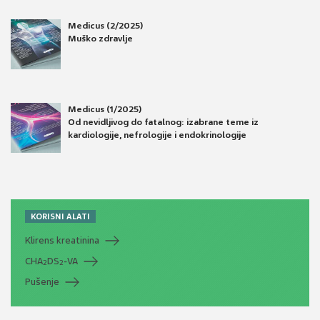
Medicus (2/2025)
Muško zdravlje
Medicus (1/2025)
Od nevidljivog do fatalnog: izabrane teme iz
kardiologije, nefrologije i endokrinologije
KORISNI ALATI
Klirens kreatinina
CHA
DS
-VA
2
2
Pušenje