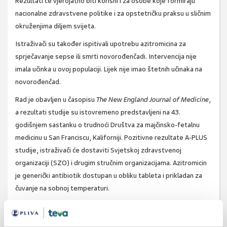
Rezultati će vjerojatno biti korisni i za osobe koje formiraju
nacionalne zdravstvene politike i za opstetričku praksu u sličnim
okruženjima diljem svijeta.
Istraživači su također ispitivali upotrebu azitromicina za
sprječavanje sepse ili smrti novorođenčadi. Intervencija nije
imala učinka u ovoj populaciji. Lijek nije imao štetnih učinaka na
novorođenčad.
Rad je obavljen u časopisu
The New England Journal of Medicine
,
a rezultati studije su istovremeno predstavljeni na 43.
godišnjem sastanku o trudnoći Društva za majčinsko-fetalnu
medicinu u San Franciscu, Kaliforniji. Pozitivne rezultate A-PLUS
studije, istraživači će dostaviti Svjetskoj zdravstvenoj
organizaciji (SZO) i drugim stručnim organizacijama. Azitromicin
je generički antibiotik dostupan u obliku tableta i prikladan za
čuvanje na sobnoj temperaturi.
Ponosni smo što je azitromicin plod rada Plivinih
istraživača
.