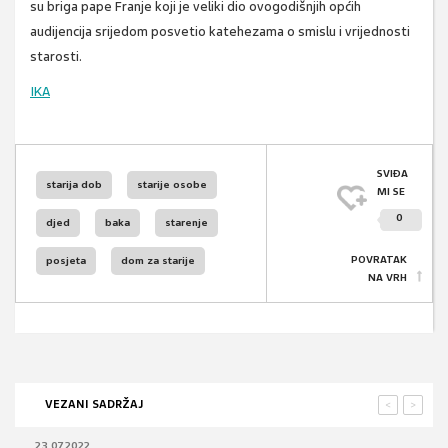
su briga pape Franje koji je veliki dio ovogodišnjih općih
audijencija srijedom posvetio katehezama o smislu i vrijednosti
starosti.
IKA
SVIĐA
starija dob
starije osobe
MI SE
0
djed
baka
starenje
POVRATAK
posjeta
dom za starije
NA VRH
VEZANI SADRŽAJ
<
>
23.07.2022.