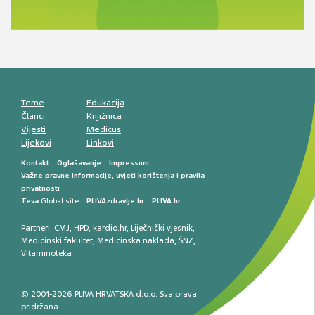
Antikoagulansi u ljekarničkoj praksi –
komunikacija, adherencija i sigurnost
Muško urološko zdravlje: od funkcionalnih
smetnji do rane onkološke dijagnostike
Mentalno zdravlje muškaraca: skriveni rizici i
kliničke posljedice
Životni stil i kardiovaskularno zdravlje
muškaraca
Teme
Edukacija
Članci
Knjižnica
Vijesti
Medicus
Lijekovi
Linkovi
Kontakt
Oglašavanje
Impressum
Važne pravne informacije, uvjeti korištenja i pravila
privatnosti
Teva
Global site
PLIVAzdravlje.hr
PLIVA.hr
Partneri:
CMJ
,
HPD
,
kardio.hr
,
Liječnički vjesnik
,
Medicinski fakultet
,
Medicinska naklada
,
ŠNZ
,
Vitaminoteka
© 2001-2026 PLIVA HRVATSKA d.o.o. Sva prava
pridržana