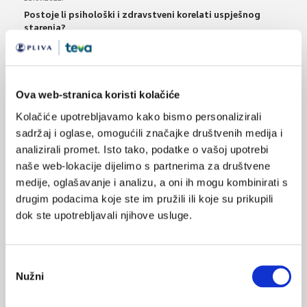
Postoje li psihološki i zdravstveni korelati uspješnog
starenja?
21.07.2022.
Lijekovi s djelovanjem na SŽS kao uzrok delirija u
starijih osoba
Ova web-stranica koristi kolačiće
Kolačiće upotrebljavamo kako bismo personalizirali
18.05.2022.
sadržaj i oglase, omogućili značajke društvenih medija i
Akutni koronarni sindrom u starijih osoba
analizirali promet. Isto tako, podatke o vašoj upotrebi
naše web-lokacije dijelimo s partnerima za društvene
14.12.2021.
medije, oglašavanje i analizu, a oni ih mogu kombinirati s
Kampanja #NEusamljenosti: suzbijanje usamljenosti
drugim podacima koje ste im pružili ili koje su prikupili
i izolacije kod starijih osoba
dok ste upotrebljavali njihove usluge.
02.09.2021.
Intenzivno snižavanje tlaka kod starijih bolesnika s
Odabir
hipertenzijom
Nužni
pristanka