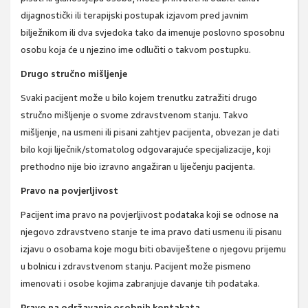
dijagnostički ili terapijski postupak izjavom pred javnim
bilježnikom ili dva svjedoka tako da imenuje poslovno sposobnu
osobu koja će u njezino ime odlučiti o takvom postupku.
Drugo stručno mišljenje
Svaki pacijent može u bilo kojem trenutku zatražiti drugo
stručno mišljenje o svome zdravstvenom stanju. Takvo
mišljenje, na usmeni ili pisani zahtjev pacijenta, obvezan je dati
bilo koji liječnik/stomatolog odgovarajuće specijalizacije, koji
prethodno nije bio izravno angažiran u liječenju pacijenta.
Pravo na povjerljivost
Pacijent ima pravo na povjerljivost podataka koji se odnose na
njegovo zdravstveno stanje te ima pravo dati usmenu ili pisanu
izjavu o osobama koje mogu biti obaviještene o njegovu prijemu
u bolnicu i zdravstvenom stanju. Pacijent može pismeno
imenovati i osobe kojima zabranjuje davanje tih podataka.
Pravo na održavanje osobnih kontakata