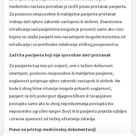
medicinsku nastavu potreban je izričit pisani pristanak pacijenta.
Za poslovno nesposobne ili maloljetne pacijente pristanak
trebaju dati njihovi zakonski zastupnici ili skrbnici. Znanstvena
istraživanja nad pacijentima moguće je provesti samo ako rizici
kojima se izlaže pacijent nisu nerazmjerni mogućim koristima od
istraživanja i uz prethodno odobrenje etičkog povjerenstva.
Zaštita pacijenta koji nije sposoban dati pristanak
Za pacijente koji nisu pri svijesti, one s težom duševnom
smetnjom, poslovno nesposobne ili maloljetne pacijente,
suglasnost potpisuje njihov zakonski zastupnik ili skrbnik. Ne
bude li zbog hitne situacije moguće pribaviti suglasnost,
pacijent će biti podvrgnut dijagnostičkom ili terapijskom
postupku samo ako bi zbog nepoduzimanja postupka bio
neposredno ugrožen njegov život ili bi pacijentu prijetila ozbiljna
i izravna opasnost od težeg oštećenja zdravlja.
Pravo na pristup medicinskoj dokumentaciji