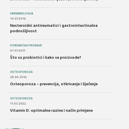
FARMAKOLOGIJA
14.07.2016.
Nesteroidni antireumatici i gastrointestinalna
podnošljivost
POREMEĆAJI PROBAVE
01.07.2017.
Što su probiotici i kako se proizvode?
OSTEOPOROZA
28.06.2016.
Osteoporoza – prevencija, otkrivanje i liječenje
OSTEOPOROZA
11.03.2022.
Vitamin D: optimalne razine i način primjene