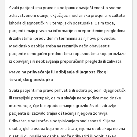
Svaki pacijent ima pravo na potpunu obaviještenost o svome
zdravstvenom stanju, uključujući medicinsku procjenu rezultata i
ishoda dijagnostičkih ili terapijskih postupaka. Osim toga,
pacijenti imaju pravo na informacije o preporučenim pregledima
ili zahvatima i predviđenim terminima za njihovu provedbu.
Medicinsko osoblje treba na razumljiv način obavijestiti
pacijente o mogućim prednostima i opasnostima koje proizlaze
iz obavljanja ili neobavljanja preporučenih pregleda ili zahvata.
Pravo na prihvaćanje ili odbijanje dijagnostičkog i
terapijskog postupka
Svaki pacijent ima pravo prihvatiti ili odbiti pojedini dijagnostički
ili terapijski postupak, osim u slučaju neodgodive medicinske
intervencije, čije bi nepoduzimanje ugrozilo život i zdravlje
pacijenta ili izazvalo trajna oštećenja njegova zdravlja.
Prihvaćanje se izražava potpisivanjem suglasnosti. Slijepa
osoba, gluha osoba koja ne zna čitati, nijema osoba koja ne zna
pisati ili gluhoslijepa osoba, može prihvatiti ili odbiti takav