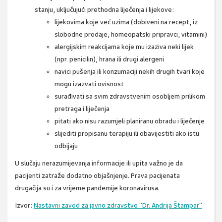
stanju, uključujući prethodna liječenja i lijekove:
lijekovima koje već uzima (dobiveni na recept, iz
slobodne prodaje, homeopatski pripravci, vitamini)
alergijskim reakcijama koje mu izaziva neki lijek
(npr. penicilin), hrana ili drugi alergeni
navici pušenja ili konzumaciji nekih drugih tvari koje
mogu izazvati ovisnost
surađivati sa svim zdravstvenim osobljem prilikom
pretraga i liječenja
pitati ako nisu razumjeli planiranu obradu i liječenje
slijediti propisanu terapiju ili obavijestiti ako istu
odbijaju
U slučaju nerazumijevanja informacije ili upita važno je da
pacijenti zatraže dodatno objašnjenje. Prava pacijenata
drugačija su i za vrijeme pandemije koronavirusa.
Izvor:
Nastavni zavod za javno zdravstvo "Dr. Andrija Štampar"