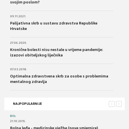
svojim poslom?
09.11.2021.
Palijativna skrb u sustavu zdravstva Republike
Hrvatske
27.06.2020.
Kronične bolesti nisu nestale u vrijeme pandemije:
izazovi obiteljskog liječnika
07.03.2018.
Optimalna zdravstvena skrb za osobe s problemima
mentalnog zdravlja
NAJPOPULARNIJE
<
>
BOL
21.10.2015.
Bolna leđa - medicinske vježbe (nove smjernice)