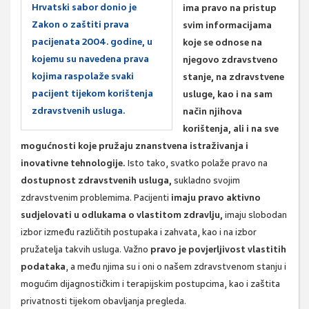
Hrvatski sabor donio je
ima pravo na pristup
Zakon o zaštiti prava
svim informacijama
pacijenata 2004. godine, u
koje se odnose na
kojemu su navedena prava
njegovo zdravstveno
kojima raspolaže svaki
stanje, na zdravstvene
pacijent tijekom korištenja
usluge, kao i na sam
zdravstvenih usluga.
način njihova
korištenja, ali i na sve
mogućnosti koje pružaju znanstvena istraživanja i
inovativne tehnologije.
Isto tako, svatko polaže pravo na
dostupnost zdravstvenih usluga,
sukladno svojim
zdravstvenim problemima. Pacijenti
imaju pravo aktivno
sudjelovati u odlukama o vlastitom zdravlju,
imaju slobodan
izbor između različitih postupaka i zahvata, kao i na izbor
pružatelja takvih usluga. Važno
pravo je povjerljivost
vlastitih
podataka
, a među njima su i oni o našem zdravstvenom stanju i
mogućim dijagnostičkim i terapijskim postupcima, kao i zaštita
privatnosti tijekom obavljanja pregleda.