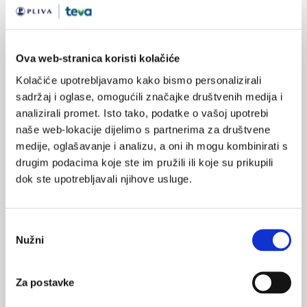
Svaki pacijent ima pravo na pristup cjelokupnoj medicinskoj
dokumentaciji koja se odnosi na dijagnostiku i liječenje bolesti
od koje boluje. Osim toga, ima pravo o svome trošku zahtijevati
Ova web-stranica koristi kolačiće
presliku medicinske dokumentacije. U slučaju smrti pacijenta,
ako to pacijent nije za života izričito zabranio, pravo na uvid u
Kolačiće upotrebljavamo kako bismo personalizirali
medicinsku dokumentaciju imat će bračni ili izvanbračni partner
sadržaj i oglase, omogućili značajke društvenih medija i
pacijenta, punoljetno dijete, roditelj, punoljetni brat ili sestra te
analizirali promet. Isto tako, podatke o vašoj upotrebi
naše web-lokacije dijelimo s partnerima za društvene
zakonski zastupnik, odnosno skrbnik pacijenta.
medije, oglašavanje i analizu, a oni ih mogu kombinirati s
Odbijanje primitka obavijesti
drugim podacima koje ste im pružili ili koje su prikupili
Svaka osoba na temelju potpisane izjave ima pravo odbiti
dok ste upotrebljavali njihove usluge.
primitak obavijesti o prirodi svog zdravstvenog stanja i
očekivanom ishodu predloženih i poduzetih medicinskih
Odabir
postupaka.
Nužni
pristanka
Pravo na naknadu štete
Pacijent ima pravo na naknadu štete, sukladno zakonskim
Za postavke
propisima primjenjivima u pojedinim slučajevima.