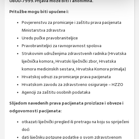
0800-7999. Prijava može biti i anonimna.
Pritužbe mogu biti upućene i:
Povjerenstvu za promicanje i zaštitu prava pacijenata
Ministarstva zdravstva
Uredu pučke pravobraniteljice
Pravobraniteljici za ravnopravnost spolova
Strukovnim udruženjima zdravstvenih radnika (Hrvatska
liječnička komora, Hrvatski liječnički zbor, Hrvatska
komora medicinskih sestara, Hrvatska Komora primalja)
Hrvatskoj udruzi za promicanje prava pacijenata
Hrvatskom zavodu za zdravstveno osiguranje – HZZO
Agenciji za zaštitu osobnih podataka
Slijedom navedenih prava pacijenata proizlaze i obveze i
odgovornosti pacijenata:
otkazati liječnički pregled ili pretragu na koju su spriječeni
doći
dati liječniku potpune podatke o svom zdravstvenom