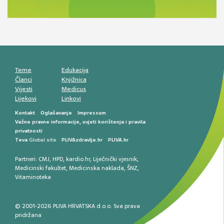
komunikacija, adherencija i sigurnost
Muško urološko zdravlje: od funkcionalnih
smetnji do rane onkološke dijagnostike
Mentalno zdravlje muškaraca: skriveni rizici i
kliničke posljedice
Životni stil i kardiovaskularno zdravlje
muškaraca
Teme
Edukacija
Članci
Knjižnica
Vijesti
Medicus
Lijekovi
Linkovi
Kontakt
Oglašavanje
Impressum
Važne pravne informacije, uvjeti korištenja i pravila
privatnosti
Teva
Global site
PLIVAzdravlje.hr
PLIVA.hr
Partneri:
CMJ
,
HPD
,
kardio.hr
,
Liječnički vjesnik
,
Medicinski fakultet
,
Medicinska naklada
,
ŠNZ
,
Vitaminoteka
© 2001-2026 PLIVA HRVATSKA d.o.o. Sva prava
pridržana