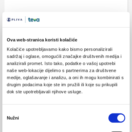
SVIĐA
MI SE
0
Ova web-stranica koristi kolačiće
POVRATAK
Kolačiće upotrebljavamo kako bismo personalizirali
NA VRH
sadržaj i oglase, omogućili značajke društvenih medija i
analizirali promet. Isto tako, podatke o vašoj upotrebi
naše web-lokacije dijelimo s partnerima za društvene
medije, oglašavanje i analizu, a oni ih mogu kombinirati s
drugim podacima koje ste im pružili ili koje su prikupili
VEZANI SADRŽAJ
dok ste upotrebljavali njihove usluge.
15.10.2021.
Održan simpozij Deformacije kralježnice djece i
Odabir
odraslih
Nužni
pristanka