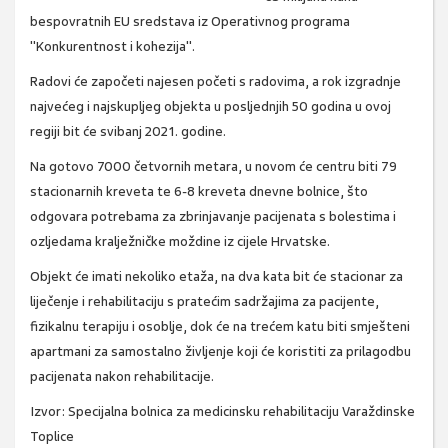
bespovratnih EU sredstava iz Operativnog programa
"Konkurentnost i kohezija".
Radovi će započeti najesen početi s radovima, a rok izgradnje
najvećeg i najskupljeg objekta u posljednjih 50 godina u ovoj
regiji bit će svibanj 2021. godine.
Na gotovo 7000 četvornih metara, u novom će centru biti 79
stacionarnih kreveta te 6-8 kreveta dnevne bolnice, što
odgovara potrebama za zbrinjavanje pacijenata s bolestima i
ozljedama kralježničke moždine iz cijele Hrvatske.
Objekt će imati nekoliko etaža, na dva kata bit će stacionar za
liječenje i rehabilitaciju s pratećim sadržajima za pacijente,
fizikalnu terapiju i osoblje, dok će na trećem katu biti smješteni
apartmani za samostalno življenje koji će koristiti za prilagodbu
pacijenata nakon rehabilitacije.
Izvor:
Specijalna bolnica za medicinsku rehabilitaciju Varaždinske
Toplice