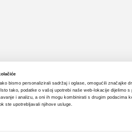
kolačiće
ko bismo personalizirali sadržaj i oglase, omogućili značajke d
. Isto tako, podatke o vašoj upotrebi naše web-lokacije dijelimo s
avanje i analizu, a oni ih mogu kombinirati s drugim podacima k
 dok ste upotrebljavali njihove usluge.
Kontakt
Oglašavanje
Impressum
Važne pravne informacije, 
Teva
Global site
PLIVAzdravlje.hr
PLIVA.hr