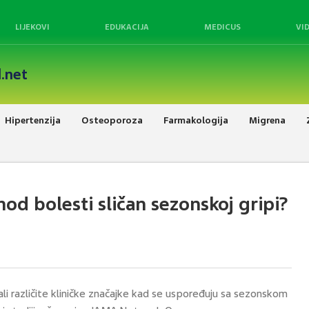
LIJEKOVI
EDUKACIJA
MEDICUS
VI
.net
Hipertenzija
Osteoporoza
Farmakologija
Migrena
od bolesti sličan sezonskoj gripi?
ali različite kliničke značajke kad se uspoređuju sa sezonskom