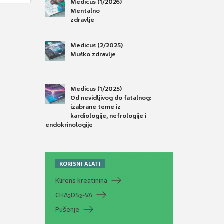
Medicus (1/2026)
Mentalno
zdravlje
Medicus (2/2025)
Muško zdravlje
Medicus (1/2025)
Od nevidljivog do fatalnog:
izabrane teme iz
kardiologije, nefrologije i
endokrinologije
KORISNI ALATI
Klirens kreatinina
CHA
DS
-VA
2
2
Pušenje