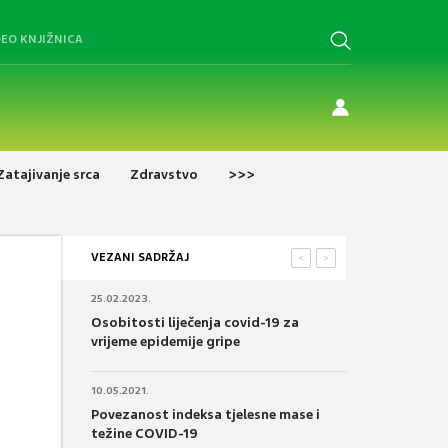
DEO KNJIŽNICA
Zatajivanje srca
Zdravstvo
>>>
VEZANI SADRŽAJ
<
>
25.02.2023.
Osobitosti liječenja covid-19 za
vrijeme epidemije gripe
10.05.2021.
Povezanost indeksa tjelesne mase i
težine COVID-19