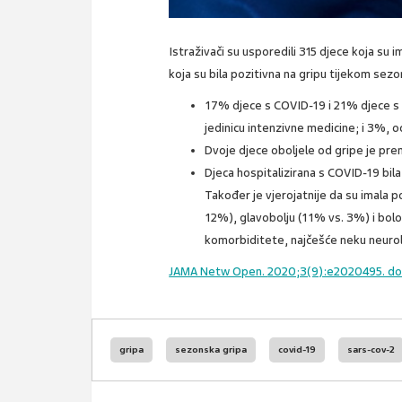
Istraživači su usporedili 315 djece koja su 
koja su bila pozitivna na gripu tijekom se
17% djece s COVID-19 i 21% djece s g
jedinicu intenzivne medicine; i 3%, o
Dvoje djece oboljele od gripe je prem
Djeca hospitalizirana s COVID-19 bila
Također je vjerojatnije da su imala 
12%), glavobolju (11% vs. 3%) i bolov
komorbiditete, najčešće neku neuro
JAMA Netw Open.
2020;3(9):e2020495. d
gripa
sezonska gripa
covid-19
sars-cov-2