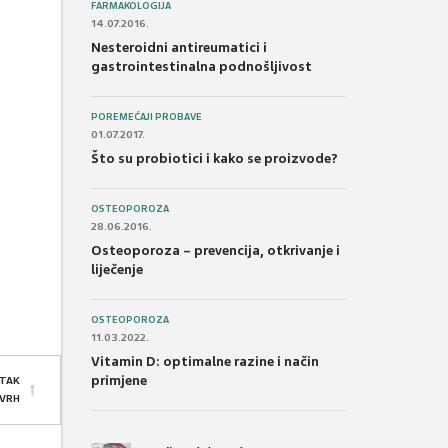
FARMAKOLOGIJA
14.07.2016.
Nesteroidni antireumatici i
gastrointestinalna podnošljivost
POREMEĆAJI PROBAVE
01.07.2017.
Što su probiotici i kako se proizvode?
OSTEOPOROZA
28.06.2016.
Osteoporoza – prevencija, otkrivanje i
liječenje
OSTEOPOROZA
11.03.2022.
Vitamin D: optimalne razine i način
primjene
TAK
 VRH