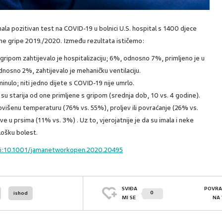
imala pozitivan test na COVID-19 u bolnici U.S. hospital s 1400 djece
zone gripe 2019./2020. Između rezultata ističemo:
ripom zahtijevalo je hospitalizaciju; 6%, odnosno 7%, primljeno je u
dnosno 2%, zahtijevalo je mehaničku ventilaciju.
inulo; niti jedno dijete s COVID-19 nije umrlo.
 su starija od one primljene s gripom (srednja dob, 10 vs. 4 godine).
povišenu temperaturu (76% vs. 55%), proljev ili povraćanje (26% vs.
e u prsima (11% vs. 3%) . Uz to, vjerojatnije je da su imala i neke
lošku bolest.
oi:10.1001/jamanetworkopen.2020.20495
SVIĐA
POVRA
0
ishod
MI SE
NA