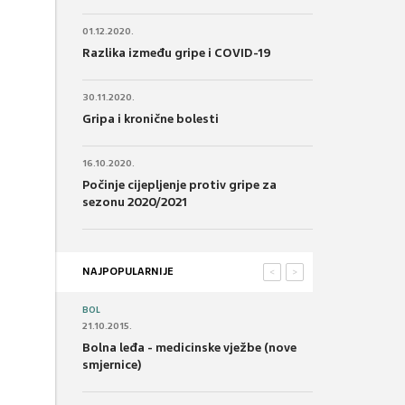
01.12.2020.
Razlika između gripe i COVID-19
30.11.2020.
Gripa i kronične bolesti
16.10.2020.
Počinje cijepljenje protiv gripe za
sezonu 2020/2021
NAJPOPULARNIJE
<
>
BOL
21.10.2015.
Bolna leđa - medicinske vježbe (nove
smjernice)