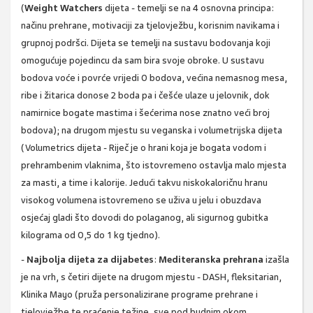
(
Weight Watchers
dijeta -
temelji se na
4 osnovna principa
:
načinu prehrane, motivaciji za tjelovježbu, korisnim navikama i
grupnoj podršci. Dijeta se temelji na
sustavu bodovanja
koji
omogućuje pojedincu da sam bira svoje obroke.
U sustavu
bodova voće i povrće vrijedi 0 bodova, većina nemasnog mesa,
ribe i žitarica donose 2 boda pa i češće ulaze u jelovnik, dok
namirnice bogate mastima i šećerima nose znatno veći broj
bodova
); na drugom mjestu su veganska i volumetrijska dijeta
(Volumetrics dijeta -
Riječ je o hrani koja je
bogata vodom i
prehrambenim vlaknima
, što istovremeno ostavlja malo mjesta
za masti, a time i kalorije. Jedući takvu niskokaloričnu hranu
visokog volumena istovremeno se uživa u jelu i obuzdava
osjećaj gladi što dovodi do polaganog, ali sigurnog gubitka
kilograma od
0,5 do 1 kg tjedno
).
-
Najbolja dijeta za dijabetes
:
Mediteranska prehrana
izašla
je na vrh, s četiri dijete na drugom mjestu - DASH, fleksitarian,
Klinika Mayo (pruža personalizirane programe prehrane i
tjelovježbe te praćenje težine, sve pod budnim okom