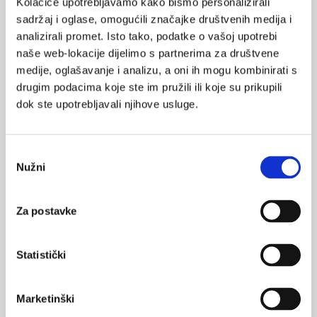
Kolačiće upotrebljavamo kako bismo personalizirali
NA VRH
sadržaj i oglase, omogućili značajke društvenih medija i
analizirali promet. Isto tako, podatke o vašoj upotrebi
naše web-lokacije dijelimo s partnerima za društvene
medije, oglašavanje i analizu, a oni ih mogu kombinirati s
drugim podacima koje ste im pružili ili koje su prikupili
VEZANI SADRŽAJ
<
>
dok ste upotrebljavali njihove usluge.
11.03.2024.
Što se događa tijelu nakon sedam dana bez hrane
Odabir
Nužni
pristanka
05.01.2024.
Mediteranska prehrana i gestacijski dijabetes
Za postavke
06.12.2021.
Zašto dijete nisu učinkovite?
Statistički
24.06.2021.
Energijski i nutritivni sastav jelovnika u dječjim
Marketinški
vrtićima