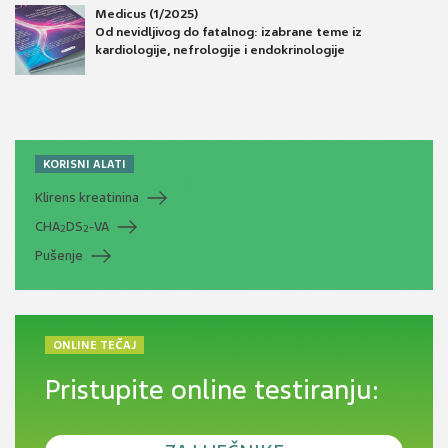
Medicus (1/2025)
Od nevidljivog do fatalnog: izabrane teme iz
kardiologije, nefrologije i endokrinologije
KORISNI ALATI
Klirens kreatinina
CHA
DS
-VA
2
2
Pušenje
ONLINE TEČAJ
Pristupite online testiranju: