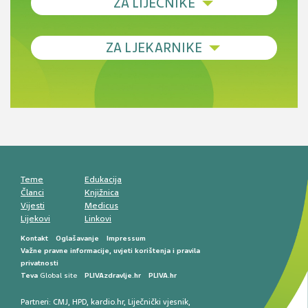
ZA LIJEČNIKE
Debljina - od prevencije do personalizirane
ZA LJEKARNIKE
terapije
Novi pogled na migrenu: komorbiditeti, spolne
razlike i nove terapije
Antikoagulansi u ljekarničkoj praksi –
komunikacija, adherencija i sigurnost
Muško urološko zdravlje: od funkcionalnih
smetnji do rane onkološke dijagnostike
Mentalno zdravlje muškaraca: skriveni rizici i
kliničke posljedice
Životni stil i kardiovaskularno zdravlje
muškaraca
Teme
Edukacija
Članci
Knjižnica
Vijesti
Medicus
Lijekovi
Linkovi
Kontakt
Oglašavanje
Impressum
Važne pravne informacije, uvjeti korištenja i pravila
privatnosti
Teva
Global site
PLIVAzdravlje.hr
PLIVA.hr
Partneri:
CMJ
,
HPD
,
kardio.hr
,
Liječnički vjesnik
,