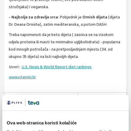
stručnjaka) i veganska.
- Najbolje za zdravlje srca
: Pobjednik je
Ornish dijeta
(dijeta
Dr. Deana Ornisha), zatim mediteranska, a potom DASH.
Treba napomenuti da je keto dijeta ( zasniva se na visokom
udjelu proteina ili masti te minimalno ugljikohidrata) - popularna
kod mnogih potrošača - na pretposljednjem mjestu (34. od
ukupno 35 dijeta) na listi najboljih dijeta.
Izvori:
U.S. News & World Report diet rankings
www.vitamini.hr
SVIĐA
MI SE
mediteranska prehrana
1
dash
keto
dijeta
Ova web-stranica koristi kolačiće
POVRATAK