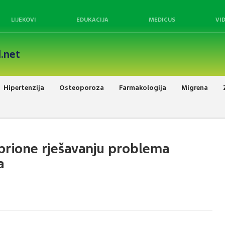
LIJEKOVI
EDUKACIJA
MEDICUS
VI
.net
Hipertenzija
Osteoporoza
Farmakologija
Migrena
 prione rješavanju problema
a