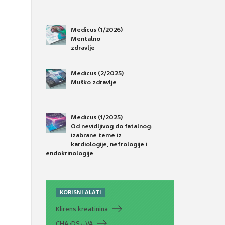
Medicus (1/2026)
Mentalno
zdravlje
Medicus (2/2025)
Muško zdravlje
Medicus (1/2025)
Od nevidljivog do fatalnog:
izabrane teme iz
kardiologije, nefrologije i
endokrinologije
KORISNI ALATI
Klirens kreatinina
CHA
DS
-VA
2
2