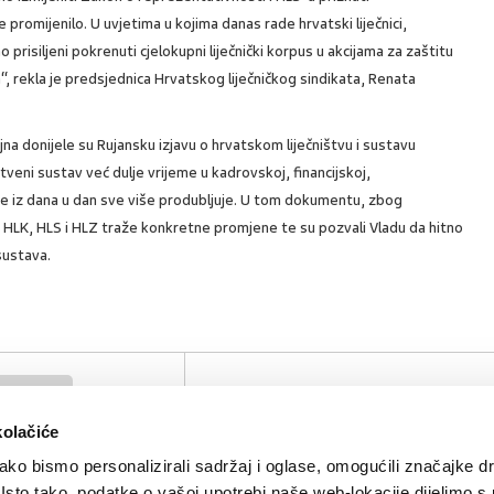
 promijenilo. U uvjetima u kojima danas rade hrvatski liječnici,
prisiljeni pokrenuti cjelokupni liječnički korpus u akcijama za zaštitu
ka“, rekla je predsjednica Hrvatskog liječničkog sindikata, Renata
ujna donijele su Rujansku izjavu o hrvatskom liječništvu i sustavu
veni sustav već dulje vrijeme u kadrovskoj, financijskoj,
a se iz dana u dan sve više produbljuje. U tom dokumentu, zbog
 HLK, HLS i HLZ traže konkretne promjene te su pozvali Vladu da hitno
sustava.
 u zdravstvu
SVIĐA
POVRA
0
MI SE
NA
kolačiće
ko bismo personalizirali sadržaj i oglase, omogućili značajke d
. Isto tako, podatke o vašoj upotrebi naše web-lokacije dijelimo s