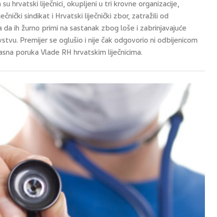
u hrvatski liječnici, okupljeni u tri krovne organizacije,
čnički sindikat i Hrvatski liječnički zbor, zatražili od
 da ih žurno primi na sastanak zbog loše i zabrinjavajuće
avstvu. Premijer se oglušio i nije čak odgovorio ni odbijenicom
 jasna poruka Vlade RH hrvatskim liječnicima.