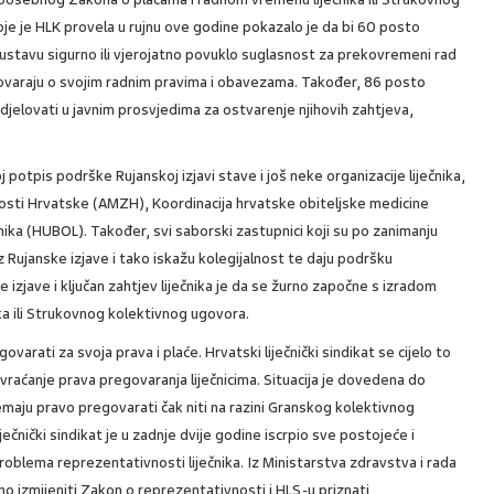
oje je HLK provela u rujnu ove godine pokazalo je da bi 60 posto
sustavu sigurno ili vjerojatno povuklo suglasnost za prekovremeni rad
govaraju o svojim radnim pravima i obavezama. Također, 86 posto
sudjelovati u javnim prosvjedima za ostvarenje njihovih zahtjeva,
 potpis podrške Rujanskoj izjavi stave i još neke organizacije liječnika,
sti Hrvatske (AMZH), Koordinacija hrvatske obiteljske medicine
ika (HUBOL). Također, svi saborski zastupnici koji su po zanimanju
iz Rujanske izjave i tako iskažu kolegijalnost te daju podršku
e izjave i ključan zahtjev liječnika je da se žurno započne s izradom
a ili Strukovnog kolektivnog ugovora.
varati za svoja prava i plaće. Hrvatski liječnički sindikat se cijelo to
aćanje prava pregovaranja liječnicima. Situacija je dovedena do
emaju pravo pregovarati čak niti na razini Granskog kolektivnog
ječnički sindikat je u zadnje dvije godine iscrpio sve postojeće i
oblema reprezentativnosti liječnika. Iz Ministarstva zdravstva i rada
o izmijeniti Zakon o reprezentativnosti i HLS-u priznati