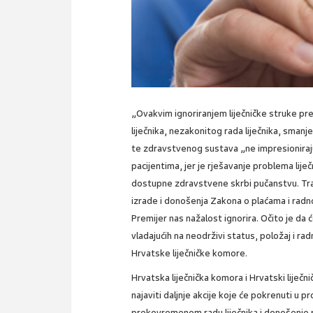
„Ovakvim ignoriranjem liječničke struke pr
liječnika, nezakonitog rada liječnika, sman
te zdravstvenog sustava „ne impresioniraj
pacijentima, jer je rješavanje problema li
dostupne zdravstvene skrbi pučanstvu. Tra
izrade i donošenja Zakona o plaćama i radno
Premijer nas nažalost ignorira. Očito je da
vladajućih na neodrživi status, položaj i rad
Hrvatske liječničke komore.
Hrvatska liječnička komora i Hrvatski liječn
najaviti daljnje akcije koje će pokrenuti u pr
prekovremenom radu liječnika i donošenje 