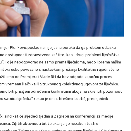
emijer Plenković poslao nam je jasnu poruku da ga problem odlaska
jene dostupnosti zdravstvene zaštite, kao i drugi problemi liječništva
u“. To je neodgovorno ne samo prema liječnicima, nego i prema našim
ječništva usko povezano s nastavkom pružanja kvalitetne i ujednačeno
žili smo od Premijera i Vlade RH da bez odgode započnu proces
m vremenu liječnika ili Strukovnog kolektivnog ugovora za liječnike.
 ćemo biti prisiljeni određenim konkretnim akcijama skrenuti pozornost
nu satnicu liječnika“ rekao je dr.sc. Krešimir Luetić, predsjednik
ički sindikat će sljedeći tjedan u Zagrebu na konferenciji za medije
osincu. Cilj tih aktivnosti bit će uklanjanje nezakonitosti u
posebnog Zakona o plaćama i radnom vremenu liječnika ili Strukovnog