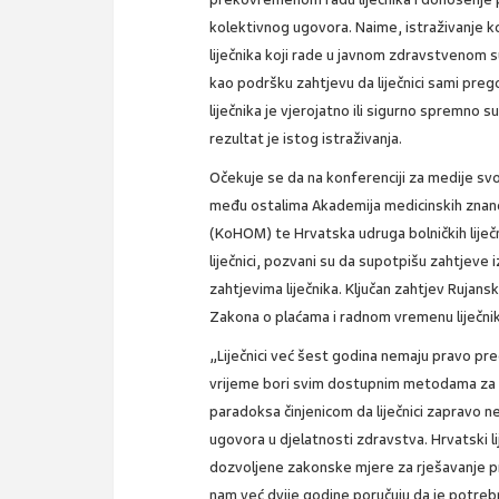
kolektivnog ugovora. Naime, istraživanje k
liječnika koji rade u javnom zdravstvenom 
kao podršku zahtjevu da liječnici sami pre
liječnika je vjerojatno ili sigurno spremno 
rezultat je istog istraživanja.
Očekuje se da na konferenciji za medije svoj
među ostalima Akademija medicinskih znano
(KoHOM) te Hrvatska udruga bolničkih liječn
liječnici, pozvani su da supotpišu zahtjeve 
zahtjevima liječnika. Ključan zahtjev Rujansk
Zakona o plaćama i radnom vremenu liječnik
„Liječnici već šest godina nemaju pravo prego
vrijeme bori svim dostupnim metodama za vr
paradoksa činjenicom da liječnici zapravo n
ugovora u djelatnosti zdravstva. Hrvatski li
dozvoljene zakonske mjere za rješavanje pr
nam već dvije godine poručuju da je potrebn