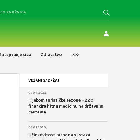
DEO KNJIŽNICA
Zatajivanje srca
Zdravstvo
>>>
VEZANI SADRŽAJ
07.04.2022.
Tijekom turističke sezone HZZO
financira hitnu medicinu na državnim
cestama
01.01.2020.
Učinkovitost rashoda sustava