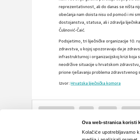
reprezentativnost, ali do danas se ništa nije
obećanja nam doista nisu od pomoći i mi smo 
dostojanstva, statusa, ali i zdravlja liječni
Čulinović-Čaić.
Podsjetimo, tri liječničke organizacije 10. r
zdravstva, u kojoj upozoravaju da je zdravst
infrastrukturnoj i organizacijskoj krizi koj
neodržive situacije u hrvatskom zdravstvu,
prione rješavanju problema zdravstvenog 
Izvor:
Hrvatska liječnička komora
zdravstveni sustav
vlada
komora
sindikati
Ova web-stranica koristi 
liječnici
ugovor
zbor
Kolačiće upotrebljavamo ka
medija i analizirali promet