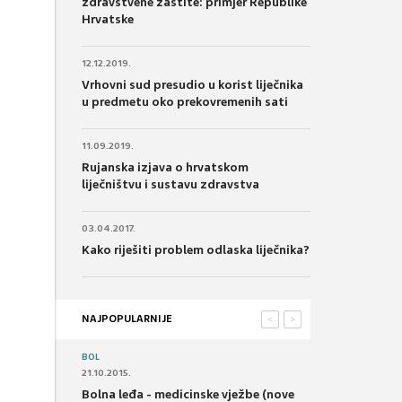
zdravstvene zaštite: primjer Republike
Hrvatske
12.12.2019.
Vrhovni sud presudio u korist liječnika
u predmetu oko prekovremenih sati
11.09.2019.
Rujanska izjava o hrvatskom
liječništvu i sustavu zdravstva
03.04.2017.
Kako riješiti problem odlaska liječnika?
NAJPOPULARNIJE
<
>
BOL
21.10.2015.
Bolna leđa - medicinske vježbe (nove