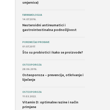
smjernice)
FARMAKOLOGIJA
14.07.2016.
Nesteroidni antireumatici i
gastrointestinalna podnošljivost
POREMEĆAJI PROBAVE
01.07.2017.
Što su probiotici i kako se proizvode?
OSTEOPOROZA
28.06.2016.
Osteoporoza – prevencija, otkrivanje i
liječenje
OSTEOPOROZA
11.03.2022.
Vitamin D: optimalne razine i način
primjene