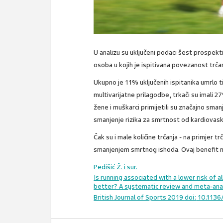
U analizu su uključeni podaci šest prospekt
osoba u kojih je ispitivana povezanost trčan
Ukupno je 11% uključenih ispitanika umrlo t
multivarijatne prilagodbe, trkači su imali 2
žene i muškarci primijetili su značajno sman
smanjenje rizika za smrtnost od kardiovasku
Čak su i male količine trčanja - na primjer 
smanjenjem smrtnog ishoda. Ovaj benefit ni
Pedišić
Ž. i sur.
Is running associated with a lower risk of a
better? A systematic review and meta-ana
British Journal of Sports 2019
doi:
10.1136