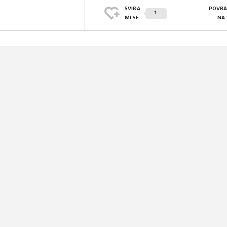
SVIĐA
POVRA
1
MI SE
NA