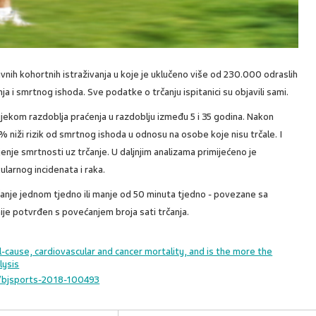
ivnih kohortnih istraživanja u koje je uklučeno više od 230.000 odraslih
ja i smrtnog ishoda. Sve podatke o trčanju ispitanici su objavili sami.
ijekom razdoblja praćenja u razdoblju između 5 i 35 godina. Nakon
7% niži rizik od smrtnog ishoda u odnosu na osobe koje nisu trčale. I
jenje smrtnosti uz trčanje. U daljnjim analizama primijećeno je
larnog incidenata i raka.
trčanje jednom tjedno ili manje od 50 minuta tjedno - povezane sa
je potvrđen s povećanjem broja sati trčanja.
ll-cause, cardiovascular and cancer mortality, and is the more the
lysis
/bjsports-2018-100493