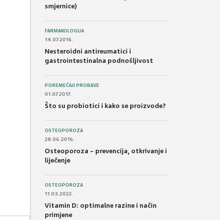
smjernice)
FARMAKOLOGIJA
14.07.2016.
Nesteroidni antireumatici i
gastrointestinalna podnošljivost
POREMEĆAJI PROBAVE
01.07.2017.
Što su probiotici i kako se proizvode?
OSTEOPOROZA
28.06.2016.
Osteoporoza – prevencija, otkrivanje i
liječenje
OSTEOPOROZA
11.03.2022.
Vitamin D: optimalne razine i način
primjene