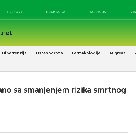
LIJEKOVI
EDUKACIJA
MEDICUS
VI
.net
Hipertenzija
Osteoporoza
Farmakologija
Migrena
zano sa smanjenjem rizika smrtnog