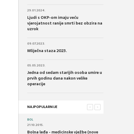
29.01.2024.
Ljudi s OKP-om imaju veću
vjerojatnost ranije smrti bez obzira na
uzrok
09.07.2023.
Mliječna staza 2023.
05.05.2023.
Jedna od sedam starijih osoba umire u
prvih godinu dana nakon velike
operacije
NAJPOPULARNIJE
<
>
BOL
21.10.2015.
Bolna leđa - medicinske vježbe (nove