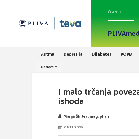
ČLANCI
PLIVAmed
Astma
Depresija
Dijabetes
KOPB
Naslovnica
I malo trčanja pove
ishoda
Marija Škrlec, mag. pharm
06.11.2019.