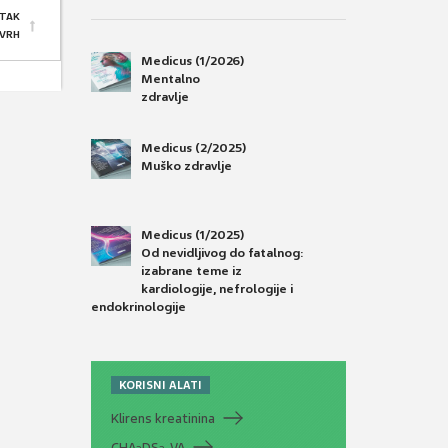
TAK
 VRH
Medicus (1/2026)
Mentalno
zdravlje
Medicus (2/2025)
Muško zdravlje
Medicus (1/2025)
Od nevidljivog do fatalnog:
izabrane teme iz
kardiologije, nefrologije i
endokrinologije
KORISNI ALATI
Klirens kreatinina
CHA
DS
-VA