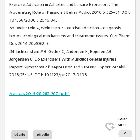
Exercise Addiction in Athletes and Leisure Exercisers: The
Moderating Role of Passion. J Behav Addict 2016;5:325–31. DOI:
10.1556/2006.5.2016.043.
33. Weinstein A, Weinstein Y. Exercise addiction – diagnosis,
bio-psychological mechanisms and treatment issues. Curr Pharm
Des 2014;20:4062–9.
34. Lichtenstein MB, Gudex C, Andersen K, Bojesen AB,
Jørgensen U. Do Exercisers With Musculoskeletal Injuries
Report Symptoms of Depression and Stress? J Sport Rehabil
2018;25:1–6. DOI: 10.1123/jsr.2017-0103.
Medicus 2019;28:263-267. (pdf)
SVIĐA
MI SE
2
trčanje
zdravlje