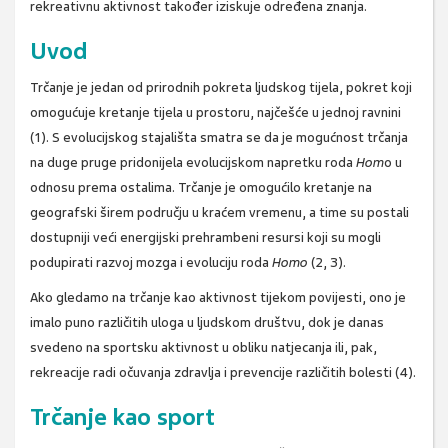
rekreativnu aktivnost također iziskuje određena znanja.
Uvod
Trčanje je jedan od prirodnih pokreta ljudskog tijela, pokret koji
omogućuje kretanje tijela u prostoru, najčešće u jednoj ravnini
(1). S evolucijskog stajališta smatra se da je mogućnost trčanja
na duge pruge pridonijela evolucijskom napretku roda
Hom
o u
odnosu prema ostalima. Trčanje je omogućilo kretanje na
geografski širem području u kraćem vremenu, a time su postali
dostupniji veći energijski prehrambeni resursi koji su mogli
podupirati razvoj mozga i evoluciju roda
Homo
(2, 3).
Ako gledamo na trčanje kao aktivnost tijekom povijesti, ono je
imalo puno različitih uloga u ljudskom društvu, dok je danas
svedeno na sportsku aktivnost u obliku natjecanja ili, pak,
rekreacije radi očuvanja zdravlja i prevencije različitih bolesti (4).
Trčanje kao sport