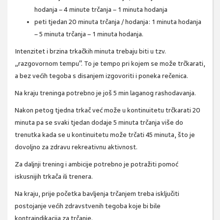
hodanja – 4 minute trčanja – 1 minuta hodanja
peti tjedan 20 minuta trčanja / hodanja: 1 minuta hodanja
– 5 minuta trčanja – 1 minuta hodanja.
Intenzitet i brzina trkačkih minuta trebaju biti u tzv.
„razgovornom tempu“. To je tempo pri kojem se može trčkarati,
a bez većih tegoba s disanjem izgovoriti i poneka rečenica.
Na kraju treninga potrebno je još 5 min laganog rashodavanja.
Nakon petog tjedna trkač već može u kontinuitetu trčkarati 20
minuta pa se svaki tjedan dodaje 5 minuta trčanja više do
trenutka kada se u kontinuitetu može trčati 45 minuta, što je
dovoljno za zdravu rekreativnu aktivnost.
Za daljnji trening i ambicije potrebno je potražiti pomoć
iskusnijih trkača ili trenera.
Na kraju, prije početka bavljenja trčanjem treba isključiti
postojanje većih zdravstvenih tegoba koje bi bile
kontraindikacija za trčanje.