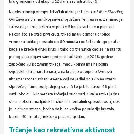
bi u granicama od ukupno 52 dana završili utrku (6).
Najekstremniji primjer trkačkih utrka jest tzv.
Last Man Standing
.
Održava se u američkoj saveznoj državi Tennessee. Zamisao je
takva da je krug trčanja otprilike 6 km i starta se u puni sat.
Nakon što se otrči prvi krug, trkači imaju odmora onoliko
vremena koliko je ostalo do 60 minuta i početka drugog sata
kada se kreće u drugi krug. I tako do trenutka kad se na startu
punog sata pojavi samo jedan trkač. Utrku je 2018. godine
započelo 70 pozvanih trkača, među kojima ima najboljih
svjetskih ultramaratonaca, a na kraju je pobijedio švedski
ultramaratonac Johan Steene koji se jedini pojavio na startu
sljedećeg i time posljednjeg sata. A to je bilo nakon 68 punih
sati i oko 455 kilometara trčanja i budnosti. Ova je utrka jedna
strana ekstrema ljudskih fizičkih i mentalnih sposobnosti, dok
je, s druge strane, borba da bi se većina populacije kretala
barem 30 minuta, nekoliko puta na tjedan.
Trčanje kao rekreativna aktivnost