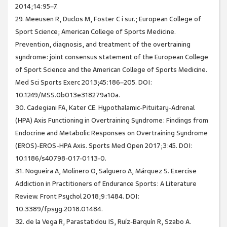
2014;14:95–7.
29. Meeusen R, Duclos M, Foster C i sur.; European College of
Sport Science; American College of Sports Medicine.
Prevention, diagnosis, and treatment of the overtraining
syndrome: joint consensus statement of the European College
of Sport Science and the American College of Sports Medicine.
Med Sci Sports Exerc 2013;45:186–205. DOI:
10.1249/MSS.0b013e318279a10a.
30. Cadegiani FA, Kater CE. Hypothalamic-Pituitary-Adrenal
(HPA) Axis Functioning in Overtraining Syndrome: Findings from
Endocrine and Metabolic Responses on Overtraining Syndrome
(EROS)-EROS-HPA Axis. Sports Med Open 2017;3:45. DOI:
10.1186/s40798-017-0113-0.
31. Nogueira A, Molinero O, Salguero A, Márquez S. Exercise
Addiction in Practitioners of Endurance Sports: A Literature
Review. Front Psychol 2018;9:1484. DOI:
10.3389/fpsyg.2018.01484.
32. de la Vega R, Parastatidou IS, Ruíz-Barquín R, Szabo A.