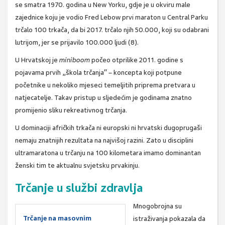
se smatra 1970. godina u New Yorku, gdje je u okviru male
zajednice koju je vodio Fred Lebow prvi maraton u Central Parku
trčalo 100 trkača, da bi 2017. trčalo njih 50.000, koji su odabrani
lutrijom, jer se prijavilo 100.000 ljudi (8).
U Hrvatskoj je
miniboom
počeo otprilike 2011. godine s
pojavama prvih „škola trčanja“ – koncepta koji potpune
početnike u nekoliko mjeseci temeljitih priprema pretvara u
natjecatelje. Takav pristup u sljedećim je godinama znatno
promijenio sliku rekreativnog trčanja.
U dominaciji afričkih trkača ni europski ni hrvatski dugoprugaši
nemaju znatnijih rezultata na najvišoj razini. Zato u disciplini
ultramaratona u trčanju na 100 kilometara imamo dominantan
ženski tim te aktualnu svjetsku prvakinju.
Trčanje u službi zdravlja
Mnogobrojna su
Trčanje na masovnim
istraživanja pokazala da