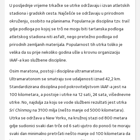
U posljednje vrijeme trkačke se utrke održavaju i izvan atletskih
stadiona i gradskih cesta. Najčešće se održavaju u prirodnom
okruženju, osobito na planinama. Popularna je disciplina tzv.
trail
gdje podloga po kojoj se trči ne mogu biti tartanska podloga
atletskog stadiona niti asfalt, nego pretežno podloga od
prirodnih zemljanih materijala. Popularnost tih utrka toliko je
velika da su prije nekoliko godina ušle u krovnu organizaciju
IAAF-a kao službene discipline.
Osim maratona, postoji i disciplina ultramaratona.
Ultramaratonom se smatraju sve udaljenosti iznad 42,2 km.
Standardizirana disciplina pod pokroviteljstvom IAAF-a jest na
100 kilometara, a postoje i utrke na 12 sati, 24 sata, višednevne
utrke. No, najdulja za koju se vode službeni rezultati jest utrka
Sri Chinmoy
na 3100 milja (nešto manje od 5000 kilometara).
Utrka se održava u New Yorku, na kružnoj stazi od 800 metara
gdje sudionici svaki dan trče od 6 sati ujutro do ponoći te moraju
svaki dan minimalno pretrčati nešto manje od 100 kilometara da