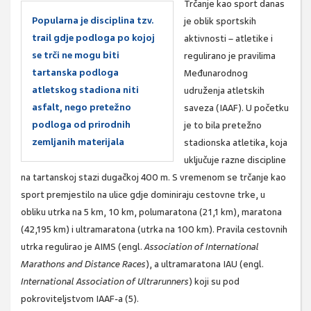
Trčanje kao sport danas
Popularna je disciplina tzv.
je oblik sportskih
trail gdje podloga po kojoj
aktivnosti – atletike i
se trči ne mogu biti
regulirano je pravilima
tartanska podloga
Međunarodnog
atletskog stadiona niti
udruženja atletskih
asfalt, nego pretežno
saveza (IAAF). U početku
podloga od prirodnih
je to bila pretežno
zemljanih materijala
stadionska atletika, koja
uključuje razne discipline
na tartanskoj stazi dugačkoj 400 m. S vremenom se trčanje kao
sport premjestilo na ulice gdje dominiraju cestovne trke, u
obliku utrka na 5 km, 10 km, polumaratona (21,1 km), maratona
(42,195 km) i ultramaratona (utrka na 100 km). Pravila cestovnih
utrka regulirao je AIMS (engl.
Association of International
Marathons and Distance Races
), a ultramaratona IAU (engl.
International Association of Ultrarunners
) koji su pod
pokroviteljstvom IAAF-a (5).