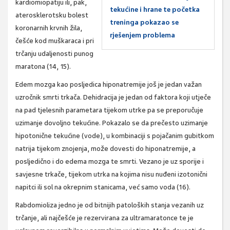
kardiomiopatiju ili, pak,
tekućine i hrane te početka
aterosklerotsku bolest
treninga pokazao se
koronarnih krvnih žila,
rješenjem problema
češće kod muškaraca i pri
trčanju udaljenosti punog
maratona (14, 15).
Edem mozga kao posljedica hiponatremije još je jedan važan
uzročnik smrti trkača. Dehidracija je jedan od faktora koji utječe
na pad tjelesnih parametara tijekom utrke pa se preporučuje
uzimanje dovoljno tekućine. Pokazalo se da prečesto uzimanje
hipotonične tekućine (vode), u kombinaciji s pojačanim gubitkom
natrija tijekom znojenja, može dovesti do hiponatremije, a
posljedično i do edema mozga te smrti. Vezano je uz sporije i
savjesne trkače, tijekom utrka na kojima nisu nuđeni izotonični
napitci ili sol na okrepnim stanicama, već samo voda (16).
Rabdomioliza jedno je od bitnijih patoloških stanja vezanih uz
trčanje, ali najčešće je rezervirana za ultramaratonce te je