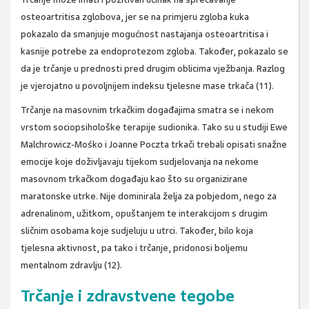
osteoartritisa zglobova, jer se na primjeru zgloba kuka
pokazalo da smanjuje mogućnost nastajanja osteoartritisa i
kasnije potrebe za endoprotezom zgloba. Također, pokazalo se
da je trčanje u prednosti pred drugim oblicima vježbanja. Razlog
je vjerojatno u povoljnijem indeksu tjelesne mase trkača (11).
Trčanje na masovnim trkačkim događajima smatra se i nekom
vrstom sociopsihološke terapije sudionika. Tako su u studiji Ewe
Malchrowicz-Mośko i Joanne Poczta trkači trebali opisati snažne
emocije koje doživljavaju tijekom sudjelovanja na nekome
masovnom trkačkom događaju kao što su organizirane
maratonske utrke. Nije dominirala želja za pobjedom, nego za
adrenalinom, užitkom, opuštanjem te interakcijom s drugim
sličnim osobama koje sudjeluju u utrci. Također, bilo koja
tjelesna aktivnost, pa tako i trčanje, pridonosi boljemu
mentalnom zdravlju (12).
Trčanje i zdravstvene tegobe