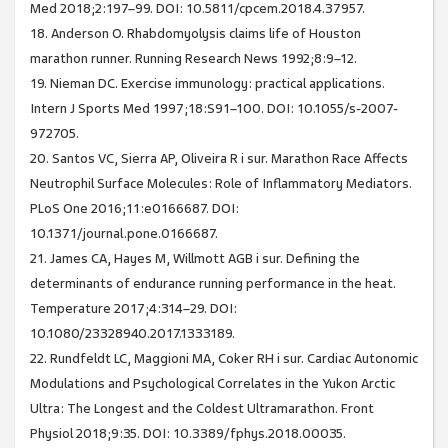
Med 2018;2:197–99. DOI: 10.5811/cpcem.2018.4.37957.
18. Anderson O. Rhabdomyolysis claims life of Houston
marathon runner. Running Research News 1992;8:9–12.
19. Nieman DC. Exercise immunology: practical applications.
Intern J Sports Med 1997;18:S91–100. DOI: 10.1055/s-2007-
972705.
20. Santos VC, Sierra AP, Oliveira R i sur. Marathon Race Affects
Neutrophil Surface Molecules: Role of Inflammatory Mediators.
PLoS One 2016;11:e0166687. DOI:
10.1371/journal.pone.0166687.
21. James CA, Hayes M, Willmott AGB i sur. Defining the
determinants of endurance running performance in the heat.
Temperature 2017;4:314–29. DOI:
10.1080/23328940.2017.1333189.
22. Rundfeldt LC, Maggioni MA, Coker RH i sur. Cardiac Autonomic
Modulations and Psychological Correlates in the Yukon Arctic
Ultra: The Longest and the Coldest Ultramarathon. Front
Physiol 2018;9:35. DOI: 10.3389/fphys.2018.00035.