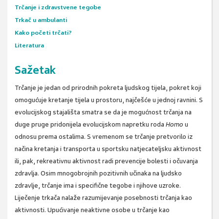
Trčanje i zdravstvene tegobe
Trkač u ambulanti
Kako početi trčati?
Literatura
Sažetak
Trčanje je jedan od prirodnih pokreta ljudskog tijela, pokret koji
omogućuje kretanje tijela u prostoru, najčešće u jednoj ravnini. S
evolucijskog stajališta smatra se da je mogućnost trčanja na
duge pruge pridonijela evolucijskom napretku roda
Homo
u
odnosu prema ostalima. S vremenom se trčanje pretvorilo iz
načina kretanja i transporta u sportsku natjecateljsku aktivnost
ili, pak, rekreativnu aktivnost radi prevencije bolesti i očuvanja
zdravlja. Osim mnogobrojnih pozitivnih učinaka na ljudsko
zdravlje, trčanje ima i specifične tegobe i njihove uzroke.
Liječenje trkača nalaže razumijevanje posebnosti trčanja kao
aktivnosti. Upućivanje neaktivne osobe u trčanje kao