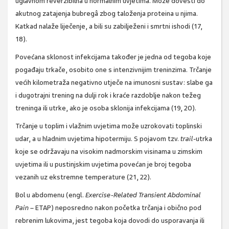
uglavnom reverzibilna u normalnim uvjetima. Može dovesti do
akutnog zatajenja bubregâ zbog taloženja proteina u njima.
Katkad nalaže liječenje, a bili su zabilježeni i smrtni ishodi (17,
18).
Povećana sklonost infekcijama također je jedna od tegoba koje
pogađaju trkače, osobito one s intenzivnijim treninzima. Trčanje
većih kilometraža negativno utječe na imunosni sustav: slabe ga
i dugotrajni trening na dulji rok i kraće razdoblje nakon težeg
treninga ili utrke, ako je osoba sklonija infekcijama (19, 20).
Trčanje u toplim i vlažnim uvjetima može uzrokovati toplinski
udar, a u hladnim uvjetima hipotermiju. S pojavom tzv.
trail
-utrka
koje se održavaju na visokim nadmorskim visinama u zimskim
uvjetima ili u pustinjskim uvjetima povećan je broj tegoba
vezanih uz ekstremne temperature (21, 22).
Bol u abdomenu (engl.
Exercise
-Related Transient Abdominal
Pain
– ETAP) neposredno nakon početka trčanja i obično pod
rebrenim lukovima, jest tegoba koja dovodi do usporavanja ili