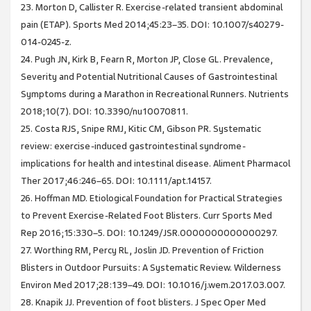
23. Morton D, Callister R. Exercise-related transient abdominal
pain (ETAP). Sports Med 2014;45:23–35. DOI: 10.1007/s40279-
014-0245-z.
24. Pugh JN, Kirk B, Fearn R, Morton JP, Close GL. Prevalence,
Severity and Potential Nutritional Causes of Gastrointestinal
Symptoms during a Marathon in Recreational Runners. Nutrients
2018;10(7). DOI: 10.3390/nu10070811.
25. Costa RJS, Snipe RMJ, Kitic CM, Gibson PR. Systematic
review: exercise-induced gastrointestinal syndrome-
implications for health and intestinal disease. Aliment Pharmacol
Ther 2017;46:246–65. DOI: 10.1111/apt.14157.
26. Hoffman MD. Etiological Foundation for Practical Strategies
to Prevent Exercise-Related Foot Blisters. Curr Sports Med
Rep 2016;15:330–5. DOI: 10.1249/JSR.0000000000000297.
27. Worthing RM, Percy RL, Joslin JD. Prevention of Friction
Blisters in Outdoor Pursuits: A Systematic Review. Wilderness
Environ Med 2017;28:139–49. DOI: 10.1016/j.wem.2017.03.007.
28. Knapik JJ. Prevention of foot blisters. J Spec Oper Med