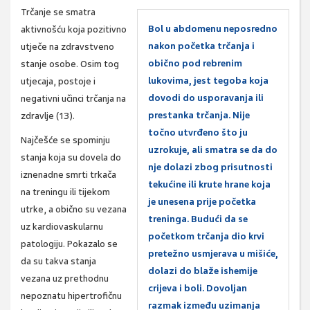
Trčanje se smatra
Bol u abdomenu neposredno
aktivnošću koja pozitivno
nakon početka trčanja i
utječe na zdravstveno
obično pod rebrenim
stanje osobe. Osim tog
lukovima, jest tegoba koja
utjecaja, postoje i
dovodi do usporavanja ili
negativni učinci trčanja na
prestanka trčanja. Nije
zdravlje (13).
točno utvrđeno što ju
Najčešće se spominju
uzrokuje, ali smatra se da do
stanja koja su dovela do
nje dolazi zbog prisutnosti
iznenadne smrti trkača
tekućine ili krute hrane koja
na treningu ili tijekom
je unesena prije početka
utrke, a obično su vezana
treninga. Budući da se
uz kardiovaskularnu
početkom trčanja dio krvi
patologiju. Pokazalo se
pretežno usmjerava u mišiće,
da su takva stanja
dolazi do blaže ishemije
vezana uz prethodnu
crijeva i boli. Dovoljan
nepoznatu hipertrofičnu
razmak između uzimanja