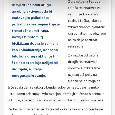
Zdravstvena tegoba
usmjeriti na neku drugu
trkača rekreativca za
aerobnu aktivnost da bi
samog je trkača vrlo
zadovoljio psihološku
realna i teška, iako se
potrebu za kretanjem koja je
zdravstvenom djelatniku
trenutačno limitirana.
čini banalnom, s obzirom
Vožnja biciklom, tj.
na to da je rezultat
biciklizam dobra je zamjena,
rekreacije.
kao i planinarenje, odnosno
Za razliku od većine
bilo koja druga aktivnost
drugih rekreativnih
što ne opterećuje ozlijeđeni
sportova, trkači trče
dio tijela, a i dalje
najmanje 3 puta na
omogućuje kretanje.
tjedan pa do toga da
trče svaki dan i svakog vikenda redovito nastupaju na nekoj
utrci. Tomu pristupaju vrlo ozbiljno i temeljito, često s premalo
odmora, što rezultira nekom ozljedom lokomotornog sustava.
Redovito ju zanemaruju do trenutka kada teško i hodaju te se