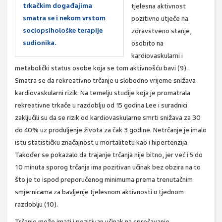
trkačkim događajima
tjelesna aktivnost
smatra se i nekom vrstom
pozitivno utječe na
sociopsihološke terapije
zdravstveno stanje,
sudionika.
osobito na
kardiovaskularni i
metabolički status osobe koja se tom aktivnošću bavi (9).
Smatra se da rekreativno trčanje u slobodno vrijeme snižava
kardiovaskularni rizik. Na temelju studije koja je promatrala
rekreativne trkače u razdoblju od 15 godina Lee i suradnici
zaključili su da se rizik od kardiovaskularne smrti snižava za 30
do 40% uz produljenje života za čak 3 godine. Netrčanje je imalo
istu statističku značajnost u mortalitetu kao i hipertenzija.
Također se pokazalo da trajanje trčanja nije bitno, jer već i 5 do
10 minuta sporog trčanja ima pozitivan učinak bez obzira na to
što je to ispod preporučenog minimuma prema trenutačnim
smjernicama za bavljenje tjelesnom aktivnosti u tjednom
razdoblju (10).
Trčanje može imati i pozitivan učinak na sprečavanje