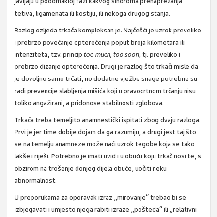
javljaju u poodmakloj fazi kakvog sindroma prenaprezanja
tetiva, ligamenata ili kostiju, ili nekoga drugog stanja.
Razlog ozljeda trkača kompleksan je. Najčešći je uzrok preveliko
i prebrzo povećanje opterećenja poput broja kilometara ili
intenziteta, tzv. princip
too much, too soon
, tj. preveliko i
prebrzo dizanje opterećenja. Drugi je razlog što trkači misle da
je dovoljno samo trčati, no dodatne vježbe snage potrebne su
radi prevencije slabljenja mišića koji u pravocrtnom trčanju nisu
toliko angažirani, a pridonose stabilnosti zglobova.
Trkača treba temeljito anamnestički ispitati zbog dvaju razloga.
Prvi je jer time dobije dojam da ga razumiju, a drugi jest taj što
se na temelju anamneze može naći uzrok tegobe koja se tako
lakše i riješi. Potrebno je imati uvid i u obuću koju trkač nosi te, s
obzirom na trošenje donjeg dijela obuće, uočiti neku
abnormalnost.
U preporukama za oporavak izraz „mirovanje“ trebao bi se
izbjegavati i umjesto njega rabiti izraze „pošteda“ ili „relativni