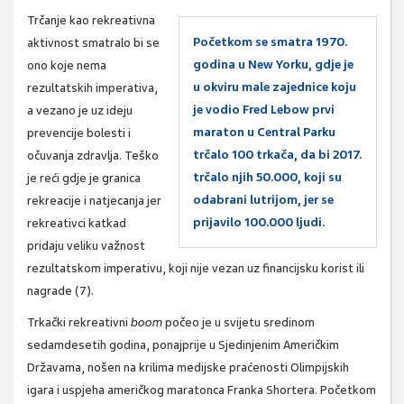
Trčanje kao rekreativna
Početkom se smatra 1970.
aktivnost smatralo bi se
godina u New Yorku, gdje je
ono koje nema
u okviru male zajednice koju
rezultatskih imperativa,
je vodio Fred Lebow prvi
a vezano je uz ideju
maraton u Central Parku
prevencije bolesti i
trčalo 100 trkača, da bi 2017.
očuvanja zdravlja. Teško
trčalo njih 50.000, koji su
je reći gdje je granica
odabrani lutrijom, jer se
rekreacije i natjecanja jer
prijavilo 100.000 ljudi.
rekreativci katkad
pridaju veliku važnost
rezultatskom imperativu, koji nije vezan uz financijsku korist ili
nagrade (7).
Trkački rekreativni
boom
počeo je u svijetu sredinom
sedamdesetih godina, ponajprije u Sjedinjenim Američkim
Državama, nošen na krilima medijske praćenosti Olimpijskih
igara i uspjeha američkog maratonca Franka Shortera. Početkom