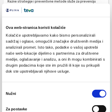
Razne strategije i preventivne metode služe za prevenciju
nastajanja žuljeva, a najpouzdanijima su se pokazale održavanje
kontaktne površine suhom, izbjegavanje veoma prianjajuće i
tvrde obuće, uporaba kožnih lubrikanata te priprema kože
putem redovitih treninga i izlaganja stresu kojemu će biti
Ova web-stranica koristi kolačiće
izložena i tijekom utrke (27, 28).
Kolačiće upotrebljavamo kako bismo personalizirali
sadržaj i oglase, omogućili značajke društvenih medija i
Sindrom pretreniranosti jest stanje dugotrajnog osjećaja
analizirali promet. Isto tako, podatke o vašoj upotrebi
iscrpljenosti i nemogućnosti treniranja na razini do koje je
naše web-lokacije dijelimo s partnerima za društvene
sportaš došao prije nego što se pretrenirao. Uzrokovan je
medije, oglašavanje i analizu, a oni ih mogu kombinirati s
neravnotežom između treniranja, odmora i prehrane (29). U
drugim podacima koje ste im pružili ili koje su prikupili
podlozi sindroma pretreniranosti jesu kompleksne promjene
dok ste upotrebljavali njihove usluge.
metabolizma i endokrinog sustava koje se događaju i mijenjaju
tijekom duljeg razdoblja neravnoteže. Uoče li se simptomi na
vrijeme, njihova je reverzibilnost moguća. Inače, razvija se teži
Odabir
oblik iz kojeg se sportaš teško vraća ili odustaje od daljnjeg
Nužni
pristanka
bavljenja sportom (30).
Kod trkača i drugih sportaša koji se bave sportovima
Za postavke