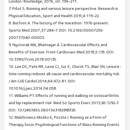
London: Routledge; 2016, str. 196–211.
7. Pišot S. Running and serious leisure perspective. Research in
Physical Education, Sport and Health 2015;4:119–22.
8. Burfoot A. The history of the marathon: 1976-present.
Sports Med 2007;37:284–7. DOI: 10.2165/00007256-
200737040-00003.
9. Nystoriak MA, Bhatnagar A. Cardiovascular Effects and
Benefits of Exercise. Front Cardiovasc Med 2018;5:135. DOI:
10.3389/fcvm.2018.00135.
10. Lee DC, Pate RR, Lavie CJ, Sui X, Church TS, Blair SN. Leisure-
time running reduces all-cause and cardiovascular mortality risk.
J Am Coll Cardiol 2014;64:472–81. DOI:
10.1016/j.jacc.2014.04.058.
11. Williams PT. Effects of running and walking on osteoarthritis
and hip replacement risk. Med Sci Sports Exerc 2013;45:1292–7.
DOI: 10.1249/MSS.0b013e3182885f26.
12. Malchrowicz-Mośko E, Poczta J. Running as a Form of
Therapy Socio-Psychological Functions of Mass Running Events