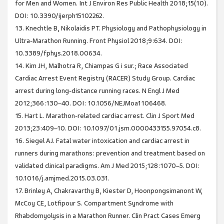
for Men and Women. Int J Environ Res Public Health 2018;15(10).
DOI: 10.3390/ijerph15102262.
13. Knechtle B, Nikolaidis PT. Physiology and Pathophysiology in
Ultra-Marathon Running. Front Physiol 2018;9:634. DOI:
10.3389/fphys.2018.00634.
14. Kim JH, Malhotra R, Chiampas G i sur.; Race Associated
Cardiac Arrest Event Registry (RACER) Study Group. Cardiac
arrest during long-distance running races. N Engl J Med
2012;366:130–40. DOI: 10.1056/NEJMoa1106468.
15. Hart L. Marathon-related cardiac arrest. Clin J Sport Med
2013;23:409–10. DOI: 10.1097/01.jsm.0000433155.97054.c8.
16. Siegel AJ. Fatal water intoxication and cardiac arrest in
runners during marathons: prevention and treatment based on
validated clinical paradigms. Am J Med 2015;128:1070–5. DOI:
10.1016/j.amjmed.2015.03.031.
17. Brinley A, Chakravarthy B, Kiester D, Hoonpongsimanont W,
McCoy CE, Lotfipour S. Compartment Syndrome with
Rhabdomyolysis in a Marathon Runner. Clin Pract Cases Emerg