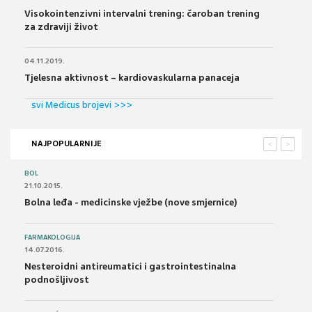
Visokointenzivni intervalni trening: čaroban trening
za zdraviji život
04.11.2019.
Tjelesna aktivnost – kardiovaskularna panaceja
svi Medicus brojevi >>>
NAJPOPULARNIJE
<
>
BOL
21.10.2015.
Bolna leđa - medicinske vježbe (nove smjernice)
FARMAKOLOGIJA
14.07.2016.
Nesteroidni antireumatici i gastrointestinalna
podnošljivost