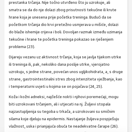
prestanka trčanja. Nije točno utvrđeno što ju uzrokuje, ali
smatra se da do nje dolazi zbog prisutnosti tekućine ili krute
hrane koja je unesena prije početka treninga. Budući da se
početkom trčanja dio krvi pretežno usmjerava u mišiće, dolazi
do blaže ishemije crijeva i boli. Dovoljan razmak između uzimanja
tekućine i hrane te početka treninga pokazao se rješenjem
problema (23).
Dijareju vezanu uz aktivnost trčanja, koja se javlja tijekom utrke
ili treninga ili, pak, nekoliko dana poslije utrke, vjerojatno
uzrokuju, s jedne strane, povećan unos ugljikohidrata, a, s druge
strane, gastrointestinalni stres zbog intenziteta vježbanja, kao
i temperaturni uvjeti u kojima se on pojačava (24, 25).
Koža i kožni adneksi, najčešće nokti i njihovi poremećaji, mogu
biti uzrokovani trčanjem, ali i utjecati na nj. Žuljevi stopala
najzastupljenija su tegoba u trkača, a uzrokovani su smičnim
silama koje djeluju na epidermis. Nastajanje žuljeva pospješuju
vlažnost, uska i prianjajuća obuća te neadekvatne čarape (26).