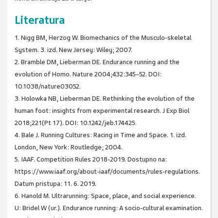
Literatura
1. Nigg BM, Herzog W. Biomechanics of the Musculo-skeletal
System. 3. izd. New Jersey: Wiley; 2007.
2. Bramble DM, Lieberman DE. Endurance running and the
evolution of Homo. Nature 2004;432:345–52. DOI:
10.1038/nature03052.
3. Holowka NB, Lieberman DE. Rethinking the evolution of the
human foot: insights from experimental research. J Exp Biol
2018;221(Pt 17). DOI: 10.1242/jeb.174425.
4. Bale J. Running Cultures: Racing in Time and Space. 1. izd.
London, New York: Routledge; 2004.
5. IAAF. Competition Rules 2018-2019. Dostupno na:
https://www.iaaf.org/about-iaaf/documents/rules-regulations.
Datum pristupa: 11. 6. 2019.
6. Hanold M. Ultrarunning: Space, place, and social experience.
U: Bridel W (ur.). Endurance running: A socio-cultural examination.