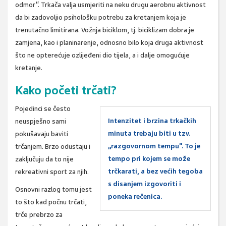
odmor“. Trkača valja usmjeriti na neku drugu aerobnu aktivnost
da bi zadovoljio psihološku potrebu za kretanjem koja je
trenutačno limitirana. Vožnja biciklom, tj. biciklizam dobra je
zamjena, kao i planinarenje, odnosno bilo koja druga aktivnost
što ne opterećuje ozlijeđeni dio tijela, a i dalje omogućuje
kretanje.
Kako početi trčati?
Pojedinci se često
Intenzitet i brzina trkačkih
neuspješno sami
minuta trebaju biti u tzv.
pokušavaju baviti
„razgovornom tempu“. To je
trčanjem. Brzo odustaju i
tempo pri kojem se može
zaključuju da to nije
trčkarati, a bez većih tegoba
rekreativni sport za njih.
s disanjem izgovoriti i
Osnovni razlog tomu jest
poneka rečenica.
to što kad počnu trčati,
trče prebrzo za