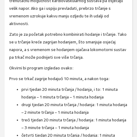
trenutačnu mogućnost kardiovaskularnog sustava pa osjećaju
velik napor. Ako ga i uspiju prevladati, prebrzo trčanje s
vremenom uzrokuje kakvu manju ozljedu te ih udalji od
aktivnosti.
Zato je za početak potrebno kombinirati hodanje i trčanje. Tako
se u trčanje kreće zagrijan hodanjem, što smanjuje osjećaj
napora, a s vremenom se hodanjem ojačava lokomotorni sustav
pa trkač može podnijeti sve više trčanja.
Okvirni bi program izgledao ovako:
Prvo se trkač zagrije hodajući 10 minuta, a nakon toga:
prvi tjedan 20 minuta trčanja / hodanja, i to: 1 minuta
hodanja – 1 minuta trčanja – 1 minuta hodanja
drugi tjedan 20 minuta trčanja / hodanja: 1 minuta hodanja
– 2 minute trčanja – 1 minuta hodanja
treći tjedan 20 minuta trčanja / hodanja: 1 minuta hodanja
– 3 minute trčanja – 1 minuta hodanja
četvrti tjedan 20 minuta trčanja / hodanja: 1 minuta