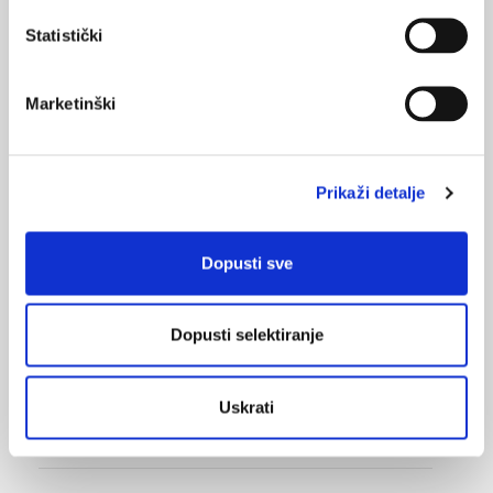
Bolna leđa - medicinske vježbe (nove smjernice)
Statistički
FARMAKOLOGIJA
14.07.2016.
Marketinški
Nesteroidni antireumatici i gastrointestinalna
podnošljivost
POREMEĆAJI PROBAVE
Prikaži detalje
01.07.2017.
Što su probiotici i kako se proizvode?
Dopusti sve
OSTEOPOROZA
28.06.2016.
Osteoporoza – prevencija, otkrivanje i liječenje
Dopusti selektiranje
OSTEOPOROZA
Uskrati
11.03.2022.
Vitamin D: optimalne razine i način primjene