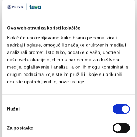
Veza krvnog tlaka i volumena sive moždane tvari
02.05.2018.
Ova web-stranica koristi kolačiće
Mjesec mjerenja: Kako uspješno mjeriti i kontrolirati
krvni tlak?
Kolačiće upotrebljavamo kako bismo personalizirali
sadržaj i oglase, omogućili značajke društvenih medija i
14.02.2018.
analizirali promet. Isto tako, podatke o vašoj upotrebi
Penjanje stepenicama pomaže u snižavanju
naše web-lokacije dijelimo s partnerima za društvene
arterijskog tlaka u žena u menopauzi
medije, oglašavanje i analizu, a oni ih mogu kombinirati s
drugim podacima koje ste im pružili ili koje su prikupili
19.01.2018.
dok ste upotrebljavali njihove usluge.
Hoće li se u Americi redefinirati granične vrijednosti
arterijskog tlaka?
Odabir
Nužni
pristanka
NAJPOPULARNIJE
<
>
Za postavke
BOL
21.10.2015.