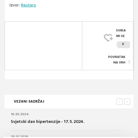
Izvor:
Reuters
SVIĐA
MI SE
0
POVRATAK
NA VRH
VEZANI SADRŽAJ
<
>
16.05.2024.
Svjetski dan hipertenzije - 17. 5. 2024.
28.01.2019.