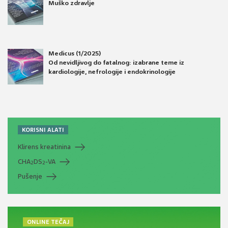
Muško zdravlje
Medicus (1/2025)
Od nevidljivog do fatalnog: izabrane teme iz
kardiologije, nefrologije i endokrinologije
KORISNI ALATI
Klirens kreatinina
CHA
DS
-VA
2
2
Pušenje
ONLINE TEČAJ