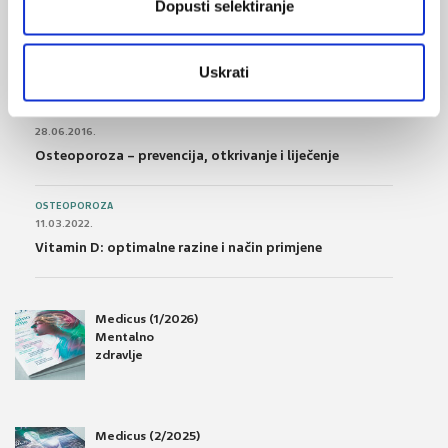
Dopusti selektiranje
POREMEĆAJI PROBAVE
01.07.2017.
Što su probiotici i kako se proizvode?
Uskrati
OSTEOPOROZA
28.06.2016.
Osteoporoza – prevencija, otkrivanje i liječenje
OSTEOPOROZA
11.03.2022.
Vitamin D: optimalne razine i način primjene
Medicus (1/2026)
Mentalno
zdravlje
Medicus (2/2025)