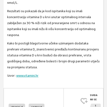
nmol/L.
Rezultati su pokazali da je kod ispitanika koji su imali
koncentraciju vitamina D u krvi unutar optimalnog intervala
zabilježen za 30 % niži rizik od preuranjene smrt u odnosu na
ispitanike koji su imali nižu ili višu koncentraciju od optimalnog
raspona.
Kako bi postigli blagotvorne učinke uzimanjem dodataka
prehrani vitamina D, znanstvenici predlažu kontinuiranu provjeru
statusa vitamina D u krvi budući da obrasci prehrane, vrsta
godišnjeg doba, određene bolesti i brojni drugi parametri utječu
na promjenu statusa.
Izvor:
www.vitamini.hr
SVIĐA
MI SE
1
vitamini d
smrtnost