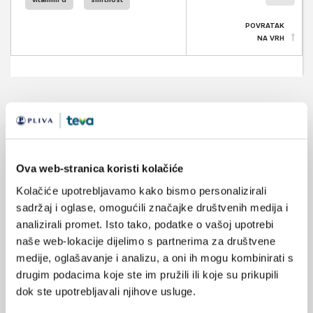
POVRATAK
NA VRH
VEZANI SADRŽAJ
<
>
08.04.2024.
Ova web-stranica koristi kolačiće
Kombinacija sarkopenije i pretilosti povećava rizik
od smrti
Kolačiće upotrebljavamo kako bismo personalizirali
sadržaj i oglase, omogućili značajke društvenih medija i
03.04.2024.
analizirali promet. Isto tako, podatke o vašoj upotrebi
Mikroplastika pronađena u plaku arterija
naše web-lokacije dijelimo s partnerima za društvene
medije, oglašavanje i analizu, a oni ih mogu kombinirati s
29.01.2024.
drugim podacima koje ste im pružili ili koje su prikupili
Ljudi s OKP-om imaju veću vjerojatnost ranije smrti
dok ste upotrebljavali njihove usluge.
bez obzira na uzrok