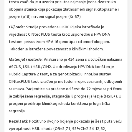
testa znači da je u uzorku prisutna najmanje jedna dvostruko
obojena stanica koja pokazuje zlatnosmeđi signal citoplazme i
jezgre (p16) i crveni signal jezgre (Ki-67).
Cilj rada:
Studija provedena u KBC Rijeka istraživala je
vrijednost CINtec PLUS testa kroz usporedbu s HPV DNA
testom, prisustvom HPV 16 genotipa i citomorfologijom.
Također je istražena povezanost s kliničkim ishodom.
Materijal i metode:
Analizirano je 424 žena s citološkim nalazima
ASCUS, LSIL i HSIL/CIN2. U određivanju HPV DNA korišten je
Hybrid Capture 2 test, a za genotipizaciju InnoLipa sustav.
CINtecPLUS test izrađen je metodom reprocesiranih, odbojenih
razmaza. Pacijentice su praćene od šest do 72 mjeseca pri čemu
je zabilježena regresija, stagnacija ili progresija lezije (HSIL+). U
procjeni predikcije kliničkog ishoda korištena je logistička
regresija.
Rezultati:
Pozitivno dvojno bojenje pokazalo je šest puta veću
vjerojatnost HSIL ishoda (OR=5,71, 95%CI=2,54-12,82,