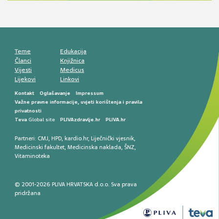
smetnji do rane onkološke dijagnostike
Mentalno zdravlje muškaraca: skriveni rizici i
kliničke posljedice
Životni stil i kardiovaskularno zdravlje
muškaraca
Teme
Edukacija
Članci
Knjižnica
Vijesti
Medicus
Lijekovi
Linkovi
Kontakt
Oglašavanje
Impressum
Važne pravne informacije, uvjeti korištenja i pravila
privatnosti
Teva
Global site
PLIVAzdravlje.hr
PLIVA.hr
Partneri:
CMJ
,
HPD
,
kardio.hr
,
Liječnički vjesnik
,
Medicinski fakultet
,
Medicinska naklada
,
ŠNZ
,
Vitaminoteka
© 2001-2026 PLIVA HRVATSKA d.o.o. Sva prava
pridržana