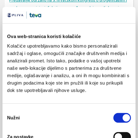
Predavanje održano na 9. hrvatskom kongresu o urogenitalnim i
spolno prenosivim infekcijama s međunarodnim sudjelovanjem,
Opatija, svibanj 2017.
Ova web-stranica koristi kolačiće
SVIĐA
Kolačiće upotrebljavamo kako bismo personalizirali
MI SE
hpv
hpv genotipizacija
sadržaj i oglase, omogućili značajke društvenih medija i
0
analizirali promet. Isto tako, podatke o vašoj upotrebi
spolno prenosive bolesti
POVRATAK
naše web-lokacije dijelimo s partnerima za društvene
NA VRH
medije, oglašavanje i analizu, a oni ih mogu kombinirati s
drugim podacima koje ste im pružili ili koje su prikupili
dok ste upotrebljavali njihove usluge.
Odabir
VEZANI SADRŽAJ
<
>
Nužni
pristanka
28.04.2021.
Utjecaj pandemije COVID-19 na rad patologije i
Za postavke
citologije u KBC-u Rijeka