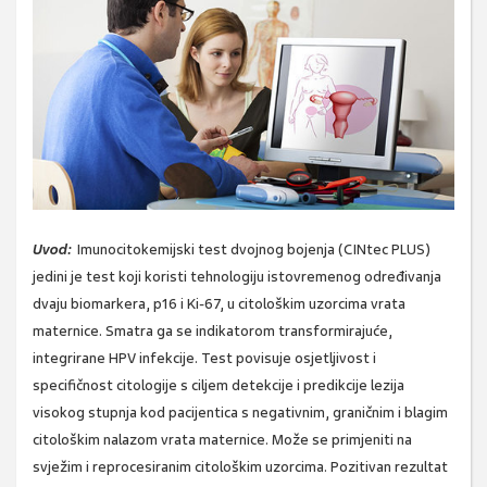
Uvod:
Imunocitokemijski test dvojnog bojenja (CINtec PLUS)
jedini je test koji koristi tehnologiju istovremenog određivanja
dvaju biomarkera, p16 i Ki-67, u citološkim uzorcima vrata
maternice. Smatra ga se indikatorom transformirajuće,
integrirane HPV infekcije. Test povisuje osjetljivost i
specifičnost citologije s ciljem detekcije i predikcije lezija
visokog stupnja kod pacijentica s negativnim, graničnim i blagim
citološkim nalazom vrata maternice. Može se primjeniti na
svježim i reprocesiranim citološkim uzorcima. Pozitivan rezultat