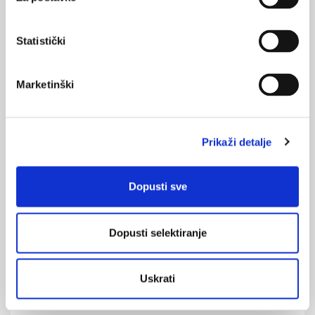
26.01.2021.
Statistički
Svaki peti Amerikanac imao je spolno prenosivu
bolest tijekom 2018. godine?
Marketinški
26.08.2020.
Genitalne HPV infekcije u trudnoći
Prikaži detalje
05.01.2020.
Nacionalni dan borbe protiv raka vrata maternice, 18.
1.
Dopusti sve
11.12.2019.
Citološka dijagnostika endometrijskih poremećaja –
Dopusti selektiranje
prikazi bolesnica
Uskrati
NAJPOPULARNIJE
<
>