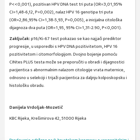
P<<0,001), pozitivan HPV DNA test tri puta (OR=3,01,95%
CI=1,48-6,12, P=0,002), nalaz HPV 16 genotipa tri puta
(OR=2,86,95% CI=1,38-5,93, P=0,005), a inicijalna citološka
dijagnoza dva puta (OR=1,95, 95% CI=1,31-2.90, P<0,001).
Zaključak:
p16/Ki-67 test pokazao se kao najjači prediktor
progresije, u usporedbi s HPV DNA pozitivitetom, HPV 16
pozitivitetom i citomorfologijom. Dvojno bojenje pomoću
CINtes PLUS testa može se preporučiti u obradi i dijagnostici
pacijentica s abnormalnim nalazom citologije vrata maternice,
odnosno u selekciji i trijaži pacijentica za daljnju kolposkopsku i
histološku obradu.
Danijela Vrdoljak-Mozetič
KBC Rijeka, Krešimirova 42, 51000 Rijeka