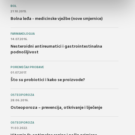
BOL
21.10.2015.
Bolna leđa - medicinske vježbe (nove smjernice)
FARMAKOLOGIJA
14.07.2016.
Nesteroidni antireumatici i gastrointestinalna
podnošljivost
POREMEĆAJI PROBAVE
01.07.2017.
Što su probiotici i kako se proizvode?
OSTEOPOROZA
28.06.2016.
Osteoporoza – prevencija, otkrivanje i liječenje
OSTEOPOROZA
11.03.2022.