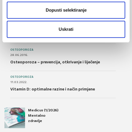
Nesteroidni antireumatici i gastrointestinalna
podnošljivost
Dopusti selektiranje
POREMEĆAJI PROBAVE
01.07.2017.
Uskrati
Što su probiotici i kako se proizvode?
OSTEOPOROZA
28.06.2016.
Osteoporoza – prevencija, otkrivanje i liječenje
OSTEOPOROZA
11.03.2022.
Vitamin D: optimalne razine i način primjene
Medicus (1/2026)
Mentalno
zdravlje