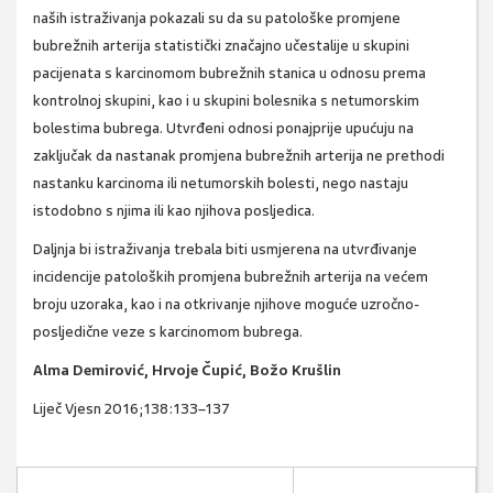
naših istraživanja pokazali su da su patološke promjene
bubrežnih arterija statistički značajno učestalije u skupini
pacijenata s karcinomom bubrežnih stanica u odnosu prema
kontrolnoj skupini, kao i u skupini bolesnika s netumorskim
bolestima bubrega. Utvrđeni odnosi ponajprije upućuju na
zaključak da nastanak promjena bubrežnih arterija ne prethodi
nastanku karcinoma ili netumorskih bolesti, nego nastaju
istodobno s njima ili kao njihova posljedica.
Daljnja bi istraživanja trebala biti usmjerena na utvrđivanje
incidencije patoloških promjena bubrežnih arterija na većem
broju uzoraka, kao i na otkrivanje njihove moguće uzročno-
posljedične veze s karcinomom bubrega.
Alma Demirović, Hrvoje Čupić, Božo Krušlin
Liječ Vjesn 2016;138:133–137