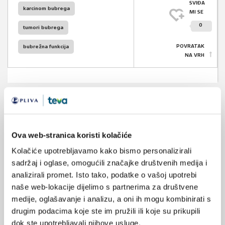
SVIĐA
karcinom bubrega
MI SE
0
tumori bubrega
POVRATAK
bubrežna funkcija
NA VRH
VEZANI SADRŽAJ
<
>
Ova web-stranica koristi kolačiće
30.05.2025.
Kolačiće upotrebljavamo kako bismo personalizirali
Mikroskopska hematurija
sadržaj i oglase, omogućili značajke društvenih medija i
analizirali promet. Isto tako, podatke o vašoj upotrebi
16.07.2023.
naše web-lokacije dijelimo s partnerima za društvene
Wunderlichov sindrom kao prva manifestacija
karcinoma bubrega
medije, oglašavanje i analizu, a oni ih mogu kombinirati s
drugim podacima koje ste im pružili ili koje su prikupili
dok ste upotrebljavali njihove usluge.
28.05.2022.