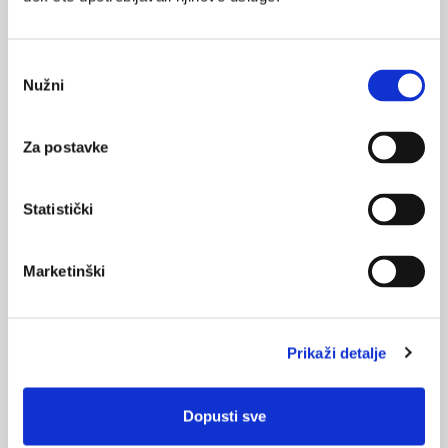
Krioablacija (zaleđivanje) tumora - po prvi puta u
Hrvatskoj
Odabir
Nužni
29.04.2021.
pristanka
Karcinom bubrega
Za postavke
12.11.2020.
Tumori bubrega: epidemiologija i klinička
prezentacija
Statistički
Marketinški
NAJPOPULARNIJE
<
>
BOL
21.10.2015.
Prikaži detalje
Bolna leđa - medicinske vježbe (nove smjernice)
Dopusti sve
FARMAKOLOGIJA
14.07.2016.