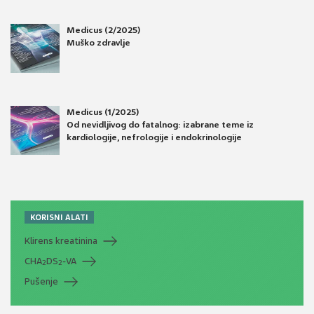
Medicus (2/2025)
Muško zdravlje
Medicus (1/2025)
Od nevidljivog do fatalnog: izabrane teme iz
kardiologije, nefrologije i endokrinologije
KORISNI ALATI
Klirens kreatinina
CHA
DS
-VA
2
2
Pušenje