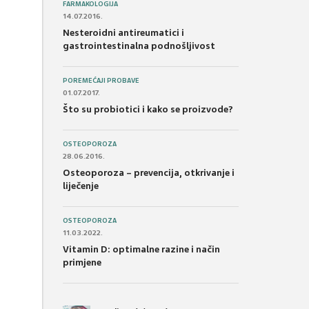
FARMAKOLOGIJA
14.07.2016.
Nesteroidni antireumatici i
gastrointestinalna podnošljivost
POREMEĆAJI PROBAVE
01.07.2017.
Što su probiotici i kako se proizvode?
OSTEOPOROZA
28.06.2016.
Osteoporoza – prevencija, otkrivanje i
liječenje
OSTEOPOROZA
11.03.2022.
Vitamin D: optimalne razine i način
primjene