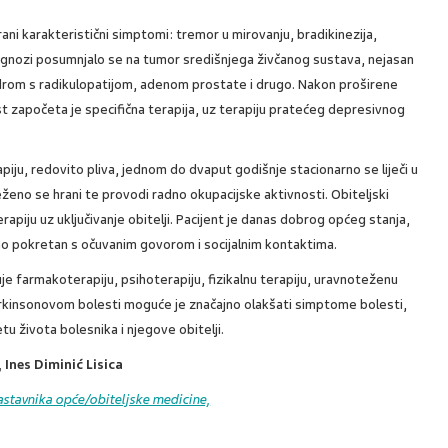
ani karakteristični simptomi: tremor u mirovanju, bradikinezija,
ijagnozi posumnjalo se na tumor središnjega živčanog sustava, nejasan
ndrom s radikulopatijom, adenom prostate i drugo. Nakon proširene
 započeta je specifična terapija, uz terapiju pratećeg depresivnog
piju, redovito pliva, jednom do dvaput godišnje stacionarno se liječi u
oteženo se hrani te provodi radno okupacijske aktivnosti. Obiteljski
rapiju uz uključivanje obitelji. Pacijent je danas dobrog općeg stanja,
no pokretan s očuvanim govorom i socijalnim kontaktima.
uje farmakoterapiju, psihoterapiju, fizikalnu terapiju, uravnoteženu
arkinsonovom bolesti moguće je značajno olakšati simptome bolesti,
etu života bolesnika i njegove obitelji.
 Ines Diminić Lisica
astavnika opće/obiteljske medicine,