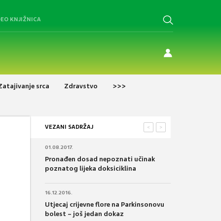
DEO KNJIŽNICA
Zatajivanje srca
Zdravstvo
>>>
VEZANI SADRŽAJ
<
>
01.08.2017.
Pronađen dosad nepoznati učinak
poznatog lijeka doksiciklina
16.12.2016.
Utjecaj crijevne flore na Parkinsonovu
bolest – još jedan dokaz