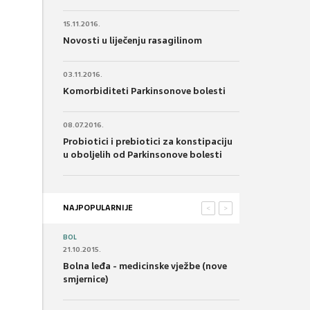
15.11.2016.
Novosti u liječenju rasagilinom
03.11.2016.
Komorbiditeti Parkinsonove bolesti
08.07.2016.
Probiotici i prebiotici za konstipaciju
u oboljelih od Parkinsonove bolesti
NAJPOPULARNIJE
<
>
BOL
21.10.2015.
Bolna leđa - medicinske vježbe (nove
smjernice)