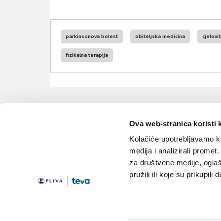
parkinsonova bolest
obiteljska medicina
cjelovit
fizikalna terapija
Ova web-stranica koristi 
Kolačiće upotrebljavamo ka
medija i analizirali promet
za društvene medije, oglaš
pružili ili koje su prikupili
Teme
Edukacija
Članci
Knjižnica