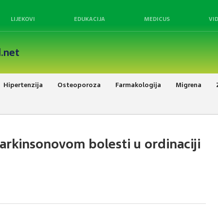
LIJEKOVI
EDUKACIJA
MEDICUS
VI
.net
Hipertenzija
Osteoporoza
Farmakologija
Migrena
Parkinsonovom bolesti u ordinaciji