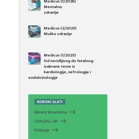
Medicus (1/2026)
Mentalno
zdravlje
Medicus (2/2025)
Muško zdravlje
Medicus (1/2025)
Od nevidljivog do fatalnog:
izabrane teme iz
kardiologije, nefrologije i
endokrinologije
KORISNI ALATI
Klirens kreatinina
CHA
DS
-VA
2
2
Pušenje