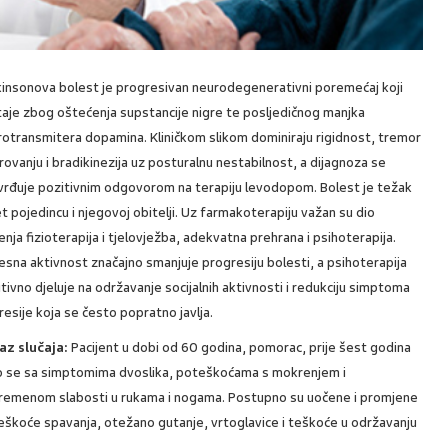
kinsonova bolest je progresivan neurodegenerativni poremećaj koji
aje zbog oštećenja supstancije nigre te posljedičnog manjka
rotransmitera dopamina. Kliničkom slikom dominiraju rigidnost, tremor
rovanju i bradikinezija uz posturalnu nestabilnost, a dijagnoza se
vrđuje pozitivnim odgovorom na terapiju levodopom. Bolest je težak
t pojedincu i njegovoj obitelji. Uz farmakoterapiju važan su dio
čenja fizioterapija i tjelovježba, adekvatna prehrana i psihoterapija.
esna aktivnost značajno smanjuje progresiju bolesti, a psihoterapija
tivno djeluje na održavanje socijalnih aktivnosti i redukciju simptoma
esije koja se često popratno javlja.
kaz slučaja:
Pacijent u dobi od 60 godina, pomorac, prije šest godina
io se sa simptomima dvoslika, poteškoćama s mokrenjem i
remenom slabosti u rukama i nogama. Postupno su uočene i promjene
 teškoće spavanja, otežano gutanje, vrtoglavice i teškoće u održavanju