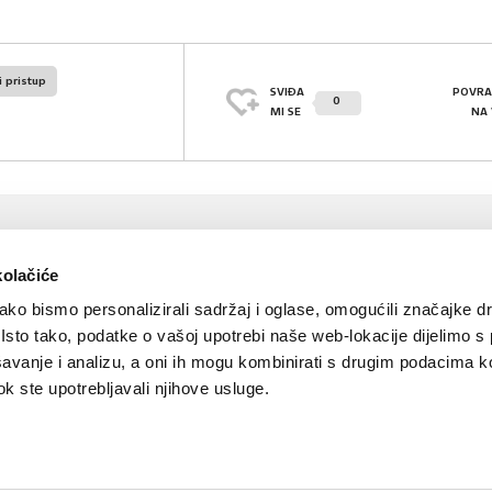
i pristup
SVIĐA
POVRA
0
MI SE
NA
kolačiće
ko bismo personalizirali sadržaj i oglase, omogućili značajke d
. Isto tako, podatke o vašoj upotrebi naše web-lokacije dijelimo s
avanje i analizu, a oni ih mogu kombinirati s drugim podacima k
 dok ste upotrebljavali njihove usluge.
Kontakt
Oglašavanje
Impressum
Važne pravne informacije, 
Teva
Global site
PLIVAzdravlje.hr
PLIVA.hr