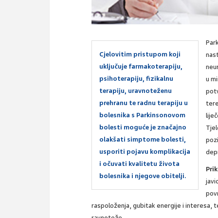
Par
Cjelovitim pristupom koji
nast
uključuje farmakoterapiju,
neu
psihoterapiju, fizikalnu
u mi
terapiju, uravnoteženu
pot
prehranu te radnu terapiju u
tere
bolesnika s Parkinsonovom
lije
bolesti moguće je značajno
Tjel
olakšati simptome bolesti,
pozi
usporiti pojavu komplikacija
depr
i očuvati kvalitetu života
Pri
bolesnika i njegove obitelji.
jav
pov
raspoloženja, gubitak energije i interesa,
ravnoteže.